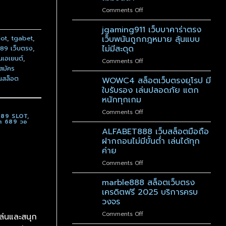
เว็บ
เกม
on
Comments Off
ตรง100%
ตลอด
เล่น
ฝาก
24
บา
ถอน
jgaming911 เว็บบาคาร่าตรง
ชั่วโมง
คา
ผ่าน
lot
,
tgabet
,
เว็บพนันถูกกฎหมาย ลุ้นแบบ
ร่า
วอ
ไม่มีสะดุด
89 เว็บตรง
,
เว็บ
เลท
นเอเยนต์
,
on
Comments Off
ตรง
ง่าย
สมัคร
jgaming911
ไม่
ๆ
่นสล็อต
เว็บ
ผ่าน
WOWC4 สล็อตเว็บตรงยุโรป มี
ไม่มี
บา
เอเย่นต์
ขั้น
ใบรับรอง เล่นปลอดภัย แตก
คา
lsm99bet
ต่ำ
หนักทุกเกม
ร่า
ถอน
on
Comments Off
ตรง
ได้
89 SLOT
,
WOWC4
เว็บ
จริง
ต 689 วอ
สล็อต
พนัน
ALFABET888 เว็บสล็อตมือถือ
ไม่มี
เว็บ
ถูก
ขั้น
ฝากถอนไม่มีขั้นต่ำ เล่นได้ทุก
ตรง
กฎหมาย
ต่ำ
ค่าย
ยุโรป
ลุ้น
on
Comments Off
มี
แบบ
ALFABET888
ใบรับ
ไม่มี
เว็บ
รอง
marble888 สล็อตเว็บตรง
สะดุด
สล็อต
เล่น
เครดิตฟรี 2025 บริการครบ
มือ
ปลอดภัย
วงจร
ถือ
แตก
on
Comments Off
ฝาก
หนัก
ล่นและสนุก
marble888
ถอน
ทุก