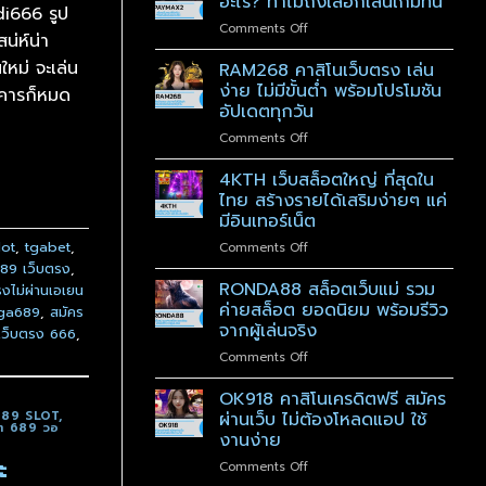
อะไร? ทำไมถึงเลือกเล่นเกมที่นี่
di666 รูป
เป็น
ผ่าน
on
Comments Off
เว็บ
เอเย่นต์
น่ห์น่า
PAYMAX2
สล็อต
เล่น
สล็อต
ใหม่ จะเล่น
RAM268 คาสิโนเว็บตรง เล่น
มา
ง่าย
เว็บ
แรง?
ง่าย ไม่มีขั้นต่ำ พร้อมโปรโมชัน
ปลอดภัย
าคารก็หมด
ตรง
ที่
อัปเดตทุกวัน
มี
เหมาะ
on
Comments Off
ดี
กับ
RAM268
อะไร?
ผู้
คา
ทำไม
4KTH เว็บสล็อตใหญ่ ที่สุดใน
เล่น
สิ
ถึง
ไทย สร้างรายได้เสริมง่ายๆ แค่
ทุน
โน
เลือก
น้อย
มีอินเทอร์เน็ต
เว็บ
เล่น
lot
,
tgabet
,
on
Comments Off
ตรง
เกม
4KTH
เล่น
ที่
89 เว็บตรง
,
เว็บ
ง่าย
RONDA88 สล็อตเว็บแม่ รวม
นี่
งไม่ผ่านเอเยน
สล็อต
ไม่มี
ค่ายสล็อต ยอดนิยม พร้อมรีวิว
tga689
,
สมัคร
ใหญ่
ขั้น
จากผู้เล่นจริง
เว็บตรง 666
,
ที่สุด
ต่ำ
on
Comments Off
ใน
พร้อม
RONDA88
ไทย
โปรโมชัน
สล็อต
สร้าง
OK918 คาสิโนเครดิตฟรี สมัคร
อัปเดต
เว็บ
ราย
ทุก
89 SLOT
,
ผ่านเว็บ ไม่ต้องโหลดแอป ใช้
ต 689 วอ
แม่
ได้
วัน
งานง่าย
รวม
เสริม
ะ
on
Comments Off
ค่าย
ง่ายๆ
OK918
สล็อต