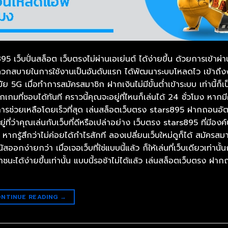
เว็บปั่นสล็อต เว็บตรงไม่ผ่านเอเย่นต์ ได้ง่ายขึ้น ด้วยการเข้าผ่าน
วกสบายในการใช้งานเป็นอันดับแรก ได้พัฒนาระบบโหลดไว เข้าถึงง่า
มัย 5G เมื่อทำการสมัครสมาชิก ฝากเงินไม่มีขั้นต่ำเข้าระบบ เท่านี้ก็เป
กเกมที่ชอบได้ทันที คราวนี้คุณจะอยู่ที่ไหนก็เล่นได้ 24 ชั่วโมง หาก
บการช่วยเหลือโดยเร็วที่สุด เล่นสล็อตเว็บตรง stars895 ฝากถอนอัต
ที่ว่าคุณเล่นกับเว็บที่ดีหรือเปล่าอย่าง เว็บตรง stars895 ที่มีอง
กรู้สึกว่าไม่ค่อยได้กำไรสักที ลองเปลี่ยนเว็บใหม่ดูก็ได้ สมัครสมา
่ายกว่า เมื่อเจอเว็บที่ใช่แบบนี้แล้ว ก็ให้เล่นที่เว็บเดียวเท่านั้นก
ีเอาชนะได้ง่ายขึ้นเท่านั้น แบบนี้รอช้าไม่ได้แล้ว เล่นสล็อตเว็บตรง ฝา
NTINUE READING
→