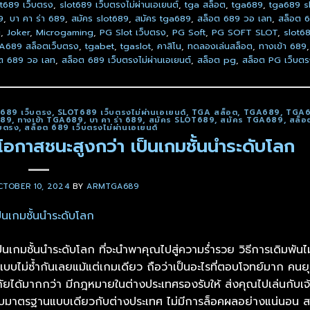
ot689 เว็บตรง
,
slot689 เว็บตรงไม่ผ่านเอเยนต์
,
tga สล็อต
,
tga689
,
tga689 s
9
,
บา คา ร่า 689
,
สมัคร slot689
,
สมัคร tga689
,
สล็อต 689 วอ เลท
,
สล็อต 6
i
,
Joker
,
Microgaming
,
PG Slot เว็บตรง
,
PG Soft
,
PG SOFT SLOT
,
slot6
A689 สล็อตเว็บตรง
,
tgabet
,
tgaslot
,
คาสิโน
,
ทดลองเล่นสล็อต
,
ทางเข้า 689
ต 689 วอ เลท
,
สล็อต 689 เว็บตรงไม่ผ่านเอเยนต์
,
สล็อต pg
,
สล็อต PG เว็บต
689 เว็บตรง
,
SLOT689 เว็บตรงไม่ผ่านเอเยนต์
,
TGA สล็อต
,
TGA689
,
TGA6
689
,
ทางเข้า TGA689
,
บา คา ร่า 689
,
สมัคร SLOT689
,
สมัคร TGA689
,
สล็อ
็บตรง
,
สล็อต 689 เว็บตรงไม่ผ่านเอเยนต์
อกาสชนะสูงกว่า เป็นเกมชั้นนำระดับโลก
CTOBER 10, 2024
BY
ARMTGA689
นเกมชั้นนำระดับโลก ที่จะนำพาคุณไปสู่ความร่ำรวย วิธีการเดิมพันไม
ไม่ซ้ำกันเลยแม้แต่เกมเดียว ถือว่าเป็นอะไรที่ตอบโจทย์มาก คนยุค
ยได้มากกว่า มีกฎหมายในต่างประเทศรองรับให้ ส่งคุณไปเล่นกับเจ
นกับมาตรฐานแบบเดียวกับต่างประเทศ ไม่มีการล็อคผลอย่างแน่นอน 