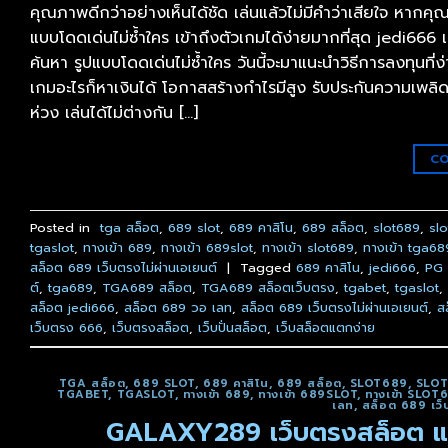
คุณภาพดีกว่าอย่างเห็นได้ชัด เล่นแล้วไม่มีคำว่าเสียใจ หากคุ
แบบโดดเด่นไม่ซ้ำใคร เข้าถึงตัวเกมได้ง่ายมากที่สุด jedi666 เว็
ค้นหา รูปแบบโดดเด่นไม่ซ้ำใคร วันนี้จะมาแนะนำวิธีการลงทุนที่ง่
เกมอะไรก็หาเงินได้ โอกาสสร้างกำไรมีสูง รับประกันความเพลิด
ห่วง เล่นได้ไม่ต่างกัน […]
CO
Posted in
tga สล็อต
,
689 slot
,
689 คาสิโน
,
689 สล็อต
,
slot689
,
sl
tgaslot
,
ทางเข้า 689
,
ทางเข้า 689slot
,
ทางเข้า slot689
,
ทางเข้า tga68
สล็อต 689 เว็บตรงไม่ผ่านเอเยนต์
|
Tagged
689 คาสิโน
,
jedi666
,
PG 
ต์
,
tga689
,
TGA689 สล็อต
,
TGA689 สล็อตเว็บตรง
,
tgabet
,
tgaslot
,
สล็อต jedi666
,
สล็อต 689 วอ เลท
,
สล็อต 689 เว็บตรงไม่ผ่านเอเยนต์
,
ส
เว็บตรง 666
,
เว็บตรงสล็อต
,
เว็บปั่นสล็อต
,
เว็บสล็อตแตกง่าย
TGA สล็อต
,
689 SLOT
,
689 คาสิโน
,
689 สล็อต
,
SLOT689
,
SLOT
TGABET
,
TGASLOT
,
ทางเข้า 689
,
ทางเข้า 689SLOT
,
ทางเข้า SLOT
เลท
,
สล็อต 689 เว
GALAXY289 เว็บตรงสล็อต แจกเ