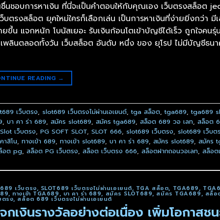
ณชื่นชอบการหาเงิน ที่นี่จะเป็นคำตอบให้กับคุณเอง เว็บตรงสล็อต je
บตรงสล็อต ยุคใหม่ใครก็เลือกเล่น เป็นการหาเงินที่ง่ายยิ่งกว่า มีเส
ายขึ้น แจกหนัก โบนัสเยอะ รับเงินก้อนโตเข้าบัญชีได้เร็ว ถูกใจคนรุ่น
เพลินตลอดทั้งวัน เว็บสล็อต อันดับ หนึ่ง ของ ยุโรป ไม่มีบัญชีธน
NTINUE READING
→
ot689 เว็บตรง
,
slot689 เว็บตรงไม่ผ่านเอเยนต์
,
tga สล็อต
,
tga689
,
tga689 s
9
,
บา คา ร่า 689
,
สมัคร slot689
,
สมัคร tga689
,
สล็อต 689 วอ เลท
,
สล็อต 6
Slot เว็บตรง
,
PG SOFT SLOT
,
SLOT 666
,
slot689 เว็บตรง
,
slot689 เว็บตร
คาสิโน
,
ทางเข้า 689
,
ทางเข้า slot689
,
บา คา ร่า 689
,
สมัคร slot689
,
สมัคร 
ล็อต pg
,
สล็อต PG เว็บตรง
,
สล็อต เว็บตรง 666
,
สล็อตฝากถอนวอเลท
,
สล็อต
689 เว็บตรง
,
SLOT689 เว็บตรงไม่ผ่านเอเยนต์
,
TGA สล็อต
,
TGA689
,
TGA6
689
,
ทางเข้า TGA689
,
บา คา ร่า 689
,
สมัคร SLOT689
,
สมัคร TGA689
,
สล็อ
็บตรง
,
สล็อต 689 เว็บตรงไม่ผ่านเอเยนต์
งินรางวัลอย่างต่อเนื่อง เพิ่มโอกาสชน