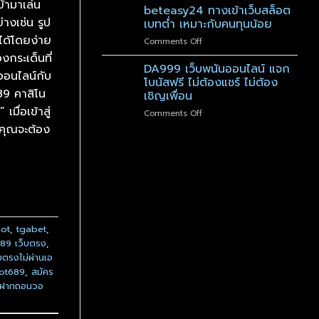
ข้ามาเล่น
สล็อต
ไม่มี
beteasy24 ทางเข้าเว็บสล็อต
เกม
เว็บ
ขั้น
่างเช่น รูป
เบทต่ำ เหมาะกับคนทุนน้อย
ตรง
ต่ำ
นได้โดยง่าย
on
Comments Off
เครดิต
เล่น
beteasy24
ฟรี
ได้
กระเด็นที่
ทาง
DA999 เว็บพนันออนไลน์ แจก
2025
ทุก
ออนไลน์กับ
เข้า
บริการ
โบนัสฟรี ไม่ต้องแชร์ ไม่ต้อง
ค่าย
เว็บ
ครบ
689 คาสิโน
เชิญเพื่อน
สล็อต
วงจร
มื่อเข้าสู่
on
Comments Off
เบท
DA999
ต่ำ
ก คุณจะต้อง
เว็บ
เหมาะ
พนัน
กับ
ออนไลน์
คน
แจก
ทุน
โบนัส
น้อย
ฟรี
ไม่
ต้อง
lot
,
tgabet
,
แชร์
89 เว็บตรง
,
ไม่
บตรงไม่ผ่านเอ
ต้อง
เชิญ
lot689
,
สมัคร
เพื่อน
ตฝากถอนวอ