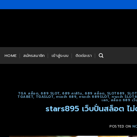
Skip
to
content
HOME
สมัครสมาชิก
เข้าสู่ระบบ
ติดต่อเรา
TGA สล็อต
,
689 SLOT
,
689 คาสิโน
,
689 สล็อต
,
SLOT689
,
SLOT
TGABET
,
TGASLOT
,
ทางเข้า 689
,
ทางเข้า 689SLOT
,
ทางเข้า SLOT
เลท
,
สล็อต 689 เว
stars895 เว็บปั่นสล็อต ไม
POSTED ON
NO