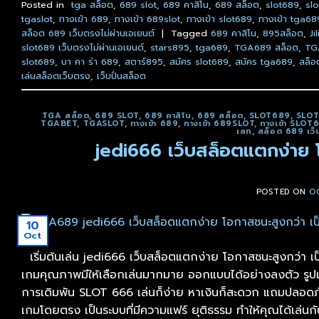
Posted in
tga สล็อต
,
689 slot
,
689 คาสิโน
,
689 สล็อต
,
slot689
,
sl
tgaslot
,
ทางเข้า 689
,
ทางเข้า 689slot
,
ทางเข้า slot689
,
ทางเข้า tga68
สล็อต 689 เว็บตรงไม่ผ่านเอเยนต์
|
Tagged
689 คาสิโน
,
895สล็อต
,
Jil
slot689 เว็บตรงไม่ผ่านเอเยนต์
,
stars895
,
tga689
,
TGA689 สล็อต
,
TG
slot689
,
บา คา ร่า 689
,
สตาร์895
,
สมัคร slot689
,
สมัคร tga689
,
สล็อ
เล่นสล็อตเว็บตรง
,
เว็บปั่นสล็อต
TGA สล็อต
,
689 SLOT
,
689 คาสิโน
,
689 สล็อต
,
SLOT689
,
SLOT
TGABET
,
TGASLOT
,
ทางเข้า 689
,
ทางเข้า 689SLOT
,
ทางเข้า SLOT
เลท
,
สล็อต 689 เว
jedi666 เว็บสล็อตแตกง่าย โ
POSTED ON
O
10
Oct
เริ่มต้นเล่น jedi666 เว็บสล็อตแตกง่าย โอกาสชนะสูงกว่า เป็
เกมคุณภาพมีให้เลือกเล่นมากมาย ออกแบบได้อย่างลงตัว รูปแบบ
การเดิมพัน SLOT 666 เล่นก็ง่าย หาเงินก็สะดวก แถมปลอดภั
เกมโดยตรง เป็นระบบที่มีความแฟร์ ยุติธรรม ทำให้คุณได้เล่