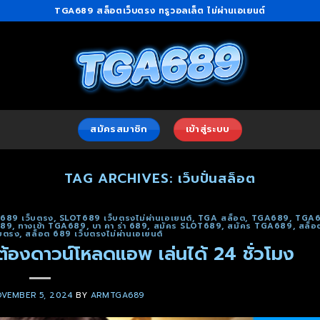
TGA689 สล็อตเว็บตรง ทรูวอลเล็ต ไม่ผ่านเอเยนต์
สมัครสมาชิก
เข้าสู่ระบบ
TAG ARCHIVES:
เว็บปั่นสล็อต
689 เว็บตรง
,
SLOT689 เว็บตรงไม่ผ่านเอเยนต์
,
TGA สล็อต
,
TGA689
,
TGA6
689
,
ทางเข้า TGA689
,
บา คา ร่า 689
,
สมัคร SLOT689
,
สมัคร TGA689
,
สล็อ
็บตรง
,
สล็อต 689 เว็บตรงไม่ผ่านเอเยนต์
่ต้องดาวน์โหลดแอพ เล่นได้ 24 ชั่วโมง
VEMBER 5, 2024
BY
ARMTGA689