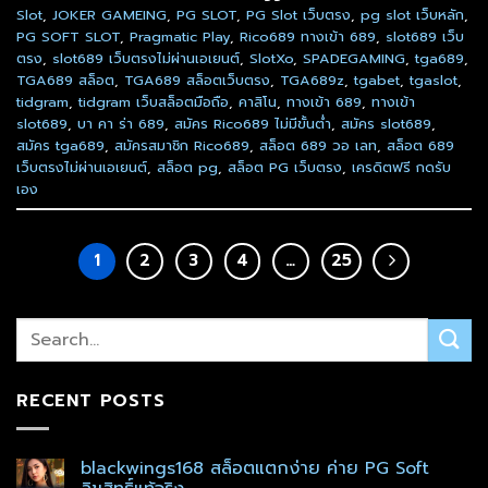
Slot
,
JOKER GAMEING
,
PG SLOT
,
PG Slot เว็บตรง
,
pg slot เว็บหลัก
,
PG SOFT SLOT
,
Pragmatic Play
,
Rico689 ทางเข้า 689
,
slot689 เว็บ
ตรง
,
slot689 เว็บตรงไม่ผ่านเอเยนต์
,
SlotXo
,
SPADEGAMING
,
tga689
,
TGA689 สล็อต
,
TGA689 สล็อตเว็บตรง
,
TGA689z
,
tgabet
,
tgaslot
,
tidgram
,
tidgram เว็บสล็อตมือถือ
,
คาสิโน
,
ทางเข้า 689
,
ทางเข้า
slot689
,
บา คา ร่า 689
,
สมัคร Rico689 ไม่มีขั้นต่ำ
,
สมัคร slot689
,
สมัคร tga689
,
สมัครสมาชิก Rico689
,
สล็อต 689 วอ เลท
,
สล็อต 689
เว็บตรงไม่ผ่านเอเยนต์
,
สล็อต pg
,
สล็อต PG เว็บตรง
,
เครดิตฟรี กดรับ
เอง
1
2
3
4
…
25
RECENT POSTS
blackwings168 สล็อตแตกง่าย ค่าย PG Soft