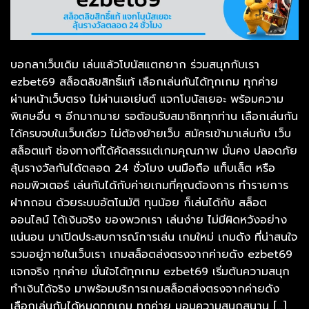
บอกลาเว็บเดิม เล่นแล้วโบนัสแตกยาก ร่วมสนุกกับเรา
ezbet69 สล็อตลิขสิทธิ์แท้ เลือกเล่นกันได้ทุกเกม ทุกค่าย
ผ่านหน้าเว็บตรง ไม่ผ่านเอเย่นต์ แจกโบนัสเยอะ พร้อมความ
พิเศษอื่น ๆ อีกมากมาย รอต้อนรับสมาชิกทุกท่าน เลือกเล่นกัน
ได้ครบจบในเว็บเดียว ไม่ต้องย้ายเว็บ สมัครเข้ามาเล่นกับ เว็บ
สล็อตแท้ ช่องทางที่ได้คัดสรรแต่เกมคุณภาพ มั่นคง ปลอดภัย
ลุ้นรางวัลกันได้ตลอด 24 ชั่วโมง บนมือถือ แท็บเล็ต หรือ
คอมพิวเตอร์ เล่นกันได้กับค่ายเกมที่คุณต้องการ ทำรายการ
ฝากถอน ด้วยระบบอัตโนมัติ ทุนน้อย ก็เล่นได้กับ สล็อต
ออนไลน์ ได้เงินจริง ของพวกเรา เล่นง่าย ไม่มีผิดหวังอย่าง
แน่นอน มาเปิดประสบการณ์การเล่น เกมใหม่ เกมดัง ที่น่าสนใจ
รวมอยู่ภายในเว็บเรา เกมสล็อตส่งตรงจากค่ายดัง ezbet69
แจกจริง ทุกค่าย มั่นใจได้ทุกเกม ezbet69 เริ่มต้นความสนุก
ทำเงินได้จริง มาพร้อมบริการเกมสล็อตส่งตรงจากค่ายดัง
เลือกเล่นกันได้หมดทุกเกม ทุกค่าย มอบความสนุกสนาน […]