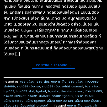
ความมั่นคง ปลอดภัย เล่นได้เงินชัวร์ สำหรับนักเล่นเกมมือใหม่
ทุนน้อย ก็เล่นได้ กับทาง เครดิตฟรี กดรับเอง ลุ้นรับโบนัสไม่
อั้น แค่สมัคร รับสิทธิพิเศษ ทดลองเล่นสล็อตฟรี แบบไม่ต้อง
ฝาก ไม่ต้องแชร์ เลือกเล่นกันได้ทั้งหมด สนุกครบจบในเว็บ
เดียว ไม่ต้องโยกเงิน รับรองว่าไม่ผิดหวัง อย่างแน่นอน เล่น
เกมสล็อต tidgram เล่นได้ทุกค่าย ทุกเกม ไม่ต้องโยกเงิน
tidgram เข้ามาสัมผัสกับประสบการณ์ในการเล่นเกมสล็อต ที่
ได้รับความสนใจกันมากที่สุดในตอนนี้ หากใครกำลังมองหา
เกมสล็อต ที่เป็นกระแสนิยมอยู่ ก็คงต้องมาลองเล่นพิสูจน์ดูกัน
ได้เลย […]
CONTINUE READING
→
Posted in
tga สล็อต
,
689 slot
,
689 คาสิโน
,
689 สล็อต
,
RICO689
,
slot689
,
slot689 เว็บตรง
,
slot689 เว็บตรงไม่ผ่านเอเยนต์
,
tga สล็อต
,
tga689
,
tga689 slot
,
tgabet
,
tgaslot
,
Uncategorized
,
ทางเข้า 689
,
ทางเข้า 689slot
,
ทางเข้า slot689
,
ทางเข้า tga689
,
บา คา ร่า 689
,
สมัคร slot689
,
สมัคร tga689
,
สล็อต 689 วอ เลท
,
สล็อต 689 เว็บตรง
,
สล็อต 689 เว็บตรงไม่ผ่านเอเยนต์
|
Tagged
689 คาสิโน
,
CQ9
,
Jili