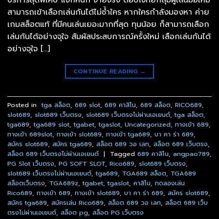
บริการสุดพิเศษ แจกหนัก จ่ายจริง ตอบโจทย์กลุ่มผู้เล่นมือใหม่
สามารถเข้าเลือกเล่นกันได้ไม่ซ้ำใคร หากใครกำลังมองหา ค่าย
เกมสล็อตแท้ ที่มีคนเล่นเยอะมากที่สุด ทุนน้อย ก็สามารถเลือก
เล่นกันได้อย่างจุใจ สัมผัสประสบการณ์ครั้งใหม่ เลือกเล่นกันได้
อย่างจุใจ […]
CONTINUE READING
→
Posted in
tga สล็อต
,
689 slot
,
689 คาสิโน
,
689 สล็อต
,
RICO689
,
slot689
,
slot689 เว็บตรง
,
slot689 เว็บตรงไม่ผ่านเอเยนต์
,
tga สล็อต
,
tga689
,
tga689 slot
,
tgabet
,
tgaslot
,
Uncategorized
,
ทางเข้า 689
,
ทางเข้า 689slot
,
ทางเข้า slot689
,
ทางเข้า tga689
,
บา คา ร่า 689
,
สมัคร slot689
,
สมัคร tga689
,
สล็อต 689 วอ เลท
,
สล็อต 689 เว็บตรง
,
สล็อต 689 เว็บตรงไม่ผ่านเอเยนต์
|
Tagged
689 คาสิโน
,
angpao789
,
PG Slot เว็บตรง
,
PG SOFT SLOT
,
Rico689
,
slot689 เว็บตรง
,
slot689 เว็บตรงไม่ผ่านเอเยนต์
,
tga689
,
TGA689 สล็อต
,
TGA689
สล็อตเว็บตรง
,
TGA689z
,
tgabet
,
tgaslot
,
คาสิโน
,
ทดลองเล่น
Rico689
,
ทางเข้า 689
,
ทางเข้า slot689
,
บา คา ร่า 689
,
สมัคร slot689
,
สมัคร tga689
,
สมัครเล่น Rico689
,
สล็อต 689 วอ เลท
,
สล็อต 689 เว็บ
ตรงไม่ผ่านเอเยนต์
,
สล็อต pg
,
สล็อต PG เว็บตรง