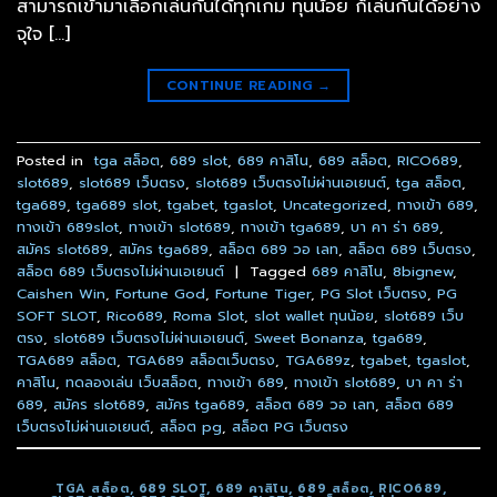
สามารถเข้ามาเลือกเล่นกันได้ทุกเกม ทุนน้อย ก็เล่นกันได้อย่าง
จุใจ […]
CONTINUE READING
→
Posted in
tga สล็อต
,
689 slot
,
689 คาสิโน
,
689 สล็อต
,
RICO689
,
slot689
,
slot689 เว็บตรง
,
slot689 เว็บตรงไม่ผ่านเอเยนต์
,
tga สล็อต
,
tga689
,
tga689 slot
,
tgabet
,
tgaslot
,
Uncategorized
,
ทางเข้า 689
,
ทางเข้า 689slot
,
ทางเข้า slot689
,
ทางเข้า tga689
,
บา คา ร่า 689
,
สมัคร slot689
,
สมัคร tga689
,
สล็อต 689 วอ เลท
,
สล็อต 689 เว็บตรง
,
สล็อต 689 เว็บตรงไม่ผ่านเอเยนต์
|
Tagged
689 คาสิโน
,
8bignew
,
Caishen Win
,
Fortune God
,
Fortune Tiger
,
PG Slot เว็บตรง
,
PG
SOFT SLOT
,
Rico689
,
Roma Slot
,
slot wallet ทุนน้อย
,
slot689 เว็บ
ตรง
,
slot689 เว็บตรงไม่ผ่านเอเยนต์
,
Sweet Bonanza
,
tga689
,
TGA689 สล็อต
,
TGA689 สล็อตเว็บตรง
,
TGA689z
,
tgabet
,
tgaslot
,
คาสิโน
,
ทดลองเล่น เว็บสล็อต
,
ทางเข้า 689
,
ทางเข้า slot689
,
บา คา ร่า
689
,
สมัคร slot689
,
สมัคร tga689
,
สล็อต 689 วอ เลท
,
สล็อต 689
เว็บตรงไม่ผ่านเอเยนต์
,
สล็อต pg
,
สล็อต PG เว็บตรง
TGA สล็อต
,
689 SLOT
,
689 คาสิโน
,
689 สล็อต
,
RICO689
,