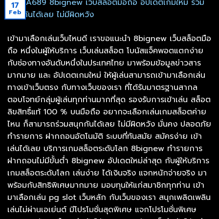
17
Feb
เข้ามาเลือกเล่นเว็บไหนดี เราขอแนะนำ 8bignew เว็บสล็อตมือ
ถือ หนึ่งในผู้ให้บริการ เว็บเล่นสล็อต โบนัสแจ็คพอตแตกง่าย
กับช่องทางอันดับหนึ่งในประเทศไทย มาพร้อมข้อมูลข่าวสาร
มากมาย และ อัปเดตเกมใหม่ ให้ผู้เล่นสามารถเข้ามาเลือกเล่น
ทางเข้าเว็บตรง กับทางเว็บของเรา ที่ได้รับมาตรฐานสากล
ตอบโจทย์กลุ่มผู้เล่นทุกท่านมากที่สุด รองรับการเข้าเล่น สล็อต
ลิขสิทธิ์แท้ 100 % บนมือถือ อยากจะเลือกเล่นเกมสล็อตค่าย
ไหน ก็สามารถร่วมสนุกกันได้เลย ไม่มีผิดหวัง มั่นคง ปลอดภัย
ทำรายการ ฝากถอนอัตโนมัติ ระบบที่ทันสมัย สมัครง่าย เข้า
เล่นได้เลย บริการเกมสล็อตระดับโลก 8bignew ทำรายการ
ฝากถอนไม่มีขั้นต่ำ 8bignew อัปเดตใหม่ล่าสุด กับผู้ให้บริการ
เกมสล็อตระดับโลก เล่นง่าย ได้เงินจริง แจกหนักจ่ายจริง มา
พร้อมกับสิทธิพิเศษมากมาย มอบทุนให้แก่สมาชิกทุกท่าน เข้า
มาเลือกเล่น pg slot เว็บหลัก กับเว็บของเรา สนุกเพลิดเพลิน
เล่นไม่ผ่านเอเย่นต์ มีโปรโมชั่นสุดพิเศษ แจกโปรโมชั่นพิเศษ