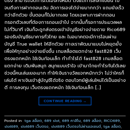
ตรง สามารถจัดการได้เองทั้งหมด ตั้งแต่การลงทะเบียน ไป
จนถึงการฝากถอนเงิน จัดการเองได้ง่ายมากกว่า แถมยังเร็ว
กว่าอีกด้วย ขั้นตอนก็ไม่ยากเลย โดยเฉพาะการฝากถอน
กรอกตัวเลขที่ต้องการถอนเข้าไป จากนั้นก็รอการประมวลผล
ไม่กี่วินาที เงินก็จะถูกส่งตรงเข้าบัญชีอย่างง่ายดาย Rico689
รองรับบัญชีธนาคารทั่วไทย และ ในอนาคตจะมีการโอนผ่าน
บัญชี True wallet ให้อีกด้วย ทางเราพัฒนาแบบไม่หยุดยั้ง
เพื่อให้ทุกอย่างง่ายยิ่งขึ้น เกมสล็อตแตกง่าย fast828 เว็บ
ตรงแตกหนัก ใช้เงินก้อนเล็ก ทำกำไรได้ fast828 เกมสล็อต
แตกง่าย เดิมพันสนุก สนุกแบบเร้าใจ เข้ามาโกยกำไรกันได้เลย
ช่วงนี้คนเล่นเยอะมาก ทำให้เงินรางวัลแจกหนักกว่า ไม่ว่าใครก็
เล่นได้ หาเงินเข้าสู่บัญชีได้จริง ตอบโจทย์ผู้เล่นใหม่ได้เป็นอย่าง
ดี การลงทุน เว็บตรงแตกหนัก ใช้เงินก้อนเล็ก […]
CONTINUE READING
→
Posted in
tga สล็อต
,
689 slot
,
689 คาสิโน
,
689 สล็อต
,
RICO689
,
slot689
,
slot689 เว็บตรง
,
slot689 เว็บตรงไม่ผ่านเอเยนต์
,
tga สล็อต
,