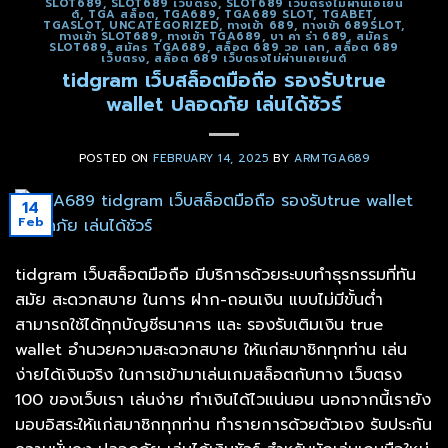
SLOT689
,
SLOT689 เว็บตรง
,
SLOT689 เว็บตรงไม่ผ่านเอเยน
ต์
,
TGA สล็อต
,
TGA689
,
TGA689 SLOT
,
TGABET
,
TGASLOT
,
UNCATEGORIZED
,
ทางเข้า 689
,
ทางเข้า 689SLOT
,
ทางเข้า SLOT689
,
ทางเข้า TGA689
,
บา คา ร่า 689
,
สมัคร
SLOT689
,
สมัคร TGA689
,
สล็อต 689 วอ เลท
,
สล็อต 689
เว็บตรง
,
สล็อต 689 เว็บตรงไม่ผ่านเอเยนต์
tidgram เว็บสล็อตมือถือ รองรับtrue
wallet ปลอดภัย เล่นได้ชัวร์
POSTED ON
FEBRUARY 14, 2025
BY
ARMTGA689
14
Feb
tidgram เว็บสล็อตมือถือ มีบริการด้วยระบบทำธุรกรรมที่ทัน
สมัย สะดวกสบาย ในการ ฝาก-ถอนเงิน แบบไม่มีขั้นต่ำ
สามารถใช้ได้ทุกบัญชีธนาคาร และ รองรับเติมเงิน true
wallet อำนวยความสะดวกสบาย ให้แก่สมาชิกทุกท่าน เล่น
ง่ายได้เงินจริง ในการเข้ามาเล่นเกมสล็อตกับทาง เว็บตรง
100 ของเว็บเรา เล่นง่าย ทำเงินได้ไวแน่นอน นอกจากนี้เรายัง
มอบอิสระให้แก่สมาชิกทุกท่าน ทำรายการด้วยตัวเอง รับประกัน