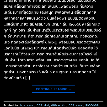
แก่สมาชิกทุกท่าน ฝากถอนออโต้ ไม่ต้องรอนานเป็นชั่วโมง
สมัคร สล็อตทุกค่ายวอเลท เล่นบนแพลตฟอร์ม ที่มีความ
เสถียรมากที่สุดในไทย เล่นสนุก เพลิดเพลิน สล็อตทุกค่าย
หลากหลายค่ายแบรนด์ดัง ปั่นสล็อตฟรี แบบไม่ต้องลงทุน
แม้แต่บาทเดียว สมัครสมาชิก เข้ามาเล่น Rico689 เล่นกันได้
ทุกที่ ทุกเวลา เล่นผ่านหน้าเว็บเบราว์เซอร์ พร้อมรับโปรโมชั่นดี
ๆ อีกมากมาย ก็สามารถเลือกเล่นกันได้ทุกเกม ด้วยตัวคุณ
เอง ทดลองเล่นสล็อตฟรี ufabig พร้อมมอบเครดิตสุดพิเศษ
แจกโบนัส ufabig เข้ามาเล่นกันได้อย่างมั่นใจ ปลอดภัย ใช้
บริการกันได้จริง สามารถเข้ามาสัมผัสประสบการณ์ครั้งใหม่
เล่นง่าย ได้เงินจริง พร้อมมอบเครดิตสุดพิเศษ แจกโบนัส ให้
แก่สมาชิกทุกท่าน หากใครอยากจะร่วมสนุกกับ เว็บรวมสล็อต
ทุกค่าย ของทางเรา เว็บเดียว ครบทุกเกม ครบทุกค่าย ไม่
ต้องย้ายเว็บ […]
CONTINUE READING
→
Posted in
tga สล็อต
,
689 slot
,
689 คาสิโน
,
689 สล็อต
,
RICO689
,