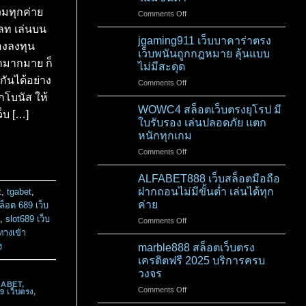
เว็บ
เกม
วมทุกค่าย
on
Comments Off
ตรง100%
ตลอด
เล่น
ฝาก
24
ลท เล่นบน
บา
ถอน
ชั่วโมง
jgaming911 เว็บบาคาร่าตรง
องลงทุน
คา
ผ่าน
เว็บพนันถูกกฎหมาย ลุ้นแบบ
ร่า
วอ
ีกมากมาย ก็
ไม่มีสะดุด
เว็บ
เลท
กันได้อย่าง
on
Comments Off
ตรง
ง่าย
jgaming911
ไม่
ๆ
กโบนัส ให้
เว็บ
ผ่าน
ไม่มี
WOWC4 สล็อตเว็บตรงยุโรป มี
็บ […]
บา
เอเย่นต์
ขั้น
ใบรับรอง เล่นปลอดภัย แตก
คา
lsm99bet
ต่ำ
หนักทุกเกม
ร่า
ถอน
on
Comments Off
ตรง
ได้
WOWC4
เว็บ
จริง
สล็อต
พนัน
ไม่มี
ALFABET888 เว็บสล็อตมือถือ
เว็บ
ถูก
ขั้น
ฝากถอนไม่มีขั้นต่ำ เล่นได้ทุก
t
,
tgabet
,
ตรง
กฎหมาย
ต่ำ
ค่าย
ล็อต 689 เว็บ
ยุโรป
ลุ้น
,
slot689 เว็บ
on
Comments Off
มี
แบบ
ALFABET888
ทางเข้า
ใบรับ
ไม่มี
เว็บ
รอง
สะดุด
ง
marble888 สล็อตเว็บตรง
สล็อต
เล่น
เครดิตฟรี 2025 บริการครบ
มือ
ปลอดภัย
วงจร
ถือ
แตก
GABET
,
on
Comments Off
ฝาก
หนัก
9 เว็บตรง
,
marble888
ถอน
ทุก