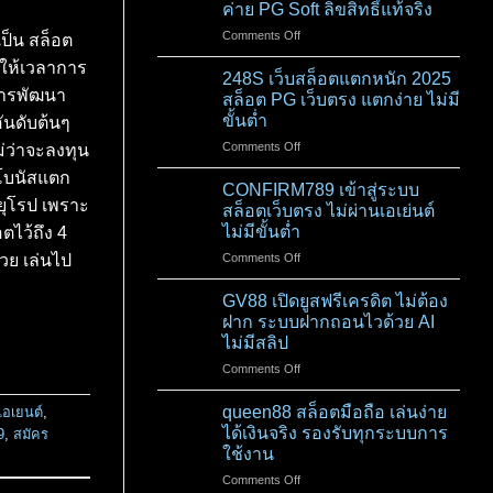
ค่าย PG Soft ลิขสิทธิ์แท้จริง
on
Comments Off
ป็น สล็อต
blackwings168
ำให้เวลาการ
สล็อต
248S เว็บสล็อตแตกหนัก 2025
แตก
การพัฒนา
สล็อต PG เว็บตรง แตกง่าย ไม่มี
ง่าย
ขั้นต่ำ
ันดับต้นๆ
ค่าย
on
Comments Off
PG
ม่ว่าจะลงทุน
248S
Soft
ีโบนัสแตก
เว็บ
ลิขสิทธิ์
CONFIRM789 เข้าสู่ระบบ
สล็อต
แท้จริง
ปยุโรป เพราะ
สล็อตเว็บตรง ไม่ผ่านเอเย่นต์
แตก
ไม่มีขั้นต่ำ
ตไว้ถึง 4
หนัก
on
Comments Off
2025
วย เล่นไป
CONFIRM789
สล็อต
เข้า
PG
GV88 เปิดยูสฟรีเครดิต ไม่ต้อง
สู่
เว็บ
ฝาก ระบบฝากถอนไวด้วย AI
ระบบ
ตรง
ไม่มีสลิป
สล็อต
แตก
on
Comments Off
เว็บ
ง่าย
GV88
ตรง
ไม่มี
เปิด
ไม่
ขั้น
queen88 สล็อตมือถือ เล่นง่าย
เอเยนต์
,
ยู
ผ่าน
ต่ำ
ได้เงินจริง รองรับทุกระบบการ
9
,
สมัคร
ส
เอเย่นต์
ใช้งาน
ฟรี
ไม่มี
on
Comments Off
เครดิต
ขั้น