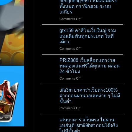
hengheng569 เว็บสล็อตตรง
สิ
นิยม
อินเทอร์เน็ต
ทั้งหมด กราฟิกสวย ระบบ
โน
พร้อม
เสถียร
เครดิต
รีวิว
on
Comments Off
ฟรี
จาก
hengheng569
สมัคร
ผู้
เว็บ
ผ่าน
เล่น
gtx159 คาสิโนเว็บใหญ่ รวม
สล็อต
เว็บ
จริง
เกมเดิมพันทุกประเภท ในที่
ตรง
ไม่
เดียว
ทั้งหมด
ต้อง
on
Comments Off
กราฟิก
โหลด
gtx159
สวย
แอป
คา
ระบบ
ใช้
PRIZ888 เว็บสล็อตแตกง่าย
สิ
เสถียร
งาน
ทดลองเล่นฟรีได้ทุกเกม ตลอด
โน
ง่าย
24 ชั่วโมง
เว็บ
on
Comments Off
ใหญ่
PRIZ888
รวม
เว็บ
เกม
ufa3m บาคาร่าเว็บตรง100%
สล็อต
เดิม
ฝากถอนผ่านวอเลทง่าย ๆ ไม่มี
แตก
พัน
ขั้นต่ำ
ง่าย
ทุก
on
Comments Off
ทดลอง
ประเภท
ufa3m
เล่น
ใน
บา
ฟรี
ที่
เล่นบาคาร่าเว็บตรง ไม่ผ่าน
คา
ได้
เดียว
เอเย่นต์ lsm99bet ถอนได้จริง
ร่า
ทุก
ไม่มีขั้นต่ำ