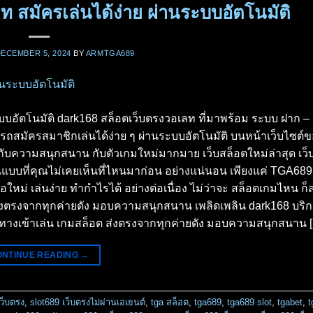
 สมัครเล่นได้ง่าย ผ่านระบบอัตโนมัติ
ECEMBER 5, 2024
BY
ARMTGA689
บบอัตโนมัติ dark168 สล็อตเว็บตรงวอเลท ที่มาพร้อม ระบบ ฝาก –
ามารถสมัครสมาชิกเล่นได้ง่าย ๆ ผ่านระบบอัตโนมัติ บนหน้าเว็บไซต์
ผัสกับความสนุกสนาน กับตัวเกมใหม่มากมาย เว็บสล็อตใหม่ล่าสุด เว
บที่คุณไม่เคยเห็นที่ไหนมาก่อน อย่างแน่นอน เพียงแค่ TGA689 ไ
อใหม่ เล่นง่าย ทำกำไรได้ อย่างต่อเนื่อง ไม่ว่าจะ สล็อตเกมไหน 
ส่งตรงจากทุกค่ายดัง มอบความสนุกสนาน เพลิดเพลิน dark168 บริ
ทางเข้าเล่น เกมสล็อต ส่งตรงจากทุกค่ายดัง มอบความสนุกสนาน 
ONTINUE READING
→
เว็บตรง
,
slot689 เว็บตรงไม่ผ่านเอเยนต์
,
tga สล็อต
,
tga689
,
tga689 slot
,
tgabet
,
t