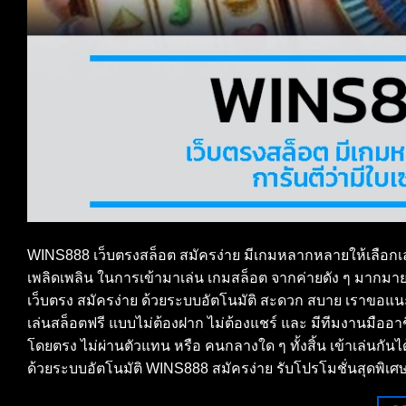
WINS888 เว็บตรงสล็อต สมัครง่าย มีเกมหลากหลายให้เลือกเล
เพลิดเพลิน ในการเข้ามาเล่น เกมสล็อต จากค่ายดัง ๆ มากมาย
เว็บตรง สมัครง่าย ด้วยระบบอัตโนมัติ สะดวก สบาย เราขอแนะ
เล่นสล็อตฟรี แบบไม่ต้องฝาก ไม่ต้องแชร์ และ มีทีมงานมืออา
โดยตรง ไม่ผ่านตัวแทน หรือ คนกลางใด ๆ ทั้งสิ้น เข้าเล่นกัน
ด้วยระบบอัตโนมัติ WINS888 สมัครง่าย รับโปรโมชั่นสุดพิเศษ 