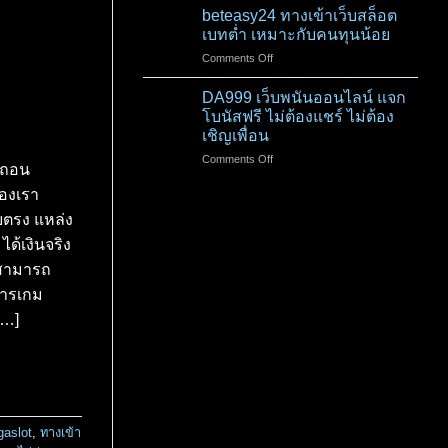
สล็อต
ไม่มี
เกม
beteasy24 ทางเข้าเว็บสล็อต
เว็บ
ขั้น
เบทต่ำ เหมาะกับคนทุนน้อย
ตรง
ต่ำ
on
Comments Off
เครดิต
เล่น
beteasy24
ฟรี
ได้
ทาง
2025
DA999 เว็บพนันออนไลน์ แจก
ทุก
เข้า
บริการ
ค่าย
โบนัสฟรี ไม่ต้องแชร์ ไม่ต้อง
เว็บ
ครบ
เชิญเพื่อน
สล็อต
วงจร
on
Comments Off
เบท
 ถอน
DA999
ต่ำ
เว็บ
ของเรา
เหมาะ
พนัน
กับ
็บตรง แหล่ง
ออนไลน์
คน
ด้เงินจริง
แจก
ทุน
โบนัส
น้อย
ก็สามารถ
ฟรี
การเกม
ไม่
ต้อง
[…]
แชร์
ไม่
ต้อง
เชิญ
เพื่อน
gaslot
,
ทางเข้า