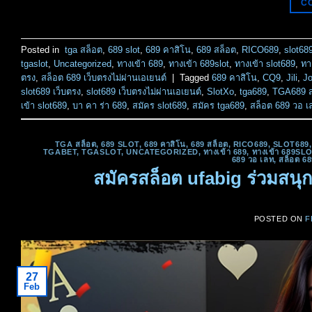
C
Posted in
tga สล็อต
,
689 slot
,
689 คาสิโน
,
689 สล็อต
,
RICO689
,
slot68
tgaslot
,
Uncategorized
,
ทางเข้า 689
,
ทางเข้า 689slot
,
ทางเข้า slot689
,
ทา
ตรง
,
สล็อต 689 เว็บตรงไม่ผ่านเอเยนต์
|
Tagged
689 คาสิโน
,
CQ9
,
Jili
,
J
slot689 เว็บตรง
,
slot689 เว็บตรงไม่ผ่านเอเยนต์
,
SlotXo
,
tga689
,
TGA689 ส
เข้า slot689
,
บา คา ร่า 689
,
สมัคร slot689
,
สมัคร tga689
,
สล็อต 689 วอ เ
TGA สล็อต
,
689 SLOT
,
689 คาสิโน
,
689 สล็อต
,
RICO689
,
SLOT689
TGABET
,
TGASLOT
,
UNCATEGORIZED
,
ทางเข้า 689
,
ทางเข้า 689SL
689 วอ เลท
,
สล็อต 68
สมัครสล็อต ufabig ร่วมสนุ
POSTED ON
F
27
Feb