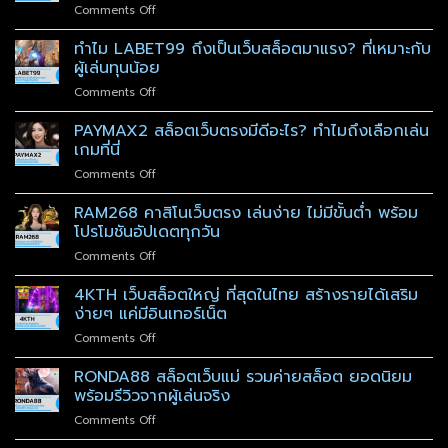
จ่าย
on
Comments Off
ไม่
ทำ
ทาง
ผ่าน
กำไร
เข้า
ทำไม LABET99 ถึงเป็นเว็บสล็อตมาแรง? ที่เหมาะกับ
เอเย่นต์
ได้
บา
เล่น
ผู้เล่นทุนน้อย
ทุก
คา
ปลอดภัย
เวลา
on
Comments Off
ร่า
กว่า
ทำไม
THE88
ทุก
LABET99
PAYMAX2 สล็อตเว็บตรงมีดีอะไร? ทำไมถึงเลือกเล่น
เว็บ
ที่
ถึง
ตรง
เกมที่นี่
เป็น
ไม่
on
Comments Off
เว็บ
ผ่าน
PAYMAX2
สล็อต
เอเย่นต์
สล็อต
RAM268 คาสิโนเว็บตรง เล่นง่าย ไม่มีขั้นต่ำ พร้อม
มา
เล่น
เว็บ
แรง?
โปรโมชันอัปเดตทุกวัน
ง่าย
ตรง
ที่
ปลอดภัย
on
Comments Off
มี
เหมาะ
RAM268
ดี
กับ
คา
4KTH เว็บสล็อตใหญ่ ที่สุดในไทย สร้างรายได้เสริม
อะไร?
ผู้
สิ
ทำไม
ง่ายๆ แค่มีอินเทอร์เน็ต
เล่น
โน
ถึง
ทุน
on
Comments Off
เว็บ
เลือก
น้อย
4KTH
ตรง
เล่น
เว็บ
RONDA88 สล็อตเว็บแม่ รวมค่ายสล็อต ยอดนิยม
เล่น
เกม
สล็อต
ง่าย
พร้อมรีวิวจากผู้เล่นจริง
ที่
ใหญ่
ไม่มี
นี่
on
Comments Off
ที่สุด
ขั้น
RONDA88
ใน
ต่ำ