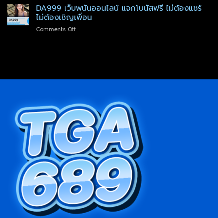
เล่น
ทาง
DA999 เว็บพนันออนไลน์ แจกโบนัสฟรี ไม่ต้องแชร์
2025
ได้
เข้า
บริการ
ไม่ต้องเชิญเพื่อน
ทุก
เว็บ
ครบ
ค่าย
on
Comments Off
สล็อต
วงจร
DA999
เบท
เว็บ
ต่ำ
พนัน
เหมาะ
ออนไลน์
กับ
แจก
คน
โบนัส
ทุน
ฟรี
น้อย
ไม่
ต้อง
แชร์
ไม่
ต้อง
เชิญ
เพื่อน