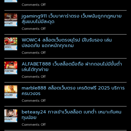
ร่า
ได้
ที่
on
Comments Off
เว็บ
ทุก
เดียว
เล่น
ตรง100%
เกม
บา
jgaming911 เว็บบาคาร่าตรง เว็บพนันถูกกฎหมาย
ฝาก
ตลอด
คา
ถอน
ลุ้นแบบไม่มีสะดุด
24
ร่า
ผ่าน
ชั่วโมง
on
Comments Off
เว็บ
วอ
jgaming911
ตรง
เลท
เว็บ
WOWC4 สล็อตเว็บตรงยุโรป มีใบรับรอง เล่น
ไม่
ง่าย
บา
ผ่าน
ปลอดภัย แตกหนักทุกเกม
ๆ
คา
เอเย่นต์
ไม่มี
on
Comments Off
ร่า
lsm99bet
ขั้น
WOWC4
ตรง
ถอน
ต่ำ
สล็อต
ALFABET888 เว็บสล็อตมือถือ ฝากถอนไม่มีขั้นต่ำ
เว็บ
ได้
เว็บ
พนัน
เล่นได้ทุกค่าย
จริง
ตรง
ถูก
ไม่มี
on
Comments Off
ยุโรป
กฎหมาย
ขั้น
ALFABET888
มี
ลุ้น
ต่ำ
เว็บ
marble888 สล็อตเว็บตรง เครดิตฟรี 2025 บริการ
ใบรับ
แบบ
สล็อต
รอง
ครบวงจร
ไม่มี
มือ
เล่น
สะดุด
on
Comments Off
ถือ
ปลอดภัย
marble888
ฝาก
แตก
สล็อต
beteasy24 ทางเข้าเว็บสล็อต เบทต่ำ เหมาะกับคน
ถอน
หนัก
เว็บ
ไม่มี
ทุนน้อย
ทุก
ตรง
ขั้น
เกม
on
Comments Off
เครดิต
ต่ำ
beteasy24
ฟรี