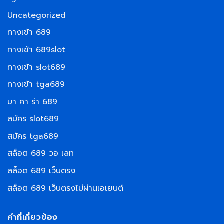
Uncategorized
ทางเข้า 689
ทางเข้า 689slot
ทางเข้า slot689
ทางเข้า tga689
บา คา ร่า 689
สมัคร slot689
สมัคร tga689
สล็อต 689 วอ เลท
สล็อต 689 เว็บตรง
สล็อต 689 เว็บตรงไม่ผ่านเอเยนต์
คำที่เกี่ยวข้อง