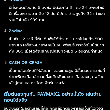
มีทั้งหมดด้วยกัน 5 วงล้อ มีด้วยกัน 3 แถว 24 เพลย์ไลน์
มีเครื่องหมายมากถึง 12 อัน มีอัตราจ่ายสูงถึง 32 เท่าและ
รางวัลโบนัส 999 เกม
Zodiac
เป็นธีม 12 ราศี ที่เริ่มเดิมพันได้ตั้งแต่ 1 บาทไปจนถึง 500
บาท และเครื่องหมายพิเศษไม่อั้น พร้อมรับรางวัลโบนัสมาก
ถึง 300 เมื่อได้สัญลักษณ์ครบทั้งหมด 5 อันตามกำหนด
CASH OR CRASH
เป็นเกมโฉมใหม่ที่ให้อัตราค่าตอบแทนสูง มีขั้นตอนการเล่นที่
ง่ายเพียงเลือกจำนวนที่จะเดิมพันและกดเลือกลงทุน พร้อม
เข้าสู่เกม และกระโดดเพื่อรับรางวัล
เริ่มต้นลงทุนกับ PAYMAX2 อย่างมั่นใจ เล่นง่าย
ถอนได้จริง
อันดับแรกในลงทุนเลยก็คือ คุณเลือกต้องหาเล่นเว็บที่ไว้ใจได้