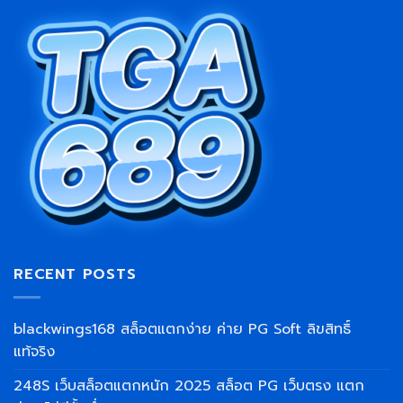
ไม่
ต้อง
แชร์
ไม่
ต้อง
เชิญ
เพื่อน
RECENT POSTS
blackwings168 สล็อตแตกง่าย ค่าย PG Soft ลิขสิทธิ์
แท้จริง
248S เว็บสล็อตแตกหนัก 2025 สล็อต PG เว็บตรง แตก