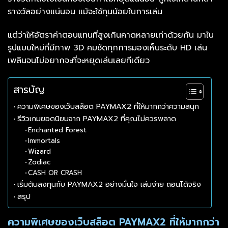
รางวัลอย่างแน่นอน แม้จะใช้ทุนน้อยในการเล่น
แต่ว่าให้อัตราค่าตอบแทนที่สูงเกินคาดหลายเท่าด้วยกัน มาใน
รูปแบบใหม่ที่มีภาพ 3D คมชัดทุกการมองเห็นระดับ HD เล่น
เพลินจนไม่อยากจะที่จะหยุดเล่นเลยทีเดียว
สารบัญ
ความพิเศษของเว็บสล็อต PAYMAX2 ที่ให้มากกว่าความสนุก
รีวิวเกมยอดนิยมจาก PAYMAX2 ที่คุณไม่ควรพลาด
Enchanted Forest
Immortals
Wizard
Zodiac
CASH OR CRASH
เริ่มต้นลงทุนกับ PAYMAX2 อย่างมั่นใจ เล่นง่าย ถอนได้จริง
สรุป
ความพิเศษของเว็บสล็อต PAYMAX2 ที่ให้มากกว่า