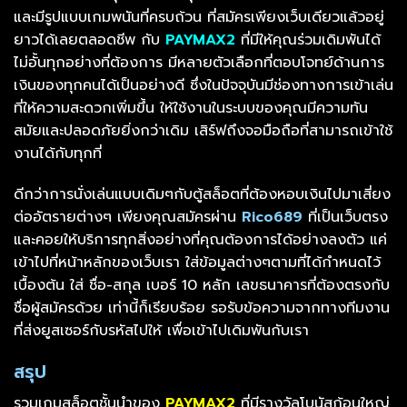
และมีรูปแบบเกมพนันที่ครบถ้วน ที่สมัครเพียงเว็บเดียวแล้วอยู่
ยาวได้เลยตลอดชีพ กับ
PAYMAX2
ที่มีให้คุณร่วมเดิมพันได้
ไม่อั้นทุกอย่างที่ต้องการ มีหลายตัวเลือกที่ตอบโจทย์ด้านการ
เงินของทุกคนได้เป็นอย่างดี ซึ่งในปัจจุบันมีช่องทางการเข้าเล่น
ที่ให้ความสะดวกเพิ่มขึ้น ให้ใช้งานในระบบของคุณมีความทัน
สมัยและปลอดภัยยิ่งกว่าเดิม เสิร์ฟถึงจอมือถือที่สามารถเข้าใช้
งานได้กับทุกที่
ดีกว่าการนั่งเล่นแบบเดิมๆกับตู้สล็อตที่ต้องหอบเงินไปมาเสี่ยง
ต่ออัตรายต่างๆ เพียงคุณสมัครผ่าน
Rico689
ที่เป็นเว็บตรง
และคอยให้บริการทุกสิ่งอย่างที่คุณต้องการได้อย่างลงตัว แค่
เข้าไปที่หน้าหลักของเว็บเรา ใส่ข้อมูลต่างๆตามที่ได้กำหนดไว้
เบื้องต้น ใส่ ชื่อ-สกุล เบอร์ 10 หลัก เลขธนาคารที่ต้องตรงกับ
ชื่อผู้สมัครด้วย เท่านี้ก็เรียบร้อย รอรับข้อความจากทางทีมงาน
ที่ส่งยูสเซอร์กับรหัสไปให้ เพื่อเข้าไปเดิมพันกับเรา
สรุป
รวมเกมสล็อตชั้นนำของ
PAYMAX2
ที่มีรางวัลโบนัสก้อนใหญ่