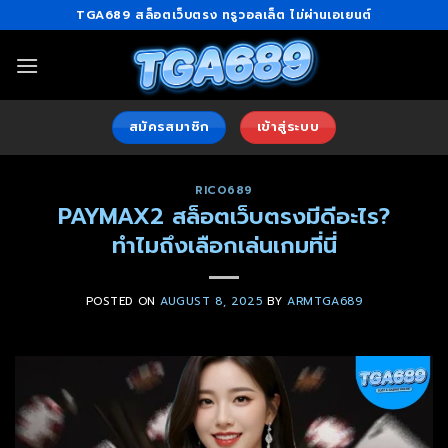
Skip
TGA689 สล็อตเว็บตรง ทรูวอลเล็ต ไม่ผ่านเอเยนต์
to
content
สมัครสมาชิก
เข้าสู่ระบบ
RICO689
PAYMAX2 สล็อตเว็บตรงมีดีอะไร?
ทำไมถึงเลือกเล่นเกมที่นี่
POSTED ON
AUGUST 8, 2025
BY
ARMTGA689