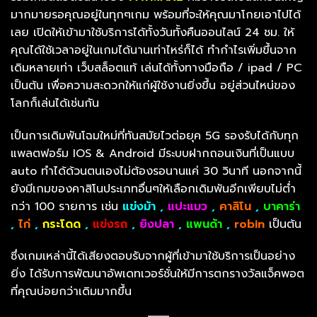
มากมายรอคุณอยู่ในทุกๆเกม พร้อมที่จะให้คุณมาโกยเอาไปได้
เลย เปิดให้เข้ามาใช้บริการได้ทั้งวันทั้งคืนออนไลน์ 24 ชม. ให้
คุณได้ใช้เวลาอยู่ในเกมได้นานเท่าไหร่ก็ได้ ทำกำไรเพิ่มขึ้นจาก
เดิมหลายเท่า เว็บสล็อตแท้ เล่นได้ทั้งทางมือถือ / ipad / PC
เป็นต้น เพื่อความสะดวกให้แก่ผู้ใช้งานยิ่งขึ้น อยู่ส่วนไหน่ของ
โลกก็เล่นได้เช่นกัน
เป็นการเดิมพันโฉมใหม่ที่ทันสมัยไวต่อยุค 5G รองรับได้กับทุก
แพลตฟอร์ม IOS & Android มีระบบฝากถอนเงินที่เป็นแบบ
auto ทำได้ด้วนตนเองไม่ต้องรอนานแค่ 30 วินาที นอกจากนี้
ยังมีเกมของคาสิโนประเภทอื่นๆให้เลือกเดิมพันอีกเพียบไม่ต่ำ
กว่า 100 รายการ เช่น
แข่งม้า ,
แปะแมว
,
คาสิโน
,
บาคาร่า
,
ไก่
,
กระโดด
,
แข่งรถ
,
ยิงปลา
,
แพนด้า
,
robin
เป็นต้น
ซึ่งเกมเหล่านี้ได้เสียงตอบรับจากผู้ที่เข้ามาใช้บริการเป็นอย่าง
ยิ่ง ได้รับการพัฒนาอัพเดทเวอร์ชั่นให้มีการตกรางวัลแจ็คพอต
ที่คุณบ่อยกว่าเดิมมากขึ้น