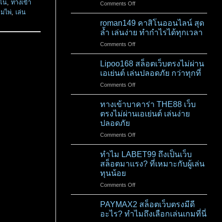
ิโน
,
ทางเข้า
on
Comments Off
ทุก
สนุก
COPA928
กมไพ่
,
เล่น
ค่าย
ได้
ทดลอง
สมัคร
roman149 คาสิโนออนไลน์ สุด
ทุก
เล่น
ง่าย
เวลา
ล้ำ เล่นง่าย ทำกำไรได้ทุกเวลา
สล็อต
เล่น
on
Comments Off
ฟรี
ได้
roman149
ทุก
ทันที
คา
เกม
Lipoo168 สล็อตเว็บตรงไม่ผ่าน
สิ
อัปเดต
เอเย่นต์ เล่นปลอดภัย กว่าทุกที่
โน
ใหม่
on
Comments Off
ออนไลน์
ไม่
Lipoo168
สุด
เสีย
สล็อต
ล้ำ
ทางเข้าบาคาร่า THE88 เว็บ
ค่า
เว็บ
เล่น
ตรงไม่ผ่านเอเย่นต์ เล่นง่าย
ใช้
ตรง
ง่าย
จ่าย
ปลอดภัย
ไม่
ทำ
on
Comments Off
ผ่าน
กำไร
ทาง
เอเย่นต์
ได้
เข้า
เล่น
ทำไม LABET99 ถึงเป็นเว็บ
ทุก
บา
ปลอดภัย
เวลา
สล็อตมาแรง? ที่เหมาะกับผู้เล่น
คา
กว่า
ทุนน้อย
ร่า
ทุก
on
Comments Off
THE88
ที่
ทำไม
เว็บ
LABET99
ตรง
PAYMAX2 สล็อตเว็บตรงมีดี
ถึง
ไม่
อะไร? ทำไมถึงเลือกเล่นเกมที่นี่
เป็น
ผ่าน