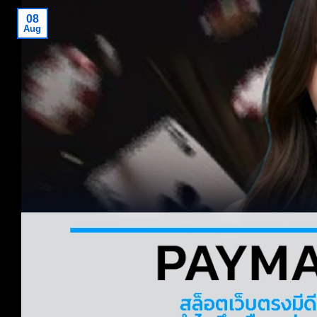
08
Aug