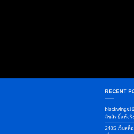
RECENT P
blackwings16
ลิขสิทธิ์แท้จริ
248S เว็บสล็