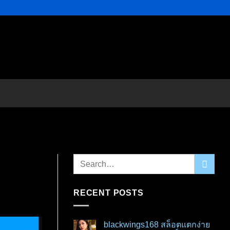
RECENT POSTS
blackwings168 สล็อตแตกง่าย