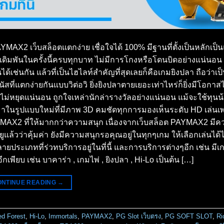
YMAX2 เว็บสล็อตแตกง่าย เชื่อใจได้ 100% มีฐานที่ตั้งเป็นหลักเป็
เดิมพันในครั้งนี้ครบทุกบาท ไม่มีการโกงหรือโดนบิดอย่างแน่นอน เ
ล่นได้เช่นกัน แล้วที่เป็นไฮไลท์สำคัญที่สุดเลยก็คือเกมยิงปลา ถือว่าเ
ัสที่แตกง่ายกันแบบวิต่อวิ ยิ่งยิงปลาตายเยอะเท่าไหร่ก็ยิ่งมีโอกาส
ไม่หยุดแน่นอน ถูกใจเหล่านักล่ารางวัลอย่างแน่นอน แม้จะใช้ทุน
น มาในรูปแบบใหม่ที่มีภาพ 3D คมชัดทุกการมองเห็นระดับ HD เล่นเ
YMAX2 ที่ให้มากกว่าความสนุก เนื่องจากเว็บสล็อต PAYMAX2 มีค
ูแล้วว่าคุ้มค่า ยังมีความสนุกรอคุณอยู่ในทุกๆเกม ให้เลือกเล่นได้ไม่
ประเภทที่ร่วทบริการอยู่ในที่นี้ และการบริการต่างๆอีก เช่น มีเ
เพียบ เช่น บาคาร่า , เกมไพ่ , ยิงปลา , Hi-Lo เป็นต้น […]
ONTINUE READING
→
d Forest
,
Hi-Lo
,
Immortals
,
PAYMAX2
,
PG Slot เว็บตรง
,
PG SOFT SLOT
,
Ri