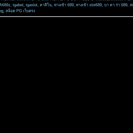
A689z
,
tgabet
,
tgaslot
,
คาสิโน
,
ทางเข้า 689
,
ทางเข้า slot689
,
บา คา ร่า 689
,
ส
pg
,
สล็อต PG เว็บตรง