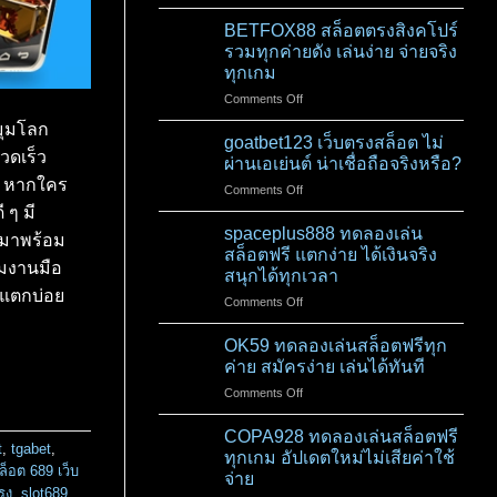
queen88
ไม่
ต่ำ
สล็อต
ต้อง
BETFOX88 สล็อตตรงสิงคโปร์
มือ
ฝาก
รวมทุกค่ายดัง เล่นง่าย จ่ายจริง
ถือ
ระบบ
ทุกเกม
เล่น
ฝาก
on
Comments Off
ง่าย
ถอน
BETFOX88
ได้
ไว
กมุมโลก
สล็อต
เงิน
ด้วย
goatbet123 เว็บตรงสล็อต ไม่
วดเร็ว
ตรง
จริง
AI
ผ่านเอเย่นต์ น่าเชื่อถือจริงหรือ?
สิงคโปร์
รองรับ
ไม่มี
้ว หากใคร
on
Comments Off
รวม
ทุก
สลิป
goatbet123
 ๆ มี
ทุก
ระบบ
เว็บ
ค่าย
spaceplus888 ทดลองเล่น
การ
 มาพร้อม
ตรง
ดัง
ใช้
สล็อตฟรี แตกง่าย ได้เงินจริง
สล็อต
ีมงานมือ
เล่น
งาน
สนุกได้ทุกเวลา
ไม่
ง่าย
 แตกบ่อย
on
Comments Off
ผ่าน
จ่าย
spaceplus888
เอเย่นต์
จริง
ทดลอง
น่า
OK59 ทดลองเล่นสล็อตฟรีทุก
ทุก
เล่น
เชื่อ
เกม
ค่าย สมัครง่าย เล่นได้ทันที
สล็อต
ถือ
on
Comments Off
ฟรี
จริง
OK59
แตก
หรือ?
ทดลอง
ง่าย
COPA928 ทดลองเล่นสล็อตฟรี
t
,
tgabet
,
เล่น
ได้
ทุกเกม อัปเดตใหม่ไม่เสียค่าใช้
สล็อต
ล็อต 689 เว็บ
เงิน
จ่าย
ฟรี
จริง
รง
,
slot689