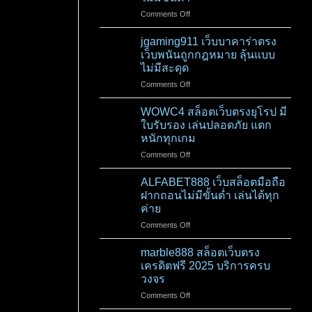
เว็บ
เกม
on
Comments Off
ตรง100%
ตลอด
เล่น
ฝาก
24
บา
ถอน
ชั่วโมง
jgaming911 เว็บบาคาร่าตรง
คา
ผ่าน
เว็บพนันถูกกฎหมาย ลุ้นแบบ
ร่า
วอ
ไม่มีสะดุด
เว็บ
เลท
on
Comments Off
ตรง
ง่าย
jgaming911
ไม่
ๆ
เว็บ
ผ่าน
ไม่มี
WOWC4 สล็อตเว็บตรงยุโรป มี
บา
เอเย่นต์
ขั้น
ใบรับรอง เล่นปลอดภัย แตก
คา
lsm99bet
ต่ำ
หนักทุกเกม
ร่า
ถอน
on
Comments Off
ตรง
ได้
WOWC4
เว็บ
จริง
สล็อต
พนัน
ไม่มี
ALFABET888 เว็บสล็อตมือถือ
เว็บ
ถูก
ขั้น
ฝากถอนไม่มีขั้นต่ำ เล่นได้ทุก
ตรง
กฎหมาย
ต่ำ
ค่าย
ยุโรป
ลุ้น
on
Comments Off
มี
แบบ
ALFABET888
ใบรับ
ไม่มี
เว็บ
รอง
สะดุด
marble888 สล็อตเว็บตรง
สล็อต
เล่น
เครดิตฟรี 2025 บริการครบ
มือ
ปลอดภัย
วงจร
ถือ
แตก
on
Comments Off
ฝาก
หนัก
marble888
ถอน
ทุก