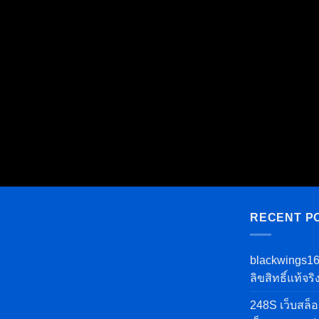
RECENT P
blackwings16
ลิขสิทธิ์แท้จริ
248S เว็บสล็