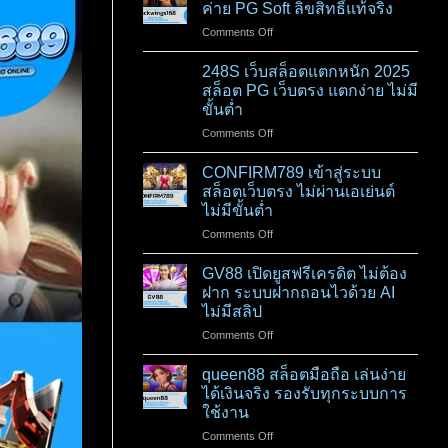
ค่าย PG Soft ลิขสิทธิ์แท้จริง
on
Comments Off
blackwings168
สล็อต
248S เว็บสล็อตแตกหนัก 2025
แตก
สล็อต PG เว็บตรง แตกง่าย ไม่มี
ง่าย
ขั้นต่ำ
ค่าย
on
Comments Off
PG
248S
Soft
เว็บ
ลิขสิทธิ์
CONFIRM789 เข้าสู่ระบบ
สล็อต
แท้จริง
สล็อตเว็บตรง ไม่ผ่านเอเย่นต์
แตก
ไม่มีขั้นต่ำ
หนัก
on
Comments Off
2025
CONFIRM789
สล็อต
เข้า
PG
GV88 เปิดยูสฟรีเครดิต ไม่ต้อง
สู่
เว็บ
ฝาก ระบบฝากถอนไวด้วย AI
ระบบ
ตรง
ไม่มีสลิป
สล็อต
แตก
on
Comments Off
เว็บ
ง่าย
GV88
ตรง
ไม่มี
เปิด
ไม่
ขั้น
queen88 สล็อตมือถือ เล่นง่าย
ยู
ผ่าน
ต่ำ
ได้เงินจริง รองรับทุกระบบการ
ส
เอเย่นต์
ใช้งาน
ฟรี
ไม่มี
on
Comments Off
เครดิต
ขั้น