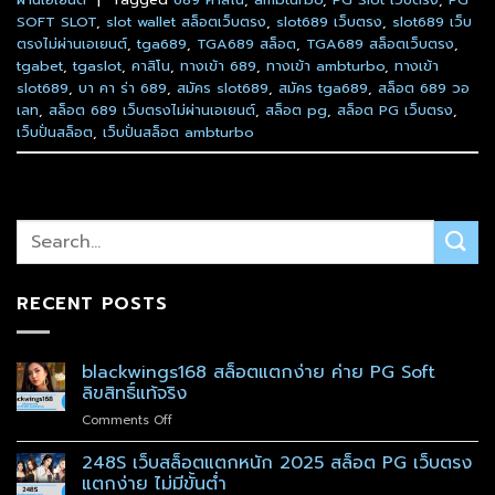
SOFT SLOT
,
slot wallet สล็อตเว็บตรง
,
slot689 เว็บตรง
,
slot689 เว็บ
ตรงไม่ผ่านเอเยนต์
,
tga689
,
TGA689 สล็อต
,
TGA689 สล็อตเว็บตรง
,
tgabet
,
tgaslot
,
คาสิโน
,
ทางเข้า 689
,
ทางเข้า ambturbo
,
ทางเข้า
slot689
,
บา คา ร่า 689
,
สมัคร slot689
,
สมัคร tga689
,
สล็อต 689 วอ
เลท
,
สล็อต 689 เว็บตรงไม่ผ่านเอเยนต์
,
สล็อต pg
,
สล็อต PG เว็บตรง
,
เว็บปั่นสล็อต
,
เว็บปั่นสล็อต ambturbo
RECENT POSTS
blackwings168 สล็อตแตกง่าย ค่าย PG Soft
ลิขสิทธิ์แท้จริง
on
Comments Off
blackwings168
สล็อต
248S เว็บสล็อตแตกหนัก 2025 สล็อต PG เว็บตรง
แตก
แตกง่าย ไม่มีขั้นต่ำ
ง่าย