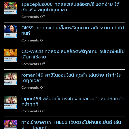
ไม่มี
เว็บ
spaceplus888 ทดลองเล่นสล็อตฟรี แตกง่าย ได้
ค่าย
ระบบ
สลิป
ตรง
ดัง
เงินจริง สนุกได้ทุกเวลา
การ
สล็อต
เล่น
ใช้
on
Comments Off
ไม่
ง่าย
งาน
spaceplus888
ผ่าน
จ่าย
ทดลอง
OK59 ทดลองเล่นสล็อตฟรีทุกค่าย สมัครง่าย เล่นได้
เอเย่นต์
จริง
เล่น
น่า
ทันที
ทุก
สล็อต
เชื่อ
เกม
on
Comments Off
ฟรี
ถือ
OK59
แตก
จริง
ทดลอง
COPA928 ทดลองเล่นสล็อตฟรีทุกเกม อัปเดตใหม่ไม่
ง่าย
หรือ?
เล่น
ได้
เสียค่าใช้จ่าย
สล็อต
เงิน
on
Comments Off
ฟรี
จริง
COPA928
ทุก
สนุก
ทดลอง
roman149 คาสิโนออนไลน์ สุดล้ำ เล่นง่าย ทำกำไร
ค่าย
ได้
เล่น
สมัคร
ได้ทุกเวลา
ทุก
สล็อต
ง่าย
เวลา
on
Comments Off
ฟรี
เล่น
roman149
ทุก
ได้
คา
Lipoo168 สล็อตเว็บตรงไม่ผ่านเอเย่นต์ เล่นปลอดภัย
เกม
ทันที
สิ
อัปเดต
กว่าทุกที่
โน
ใหม่
on
Comments Off
ออนไลน์
ไม่
Lipoo168
สุด
เสีย
สล็อต
ทางเข้าบาคาร่า THE88 เว็บตรงไม่ผ่านเอเย่นต์ เล่น
ล้ำ
ค่า
เว็บ
เล่น
ง่าย ปลอดภัย
ใช้