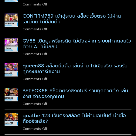
on
Comments Off
ค่าย
248S
PG
เว็บ
CONFIRM789 เข้าสู่ระบบ สล็อตเว็บตรง ไม่ผ่าน
Soft
สล็อต
ลิขสิทธิ์
เอเย่นต์ ไม่มีขั้นต่ำ
แตก
แท้จริง
on
Comments Off
หนัก
CONFIRM789
2025
เข้า
GV88 เปิดยูสฟรีเครดิต ไม่ต้องฝาก ระบบฝากถอนไว
สล็อต
สู่
PG
ด้วย AI ไม่มีสลิป
ระบบ
เว็บ
on
Comments Off
สล็อต
ตรง
GV88
เว็บ
แตก
เปิด
queen88 สล็อตมือถือ เล่นง่าย ได้เงินจริง รองรับ
ตรง
ง่าย
ยู
ไม่
ทุกระบบการใช้งาน
ไม่มี
ส
ผ่าน
ขั้น
on
Comments Off
ฟรี
เอเย่นต์
ต่ำ
queen88
เครดิต
ไม่มี
สล็อต
BETFOX88 สล็อตตรงสิงคโปร์ รวมทุกค่ายดัง เล่น
ไม่
ขั้น
มือ
ต้อง
ง่าย จ่ายจริงทุกเกม
ต่ำ
ถือ
ฝาก
on
Comments Off
เล่น
ระบบ
BETFOX88
ง่าย
ฝาก
สล็อต
goatbet123 เว็บตรงสล็อต ไม่ผ่านเอเย่นต์ น่าเชื่อ
ได้
ถอน
ตรง
เงิน
ถือจริงหรือ?
ไว
สิงคโปร์
จริง
ด้วย
on
Comments Off
รวม
รองรับ
AI
goatbet123
ทุก
ทุก