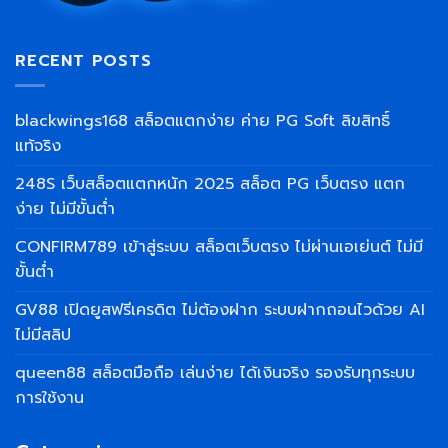
RECENT POSTS
blackwings168 สล็อตแตกง่าย ค่าย PG Soft ลิขสิทธิ์
แท้จริง
248S เว็บสล็อตแตกหนัก 2025 สล็อต PG เว็บตรง แตก
ง่าย ไม่มีขั้นต่ำ
CONFIRM789 เข้าสู่ระบบ สล็อตเว็บตรง ไม่ผ่านเอเย่นต์ ไม่มี
ขั้นต่ำ
GV88 เปิดยูสฟรีเครดิต ไม่ต้องฝาก ระบบฝากถอนไวด้วย AI
ไม่มีสลิป
queen88 สล็อตมือถือ เล่นง่าย ได้เงินจริง รองรับทุกระบบ
การใช้งาน