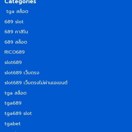
Categories
tga สล็อต
689 slot
689 คาสิโน
689 สล็อต
RICO689
slot689
slot689 เว็บตรง
slot689 เว็บตรงไม่ผ่านเอเยนต์
tga สล็อต
tga689
tga689 slot
tgabet