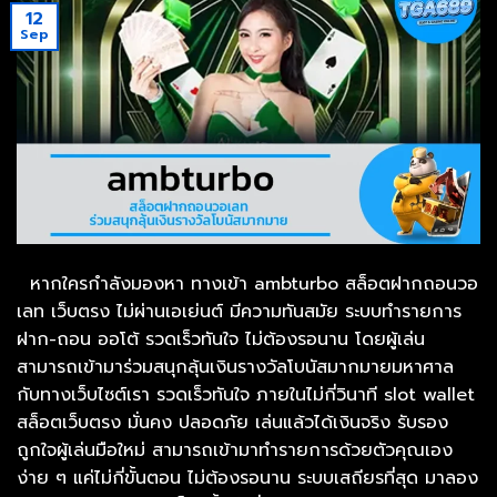
12
Sep
หากใครกำลังมองหา ทางเข้า ambturbo สล็อตฝากถอนวอ
เลท เว็บตรง ไม่ผ่านเอเย่นต์ มีความทันสมัย ระบบทำรายการ
ฝาก-ถอน ออโต้ รวดเร็วทันใจ ไม่ต้องรอนาน โดยผู้เล่น
สามารถเข้ามาร่วมสนุกลุ้นเงินรางวัลโบนัสมากมายมหาศาล
กับทางเว็บไซต์เรา รวดเร็วทันใจ ภายในไม่กี่วินาที slot wallet
สล็อตเว็บตรง มั่นคง ปลอดภัย เล่นแล้วได้เงินจริง รับรอง
ถูกใจผู้เล่นมือใหม่ สามารถเข้ามาทำรายการด้วยตัวคุณเอง
ง่าย ๆ แค่ไม่กี่ขั้นตอน ไม่ต้องรอนาน ระบบเสถียรที่สุด มาลอง