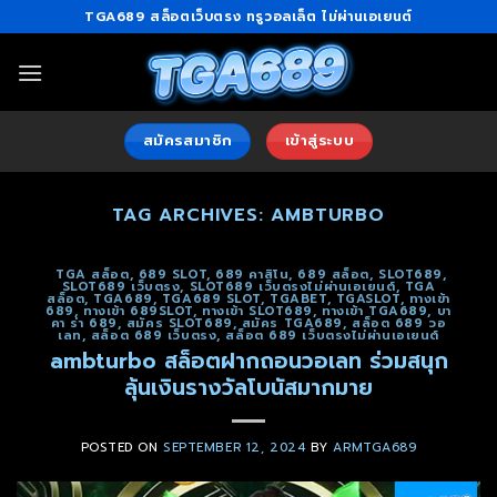
Skip
TGA689 สล็อตเว็บตรง ทรูวอลเล็ต ไม่ผ่านเอเยนต์
to
content
สมัครสมาชิก
เข้าสู่ระบบ
TAG ARCHIVES:
AMBTURBO
TGA สล็อต
,
689 SLOT
,
689 คาสิโน
,
689 สล็อต
,
SLOT689
,
SLOT689 เว็บตรง
,
SLOT689 เว็บตรงไม่ผ่านเอเยนต์
,
TGA
สล็อต
,
TGA689
,
TGA689 SLOT
,
TGABET
,
TGASLOT
,
ทางเข้า
689
,
ทางเข้า 689SLOT
,
ทางเข้า SLOT689
,
ทางเข้า TGA689
,
บา
คา ร่า 689
,
สมัคร SLOT689
,
สมัคร TGA689
,
สล็อต 689 วอ
เลท
,
สล็อต 689 เว็บตรง
,
สล็อต 689 เว็บตรงไม่ผ่านเอเยนต์
ambturbo สล็อตฝากถอนวอเลท ร่วมสนุก
ลุ้นเงินรางวัลโบนัสมากมาย
POSTED ON
SEPTEMBER 12, 2024
BY
ARMTGA689