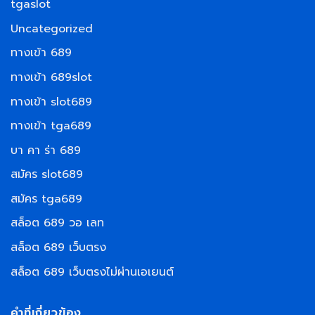
tgaslot
Uncategorized
ทางเข้า 689
ทางเข้า 689slot
ทางเข้า slot689
ทางเข้า tga689
บา คา ร่า 689
สมัคร slot689
สมัคร tga689
สล็อต 689 วอ เลท
สล็อต 689 เว็บตรง
สล็อต 689 เว็บตรงไม่ผ่านเอเยนต์
คำที่เกี่ยวข้อง