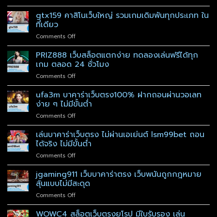
อินเทอร์เน็ต
hengheng569
ฟรี
รีวิว
เว็บ
gtx159 คาสิโนเว็บใหญ่ รวมเกมเดิมพันทุกประเภท ใน
สมัคร
จาก
สล็อต
ผ่าน
ที่เดียว
ผู้
ตรง
เว็บ
เล่น
on
Comments Off
ทั้งหมด
ไม่
จริง
gtx159
กราฟิก
ต้อง
คา
PRIZ888 เว็บสล็อตแตกง่าย ทดลองเล่นฟรีได้ทุก
สวย
โหลด
สิ
ระบบ
เกม ตลอด 24 ชั่วโมง
แอป
โน
เสถียร
ใช้
on
Comments Off
เว็บ
งาน
PRIZ888
ใหญ่
ง่าย
เว็บ
ufa3m บาคาร่าเว็บตรง100% ฝากถอนผ่านวอเลท
รวม
สล็อต
เกม
ง่าย ๆ ไม่มีขั้นต่ำ
แตก
เดิม
on
Comments Off
ง่าย
พัน
ufa3m
ทดลอง
ทุก
บา
เล่นบาคาร่าเว็บตรง ไม่ผ่านเอเย่นต์ lsm99bet ถอน
เล่น
ประเภท
คา
ฟรี
ได้จริง ไม่มีขั้นต่ำ
ใน
ร่า
ได้
ที่
on
Comments Off
เว็บ
ทุก
เดียว
เล่น
ตรง100%
เกม
บา
jgaming911 เว็บบาคาร่าตรง เว็บพนันถูกกฎหมาย
ฝาก
ตลอด
คา
ถอน
ลุ้นแบบไม่มีสะดุด
24
ร่า
ผ่าน
ชั่วโมง
on
Comments Off
เว็บ
วอ
jgaming911
ตรง
เลท
เว็บ
WOWC4 สล็อตเว็บตรงยุโรป มีใบรับรอง เล่น
ไม่
ง่าย