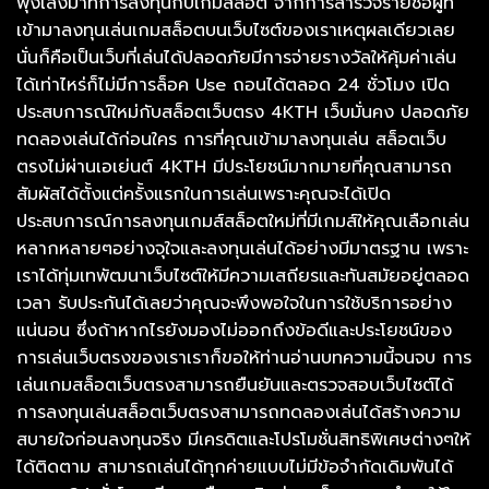
พุ่งเล็งมาที่การลงทุนกับเกมสล็อต จากการสำรวจรายชื่อผู้ที่
เข้ามาลงทุนเล่นเกมสล็อตบนเว็บไซต์ของเราเหตุผลเดียวเลย
นั่นก็คือเป็นเว็บที่เล่นได้ปลอดภัยมีการจ่ายรางวัลให้คุ้มค่าเล่น
ได้เท่าไหร่ก็ไม่มีการล็อค Use ถอนได้ตลอด 24 ชั่วโมง เปิด
ประสบการณ์ใหม่กับสล็อตเว็บตรง 4KTH เว็บมั่นคง ปลอดภัย
ทดลองเล่นได้ก่อนใคร การที่คุณเข้ามาลงทุนเล่น สล็อตเว็บ
ตรงไม่ผ่านเอเย่นต์ 4KTH มีประโยชน์มากมายที่คุณสามารถ
สัมผัสได้ตั้งแต่ครั้งแรกในการเล่นเพราะคุณจะได้เปิด
ประสบการณ์การลงทุนเกมส์สล็อตใหม่ที่มีเกมส์ให้คุณเลือกเล่น
หลากหลายๆอย่างจุใจและลงทุนเล่นได้อย่างมีมาตรฐาน เพราะ
เราได้ทุ่มเทพัฒนาเว็บไซต์ให้มีความเสถียรและทันสมัยอยู่ตลอด
เวลา รับประกันได้เลยว่าคุณจะพึงพอใจในการใช้บริการอย่าง
แน่นอน ซึ่งถ้าหากไรยังมองไม่ออกถึงข้อดีและประโยชน์ของ
การเล่นเว็บตรงของเราเราก็ขอให้ท่านอ่านบทความนี้จนจบ การ
เล่นเกมสล็อตเว็บตรงสามารถยืนยันและตรวจสอบเว็บไซต์ได้
การลงทุนเล่นสล็อตเว็บตรงสามารถทดลองเล่นได้สร้างความ
สบายใจก่อนลงทุนจริง มีเครดิตและโปรโมชั่นสิทธิพิเศษต่างๆให้
ได้ติดตาม สามารถเล่นได้ทุกค่ายแบบไม่มีข้อจำกัดเดิมพันได้