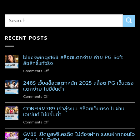
RECENT POSTS
blackwings168 สล็อตแตกง่าย ค่าย PG Soft
ลิขสิทธิ์แท้จริง
on
Comments Off
blackwings168
สล็อต
248S เว็บสล็อตแตกหนัก 2025 สล็อต PG เว็บตรง
แตก
แตกง่าย ไม่มีขั้นต่ำ
ง่าย
on
Comments Off
ค่าย
248S
PG
เว็บ
CONFIRM789 เข้าสู่ระบบ สล็อตเว็บตรง ไม่ผ่าน
Soft
สล็อต
ลิขสิทธิ์
เอเย่นต์ ไม่มีขั้นต่ำ
แตก
แท้จริง
on
Comments Off
หนัก
CONFIRM789
2025
เข้า
GV88 เปิดยูสฟรีเครดิต ไม่ต้องฝาก ระบบฝากถอนไว
สล็อต
สู่
PG