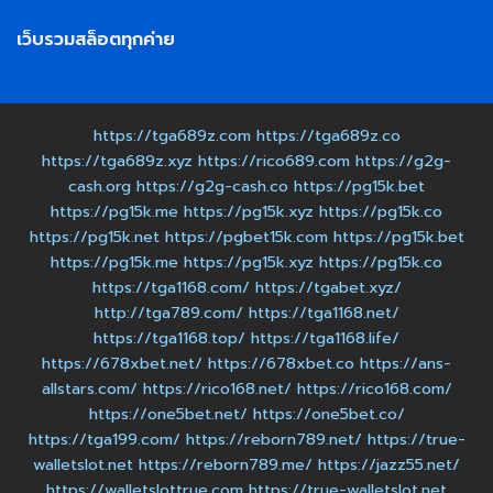
เว็บรวมสล็อตทุกค่าย
https://tga689z.com
https://tga689z.co
https://tga689z.xyz
https://rico689.com
https://g2g-
cash.org
https://g2g-cash.co
https://pg15k.bet
https://pg15k.me
https://pg15k.xyz
https://pg15k.co
https://pg15k.net
https://pgbet15k.com
https://pg15k.bet
https://pg15k.me
https://pg15k.xyz
https://pg15k.co
https://tga1168.com/
https://tgabet.xyz/
http://tga789.com/
https://tga1168.net/
https://tga1168.top/
https://tga1168.life/
https://678xbet.net/
https://678xbet.co
https://ans-
allstars.com/
https://rico168.net/
https://rico168.com/
https://one5bet.net/
https://one5bet.co/
https://tga199.com/
https://reborn789.net/
https://true-
walletslot.net
https://reborn789.me/
https://jazz55.net/
https://walletslottrue.com
https://true-walletslot.net