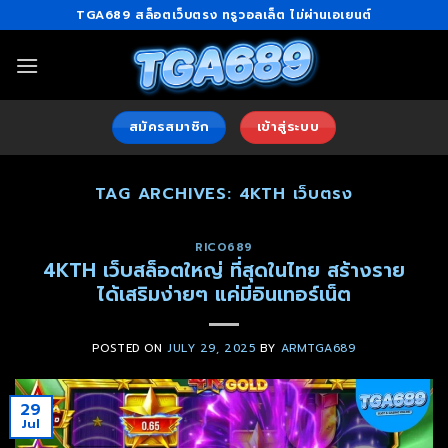
Skip
TGA689 สล็อตเว็บตรง ทรูวอลเล็ต ไม่ผ่านเอเยนต์
to
content
สมัครสมาชิก
เข้าสู่ระบบ
TAG ARCHIVES:
4KTH เว็บตรง
RICO689
4KTH เว็บสล็อตใหญ่ ที่สุดในไทย สร้างราย
ได้เสริมง่ายๆ แค่มีอินเทอร์เน็ต
POSTED ON
JULY 29, 2025
BY
ARMTGA689
29
Jul