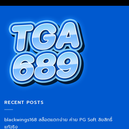
แจก
คน
โบนัส
ทุน
ฟรี
น้อย
ไม่
ต้อง
แชร์
ไม่
ต้อง
เชิญ
เพื่อน
RECENT POSTS
blackwings168 สล็อตแตกง่าย ค่าย PG Soft ลิขสิทธิ์
แท้จริง