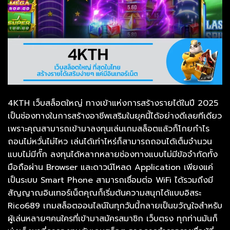
4KTH เว็บสล็อตใหญ่ ทางเข้าแห่งการสร้างรายได้ในปี 2025
เป็นช่องทางในการสร้างอาชีพเสริมในยุคนี้ได้อย่างดีเลยทีเดียว
เพราะคุณสามารถเข้ามาลงทุนเล่นเกมสล็อตแล้วก็โกยกำไร
ถอนไม่หวั่นไม่ไหว เล่นได้เท่าไหร่ก็สามารถถอนได้เต็มจำนวน
แบบไม่มีกั๊ก ลงทุนได้หลากหลายช่องทางแบบไม่มีข้อจำกัดทั้ง
มือถือผ่าน Browser และดาวน์โหลด Application เพียงแค่
เป็นระบบ Smart Phone สามารถเชื่อมต่อ WiFi ได้รวมถึงมี
สัญญาณอินเทอร์เน็ตคุณก็เริ่มต้นความสนุกได้แบบอิสระ
Rico689 เกมสล็อตออนไลน์ในทุกวันนี้กลายเป็นขวัญใจสำหรับ
ผู้เล่นหลายๆคนใครที่เข้ามาสมัครสมาชิก เว็บตรง ทุกท่านมันก็