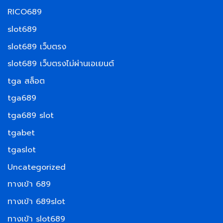
RICO689
slot689
slot689 เว็บตรง
slot689 เว็บตรงไม่ผ่านเอเยนต์
tga สล็อต
tga689
tga689 slot
tgabet
tgaslot
Uncategorized
ทางเข้า 689
ทางเข้า 689slot
ทางเข้า slot689