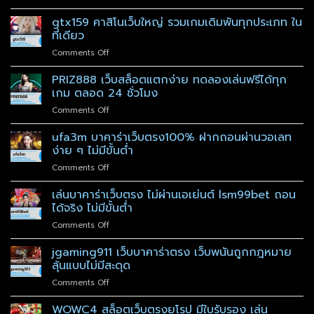
อินเทอร์เน็ต
hengheng569
ฟรี
รีวิว
เว็บ
gtx159 คาสิโนเว็บใหญ่ รวมเกมเดิมพันทุกประเภท ใน
สมัคร
จาก
สล็อต
ผ่าน
ที่เดียว
ผู้
ตรง
เว็บ
เล่น
on
Comments Off
ทั้งหมด
ไม่
จริง
gtx159
กราฟิก
ต้อง
คา
PRIZ888 เว็บสล็อตแตกง่าย ทดลองเล่นฟรีได้ทุก
สวย
โหลด
สิ
ระบบ
เกม ตลอด 24 ชั่วโมง
แอป
โน
เสถียร
ใช้
on
Comments Off
เว็บ
งาน
PRIZ888
ใหญ่
ง่าย
เว็บ
ufa3m บาคาร่าเว็บตรง100% ฝากถอนผ่านวอเลท
รวม
สล็อต
เกม
ง่าย ๆ ไม่มีขั้นต่ำ
แตก
เดิม
on
Comments Off
ง่าย
พัน
ufa3m
ทดลอง
ทุก
บา
เล่นบาคาร่าเว็บตรง ไม่ผ่านเอเย่นต์ lsm99bet ถอน
เล่น
ประเภท
คา
ฟรี
ได้จริง ไม่มีขั้นต่ำ
ใน
ร่า
ได้
ที่
on
Comments Off
เว็บ
ทุก
เดียว
เล่น
ตรง100%
เกม
บา
jgaming911 เว็บบาคาร่าตรง เว็บพนันถูกกฎหมาย
ฝาก
ตลอด
คา
ถอน
ลุ้นแบบไม่มีสะดุด
24
ร่า
ผ่าน
ชั่วโมง
on
Comments Off
เว็บ
วอ
jgaming911
ตรง
เลท
เว็บ
WOWC4 สล็อตเว็บตรงยุโรป มีใบรับรอง เล่น
ไม่
ง่าย