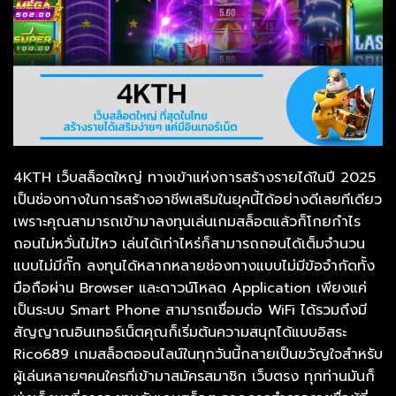
4KTH เว็บสล็อตใหญ่ ทางเข้าแห่งการสร้างรายได้ในปี 2025
เป็นช่องทางในการสร้างอาชีพเสริมในยุคนี้ได้อย่างดีเลยทีเดียว
เพราะคุณสามารถเข้ามาลงทุนเล่นเกมสล็อตแล้วก็โกยกำไร
ถอนไม่หวั่นไม่ไหว เล่นได้เท่าไหร่ก็สามารถถอนได้เต็มจำนวน
แบบไม่มีกั๊ก ลงทุนได้หลากหลายช่องทางแบบไม่มีข้อจำกัดทั้ง
มือถือผ่าน Browser และดาวน์โหลด Application เพียงแค่
เป็นระบบ Smart Phone สามารถเชื่อมต่อ WiFi ได้รวมถึงมี
สัญญาณอินเทอร์เน็ตคุณก็เริ่มต้นความสนุกได้แบบอิสระ
Rico689 เกมสล็อตออนไลน์ในทุกวันนี้กลายเป็นขวัญใจสำหรับ
ผู้เล่นหลายๆคนใครที่เข้ามาสมัครสมาชิก เว็บตรง ทุกท่านมันก็