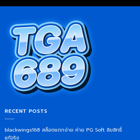
แจก
คน
โบนัส
ทุน
ฟรี
น้อย
ไม่
ต้อง
แชร์
ไม่
ต้อง
เชิญ
เพื่อน
RECENT POSTS
blackwings168 สล็อตแตกง่าย ค่าย PG Soft ลิขสิทธิ์
แท้จริง