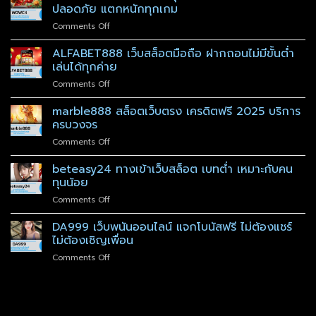
บา
ผ่าน
ปลอดภัย แตกหนักทุกเกม
ๆ
คา
เอเย่นต์
ไม่มี
on
Comments Off
ร่า
lsm99bet
ขั้น
WOWC4
ตรง
ถอน
ต่ำ
สล็อต
ALFABET888 เว็บสล็อตมือถือ ฝากถอนไม่มีขั้นต่ำ
เว็บ
ได้
เว็บ
พนัน
เล่นได้ทุกค่าย
จริง
ตรง
ถูก
ไม่มี
on
Comments Off
ยุโรป
กฎหมาย
ขั้น
ALFABET888
มี
ลุ้น
ต่ำ
เว็บ
marble888 สล็อตเว็บตรง เครดิตฟรี 2025 บริการ
ใบรับ
แบบ
สล็อต
รอง
ครบวงจร
ไม่มี
มือ
เล่น
สะดุด
on
Comments Off
ถือ
ปลอดภัย
marble888
ฝาก
แตก
สล็อต
beteasy24 ทางเข้าเว็บสล็อต เบทต่ำ เหมาะกับคน
ถอน
หนัก
เว็บ
ไม่มี
ทุนน้อย
ทุก
ตรง
ขั้น
เกม
on
Comments Off
เครดิต
ต่ำ
beteasy24
ฟรี
เล่น
ทาง
DA999 เว็บพนันออนไลน์ แจกโบนัสฟรี ไม่ต้องแชร์
2025
ได้
เข้า
บริการ
ไม่ต้องเชิญเพื่อน
ทุก
เว็บ
ครบ
ค่าย
on
Comments Off
สล็อต
วงจร
DA999
เบท
เว็บ
ต่ำ
พนัน
เหมาะ
ออนไลน์
กับ