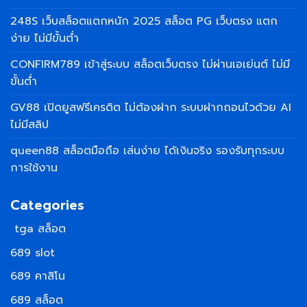
248S เว็บสล็อตแตกหนัก 2025 สล็อต PG เว็บตรง แตก
ง่าย ไม่มีขั้นต่ำ
CONFIRM789 เข้าสู่ระบบ สล็อตเว็บตรง ไม่ผ่านเอเย่นต์ ไม่มี
ขั้นต่ำ
GV88 เปิดยูสฟรีเครดิต ไม่ต้องฝาก ระบบฝากถอนไวด้วย AI
ไม่มีสลิป
queen88 สล็อตมือถือ เล่นง่าย ได้เงินจริง รองรับทุกระบบ
การใช้งาน
Categories
tga สล็อต
689 slot
689 คาสิโน
689 สล็อต