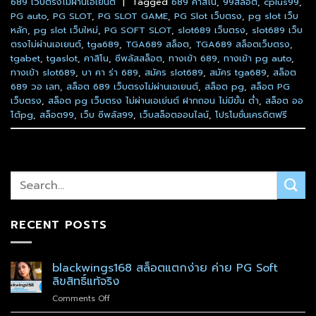
689 เว็บตรงไม่ผ่านเอเยนต์
|
Tagged
689 คาสิโน
,
99สล็อต
,
cplus99
,
PG auto
,
PG SLOT
,
PG SLOT GAME
,
PG Slot เว็บตรง
,
pg slot เว็บ
หลัก
,
pg slot เว็บใหม่
,
PG SOFT SLOT
,
slot689 เว็บตรง
,
slot689 เว็บ
ตรงไม่ผ่านเอเยนต์
,
tga689
,
TGA689 สล็อต
,
TGA689 สล็อตเว็บตรง
,
tgabet
,
tgaslot
,
คาสิโน
,
ซีพลัสสล็อต
,
ทางเข้า 689
,
ทางเข้า pg auto
,
ทางเข้า slot689
,
บา คา ร่า 689
,
สมัคร slot689
,
สมัคร tga689
,
สล็อต
689 วอ เลท
,
สล็อต 689 เว็บตรงไม่ผ่านเอเยนต์
,
สล็อต pg
,
สล็อต PG
เว็บตรง
,
สล็อต pg เว็บตรง ไม่ผ่านเอเย่นต์ ฝากถอน ไม่มีขั้น ต่ำ
,
สล็อต ออ
โต้pg
,
สล็อต99
,
เว็บ ซีพลัส99
,
เว็บสล็อตออนไลน์
,
โปรโมชั่นเครดิตฟรี
RECENT POSTS
blackwings168 สล็อตแตกง่าย ค่าย PG Soft
ลิขสิทธิ์แท้จริง
on
Comments Off
blackwings168