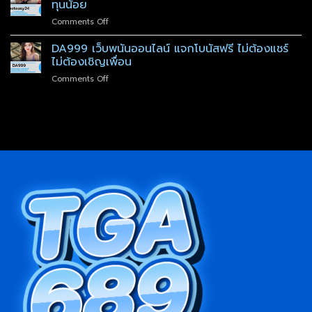
ไม่มี
ทุนน้อย
ทุก
ตรง
ขั้น
เกม
on
Comments Off
เครดิต
ต่ำ
beteasy24
ฟรี
เล่น
ทาง
DA999 เว็บพนันออนไลน์ แจกโบนัสฟรี ไม่ต้องแชร์
2025
ได้
เข้า
บริการ
ไม่ต้องเชิญเพื่อน
ทุก
เว็บ
ครบ
ค่าย
on
Comments Off
สล็อต
วงจร
DA999
เบท
เว็บ
ต่ำ
พนัน
เหมาะ
ออนไลน์
กับ
แจก
คน
โบนัส
ทุน
ฟรี
น้อย
ไม่
ต้อง
แชร์
ไม่
ต้อง
เชิญ
เพื่อน