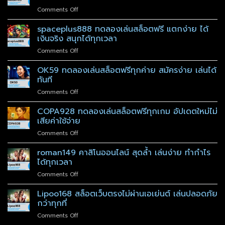
สิงคโปร์
จริง
ด้วย
on
Comments Off
รวม
รองรับ
AI
goatbet123
ทุก
ทุก
ไม่มี
เว็บ
spaceplus888 ทดลองเล่นสล็อตฟรี แตกง่าย ได้
ค่าย
ระบบ
สลิป
ตรง
ดัง
เงินจริง สนุกได้ทุกเวลา
การ
สล็อต
เล่น
ใช้
on
Comments Off
ไม่
ง่าย
งาน
spaceplus888
ผ่าน
จ่าย
ทดลอง
OK59 ทดลองเล่นสล็อตฟรีทุกค่าย สมัครง่าย เล่นได้
เอเย่นต์
จริง
เล่น
น่า
ทันที
ทุก
สล็อต
เชื่อ
เกม
on
Comments Off
ฟรี
ถือ
OK59
แตก
จริง
ทดลอง
COPA928 ทดลองเล่นสล็อตฟรีทุกเกม อัปเดตใหม่ไม่
ง่าย
หรือ?
เล่น
ได้
เสียค่าใช้จ่าย
สล็อต
เงิน
on
Comments Off
ฟรี
จริง
COPA928
ทุก
สนุก
ทดลอง
roman149 คาสิโนออนไลน์ สุดล้ำ เล่นง่าย ทำกำไร
ค่าย
ได้
เล่น
สมัคร
ได้ทุกเวลา
ทุก
สล็อต
ง่าย
เวลา
on
Comments Off
ฟรี
เล่น
roman149
ทุก
ได้
คา
Lipoo168 สล็อตเว็บตรงไม่ผ่านเอเย่นต์ เล่นปลอดภัย
เกม
ทันที
สิ
อัปเดต
กว่าทุกที่
โน
ใหม่
on
Comments Off
ออนไลน์
ไม่
Lipoo168