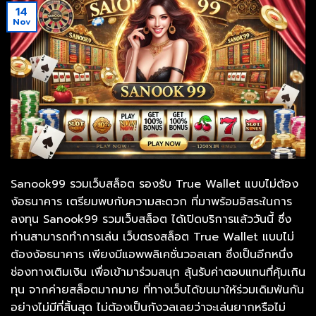
14
Nov
Sanook99 รวมเว็บสล็อต รองรับ True Wallet แบบไม่ต้อง
ง้อธนาคาร เตรียมพบกับความสะดวก ที่มาพร้อมอิสระในการ
ลงทุน Sanook99 รวมเว็บสล็อต ได้เปิดบริการแล้ววันนี้ ซึ่ง
ท่านสามารถทำการเล่น เว็บตรงสล็อต True Wallet แบบไม่
ต้องง้อธนาคาร เพียงมีแอพพลิเคชั่นวอลเลท ซึ่งเป็นอีกหนึ่ง
ช่องทางเติมเงิน เพื่อเข้ามาร่วมสนุก ลุ้นรับค่าตอบแทนที่คุ้มเกิน
ทุน จากค่ายสล็อตมากมาย ที่ทางเว็บได้ขนมาให้ร่วมเดิมพันกัน
อย่างไม่มีที่สิ้นสุด ไม่ต้องเป็นกังวลเลยว่าจะเล่นยากหรือไม่