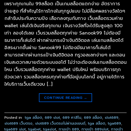
เพราะทุกเกมใน 99สล็อต เป็นเกมสล็อตแตกง่าย อัตราการ
จ่ายสูง ที่สำคัญไร้การโกงในทุกรูปแบบ ไม่มีล็อคผลรางวัลใดๆ
กล้ารับประกันความปัง เลือกลงทุนกับทาง เว็บสล็อตรวมค่าย
wallet เล่นได้เงินจริงทุกเกม เงินรางวัลที่จะได้รับสูงสุด 100
เท่า ลองได้เลย เว็บรวมสล็อตทุกค่าย Sanook99 ไม่ต้องมี
ธนาคารก็เล่นได้ ฝากผ่านกระเป๋าเงินดิจิตอล เล่นเกมสล็อตได้
อิสระมากขึ้นผ่าน Sanook99 ไม่ต้องมีธนาคารก็เล่นได้
สามารถฝากผ่านกระเป๋าเงินดิจิตอล ทรูวอลเลทง่ายๆ และถอน
เงินสะดวกสบายด้วยระบบออโต้ ไม่ว่าจะต้องเล่นเกมสล็อตตอน
ไหน เว็บรวมสล็อตทุกค่าย wallet ปรับใหม่ พร้อมบริการทุก
ช่วงเวลา รวมสล็อตครบทุกค่ายที่มีอยู่บนโลกนี้ อยู่ภายใต้การ
ให้บริการเว็บเดียวจบ […]
CONTINUE READING
→
Posted in
tga สล็อต
,
689 slot
,
689 คาสิโน
,
689 สล็อต
,
slot689
,
slot689 เว็บตรง
,
slot689 เว็บตรงไม่ผ่านเอเยนต์
,
tga สล็อต
,
tga689
,
tga689 slot
,
tgabet
,
tgaslot
,
ทางเข้า 689
,
ทางเข้า 689slot
,
ทางเข้า