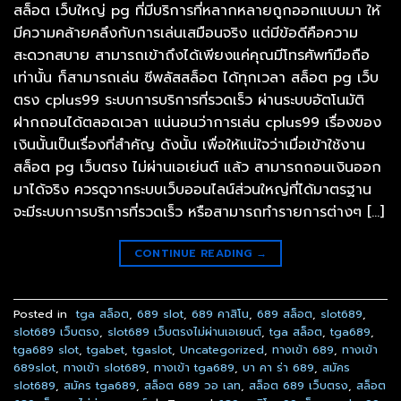
สล็อต เว็บใหญ่ pg ที่มีบริการที่หลากหลายถูกออกแบบมา ให้
มีความคล้ายคลึงกับการเล่นเสมือนจริง แต่มีข้อดีคือความ
สะดวกสบาย สามารถเข้าถึงได้เพียงแค่คุณมีโทรศัพท์มือถือ
เท่านั้น ก็สามารถเล่น ซีพลัสสล็อต ได้ทุกเวลา สล็อต pg เว็บ
ตรง cplus99 ระบบการบริการที่รวดเร็ว ผ่านระบบอัตโนมัติ
ฝากถอนได้ตลอดเวลา แน่นอนว่าการเล่น cplus99 เรื่องของ
เงินนั้นเป็นเรื่องที่สำคัญ ดังนั้น เพื่อให้แน่ใจว่าเมื่อเข้าใช้งาน
สล็อต pg เว็บตรง ไม่ผ่านเอเย่นต์ แล้ว สามารถถอนเงินออก
มาได้จริง ควรดูจากระบบเว็บออนไลน์ส่วนใหญ่ที่ได้มาตรฐาน
จะมีระบบการบริการที่รวดเร็ว หรือสามารถทำรายการต่างๆ […]
CONTINUE READING
→
Posted in
tga สล็อต
,
689 slot
,
689 คาสิโน
,
689 สล็อต
,
slot689
,
slot689 เว็บตรง
,
slot689 เว็บตรงไม่ผ่านเอเยนต์
,
tga สล็อต
,
tga689
,
tga689 slot
,
tgabet
,
tgaslot
,
Uncategorized
,
ทางเข้า 689
,
ทางเข้า
689slot
,
ทางเข้า slot689
,
ทางเข้า tga689
,
บา คา ร่า 689
,
สมัคร
slot689
,
สมัคร tga689
,
สล็อต 689 วอ เลท
,
สล็อต 689 เว็บตรง
,
สล็อต