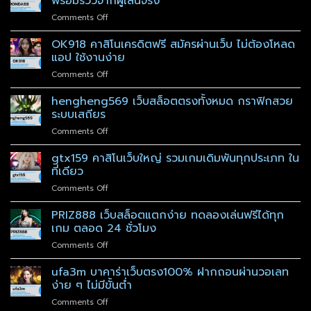
พร้อมรีวิวจากผู้เล่นจริง
ใหญ่
ไม่มี
นี่
on
Comments Off
ที่สุด
ขั้น
RONDA88
ใน
ต่ำ
สล็อต
OK918 คาสิโนเครดิตฟรี สมัครผ่านเว็บ ไม่ต้องโหลด
ไทย
พร้อม
เว็บ
สร้าง
แอป ใช้งานง่าย
โปรโมชัน
แม่
ราย
อัปเดต
on
Comments Off
รวม
ได้
ทุก
OK918
ค่าย
เสริม
วัน
คา
hengheng569 เว็บสล็อตตรงทั้งหมด กราฟิกสวย
สล็อต
ง่ายๆ
สิ
ยอด
ระบบเสถียร
แค่
โน
นิยม
มี
on
Comments Off
เครดิต
พร้อม
อินเทอร์เน็ต
hengheng569
ฟรี
รีวิว
เว็บ
gtx159 คาสิโนเว็บใหญ่ รวมเกมเดิมพันทุกประเภท ใน
สมัคร
จาก
สล็อต
ผ่าน
ที่เดียว
ผู้
ตรง
เว็บ
เล่น
on
Comments Off
ทั้งหมด
ไม่
จริง
gtx159
กราฟิก
ต้อง
คา
PRIZ888 เว็บสล็อตแตกง่าย ทดลองเล่นฟรีได้ทุก
สวย
โหลด
สิ
ระบบ
เกม ตลอด 24 ชั่วโมง
แอป
โน
เสถียร
ใช้
on
Comments Off
เว็บ
งาน
PRIZ888
ใหญ่
ง่าย
เว็บ
ufa3m บาคาร่าเว็บตรง100% ฝากถอนผ่านวอเลท
รวม
สล็อต
เกม
ง่าย ๆ ไม่มีขั้นต่ำ
แตก
เดิม
on
Comments Off
ง่าย
พัน