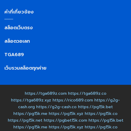
คำที่เกี่ยวข้อง
สล็อตเว็บตรง
สล็อตวอเลท
TGA689
เว็บรวมสล็อตทุกค่าย
https://tga689z.com
https://tga689z.co
https://tga689z.xyz
https://rico689.com
https://g2g-
cash.org
https://g2g-cash.co
https://pg15k.bet
https://pg15k.me
https://pg15k.xyz
https://pg15k.co
https://pg15k.net
https://pgbet15k.com
https://pg15k.bet
https://pg15k.me
https://pg15k.xyz
https://pg15k.co