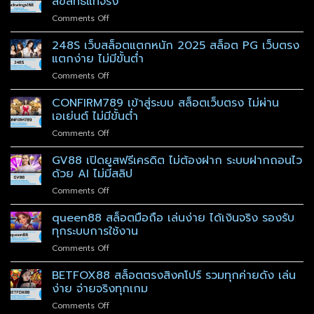
ลิขสิทธิ์แท้จริง
on
Comments Off
blackwings168
สล็อต
248S เว็บสล็อตแตกหนัก 2025 สล็อต PG เว็บตรง
แตก
แตกง่าย ไม่มีขั้นต่ำ
ง่าย
on
Comments Off
ค่าย
248S
PG
เว็บ
CONFIRM789 เข้าสู่ระบบ สล็อตเว็บตรง ไม่ผ่าน
Soft
สล็อต
ลิขสิทธิ์
เอเย่นต์ ไม่มีขั้นต่ำ
แตก
แท้จริง
on
Comments Off
หนัก
CONFIRM789
2025
เข้า
GV88 เปิดยูสฟรีเครดิต ไม่ต้องฝาก ระบบฝากถอนไว
สล็อต
สู่
PG
ด้วย AI ไม่มีสลิป
ระบบ
เว็บ
on
Comments Off
สล็อต
ตรง
GV88
เว็บ
แตก
เปิด
queen88 สล็อตมือถือ เล่นง่าย ได้เงินจริง รองรับ
ตรง
ง่าย
ยู
ไม่
ทุกระบบการใช้งาน
ไม่มี
ส
ผ่าน
ขั้น
on
Comments Off
ฟรี
เอเย่นต์
ต่ำ
queen88
เครดิต
ไม่มี
สล็อต
BETFOX88 สล็อตตรงสิงคโปร์ รวมทุกค่ายดัง เล่น
ไม่
ขั้น
มือ
ต้อง
ง่าย จ่ายจริงทุกเกม
ต่ำ
ถือ
ฝาก
on
Comments Off
เล่น
ระบบ