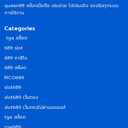
queen88 สล็อตมือถือ เล่นง่าย ได้เงินจริง รองรับทุกระบบ
การใช้งาน
Categories
tga สล็อต
689 slot
689 คาสิโน
689 สล็อต
RICO689
slot689
slot689 เว็บตรง
slot689 เว็บตรงไม่ผ่านเอเยนต์
tga สล็อต
tga689