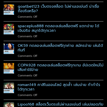
BETFOX88
ง่าย
ฝาก
สล็อต
goatbet123 เว็บตรงสล็อต ไม่ผ่านเอเย่นต์ น่าเชื่อ
ได้
ถอน
ตรง
เงิน
ถือจริงหรือ?
ไว
สิงคโปร์
จริง
ด้วย
on
Comments Off
รวม
รองรับ
AI
goatbet123
ทุก
ทุก
ไม่มี
เว็บ
spaceplus888 ทดลองเล่นสล็อตฟรี แตกง่าย ได้
ค่าย
ระบบ
สลิป
ตรง
ดัง
เงินจริง สนุกได้ทุกเวลา
การ
สล็อต
เล่น
ใช้
on
Comments Off
ไม่
ง่าย
งาน
spaceplus888
ผ่าน
จ่าย
ทดลอง
OK59 ทดลองเล่นสล็อตฟรีทุกค่าย สมัครง่าย เล่นได้
เอเย่นต์
จริง
เล่น
น่า
ทันที
ทุก
สล็อต
เชื่อ
เกม
on
Comments Off
ฟรี
ถือ
OK59
แตก
จริง
ทดลอง
COPA928 ทดลองเล่นสล็อตฟรีทุกเกม อัปเดตใหม่ไม่
ง่าย
หรือ?
เล่น
ได้
เสียค่าใช้จ่าย
สล็อต
เงิน
on
Comments Off
ฟรี
จริง
COPA928
ทุก
สนุก
ทดลอง
roman149 คาสิโนออนไลน์ สุดล้ำ เล่นง่าย ทำกำไร
ค่าย
ได้
เล่น
สมัคร
ได้ทุกเวลา
ทุก
สล็อต
ง่าย
เวลา
on
Comments Off
ฟรี
เล่น
roman149
ทุก
ได้
คา
Lipoo168 สล็อตเว็บตรงไม่ผ่านเอเย่นต์ เล่นปลอดภัย
เกม
ทันที