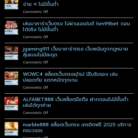
สล็อต
เกม
ง่าย ๆ ไม่มีขั้นต่ำ
แตก
เดิม
on
Comments Off
ง่าย
พัน
ufa3m
ทดลอง
ทุก
บา
เล่นบาคาร่าเว็บตรง ไม่ผ่านเอเย่นต์ lsm99bet ถอน
เล่น
ประเภท
คา
ฟรี
ได้จริง ไม่มีขั้นต่ำ
ใน
ร่า
ได้
ที่
on
Comments Off
เว็บ
ทุก
เดียว
เล่น
ตรง100%
เกม
บา
jgaming911 เว็บบาคาร่าตรง เว็บพนันถูกกฎหมาย
ฝาก
ตลอด
คา
ถอน
ลุ้นแบบไม่มีสะดุด
24
ร่า
ผ่าน
ชั่วโมง
on
Comments Off
เว็บ
วอ
jgaming911
ตรง
เลท
เว็บ
WOWC4 สล็อตเว็บตรงยุโรป มีใบรับรอง เล่น
ไม่
ง่าย
บา
ผ่าน
ปลอดภัย แตกหนักทุกเกม
ๆ
คา
เอเย่นต์
ไม่มี
on
Comments Off
ร่า
lsm99bet
ขั้น
WOWC4
ตรง
ถอน
ต่ำ
สล็อต
ALFABET888 เว็บสล็อตมือถือ ฝากถอนไม่มีขั้นต่ำ
เว็บ
ได้
เว็บ
พนัน
เล่นได้ทุกค่าย
จริง
ตรง
ถูก
ไม่มี
on
Comments Off
ยุโรป
กฎหมาย
ขั้น
ALFABET888
มี
ลุ้น
ต่ำ
เว็บ
marble888 สล็อตเว็บตรง เครดิตฟรี 2025 บริการ
ใบรับ
แบบ
สล็อต
รอง
ครบวงจร
ไม่มี
มือ
เล่น
สะดุด
on