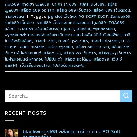
slot689
,
ทางเข้า tga689
,
บา คา ร่า 689
,
สมัคร slot689
,
สมัคร
tga689
,
สล็อต 689 วอ เลท
,
สล็อต 689 เว็บตรง
,
สล็อต 689 เว็บตรงไม่
ผ่านเอเยนต์
|
Tagged
pg slot เว็บใหม่
,
PG SOFT SLOT
,
Sanook99
,
slot689 เว็บตรง
,
slot689 เว็บตรงไม่ผ่านเอเยนต์
,
tga689
,
TGA689
สล็อต
,
TGA689 สล็อตเว็บตรง
,
tgabet
,
tgaslot
,
wynn88rich
,
wynn88rich ทดลองเล่นสล็อต เว็บตรง รวมค่ายอื่น ไว้ให้ได้เล่นเพียบ
,
คาสิ
โน
,
ซีพลัสสล็อต
,
ทางเข้า 689
,
ทางเข้า pg auto
,
ทางเข้า slot689
,
บา คา
ร่า 689
,
สมัคร slot689
,
สมัคร tga689
,
สล็อต 689 วอ เลท
,
สล็อต 689
เว็บตรงไม่ผ่านเอเยนต์
,
สล็อต pg
,
สล็อต PG เว็บตรง
,
สล็อต pg เว็บตรง
ไม่ผ่านเอเย่นต์ ฝากถอน ไม่มีขั้น ต่ำ
,
สล็อต ออโต้pg
,
สล็อต99
,
เว็บ ซี
พลัส99
,
เว็บสล็อตออนไลน์
,
โปรโมชั่นเครดิตฟรี
RECENT POSTS
blackwings168 สล็อตแตกง่าย ค่าย PG Soft