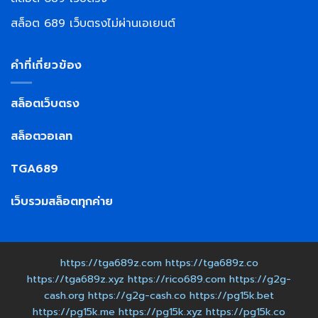
สล็อต 689 เว็บตรงไม่ผ่านเอเยนต์
คำที่เกี่ยวข้อง
สล็อตเว็บตรง
สล็อตวอเลท
TGA689
เว็บรวมสล็อตทุกค่าย
https://tga689z.com
https://tga689z.co
https://tga689z.xyz
https://rico689.com
https://g2g-
cash.org
https://g2g-cash.co
https://pg15k.bet
https://pg15k.me
https://pg15k.xyz
https://pg15k.co