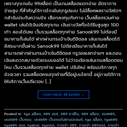
เพราะทุกเกมใน 99สล็อต เป็นเกมสล็อตแตกง่าย อัตราการ
จ่ายสูง ที่สำคัญไร้การโกงในทุกรูปแบบ ไม่มีล็อคผลรางวัลใดๆ
กล้ารับประกันความปัง เลือกลงทุนกับทาง เว็บสล็อตรวมค่าย
wallet เล่นได้เงินจริงทุกเกม เงินรางวัลที่จะได้รับสูงสุด 100
เท่า ลองได้เลย เว็บรวมสล็อตทุกค่าย Sanook99 ไม่ต้องมี
ธนาคารก็เล่นได้ ฝากผ่านกระเป๋าเงินดิจิตอล เล่นเกมสล็อตได้
อิสระมากขึ้นผ่าน Sanook99 ไม่ต้องมีธนาคารก็เล่นได้
สามารถฝากผ่านกระเป๋าเงินดิจิตอล ทรูวอลเลทง่ายๆ และถอน
เงินสะดวกสบายด้วยระบบออโต้ ไม่ว่าจะต้องเล่นเกมสล็อตตอน
ไหน เว็บรวมสล็อตทุกค่าย wallet ปรับใหม่ พร้อมบริการทุก
ช่วงเวลา รวมสล็อตครบทุกค่ายที่มีอยู่บนโลกนี้ อยู่ภายใต้การ
ให้บริการเว็บเดียวจบ […]
CONTINUE READING
→
Posted in
tga สล็อต
,
689 slot
,
689 คาสิโน
,
689 สล็อต
,
slot689
,
slot689 เว็บตรง
,
slot689 เว็บตรงไม่ผ่านเอเยนต์
,
tga สล็อต
,
tga689
,
tga689 slot
,
tgabet
,
tgaslot
,
ทางเข้า 689
,
ทางเข้า 689slot
,
ทางเข้า