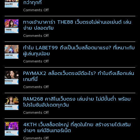
สิ
อัปเดต
กว่าทุกที่
โน
ใหม่
on
Comments Off
ออนไลน์
ไม่
Lipoo168
สุด
เสีย
สล็อต
ทางเข้าบาคาร่า THE88 เว็บตรงไม่ผ่านเอเย่นต์ เล่น
ล้ำ
ค่า
เว็บ
เล่น
ง่าย ปลอดภัย
ใช้
ตรง
ง่าย
จ่าย
on
Comments Off
ไม่
ทำ
ทาง
ผ่าน
กำไร
เข้า
ทำไม LABET99 ถึงเป็นเว็บสล็อตมาแรง? ที่เหมาะกับ
เอเย่นต์
ได้
บา
เล่น
ผู้เล่นทุนน้อย
ทุก
คา
ปลอดภัย
เวลา
on
Comments Off
ร่า
กว่า
ทำไม
THE88
ทุก
LABET99
PAYMAX2 สล็อตเว็บตรงมีดีอะไร? ทำไมถึงเลือกเล่น
เว็บ
ที่
ถึง
ตรง
เกมที่นี่
เป็น
ไม่
on
Comments Off
เว็บ
ผ่าน
PAYMAX2
สล็อต
เอเย่นต์
สล็อต
RAM268 คาสิโนเว็บตรง เล่นง่าย ไม่มีขั้นต่ำ พร้อม
มา
เล่น
เว็บ
แรง?
โปรโมชันอัปเดตทุกวัน
ง่าย
ตรง
ที่
ปลอดภัย
on
Comments Off
มี
เหมาะ
RAM268
ดี
กับ
คา
4KTH เว็บสล็อตใหญ่ ที่สุดในไทย สร้างรายได้เสริม
อะไร?
ผู้
สิ
ทำไม
ง่ายๆ แค่มีอินเทอร์เน็ต
เล่น
โน
ถึง
ทุน
on
Comments Off
เว็บ
เลือก