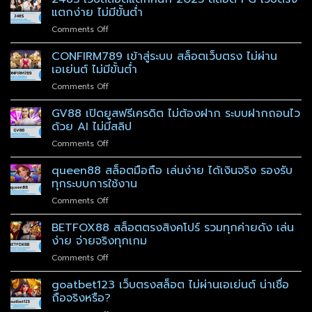
แตก
แตกง่าย ไม่มีขั้นต่ำ
ง่าย
on
Comments Off
ค่าย
248S
PG
เว็บ
CONFIRM789 เข้าสู่ระบบ สล็อตเว็บตรง ไม่ผ่าน
Soft
สล็อต
ลิขสิทธิ์
เอเย่นต์ ไม่มีขั้นต่ำ
แตก
แท้จริง
on
Comments Off
หนัก
CONFIRM789
2025
เข้า
GV88 เปิดยูสฟรีเครดิต ไม่ต้องฝาก ระบบฝากถอนไว
สล็อต
สู่
PG
ด้วย AI ไม่มีสลิป
ระบบ
เว็บ
on
Comments Off
สล็อต
ตรง
GV88
เว็บ
แตก
เปิด
queen88 สล็อตมือถือ เล่นง่าย ได้เงินจริง รองรับ
ตรง
ง่าย
ยู
ไม่
ทุกระบบการใช้งาน
ไม่มี
ส
ผ่าน
ขั้น
on
Comments Off
ฟรี
เอเย่นต์
ต่ำ
queen88
เครดิต
ไม่มี
สล็อต
BETFOX88 สล็อตตรงสิงคโปร์ รวมทุกค่ายดัง เล่น
ไม่
ขั้น
มือ
ต้อง
ง่าย จ่ายจริงทุกเกม
ต่ำ
ถือ
ฝาก
on
Comments Off
เล่น
ระบบ
BETFOX88
ง่าย
ฝาก
สล็อต
goatbet123 เว็บตรงสล็อต ไม่ผ่านเอเย่นต์ น่าเชื่อ
ได้
ถอน
ตรง
เงิน
ถือจริงหรือ?
ไว
สิงคโปร์
จริง
ด้วย