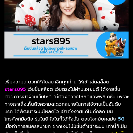
เพิ่มความสะดวกให้กับสมาชิกทุกท่าน ให้เข้าเล่นสล็อต
stars895
เว็บปั่นสล็อต เว็บตรงไม่ผ่านเอเย่นต์ ได้ง่ายขึ้น
ด้วยการเข้าผ่านเว็บไซต์ ไม่ต้องดาวน์โหลดแอพพลิเคชั่น เพราะ
ทางเราเล็งเห็นถึงความสะดวกสบายในการใช้งานเป็นอันดับ
แรก ได้พัฒนาระบบโหลดไว เข้าถึงง่ายแค่ไม่กี่คลิก บน
โทรศัพท์มือถือ รุ่นใดยี่ห้อใดก็ได้ทั้งนั้น ตอบโจทย์ยุคสมัย
5G
เมื่อทำการสมัครสมาชิก ฝากเงินไม่มีขั้นต่ำเข้าระบบ เท่านี้ก็เป็น