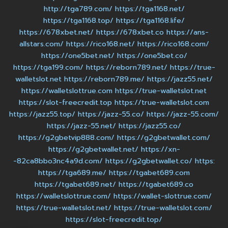
http://tga789.com/
https://tga1168.net/
https://tga1168.top/
https://tga1168.life/
https://678xbet.net/
https://678xbet.co
https://ans-
allstars.com/
https://rico168.net/
https://rico168.com/
https://one5bet.net/
https://one5bet.co/
https://tga199.com/
https://reborn789.net/
https://true-
walletslot.net
https://reborn789.me/
https://jazz55.net/
https://walletslottrue.com
https://true-walletslot.net
https://slot-freecredit.top
https://true-walletslot.com
https://jazz55.top/
https://jazz-55.co/
https://jazz-55.com/
https://jazz-55.net/
https://jazz55.co/
https://g2gbetvip888.com/
https://g2gbetwallet.com/
https://g2gbetwallet.net/
https://xn-
-82ca8bbo3nc4a9d.com/
https://g2gbetwallet.co/
https:
https://tga689.me/
https://tgabet689.com
https://tgabet689.net/
https://tgabet689.co
https://walletslottrue.com/
https://wallet-slottrue.com/
https://true-walletslot.net/
https://true-walletslot.com/
https://slot-freecredit.top/