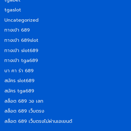
tgaslot
Uncategorized
ทางเข้า 689
ทางเข้า 689slot
ทางเข้า slot689
ทางเข้า tga689
บา คา ร่า 689
สมัคร slot689
สมัคร tga689
สล็อต 689 วอ เลท
สล็อต 689 เว็บตรง
สล็อต 689 เว็บตรงไม่ผ่านเอเยนต์