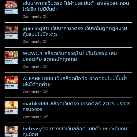
บา
เล่นบาคาร่าเว็บตรง ไม่ผ่านเอเย่นต์ lsm99bet ถอน
เล่น
ประเภท
คา
ฟรี
ได้จริง ไม่มีขั้นต่ำ
ใน
ร่า
ได้
ที่
on
Comments Off
เว็บ
ทุก
เดียว
เล่น
ตรง100%
เกม
บา
jgaming911 เว็บบาคาร่าตรง เว็บพนันถูกกฎหมาย
ฝาก
ตลอด
คา
ถอน
ลุ้นแบบไม่มีสะดุด
24
ร่า
ผ่าน
ชั่วโมง
on
Comments Off
เว็บ
วอ
jgaming911
ตรง
เลท
เว็บ
WOWC4 สล็อตเว็บตรงยุโรป มีใบรับรอง เล่น
ไม่
ง่าย
บา
ผ่าน
ปลอดภัย แตกหนักทุกเกม
ๆ
คา
เอเย่นต์
ไม่มี
on
Comments Off
ร่า
lsm99bet
ขั้น
WOWC4
ตรง
ถอน
ต่ำ
สล็อต
ALFABET888 เว็บสล็อตมือถือ ฝากถอนไม่มีขั้นต่ำ
เว็บ
ได้
เว็บ
พนัน
เล่นได้ทุกค่าย
จริง
ตรง
ถูก
ไม่มี
on
Comments Off
ยุโรป
กฎหมาย
ขั้น
ALFABET888
มี
ลุ้น
ต่ำ
เว็บ
marble888 สล็อตเว็บตรง เครดิตฟรี 2025 บริการ
ใบรับ
แบบ
สล็อต
รอง
ครบวงจร
ไม่มี
มือ
เล่น
สะดุด
on
Comments Off
ถือ
ปลอดภัย
marble888
ฝาก
แตก
สล็อต
beteasy24 ทางเข้าเว็บสล็อต เบทต่ำ เหมาะกับคน
ถอน
หนัก
เว็บ
ไม่มี
ทุนน้อย
ทุก