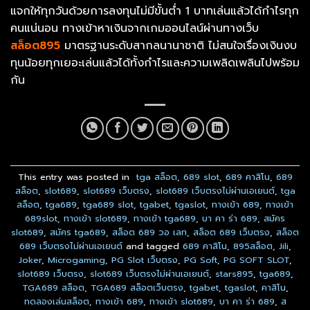
แจกให้ทุกวันด้วยการลงทุนไม่มีขั้นต่ำ 1 บาทเล่นแล้วได้กำไรทุก
คนแน่นอน ทางเข้าหาเงินจากเกมออนไลน์ผ่านทางเว็บ
สล็อต895
มาตรฐานระดับสากลนานาชาติ ไม่สนใจเรื่องเงินงบ
ทุนน้อยทุกเยอะเล่นแล้วได้ทั้งกำไรและความเพลิดเพลินไปพร้อม
กัน
This entry was posted in
tga สล็อต
,
689 slot
,
689 คาสิโน
,
689
สล็อต
,
slot689
,
slot689 เว็บตรง
,
slot689 เว็บตรงไม่ผ่านเอเยนต์
,
tga
สล็อต
,
tga689
,
tga689 slot
,
tgabet
,
tgaslot
,
ทางเข้า 689
,
ทางเข้า
689slot
,
ทางเข้า slot689
,
ทางเข้า tga689
,
บา คา ร่า 689
,
สมัคร
slot689
,
สมัคร tga689
,
สล็อต 689 วอ เลท
,
สล็อต 689 เว็บตรง
,
สล็อต
689 เว็บตรงไม่ผ่านเอเยนต์
and tagged
689 คาสิโน
,
895สล็อต
,
Jili
,
Joker
,
Microgaming
,
PG Slot เว็บตรง
,
PG Soft
,
PG SOFT SLOT
,
slot689 เว็บตรง
,
slot689 เว็บตรงไม่ผ่านเอเยนต์
,
stars895
,
tga689
,
TGA689 สล็อต
,
TGA689 สล็อตเว็บตรง
,
tgabet
,
tgaslot
,
คาสิโน
,
ทดลองเล่นสล็อต
,
ทางเข้า 689
,
ทางเข้า slot689
,
บา คา ร่า 689
,
ส