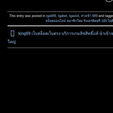
This entry was posted in
tga689
,
tgabet
,
tgaslot
,
ทางเข้า 689
and tagg
สล็อตออนไลน์ สมาชิกใหม่ รับเครดิตฟรี 100 ไม่
king89 เว็บสล็อตเว็บตรง บริการเกมลิขสิทธิ์แท้ นำเข้า
ใหญ่