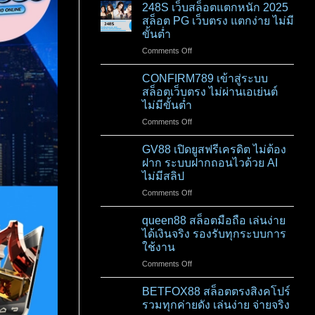
สล็อต
248S เว็บสล็อตแตกหนัก 2025
แตก
สล็อต PG เว็บตรง แตกง่าย ไม่มี
ง่าย
ขั้นต่ำ
ค่าย
on
Comments Off
PG
248S
Soft
เว็บ
ลิขสิทธิ์
CONFIRM789 เข้าสู่ระบบ
สล็อต
แท้จริง
สล็อตเว็บตรง ไม่ผ่านเอเย่นต์
แตก
ไม่มีขั้นต่ำ
หนัก
on
Comments Off
2025
CONFIRM789
สล็อต
เข้า
PG
GV88 เปิดยูสฟรีเครดิต ไม่ต้อง
สู่
เว็บ
ฝาก ระบบฝากถอนไวด้วย AI
ระบบ
ตรง
ไม่มีสลิป
สล็อต
แตก
on
Comments Off
เว็บ
ง่าย
GV88
ตรง
ไม่มี
เปิด
ไม่
ขั้น
queen88 สล็อตมือถือ เล่นง่าย
ยู
ผ่าน
ต่ำ
ได้เงินจริง รองรับทุกระบบการ
ส
เอเย่นต์
ใช้งาน
ฟรี
ไม่มี
on
Comments Off
เครดิต
ขั้น
queen88
ไม่
ต่ำ
สล็อต
ต้อง
BETFOX88 สล็อตตรงสิงคโปร์
มือ
ฝาก
รวมทุกค่ายดัง เล่นง่าย จ่ายจริง
ถือ
ระบบ