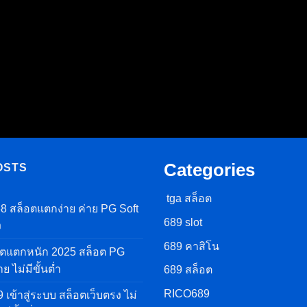
Categories
OSTS
tga สล็อต
8 สล็อตแตกง่าย ค่าย PG Soft
689 slot
ง
689 คาสิโน
อตแตกหนัก 2025 สล็อต PG
ย ไม่มีขั้นต่ำ
689 สล็อต
RICO689
ข้าสู่ระบบ สล็อตเว็บตรง ไม่