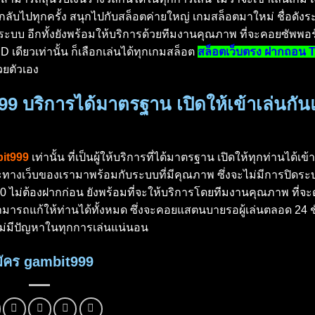
กลับไปทุกครั้ง สนุกไปกับสล็อตค่ายใหญ่ เกมสล็อตมาใหม่ ชื่อดังระ
ระบบ อีกทั้งยังพร้อมให้บริการด้วยทีมงานคุณภาพ ที่จะคอยซัพพอร์ต
 เดียวเท่านั้น ก็เลือกเล่นได้ทุกเกมสล็อต
สล็อตเว็บตรง ฝากถอน T
ยตัวเอง
9 บริการได้มาตรฐาน เปิดให้เข้าเล่นกันแ
it999
เท่านั้น ที่เป็นผู้ให้บริการที่ได้มาตรฐาน เปิดให้ทุกท่านได้เข้
าะทางเว็บของเรามาพร้อมกับระบบที่มีคุณภาพ ซึ่งจะไม่มีการปิดระ
0 ไม่ต้องฝากก่อน ยังพร้อมที่จะให้บริการโดยทีมงานคุณภาพ ที่จะดู
มารถแก้ให้ท่านได้ทั้งหมด ซึ่งจะคอยแสตนบายรอผู้เล่นตลอด 24 ช
ไม่มีปัญหาในทุกการเล่นแน่นอน
ัคร gambit999