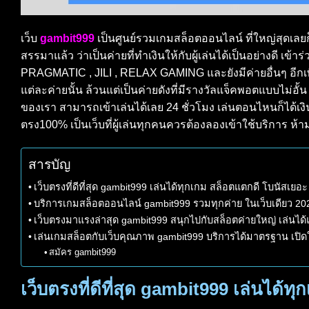
เว็บ
gambit999
เป็นศูนย์รวมเกมสล็อตออนไลน์ ที่ใหญ่สุดเลยก
สรรมาแล้ว ว่าเป็นค่ายที่ทำเงินให้กับผู้เล่นได้เป็นอย่างดี เข้า
PRAGMATIC , JILI , RELAX GAMING และยังมีค่ายอื่นๆ อีกเพียบ
แต่ละค่ายนั้น ล้วนแต่เป็นค่ายดังที่มีรางวัลแจ็คพอตแบบไม่อั
ของเรา สามารถเข้าเล่นได้เลย 24 ชั่วโมง เล่นตอนไหนก็ได้เง
ตรง100% เป็นเว็บที่ผู้เล่นทุกคนควรต้องลองเข้าใช้บริการ 
สารบัญ
เว็บตรงที่ดีที่สุด gambit999 เล่นได้ทุกเกม สล็อตแตกดี โบนัสเยอะ
บริการเกมสล็อตออนไลน์ gambit999 รวมทุกค่าย ในเว็บเดียว 20
เว็บตรงมาแรงล่าสุด gambit999 สนุกไปกับสล็อตค่ายใหญ่ เล่นได
เล่นเกมสล็อตกับเว็บคุณภาพ gambit999 บริการได้มาตรฐาน เปิดให้
สมัคร gambit999
เว็บตรงที่ดีที่สุด gambit999 เล่นได้