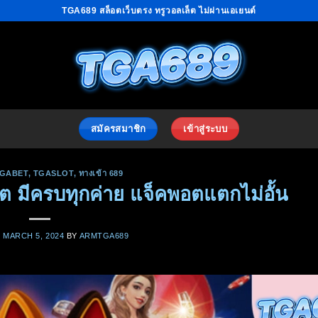
TGA689 สล็อตเว็บตรง ทรูวอลเล็ต ไม่ผ่านเอเยนต์
สมัครสมาชิก
เข้าสู่ระบบ
GABET
,
TGASLOT
,
ทางเข้า 689
 มีครบทุกค่าย แจ็คพอตแตกไม่อั้น
N
MARCH 5, 2024
BY
ARMTGA689