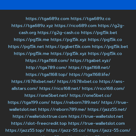
https://tga689z.com
https://tga689z.co
https://tga689z.xyz
https://rico689.com
https://g2g-
cash.org
https://g2g-cash.co
https://pg15k.bet
https://pg15k.me
https://pg15k.xyz
https://pg15k.co
https://pg15k.net
https://pgbet15k.com
https://pg15k.bet
https://pg15k.me
https://pg15k.xyz
https://pg15k.co
https://tga1168.com/
https://tgabet.xyz/
http://tga789.com/
https://tga1168.net/
https://tga1168.top/
https://tga1168.life/
https://678xbet.net/
https://678xbet.co
https://ans-
allstars.com/
https://rico168.net/
https://rico168.com/
https://one5bet.net/
https://one5bet.co/
https://tga199.com/
https://reborn789.net/
https://true-
walletslot.net
https://reborn789.me/
https://jazz55.net/
https://walletslottrue.com
https://true-walletslot.net
https://slot-freecredit.top
https://true-walletslot.com
https://jazz55.top/
https://jazz-55.co/
https://jazz-55.com/