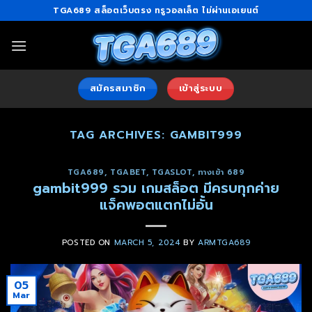
Skip
TGA689 สล็อตเว็บตรง ทรูวอลเล็ต ไม่ผ่านเอเยนต์
to
content
สมัครสมาชิก
เข้าสู่ระบบ
TAG ARCHIVES:
GAMBIT999
TGA689
,
TGABET
,
TGASLOT
,
ทางเข้า 689
gambit999 รวม เกมสล็อต มีครบทุกค่าย
แจ็คพอตแตกไม่อั้น
POSTED ON
MARCH 5, 2024
BY
ARMTGA689
05
Mar