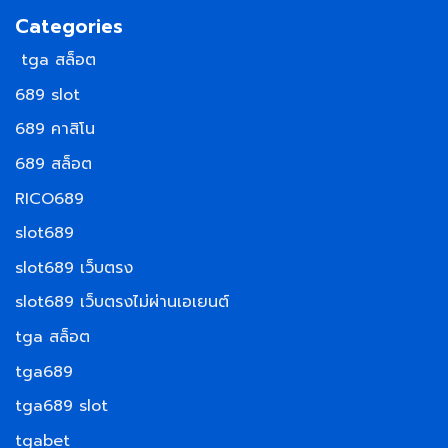
Categories
tga สล็อต
689 slot
689 คาสิโน
689 สล็อต
RICO689
slot689
slot689 เว็บตรง
slot689 เว็บตรงไม่ผ่านเอเยนต์
tga สล็อต
tga689
tga689 slot
tgabet