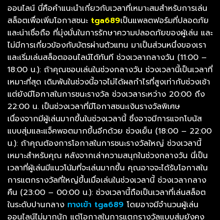
ออนไลน์ นี่คือคำแนะนำเกี่ยวกับเวลาที่เหมาะสมสำหรับการเล่น
สล็อตเพื่อเพิ่มโอกาสชนะ
tga689
เป็นแพลตฟอร์มที่ปลอดภัย
และน่าเชื่อถือ ที่มุ่งมั่นในการรักษาความปลอดภัยของผู้เล่น และ
ไม่มีการเกี่ยวข้องกับบัตรผ่านตัวแทน มาเป็นส่วนหนึ่งของเรา
และเริ่มเล่นสล็อตออนไลน์ได้ทันที ช่วงเวลากลางวัน (11:00 –
18:00 น.): ถ้าคุณชอบเล่นในช่วงกลางวัน ช่วงเวลานี้เป็นเวลาที่
เหมาะที่สุด เดิมพันในช่วงนี้อาจไม่ได้ผลกำไรที่สูงเท่ากับช่วงเช้า
แต่ยังมีโอกาสในการชนะรางวัล ช่วงเวลาระหว่าง 20:00 ถึง
22:00 น. เป็นช่วงเวลาที่มีโอกาสชนะเงินรางวัลพิเศษ
เนื่องจากมีผู้เล่นมากขึ้นในช่วงเวลานี้ ซึ่งอาจมีการแจกโบนัส
แบบสุ่มและแจ็คพอตมากขึ้นอีกด้วย ช่วงเย็น (18:00 – 22:00
น.): ถ้าคุณต้องการโอกาสในการชนะรางวัลใหญ่ ช่วงเวลานี้
เหมาะสำหรับคุณ หลังจากเล่าความสนุกในช่วงกลางวัน นี่เป็น
เวลาที่ผู้เล่นมีแนวโน้มที่จะเล่นมากขึ้น คุณอาจจะได้รับโอกาสใน
การแตกรางวัลที่ใหญ่ขึ้นเมื่อเล่นในช่วงเวลานี้ ช่วงเวลากลาง
คืน (23:00 – 00:00 น.): ช่วงเวลานี้ถือเป็นเวลาที่เล่นสล็อต
ในระดับปานกลาง
ทางเข้า tga689
โดยอาจมีจำนวนผู้เล่น
ออนไลน์ไม่มากนัก แต่โอกาสในการแตกรางวัลแบบสุ่มยังคง