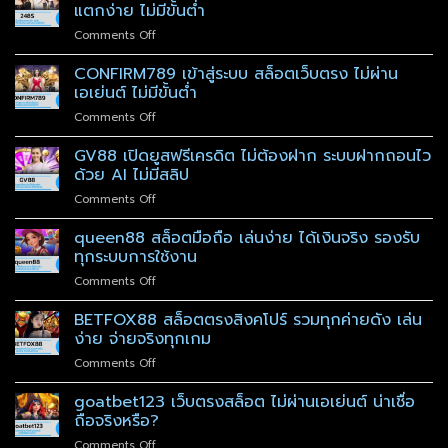
แตก
แตกง่าย ไม่มีขั้นต่ำ
ง่าย
on
Comments Off
ค่าย
248S
PG
เว็บ
CONFIRM789 เข้าสู่ระบบ สล็อตเว็บตรง ไม่ผ่าน
Soft
สล็อต
ลิขสิทธิ์
เอเย่นต์ ไม่มีขั้นต่ำ
แตก
แท้จริง
on
Comments Off
หนัก
CONFIRM789
2025
เข้า
GV88 เปิดยูสฟรีเครดิต ไม่ต้องฝาก ระบบฝากถอนไว
สล็อต
สู่
PG
ด้วย AI ไม่มีสลิป
ระบบ
เว็บ
on
Comments Off
สล็อต
ตรง
GV88
เว็บ
แตก
เปิด
queen88 สล็อตมือถือ เล่นง่าย ได้เงินจริง รองรับ
ตรง
ง่าย
ยู
ไม่
ทุกระบบการใช้งาน
ไม่มี
ส
ผ่าน
ขั้น
on
Comments Off
ฟรี
เอเย่นต์
ต่ำ
queen88
เครดิต
ไม่มี
สล็อต
BETFOX88 สล็อตตรงสิงคโปร์ รวมทุกค่ายดัง เล่น
ไม่
ขั้น
มือ
ต้อง
ง่าย จ่ายจริงทุกเกม
ต่ำ
ถือ
ฝาก
on
Comments Off
เล่น
ระบบ
BETFOX88
ง่าย
ฝาก
สล็อต
goatbet123 เว็บตรงสล็อต ไม่ผ่านเอเย่นต์ น่าเชื่อ
ได้
ถอน
ตรง
เงิน
ถือจริงหรือ?
ไว
สิงคโปร์
จริง
ด้วย
on
Comments Off
รวม