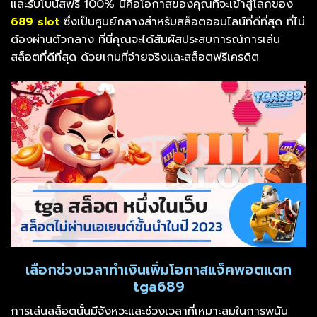
และรับโบนัสฟรี 100% นี่คือโอกาสของคุณที่จะเข้าสู่โลกของ
689 slot
ซึ่งเป็นศูนย์กลางสำหรับสล็อตออนไลน์ที่ดีที่สุด ที่ไม่
ต้องผ่านตัวกลาง ที่นี่คุณจะได้สัมผัสประสบการณ์การเล่น
สล็อตที่ดีที่สุด ด้วยเกมที่จ่ายจริงและสล็อตฟรีเครดิต
เลือกช่วงเวลาทำเงินเพิ่มโอกาสแจ็คพอตแตก
tga689
การเล่นสล็อตนั้นมีจังหวะและช่วงเวลาที่เหมาะสมในการพนัน