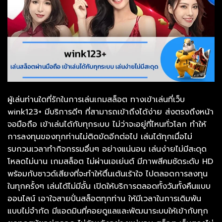
ผู้เล่นท่านใดที่รักในการเล่นเกมสล็อต ทางเข้าเล่นที่เว็บ
wink123+ มีบริการดีๆ ที่สามารถเข้าถึงได้ง่าย ส่งตรงถึงหน้า
จอมือถือ เข้าเล่นได้กับทุกระบบ ไม่ว่าจะอยู่ที่ไหนทั่วโลก ทำให้
การลงทุนของทุกท่านไม่ติดขัดอีกต่อไป เล่นได้ทุกเมื่อไม่
รบกวนเวลาทำกิจกรรมอื่นๆ อย่างแน่นอน เล่นง่ายไม่มีสะดุด
โหลดไม่นาน เกมสล็อต ไม่ผ่านเอเย่นต์ มีภาพสีคมชัดระดับ HD
พร้อมกับซาวด์เสียงที่จะทำให้ตื่นเต้นเร้าใจ ไปตลอดการลงทุน
ในทุกครั้งๆ เล่นได้ไม่มีอั้น เปิดให้บริการตลอดทั้งวันทั้งคืนแบบ
ออนไลน์ เอาใจสายปั่นสล็อตทุกท่าน ให้มีเวลาในการเดิมพัน
แบบไม่จำกัด มีแอดมินที่คอยดูแลและพัฒนาระบบให้เข้ากับทุก