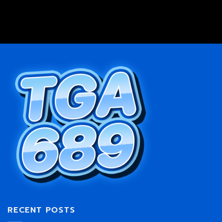
DA999
เบท
เว็บ
ต่ำ
พนัน
เหมาะ
ออนไลน์
กับ
แจก
คน
โบนัส
ทุน
ฟรี
น้อย
ไม่
ต้อง
แชร์
ไม่
ต้อง
เชิญ
เพื่อน
RECENT POSTS