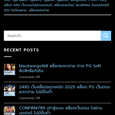
สล็อต 689 เว็บตรงไม่ผ่านเอเยนต์
,
สล็อตออนไลน์ สมาชิกใหม่ รับเครดิตฟรี
100 ไม่ต้องฝาก
,
สล็อตแตกง่าย
RECENT POSTS
blackwings168 สล็อตแตกง่าย ค่าย PG Soft
ลิขสิทธิ์แท้จริง
on
Comments Off
blackwings168
สล็อต
248S เว็บสล็อตแตกหนัก 2025 สล็อต PG เว็บตรง
แตก
แตกง่าย ไม่มีขั้นต่ำ
ง่าย
on
Comments Off
ค่าย
248S
PG
เว็บ
CONFIRM789 เข้าสู่ระบบ สล็อตเว็บตรง ไม่ผ่าน
Soft
สล็อต
ลิขสิทธิ์
เอเย่นต์ ไม่มีขั้นต่ำ