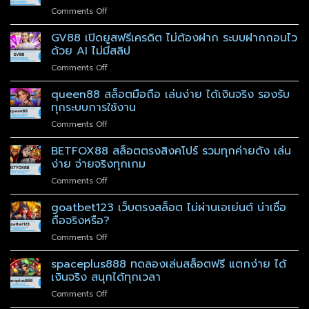
แตก
แท้จริง
on
Comments Off
หนัก
CONFIRM789
2025
เข้า
GV88 เปิดยูสฟรีเครดิต ไม่ต้องฝาก ระบบฝากถอนไว
สล็อต
สู่
PG
ด้วย AI ไม่มีสลิป
ระบบ
เว็บ
on
Comments Off
สล็อต
ตรง
GV88
เว็บ
แตก
เปิด
queen88 สล็อตมือถือ เล่นง่าย ได้เงินจริง รองรับ
ตรง
ง่าย
ยู
ไม่
ทุกระบบการใช้งาน
ไม่มี
ส
ผ่าน
ขั้น
on
Comments Off
ฟรี
เอเย่นต์
ต่ำ
queen88
เครดิต
ไม่มี
สล็อต
BETFOX88 สล็อตตรงสิงคโปร์ รวมทุกค่ายดัง เล่น
ไม่
ขั้น
มือ
ต้อง
ง่าย จ่ายจริงทุกเกม
ต่ำ
ถือ
ฝาก
on
Comments Off
เล่น
ระบบ
BETFOX88
ง่าย
ฝาก
สล็อต
goatbet123 เว็บตรงสล็อต ไม่ผ่านเอเย่นต์ น่าเชื่อ
ได้
ถอน
ตรง
เงิน
ถือจริงหรือ?
ไว
สิงคโปร์
จริง
ด้วย
on
Comments Off
รวม
รองรับ
AI
goatbet123
ทุก
ทุก
ไม่มี
เว็บ
spaceplus888 ทดลองเล่นสล็อตฟรี แตกง่าย ได้
ค่าย
ระบบ
สลิป
ตรง
ดัง
เงินจริง สนุกได้ทุกเวลา
การ
สล็อต
เล่น
ใช้
on
Comments Off
ไม่
ง่าย
งาน
spaceplus888
ผ่าน