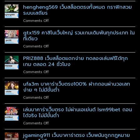
OK918
ค่าย
เสริม
วัน
คา
hengheng569 เว็บสล็อตตรงทั้งหมด กราฟิกสวย
สล็อต
ง่ายๆ
สิ
ยอด
ระบบเสถียร
แค่
โน
นิยม
มี
on
Comments Off
เครดิต
พร้อม
อินเทอร์เน็ต
hengheng569
ฟรี
รีวิว
เว็บ
gtx159 คาสิโนเว็บใหญ่ รวมเกมเดิมพันทุกประเภท ใน
สมัคร
จาก
สล็อต
ผ่าน
ที่เดียว
ผู้
ตรง
เว็บ
เล่น
on
Comments Off
ทั้งหมด
ไม่
จริง
gtx159
กราฟิก
ต้อง
คา
PRIZ888 เว็บสล็อตแตกง่าย ทดลองเล่นฟรีได้ทุก
สวย
โหลด
สิ
ระบบ
เกม ตลอด 24 ชั่วโมง
แอป
โน
เสถียร
ใช้
on
Comments Off
เว็บ
งาน
PRIZ888
ใหญ่
ง่าย
เว็บ
ufa3m บาคาร่าเว็บตรง100% ฝากถอนผ่านวอเลท
รวม
สล็อต
เกม
ง่าย ๆ ไม่มีขั้นต่ำ
แตก
เดิม
on
Comments Off
ง่าย
พัน
ufa3m
ทดลอง
ทุก
บา
เล่นบาคาร่าเว็บตรง ไม่ผ่านเอเย่นต์ lsm99bet ถอน
เล่น
ประเภท
คา
ฟรี
ได้จริง ไม่มีขั้นต่ำ
ใน
ร่า
ได้
ที่
on
Comments Off
เว็บ
ทุก
เดียว
เล่น
ตรง100%
เกม
บา
jgaming911 เว็บบาคาร่าตรง เว็บพนันถูกกฎหมาย
ฝาก
ตลอด
คา
ถอน