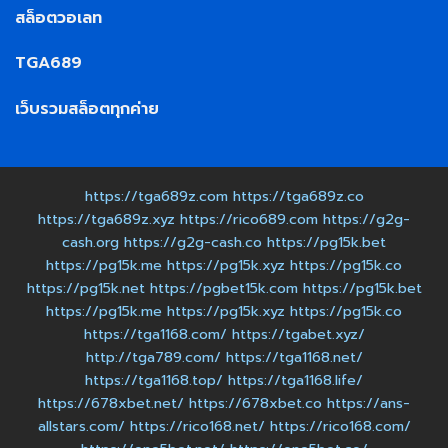
สล็อตวอเลท
TGA689
เว็บรวมสล็อตทุกค่าย
https://tga689z.com
https://tga689z.co
https://tga689z.xyz
https://rico689.com
https://g2g-
cash.org
https://g2g-cash.co
https://pg15k.bet
https://pg15k.me
https://pg15k.xyz
https://pg15k.co
https://pg15k.net
https://pgbet15k.com
https://pg15k.bet
https://pg15k.me
https://pg15k.xyz
https://pg15k.co
https://tga1168.com/
https://tgabet.xyz/
http://tga789.com/
https://tga1168.net/
https://tga1168.top/
https://tga1168.life/
https://678xbet.net/
https://678xbet.co
https://ans-
allstars.com/
https://rico168.net/
https://rico168.com/