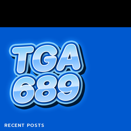
DA999
เบท
เว็บ
ต่ำ
พนัน
เหมาะ
ออนไลน์
กับ
แจก
คน
โบนัส
ทุน
ฟรี
น้อย
ไม่
ต้อง
แชร์
ไม่
ต้อง
เชิญ
เพื่อน
RECENT POSTS