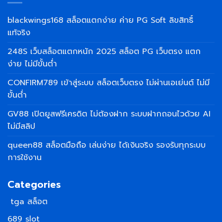
blackwings168 สล็อตแตกง่าย ค่าย PG Soft ลิขสิทธิ์
แท้จริง
248S เว็บสล็อตแตกหนัก 2025 สล็อต PG เว็บตรง แตก
ง่าย ไม่มีขั้นต่ำ
CONFIRM789 เข้าสู่ระบบ สล็อตเว็บตรง ไม่ผ่านเอเย่นต์ ไม่มี
ขั้นต่ำ
GV88 เปิดยูสฟรีเครดิต ไม่ต้องฝาก ระบบฝากถอนไวด้วย AI
ไม่มีสลิป
queen88 สล็อตมือถือ เล่นง่าย ได้เงินจริง รองรับทุกระบบ
การใช้งาน
Categories
tga สล็อต
689 slot