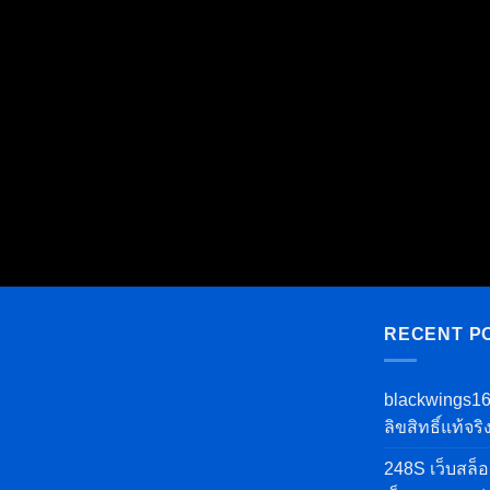
RECENT P
blackwings16
ลิขสิทธิ์แท้จริ
248S เว็บสล็