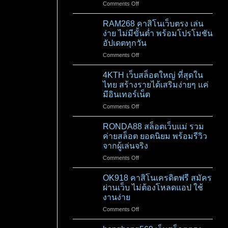
on
Comments Off
เว็บ
เอเย่นต์
PAYMAX2
สล็อต
เล่น
สล็อต
มา
RAM268 คาสิโนเว็บตรง เล่น
ง่าย
เว็บ
แรง?
ปลอดภัย
ง่าย ไม่มีขั้นต่ำ พร้อมโปรโมชัน
ตรง
ที่
อัปเดตทุกวัน
มี
เหมาะ
on
Comments Off
ดี
กับ
RAM268
อะไร?
ผู้
คา
ทำไม
4KTH เว็บสล็อตใหญ่ ที่สุดใน
เล่น
สิ
ถึง
ทุน
ไทย สร้างรายได้เสริมง่ายๆ แค่
โน
เลือก
น้อย
มีอินเทอร์เน็ต
เว็บ
เล่น
on
Comments Off
ตรง
เกม
4KTH
เล่น
ที่
เว็บ
ง่าย
นี่
RONDA88 สล็อตเว็บแม่ รวม
สล็อต
ไม่มี
ค่ายสล็อต ยอดนิยม พร้อมรีวิว
ใหญ่
ขั้น
จากผู้เล่นจริง
ที่สุด
ต่ำ
on
Comments Off
ใน
พร้อม
RONDA88
ไทย
โปรโมชัน
สล็อต
สร้าง
อัปเดต
OK918 คาสิโนเครดิตฟรี สมัคร
เว็บ
ราย
ทุก
ผ่านเว็บ ไม่ต้องโหลดแอป ใช้
แม่
ได้
วัน
งานง่าย
รวม
เสริม
on
Comments Off
ค่าย
ง่ายๆ
OK918
สล็อต
แค่
คา
ยอด
มี