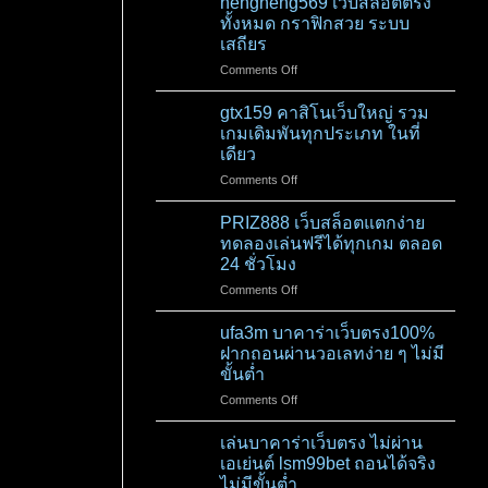
hengheng569 เว็บสล็อตตรง
สิ
นิยม
อินเทอร์เน็ต
ทั้งหมด กราฟิกสวย ระบบ
โน
พร้อม
เสถียร
เครดิต
รีวิว
on
Comments Off
ฟรี
จาก
hengheng569
สมัคร
ผู้
เว็บ
ผ่าน
เล่น
gtx159 คาสิโนเว็บใหญ่ รวม
สล็อต
เว็บ
จริง
เกมเดิมพันทุกประเภท ในที่
ตรง
ไม่
เดียว
ทั้งหมด
ต้อง
on
Comments Off
กราฟิก
โหลด
gtx159
สวย
แอป
คา
ระบบ
ใช้
PRIZ888 เว็บสล็อตแตกง่าย
สิ
เสถียร
งาน
ทดลองเล่นฟรีได้ทุกเกม ตลอด
โน
ง่าย
24 ชั่วโมง
เว็บ
on
Comments Off
ใหญ่
PRIZ888
รวม
เว็บ
เกม
ufa3m บาคาร่าเว็บตรง100%
สล็อต
เดิม
ฝากถอนผ่านวอเลทง่าย ๆ ไม่มี
แตก
พัน
ขั้นต่ำ
ง่าย
ทุก
on
Comments Off
ทดลอง
ประเภท
ufa3m
เล่น
ใน
บา
ฟรี
ที่
เล่นบาคาร่าเว็บตรง ไม่ผ่าน
คา
ได้
เดียว
เอเย่นต์ lsm99bet ถอนได้จริง
ร่า
ทุก
ไม่มีขั้นต่ำ