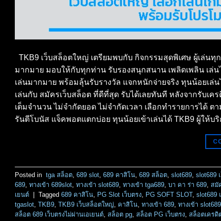
TKB9 เว็บสล็อตใหญ่ เตรียมพบกับ กิจกรรมสุดพิเศษ ผู้เล่นทุก
มากมาย มอบให้กับทุกท่าน รับรองสนุกสนาน เพลิดเพลิน เล่นไ
เล่นมากมาย พร้อมลุ้นรับรางวัล แจกหนักจ่ายจริง ทุนน้อยเล่นได
เล่นกับ สมัครเว็บสล็อต ที่ดีที่สุด รับได้เลยทันที หลังจากรั
เต็มจำนวน ไม่จำกัดยอด ไม่จำกัดเวลา เลือกทำรายการได้ ตา
รันตีโบนัส แจ็คพอตแตกบ่อย ทุนน้อยเข้าเล่นได้ TKB9 ผู้ให้บ
C
Posted in
tga สล็อต
,
689 slot
,
689 คาสิโน
,
689 สล็อต
,
slot689
,
slot689 
689
,
ทางเข้า 689slot
,
ทางเข้า slot689
,
ทางเข้า tga689
,
บา คา ร่า 689
,
สมั
เยนต์
|
Tagged
689 คาสิโน
,
PG Slot เว็บตรง
,
PG SOFT SLOT
,
slot689 
tgaslot
,
TKB9
,
TKB9 เว็บสล็อตใหญ่
,
คาสิโน
,
ทางเข้า 689
,
ทางเข้า slot689
สล็อต 689 เว็บตรงไม่ผ่านเอเยนต์
,
สล็อต pg
,
สล็อต PG เว็บตรง
,
สล็อตเครดิ