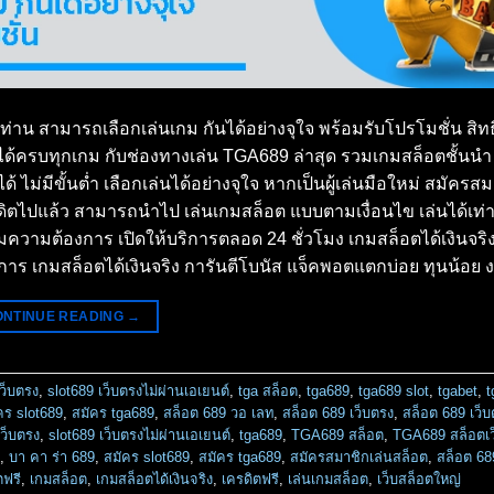
ท่าน สามารถเลือกเล่นเกม กันได้อย่างจุใจ พร้อมรับโปรโมชั่น สิทธ
ด้ครบทุกเกม กับช่องทางเล่น TGA689 ล่าสุด รวมเกมสล็อตชั้นนำ ม
้ ไม่มีขั้นต่ำ เลือกเล่นได้อย่างจุใจ หากเป็นผู้เล่นมือใหม่ สมัคร
บเครดิตไปแล้ว สามารถนำไป เล่นเกมสล็อต แบบตามเงื่อนไข เล่นได้เท่
มความต้องการ เปิดให้บริการตลอด 24 ชั่วโมง เกมสล็อตได้เงินจร
ริการ เกมสล็อตได้เงินจริง การันตีโบนัส แจ็คพอตแตกบ่อย ทุนน้อย 
ONTINUE READING
→
เว็บตรง
,
slot689 เว็บตรงไม่ผ่านเอเยนต์
,
tga สล็อต
,
tga689
,
tga689 slot
,
tgabet
,
t
คร slot689
,
สมัคร tga689
,
สล็อต 689 วอ เลท
,
สล็อต 689 เว็บตรง
,
สล็อต 689 เว็บ
เว็บตรง
,
slot689 เว็บตรงไม่ผ่านเอเยนต์
,
tga689
,
TGA689 สล็อต
,
TGA689 สล็อตเว
,
บา คา ร่า 689
,
สมัคร slot689
,
สมัคร tga689
,
สมัครสมาชิกเล่นสล็อต
,
สล็อต 68
ตฟรี
,
เกมสล็อต
,
เกมสล็อตได้เงินจริง
,
เครดิตฟรี
,
เล่นเกมสล็อต
,
เว็บสล็อตใหญ่