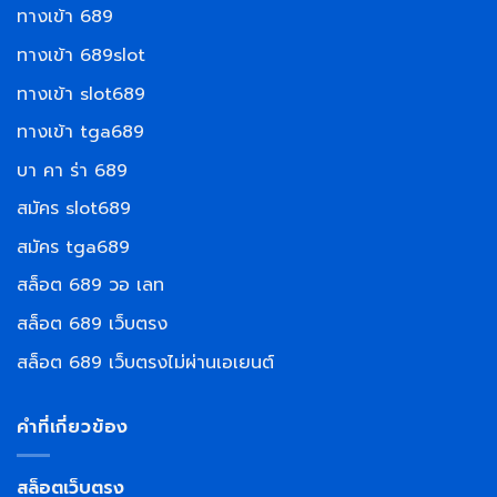
ทางเข้า 689
ทางเข้า 689slot
ทางเข้า slot689
ทางเข้า tga689
บา คา ร่า 689
สมัคร slot689
สมัคร tga689
สล็อต 689 วอ เลท
สล็อต 689 เว็บตรง
สล็อต 689 เว็บตรงไม่ผ่านเอเยนต์
คำที่เกี่ยวข้อง
สล็อตเว็บตรง