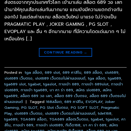
ส่งตรงจากทุกประเทศทั่วโลก เข้ามาเล่น สล็อต 689 วอ เลท
นำมาให้คุณเลือกเล่นกันมากมาย แถมยังมีความแตกต่างกัน
ออกไป ในแต่ละค่ายเกม สล็อตเว็บใหม่ มาแรง ไม่ว่าจะเป็น
PRAGMATIC PLAY , JOKER GAMING , PG SLOT ,
EVOPLAY และ อื่น ๆ อีกมากมาย ที่มีความโดดเด่นมาก ๆ ไม่
เหมือนใคร […]
CONTINUE READING
→
Posted in
tga สล็อต
,
689 slot
,
689 คาสิโน
,
689 สล็อต
,
slot689
,
slot689 เว็บตรง
,
slot689 เว็บตรงไม่ผ่านเอเยนต์
,
tga สล็อต
,
tga689
,
tga689 slot
,
tgabet
,
tgaslot
,
ทางเข้า 689
,
ทางเข้า 689slot
,
ทางเข้า
slot689
,
ทางเข้า tga689
,
บา คา ร่า 689
,
สมัคร slot689
,
สมัคร
tga689
,
สล็อต 689 วอ เลท
,
สล็อต 689 เว็บตรง
,
สล็อต 689 เว็บตรงไม่
ผ่านเอเยนต์
|
Tagged
168สล็อต
,
689 คาสิโน
,
EVOPLAY
,
Joker
Gaming
,
PG SLOT
,
PG Slot เว็บตรง
,
PG SOFT SLOT
,
Pragmatic
Play
,
slot689 เว็บตรง
,
slot689 เว็บตรงไม่ผ่านเอเยนต์
,
tdet168
,
tga689
,
TGA689 สล็อต
,
TGA689 สล็อตเว็บตรง
,
tgabet
,
tgaslot
,
คา
สิโน
,
ทางเข้า 689
,
ทางเข้า slot689
,
ทีเด็ด168
,
บา คา ร่า 689
,
สมัคร
slot689
,
สมัคร tga689
,
สมัครสมาชิก ทีเด็ด168
,
สล็อต 689 วอ เลท
,