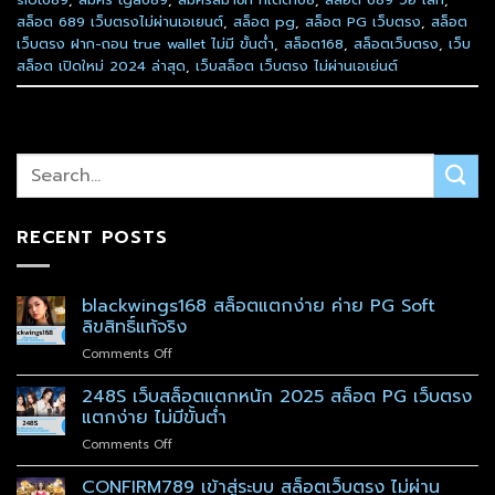
สล็อต 689 เว็บตรงไม่ผ่านเอเยนต์
,
สล็อต pg
,
สล็อต PG เว็บตรง
,
สล็อต
เว็บตรง ฝาก-ถอน true wallet ไม่มี ขั้นต่ำ
,
สล็อต168
,
สล็อตเว็บตรง
,
เว็บ
สล็อต เปิดใหม่ 2024 ล่าสุด
,
เว็บสล็อต เว็บตรง ไม่ผ่านเอเย่นต์
RECENT POSTS
blackwings168 สล็อตแตกง่าย ค่าย PG Soft
ลิขสิทธิ์แท้จริง
on
Comments Off
blackwings168
สล็อต
248S เว็บสล็อตแตกหนัก 2025 สล็อต PG เว็บตรง
แตก
แตกง่าย ไม่มีขั้นต่ำ
ง่าย
on
Comments Off
ค่าย
248S
PG
เว็บ
CONFIRM789 เข้าสู่ระบบ สล็อตเว็บตรง ไม่ผ่าน
Soft