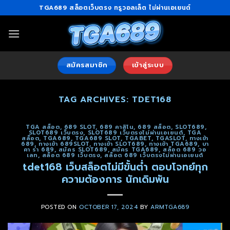
Skip
TGA689 สล็อตเว็บตรง ทรูวอลเล็ต ไม่ผ่านเอเยนต์
to
content
สมัครสมาชิก
เข้าสู่ระบบ
TAG ARCHIVES:
TDET168
TGA สล็อต
,
689 SLOT
,
689 คาสิโน
,
689 สล็อต
,
SLOT689
,
SLOT689 เว็บตรง
,
SLOT689 เว็บตรงไม่ผ่านเอเยนต์
,
TGA
สล็อต
,
TGA689
,
TGA689 SLOT
,
TGABET
,
TGASLOT
,
ทางเข้า
689
,
ทางเข้า 689SLOT
,
ทางเข้า SLOT689
,
ทางเข้า TGA689
,
บา
คา ร่า 689
,
สมัคร SLOT689
,
สมัคร TGA689
,
สล็อต 689 วอ
เลท
,
สล็อต 689 เว็บตรง
,
สล็อต 689 เว็บตรงไม่ผ่านเอเยนต์
tdet168 เว็บสล็อตไม่มีขั้นต่ำ ตอบโจทย์ทุก
ความต้องการ นักเดิมพัน
POSTED ON
OCTOBER 17, 2024
BY
ARMTGA689