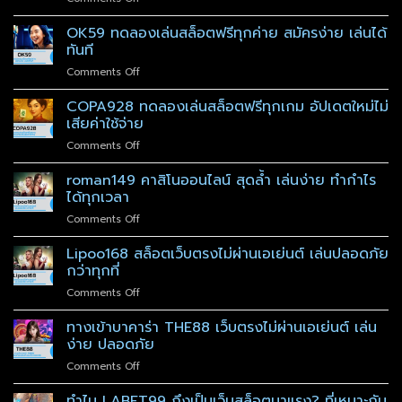
ไม่
ง่าย
งาน
spaceplus888
ผ่าน
จ่าย
ทดลอง
OK59 ทดลองเล่นสล็อตฟรีทุกค่าย สมัครง่าย เล่นได้
เอเย่นต์
จริง
เล่น
น่า
ทันที
ทุก
สล็อต
เชื่อ
เกม
on
Comments Off
ฟรี
ถือ
OK59
แตก
จริง
ทดลอง
COPA928 ทดลองเล่นสล็อตฟรีทุกเกม อัปเดตใหม่ไม่
ง่าย
หรือ?
เล่น
ได้
เสียค่าใช้จ่าย
สล็อต
เงิน
on
Comments Off
ฟรี
จริง
COPA928
ทุก
สนุก
ทดลอง
roman149 คาสิโนออนไลน์ สุดล้ำ เล่นง่าย ทำกำไร
ค่าย
ได้
เล่น
สมัคร
ได้ทุกเวลา
ทุก
สล็อต
ง่าย
เวลา
on
Comments Off
ฟรี
เล่น
roman149
ทุก
ได้
คา
Lipoo168 สล็อตเว็บตรงไม่ผ่านเอเย่นต์ เล่นปลอดภัย
เกม
ทันที
สิ
อัปเดต
กว่าทุกที่
โน
ใหม่
on
Comments Off
ออนไลน์
ไม่
Lipoo168
สุด
เสีย
สล็อต
ทางเข้าบาคาร่า THE88 เว็บตรงไม่ผ่านเอเย่นต์ เล่น
ล้ำ
ค่า
เว็บ
เล่น
ง่าย ปลอดภัย
ใช้
ตรง
ง่าย
จ่าย
on
Comments Off
ไม่
ทำ
ทาง
ผ่าน
กำไร
เข้า
ทำไม LABET99 ถึงเป็นเว็บสล็อตมาแรง? ที่เหมาะกับ
เอเย่นต์
ได้