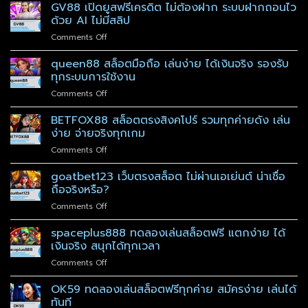
เข้า
GV88 เปิดยูสฟรีเครดิต ไม่ต้องฝาก ระบบฝากถอนไว
สล็อต
สู่
PG
ด้วย AI ไม่มีสลิป
ระบบ
เว็บ
on
Comments Off
สล็อต
ตรง
GV88
เว็บ
แตก
เปิด
queen88 สล็อตมือถือ เล่นง่าย ได้เงินจริง รองรับ
ตรง
ง่าย
ยู
ไม่
ทุกระบบการใช้งาน
ไม่มี
ส
ผ่าน
ขั้น
on
Comments Off
ฟรี
เอเย่นต์
ต่ำ
queen88
เครดิต
ไม่มี
สล็อต
BETFOX88 สล็อตตรงสิงคโปร์ รวมทุกค่ายดัง เล่น
ไม่
ขั้น
มือ
ต้อง
ง่าย จ่ายจริงทุกเกม
ต่ำ
ถือ
ฝาก
on
Comments Off
เล่น
ระบบ
BETFOX88
ง่าย
ฝาก
สล็อต
goatbet123 เว็บตรงสล็อต ไม่ผ่านเอเย่นต์ น่าเชื่อ
ได้
ถอน
ตรง
เงิน
ถือจริงหรือ?
ไว
สิงคโปร์
จริง
ด้วย
on
Comments Off
รวม
รองรับ
AI
goatbet123
ทุก
ทุก
ไม่มี
เว็บ
spaceplus888 ทดลองเล่นสล็อตฟรี แตกง่าย ได้
ค่าย
ระบบ
สลิป
ตรง
ดัง
เงินจริง สนุกได้ทุกเวลา
การ
สล็อต
เล่น
ใช้
on
Comments Off
ไม่
ง่าย
งาน
spaceplus888
ผ่าน
จ่าย
ทดลอง
OK59 ทดลองเล่นสล็อตฟรีทุกค่าย สมัครง่าย เล่นได้
เอเย่นต์
จริง
เล่น
น่า
ทันที
ทุก