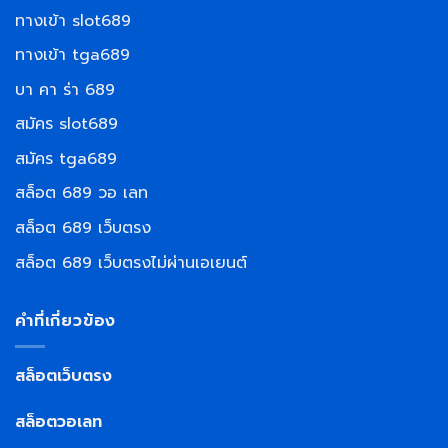
ทางเข้า slot689
ทางเข้า tga689
บา คา ร่า 689
สมัคร slot689
สมัคร tga689
สล็อต 689 วอ เลท
สล็อต 689 เว็บตรง
สล็อต 689 เว็บตรงไม่ผ่านเอเยนต์
คำที่เกี่ยวข้อง
สล็อตเว็บตรง
สล็อตวอเลท