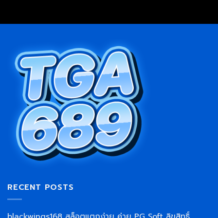
ออนไลน์
กับ
แจก
คน
โบนัส
ทุน
ฟรี
น้อย
ไม่
ต้อง
แชร์
ไม่
ต้อง
เชิญ
เพื่อน
RECENT POSTS
blackwings168 สล็อตแตกง่าย ค่าย PG Soft ลิขสิทธิ์