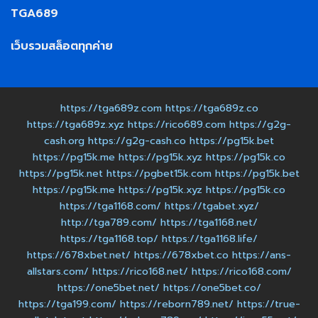
TGA689
เว็บรวมสล็อตทุกค่าย
https://tga689z.com
https://tga689z.co
https://tga689z.xyz
https://rico689.com
https://g2g-
cash.org
https://g2g-cash.co
https://pg15k.bet
https://pg15k.me
https://pg15k.xyz
https://pg15k.co
https://pg15k.net
https://pgbet15k.com
https://pg15k.bet
https://pg15k.me
https://pg15k.xyz
https://pg15k.co
https://tga1168.com/
https://tgabet.xyz/
http://tga789.com/
https://tga1168.net/
https://tga1168.top/
https://tga1168.life/
https://678xbet.net/
https://678xbet.co
https://ans-
allstars.com/
https://rico168.net/
https://rico168.com/
https://one5bet.net/
https://one5bet.co/
https://tga199.com/
https://reborn789.net/
https://true-