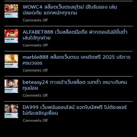
jgaming911
ตรง
เลท
เว็บ
WOWC4 สล็อตเว็บตรงยุโรป มีใบรับรอง เล่น
ไม่
ง่าย
บา
ผ่าน
ปลอดภัย แตกหนักทุกเกม
ๆ
คา
เอเย่นต์
ไม่มี
on
Comments Off
ร่า
lsm99bet
ขั้น
WOWC4
ตรง
ถอน
ต่ำ
สล็อต
ALFABET888 เว็บสล็อตมือถือ ฝากถอนไม่มีขั้นต่ำ
เว็บ
ได้
เว็บ
พนัน
เล่นได้ทุกค่าย
จริง
ตรง
ถูก
ไม่มี
on
Comments Off
ยุโรป
กฎหมาย
ขั้น
ALFABET888
มี
ลุ้น
ต่ำ
เว็บ
marble888 สล็อตเว็บตรง เครดิตฟรี 2025 บริการ
ใบรับ
แบบ
สล็อต
รอง
ครบวงจร
ไม่มี
มือ
เล่น
สะดุด
on
Comments Off
ถือ
ปลอดภัย
marble888
ฝาก
แตก
สล็อต
beteasy24 ทางเข้าเว็บสล็อต เบทต่ำ เหมาะกับคน
ถอน
หนัก
เว็บ
ไม่มี
ทุนน้อย
ทุก
ตรง
ขั้น
เกม
on
Comments Off
เครดิต
ต่ำ
beteasy24
ฟรี
เล่น
ทาง
DA999 เว็บพนันออนไลน์ แจกโบนัสฟรี ไม่ต้องแชร์
2025
ได้
เข้า
บริการ
ไม่ต้องเชิญเพื่อน
ทุก
เว็บ
ครบ
ค่าย
on
Comments Off
สล็อต
วงจร
DA999
เบท
เว็บ
ต่ำ
พนัน
เหมาะ