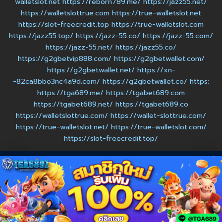
walletslot.net
https://reborn789.me/
https://jazz55.net/
https://walletslottrue.com
https://true-walletslot.net
https://slot-freecredit.top
https://true-walletslot.com
https://jazz55.top/
https://jazz-55.co/
https://jazz-55.com/
https://jazz-55.net/
https://jazz55.co/
https://g2gbetvip888.com/
https://g2gbetwallet.com/
https://g2gbetwallet.net/
https://xn-
-82ca8bbo3nc4a9d.com/
https://g2gbetwallet.co/
https:
https://tga689.me/
https://tgabet689.com
https://tgabet689.net/
https://tgabet689.co
https://walletslottrue.com/
https://wallet-slottrue.com/
https://true-walletslot.net/
https://true-walletslot.com/
https://slot-freecredit.top/
HOME
สมัครสมาชิก
เข้าสู่ระบบ
ติดต่อเรา
Copyright 2026 ©
TGA689