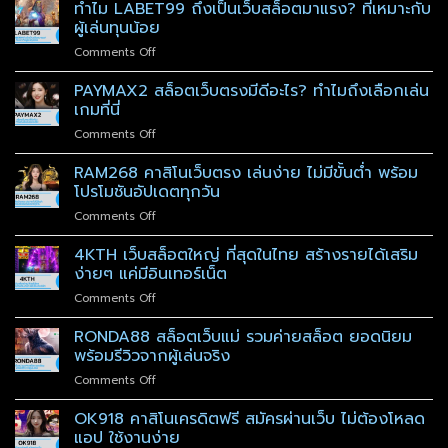
เข้า
ทำไม LABET99 ถึงเป็นเว็บสล็อตมาแรง? ที่เหมาะกับ
เอเย่นต์
ได้
บา
เล่น
ผู้เล่นทุนน้อย
ทุก
คา
ปลอดภัย
เวลา
on
Comments Off
ร่า
กว่า
ทำไม
THE88
ทุก
LABET99
PAYMAX2 สล็อตเว็บตรงมีดีอะไร? ทำไมถึงเลือกเล่น
เว็บ
ที่
ถึง
ตรง
เกมที่นี่
เป็น
ไม่
on
Comments Off
เว็บ
ผ่าน
PAYMAX2
สล็อต
เอเย่นต์
สล็อต
RAM268 คาสิโนเว็บตรง เล่นง่าย ไม่มีขั้นต่ำ พร้อม
มา
เล่น
เว็บ
แรง?
โปรโมชันอัปเดตทุกวัน
ง่าย
ตรง
ที่
ปลอดภัย
on
Comments Off
มี
เหมาะ
RAM268
ดี
กับ
คา
4KTH เว็บสล็อตใหญ่ ที่สุดในไทย สร้างรายได้เสริม
อะไร?
ผู้
สิ
ทำไม
ง่ายๆ แค่มีอินเทอร์เน็ต
เล่น
โน
ถึง
ทุน
on
Comments Off
เว็บ
เลือก
น้อย
4KTH
ตรง
เล่น
เว็บ
RONDA88 สล็อตเว็บแม่ รวมค่ายสล็อต ยอดนิยม
เล่น
เกม
สล็อต
ง่าย
พร้อมรีวิวจากผู้เล่นจริง
ที่
ใหญ่
ไม่มี
นี่
on
Comments Off
ที่สุด
ขั้น
RONDA88
ใน
ต่ำ
สล็อต
OK918 คาสิโนเครดิตฟรี สมัครผ่านเว็บ ไม่ต้องโหลด
ไทย
พร้อม
เว็บ
สร้าง
แอป ใช้งานง่าย
โปรโมชัน
แม่