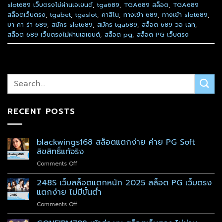
slot689 เว็บตรงไม่ผ่านเอเยนต์
,
tga689
,
TGA689 สล็อต
,
TGA689
สล็อตเว็บตรง
,
tgabet
,
tgaslot
,
คาสิโน
,
ทางเข้า 689
,
ทางเข้า slot689
,
บา คา ร่า 689
,
สมัคร slot689
,
สมัคร tga689
,
สล็อต 689 วอ เลท
,
สล็อต 689 เว็บตรงไม่ผ่านเอเยนต์
,
สล็อต pg
,
สล็อต PG เว็บตรง
RECENT POSTS
blackwings168 สล็อตแตกง่าย ค่าย PG Soft
ลิขสิทธิ์แท้จริง
on
Comments Off
blackwings168
สล็อต
248S เว็บสล็อตแตกหนัก 2025 สล็อต PG เว็บตรง
แตก
แตกง่าย ไม่มีขั้นต่ำ
ง่าย
on
Comments Off
ค่าย
248S
PG
เว็บ