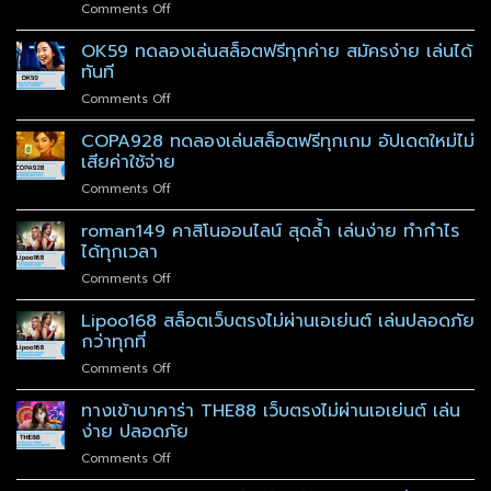
on
Comments Off
ไม่
ง่าย
งาน
spaceplus888
ผ่าน
จ่าย
ทดลอง
OK59 ทดลองเล่นสล็อตฟรีทุกค่าย สมัครง่าย เล่นได้
เอเย่นต์
จริง
เล่น
น่า
ทันที
ทุก
สล็อต
เชื่อ
เกม
on
Comments Off
ฟรี
ถือ
OK59
แตก
จริง
ทดลอง
COPA928 ทดลองเล่นสล็อตฟรีทุกเกม อัปเดตใหม่ไม่
ง่าย
หรือ?
เล่น
ได้
เสียค่าใช้จ่าย
สล็อต
เงิน
on
Comments Off
ฟรี
จริง
COPA928
ทุก
สนุก
ทดลอง
roman149 คาสิโนออนไลน์ สุดล้ำ เล่นง่าย ทำกำไร
ค่าย
ได้
เล่น
สมัคร
ได้ทุกเวลา
ทุก
สล็อต
ง่าย
เวลา
on
Comments Off
ฟรี
เล่น
roman149
ทุก
ได้
คา
Lipoo168 สล็อตเว็บตรงไม่ผ่านเอเย่นต์ เล่นปลอดภัย
เกม
ทันที
สิ
อัปเดต
กว่าทุกที่
โน
ใหม่
on
Comments Off
ออนไลน์
ไม่
Lipoo168
สุด
เสีย
สล็อต
ทางเข้าบาคาร่า THE88 เว็บตรงไม่ผ่านเอเย่นต์ เล่น
ล้ำ
ค่า
เว็บ
เล่น
ง่าย ปลอดภัย
ใช้
ตรง
ง่าย
จ่าย
on
Comments Off
ไม่
ทำ
ทาง
ผ่าน
กำไร