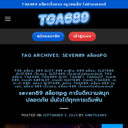
Skip
TGA689 สล็อตเว็บตรง ทรูวอลเล็ต ไม่ผ่านเอเยนต์
to
content
สมัครสมาชิก
เข้าสู่ระบบ
TAG ARCHIVES:
SEVEN89 สล็อตPG
TGA สล็อต
,
689 SLOT
,
689 คาสิโน
,
689 สล็อต
,
SLOT689
,
SLOT689 เว็บตรง
,
SLOT689 เว็บตรงไม่ผ่านเอเยนต์
,
TGA
สล็อต
,
TGA689
,
TGA689 SLOT
,
TGABET
,
TGASLOT
,
ทางเข้า
689
,
ทางเข้า 689SLOT
,
ทางเข้า SLOT689
,
ทางเข้า TGA689
,
บา
คา ร่า 689
,
สมัคร SLOT689
,
สมัคร TGA689
,
สล็อต 689 วอ
เลท
,
สล็อต 689 เว็บตรง
,
สล็อต 689 เว็บตรงไม่ผ่านเอเยนต์
seven89 สล็อตpg การันตีความสนุก
ปลอดภัย มั่นใจได้ทุกการเดิมพัน
POSTED ON
SEPTEMBER 3, 2024
BY
ARMTGA689