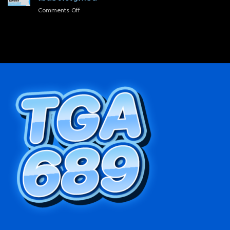
เว็บ
ครบ
ค่าย
on
Comments Off
สล็อต
วงจร
DA999
เบท
เว็บ
ต่ำ
พนัน
เหมาะ
ออนไลน์
กับ
แจก
คน
โบนัส
ทุน
ฟรี
น้อย
ไม่
ต้อง
แชร์
ไม่
ต้อง
เชิญ
เพื่อน