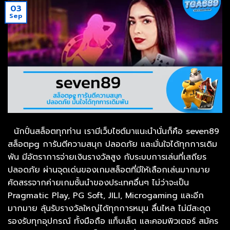
03
Sep
นักปั่นสล็อตทุกท่าน เรามีเว็บไซต์มาแนะนำนั่นก็คือ seven89
สล็อตpg การันตีความสนุก ปลอดภัย และมั่นใจได้ทุกการเดิม
พัน มีอัตราการจ่ายเงินรางวัลสูง กับระบบการเล่นที่เสถียร
ปลอดภัย ผ่านจุดเด่นของเกมสล็อตที่มีให้เลือกเล่นมากมาย
คัดสรรจากค่ายเกมชั้นนำของประเทศอื่นๆ ไม่ว่าจะเป็น
Pragmatic Play, PG Soft, JILI, Microgaming และอีก
มากมาย ลุ้นรับรางวัลใหญ่ได้ทุกการหมุน ลื่นไหล ไม่มีสะดุด
รองรับทุกอุปกรณ์ ทั้งมือถือ แท็บเล็ต และคอมพิวเตอร์ สมัคร