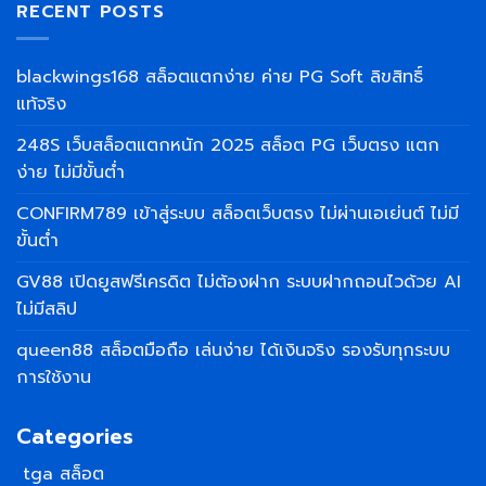
RECENT POSTS
blackwings168 สล็อตแตกง่าย ค่าย PG Soft ลิขสิทธิ์
แท้จริง
248S เว็บสล็อตแตกหนัก 2025 สล็อต PG เว็บตรง แตก
ง่าย ไม่มีขั้นต่ำ
CONFIRM789 เข้าสู่ระบบ สล็อตเว็บตรง ไม่ผ่านเอเย่นต์ ไม่มี
ขั้นต่ำ
GV88 เปิดยูสฟรีเครดิต ไม่ต้องฝาก ระบบฝากถอนไวด้วย AI
ไม่มีสลิป
queen88 สล็อตมือถือ เล่นง่าย ได้เงินจริง รองรับทุกระบบ
การใช้งาน
Categories
tga สล็อต