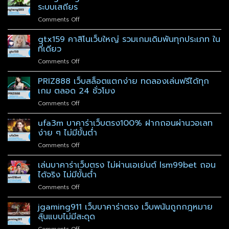
สิ
ยอด
ระบบเสถียร
แค่
โน
นิยม
มี
on
Comments Off
เครดิต
พร้อม
อินเทอร์เน็ต
hengheng569
ฟรี
รีวิว
เว็บ
gtx159 คาสิโนเว็บใหญ่ รวมเกมเดิมพันทุกประเภท ใน
สมัคร
จาก
สล็อต
ผ่าน
ที่เดียว
ผู้
ตรง
เว็บ
เล่น
on
Comments Off
ทั้งหมด
ไม่
จริง
gtx159
กราฟิก
ต้อง
คา
PRIZ888 เว็บสล็อตแตกง่าย ทดลองเล่นฟรีได้ทุก
สวย
โหลด
สิ
ระบบ
เกม ตลอด 24 ชั่วโมง
แอป
โน
เสถียร
ใช้
on
Comments Off
เว็บ
งาน
PRIZ888
ใหญ่
ง่าย
เว็บ
ufa3m บาคาร่าเว็บตรง100% ฝากถอนผ่านวอเลท
รวม
สล็อต
เกม
ง่าย ๆ ไม่มีขั้นต่ำ
แตก
เดิม
on
Comments Off
ง่าย
พัน
ufa3m
ทดลอง
ทุก
บา
เล่นบาคาร่าเว็บตรง ไม่ผ่านเอเย่นต์ lsm99bet ถอน
เล่น
ประเภท
คา
ฟรี
ได้จริง ไม่มีขั้นต่ำ
ใน
ร่า
ได้
ที่
on
Comments Off
เว็บ
ทุก
เดียว
เล่น
ตรง100%
เกม
บา
jgaming911 เว็บบาคาร่าตรง เว็บพนันถูกกฎหมาย
ฝาก
ตลอด
คา
ถอน
ลุ้นแบบไม่มีสะดุด
24
ร่า
ผ่าน
ชั่วโมง
on