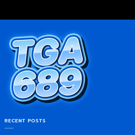
พนัน
เหมาะ
ออนไลน์
กับ
แจก
คน
โบนัส
ทุน
ฟรี
น้อย
ไม่
ต้อง
แชร์
ไม่
ต้อง
เชิญ
เพื่อน
RECENT POSTS