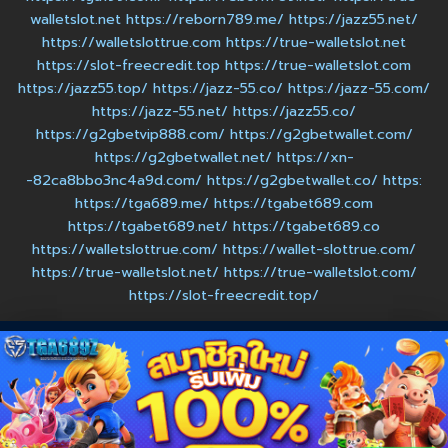
walletslot.net
https://reborn789.me/
https://jazz55.net/
https://walletslottrue.com
https://true-walletslot.net
https://slot-freecredit.top
https://true-walletslot.com
https://jazz55.top/
https://jazz-55.co/
https://jazz-55.com/
https://jazz-55.net/
https://jazz55.co/
https://g2gbetvip888.com/
https://g2gbetwallet.com/
https://g2gbetwallet.net/
https://xn-
-82ca8bbo3nc4a9d.com/
https://g2gbetwallet.co/
https:
https://tga689.me/
https://tgabet689.com
https://tgabet689.net/
https://tgabet689.co
https://walletslottrue.com/
https://wallet-slottrue.com/
https://true-walletslot.net/
https://true-walletslot.com/
https://slot-freecredit.top/
HOME
สมัครสมาชิก
เข้าสู่ระบบ
ติดต่อเรา
Copyright 2026 ©
TGA689