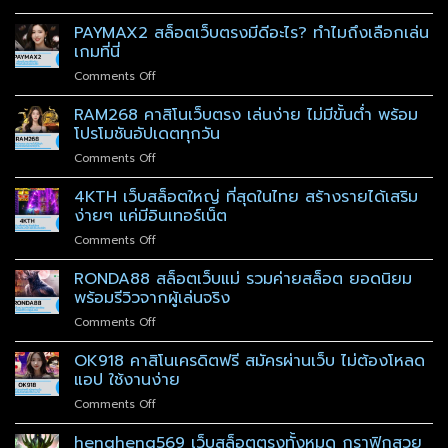
ทำไม
THE88
ทุก
LABET99
PAYMAX2 สล็อตเว็บตรงมีดีอะไร? ทำไมถึงเลือกเล่น
เว็บ
ที่
ถึง
ตรง
เกมที่นี่
เป็น
ไม่
on
Comments Off
เว็บ
ผ่าน
PAYMAX2
สล็อต
เอเย่นต์
สล็อต
RAM268 คาสิโนเว็บตรง เล่นง่าย ไม่มีขั้นต่ำ พร้อม
มา
เล่น
เว็บ
แรง?
โปรโมชันอัปเดตทุกวัน
ง่าย
ตรง
ที่
ปลอดภัย
on
Comments Off
มี
เหมาะ
RAM268
ดี
กับ
คา
4KTH เว็บสล็อตใหญ่ ที่สุดในไทย สร้างรายได้เสริม
อะไร?
ผู้
สิ
ทำไม
ง่ายๆ แค่มีอินเทอร์เน็ต
เล่น
โน
ถึง
ทุน
on
Comments Off
เว็บ
เลือก
น้อย
4KTH
ตรง
เล่น
เว็บ
RONDA88 สล็อตเว็บแม่ รวมค่ายสล็อต ยอดนิยม
เล่น
เกม
สล็อต
ง่าย
พร้อมรีวิวจากผู้เล่นจริง
ที่
ใหญ่
ไม่มี
นี่
on
Comments Off
ที่สุด
ขั้น
RONDA88
ใน
ต่ำ
สล็อต
OK918 คาสิโนเครดิตฟรี สมัครผ่านเว็บ ไม่ต้องโหลด
ไทย
พร้อม
เว็บ
สร้าง
แอป ใช้งานง่าย
โปรโมชัน
แม่
ราย
อัปเดต
on
Comments Off
รวม
ได้
ทุก
OK918
ค่าย
เสริม
วัน
คา
hengheng569 เว็บสล็อตตรงทั้งหมด กราฟิกสวย
สล็อต
ง่ายๆ