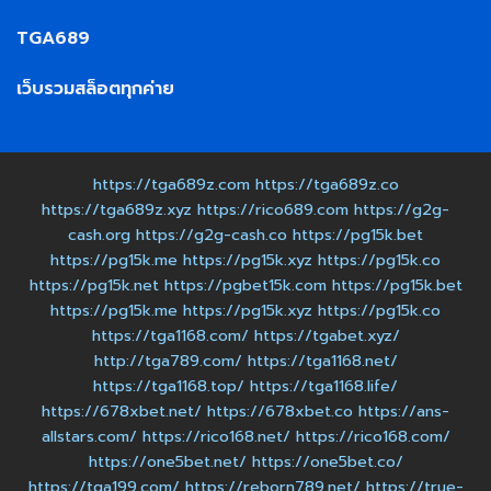
TGA689
เว็บรวมสล็อตทุกค่าย
https://tga689z.com
https://tga689z.co
https://tga689z.xyz
https://rico689.com
https://g2g-
cash.org
https://g2g-cash.co
https://pg15k.bet
https://pg15k.me
https://pg15k.xyz
https://pg15k.co
https://pg15k.net
https://pgbet15k.com
https://pg15k.bet
https://pg15k.me
https://pg15k.xyz
https://pg15k.co
https://tga1168.com/
https://tgabet.xyz/
http://tga789.com/
https://tga1168.net/
https://tga1168.top/
https://tga1168.life/
https://678xbet.net/
https://678xbet.co
https://ans-
allstars.com/
https://rico168.net/
https://rico168.com/
https://one5bet.net/
https://one5bet.co/
https://tga199.com/
https://reborn789.net/
https://true-