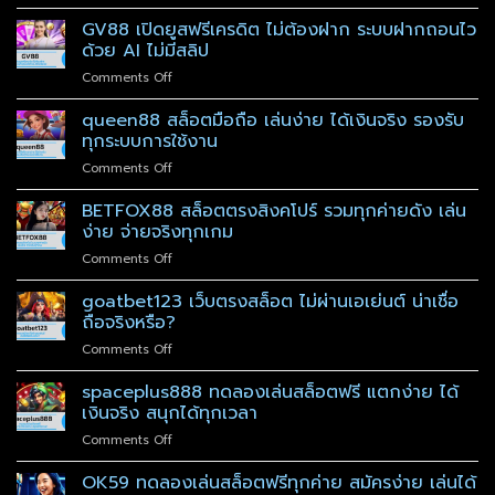
CONFIRM789
2025
เข้า
GV88 เปิดยูสฟรีเครดิต ไม่ต้องฝาก ระบบฝากถอนไว
สล็อต
สู่
PG
ด้วย AI ไม่มีสลิป
ระบบ
เว็บ
on
Comments Off
สล็อต
ตรง
GV88
เว็บ
แตก
เปิด
queen88 สล็อตมือถือ เล่นง่าย ได้เงินจริง รองรับ
ตรง
ง่าย
ยู
ไม่
ทุกระบบการใช้งาน
ไม่มี
ส
ผ่าน
ขั้น
on
Comments Off
ฟรี
เอเย่นต์
ต่ำ
queen88
เครดิต
ไม่มี
สล็อต
BETFOX88 สล็อตตรงสิงคโปร์ รวมทุกค่ายดัง เล่น
ไม่
ขั้น
มือ
ต้อง
ง่าย จ่ายจริงทุกเกม
ต่ำ
ถือ
ฝาก
on
Comments Off
เล่น
ระบบ
BETFOX88
ง่าย
ฝาก
สล็อต
goatbet123 เว็บตรงสล็อต ไม่ผ่านเอเย่นต์ น่าเชื่อ
ได้
ถอน
ตรง
เงิน
ถือจริงหรือ?
ไว
สิงคโปร์
จริง
ด้วย
on
Comments Off
รวม
รองรับ
AI
goatbet123
ทุก
ทุก
ไม่มี
เว็บ
spaceplus888 ทดลองเล่นสล็อตฟรี แตกง่าย ได้
ค่าย
ระบบ
สลิป
ตรง
ดัง
เงินจริง สนุกได้ทุกเวลา
การ
สล็อต
เล่น
ใช้
on
Comments Off
ไม่
ง่าย
งาน
spaceplus888
ผ่าน
จ่าย
ทดลอง
OK59 ทดลองเล่นสล็อตฟรีทุกค่าย สมัครง่าย เล่นได้
เอเย่นต์
จริง