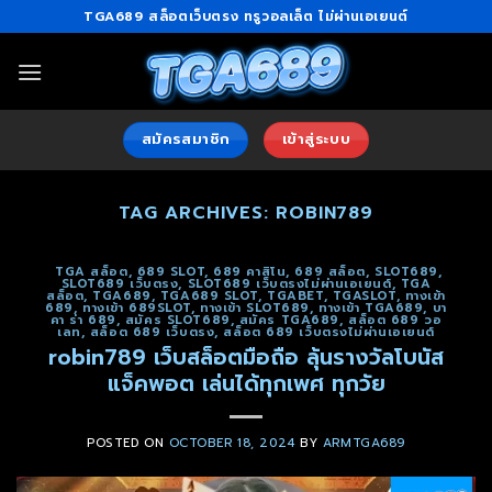
Skip
TGA689 สล็อตเว็บตรง ทรูวอลเล็ต ไม่ผ่านเอเยนต์
to
content
สมัครสมาชิก
เข้าสู่ระบบ
TAG ARCHIVES:
ROBIN789
TGA สล็อต
,
689 SLOT
,
689 คาสิโน
,
689 สล็อต
,
SLOT689
,
SLOT689 เว็บตรง
,
SLOT689 เว็บตรงไม่ผ่านเอเยนต์
,
TGA
สล็อต
,
TGA689
,
TGA689 SLOT
,
TGABET
,
TGASLOT
,
ทางเข้า
689
,
ทางเข้า 689SLOT
,
ทางเข้า SLOT689
,
ทางเข้า TGA689
,
บา
คา ร่า 689
,
สมัคร SLOT689
,
สมัคร TGA689
,
สล็อต 689 วอ
เลท
,
สล็อต 689 เว็บตรง
,
สล็อต 689 เว็บตรงไม่ผ่านเอเยนต์
robin789 เว็บสล็อตมือถือ ลุ้นรางวัลโบนัส
แจ็คพอต เล่นได้ทุกเพศ ทุกวัย
POSTED ON
OCTOBER 18, 2024
BY
ARMTGA689