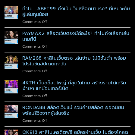
ทาง
ผ่าน
กำไร
เข้า
ทำไม LABET99 ถึงเป็นเว็บสล็อตมาแรง? ที่เหมาะกับ
เอเย่นต์
ได้
บา
เล่น
ผู้เล่นทุนน้อย
ทุก
คา
ปลอดภัย
เวลา
on
Comments Off
ร่า
กว่า
ทำไม
THE88
ทุก
LABET99
PAYMAX2 สล็อตเว็บตรงมีดีอะไร? ทำไมถึงเลือกเล่น
เว็บ
ที่
ถึง
ตรง
เกมที่นี่
เป็น
ไม่
on
Comments Off
เว็บ
ผ่าน
PAYMAX2
สล็อต
เอเย่นต์
สล็อต
RAM268 คาสิโนเว็บตรง เล่นง่าย ไม่มีขั้นต่ำ พร้อม
มา
เล่น
เว็บ
แรง?
โปรโมชันอัปเดตทุกวัน
ง่าย
ตรง
ที่
ปลอดภัย
on
Comments Off
มี
เหมาะ
RAM268
ดี
กับ
คา
4KTH เว็บสล็อตใหญ่ ที่สุดในไทย สร้างรายได้เสริม
อะไร?
ผู้
สิ
ทำไม
ง่ายๆ แค่มีอินเทอร์เน็ต
เล่น
โน
ถึง
ทุน
on
Comments Off
เว็บ
เลือก
น้อย
4KTH
ตรง
เล่น
เว็บ
RONDA88 สล็อตเว็บแม่ รวมค่ายสล็อต ยอดนิยม
เล่น
เกม
สล็อต
ง่าย
พร้อมรีวิวจากผู้เล่นจริง
ที่
ใหญ่
ไม่มี
นี่
on
Comments Off
ที่สุด
ขั้น
RONDA88
ใน
ต่ำ
สล็อต
OK918 คาสิโนเครดิตฟรี สมัครผ่านเว็บ ไม่ต้องโหลด
ไทย
พร้อม