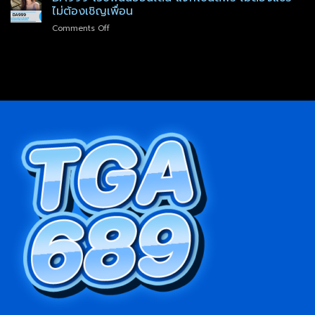
เข้า
บริการ
ไม่ต้องเชิญเพื่อน
ทุก
เว็บ
ครบ
ค่าย
on
Comments Off
สล็อต
วงจร
DA999
เบท
เว็บ
ต่ำ
พนัน
เหมาะ
ออนไลน์
กับ
แจก
คน
โบนัส
ทุน
ฟรี
น้อย
ไม่
ต้อง
แชร์
ไม่
ต้อง
เชิญ
เพื่อน