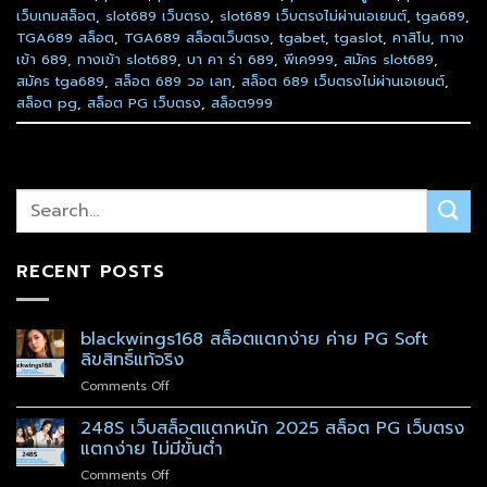
เว็บเกมสล็อต
,
slot689 เว็บตรง
,
slot689 เว็บตรงไม่ผ่านเอเยนต์
,
tga689
,
TGA689 สล็อต
,
TGA689 สล็อตเว็บตรง
,
tgabet
,
tgaslot
,
คาสิโน
,
ทาง
เข้า 689
,
ทางเข้า slot689
,
บา คา ร่า 689
,
พีเค999
,
สมัคร slot689
,
สมัคร tga689
,
สล็อต 689 วอ เลท
,
สล็อต 689 เว็บตรงไม่ผ่านเอเยนต์
,
สล็อต pg
,
สล็อต PG เว็บตรง
,
สล็อต999
RECENT POSTS
blackwings168 สล็อตแตกง่าย ค่าย PG Soft
ลิขสิทธิ์แท้จริง
on
Comments Off
blackwings168
สล็อต
248S เว็บสล็อตแตกหนัก 2025 สล็อต PG เว็บตรง
แตก
แตกง่าย ไม่มีขั้นต่ำ
ง่าย
on
Comments Off
ค่าย