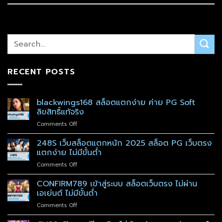
RECENT POSTS
blackwings168 สล็อตแตกง่าย ค่าย PG Soft
ลิขสิทธิ์แท้จริง
on
Comments Off
blackwings168
สล็อต
248S เว็บสล็อตแตกหนัก 2025 สล็อต PG เว็บตรง
แตก
แตกง่าย ไม่มีขั้นต่ำ
ง่าย
on
Comments Off
ค่าย
248S
PG
เว็บ
CONFIRM789 เข้าสู่ระบบ สล็อตเว็บตรง ไม่ผ่าน
Soft
สล็อต
ลิขสิทธิ์
เอเย่นต์ ไม่มีขั้นต่ำ
แตก
แท้จริง
on
Comments Off
หนัก
CONFIRM789
2025
เข้า