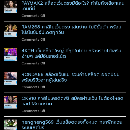
LABET99
PAYMAX2 สล็อตเว็บตรงมีดีอะไร? ทำไมถึงเลือกเล่น
เว็บ
ที่
ถึง
ตรง
เกมที่นี่
เป็น
ไม่
on
Comments Off
เว็บ
ผ่าน
PAYMAX2
สล็อต
เอเย่นต์
สล็อต
RAM268 คาสิโนเว็บตรง เล่นง่าย ไม่มีขั้นต่ำ พร้อม
มา
เล่น
เว็บ
แรง?
โปรโมชันอัปเดตทุกวัน
ง่าย
ตรง
ที่
ปลอดภัย
on
Comments Off
มี
เหมาะ
RAM268
ดี
กับ
คา
4KTH เว็บสล็อตใหญ่ ที่สุดในไทย สร้างรายได้เสริม
อะไร?
ผู้
สิ
ทำไม
ง่ายๆ แค่มีอินเทอร์เน็ต
เล่น
โน
ถึง
ทุน
on
Comments Off
เว็บ
เลือก
น้อย
4KTH
ตรง
เล่น
เว็บ
RONDA88 สล็อตเว็บแม่ รวมค่ายสล็อต ยอดนิยม
เล่น
เกม
สล็อต
ง่าย
พร้อมรีวิวจากผู้เล่นจริง
ที่
ใหญ่
ไม่มี
นี่
on
Comments Off
ที่สุด
ขั้น
RONDA88
ใน
ต่ำ
สล็อต
OK918 คาสิโนเครดิตฟรี สมัครผ่านเว็บ ไม่ต้องโหลด
ไทย
พร้อม
เว็บ
สร้าง
แอป ใช้งานง่าย
โปรโมชัน
แม่
ราย
อัปเดต
on
Comments Off
รวม
ได้
ทุก
OK918
ค่าย
เสริม
วัน
คา
hengheng569 เว็บสล็อตตรงทั้งหมด กราฟิกสวย
สล็อต
ง่ายๆ
สิ
ยอด
ระบบเสถียร
แค่