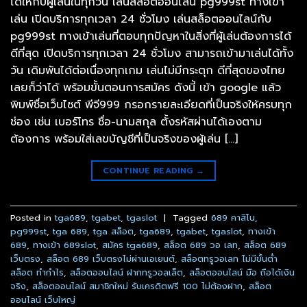
ได้ให้กับผู้เล่นในทุกวัน เล่นสล็อตออนไลน์ pg999st ทางเข้า
เล่น เปิดบริการทุกเวลา 24 ชั่วโมง เล่นสล็อตออนไลน์กับ
pg999st ทางเข้าเล่นที่ตอบทุกปัญหาในสิ่งที่ผู้เล่นต้องการได้
ดีที่สุด เปิดบริการทุกเวลา 24 ชั่วโมง สามารถเข้ามาเล่นได้ทั้ง
วัน เดิมพันได้ต่อเนื่องทุกเกม เล่นไม่มีกระตุก ดีที่สุดของไทย
เลยก็ว่าได้ พร้อมขั้นตอนการสมัคร ดังนี้ เข้า google แล้ว
พิมพ์ชื่อเว็บไซต์ พีจี999 กรอกรายละเอียดที่เป็นจริงให้ครบทุก
ช่อง เช่น เบอร์โทร ชื่อ-นามสกุล ตั้งรหัสผ่านได้เองตาม
ต้องการ พร้อมใส่เลขบัญชีที่เป็นจริงของผู้เล่น […]
CONTINUE READING
→
Posted in
tga689
,
tgabet
,
tgaslot
|
Tagged
689 คาสิโน
,
pg999st
,
tga 689
,
tga สล็อต
,
tga689
,
tgabet
,
tgaslot
,
ทางเข้า
689
,
ทางเข้า 689slot
,
สมัคร tga689
,
สล็อต 689 วอ เลท
,
สล็อต 689
เว็บตรง
,
สล็อต 689 เว็บตรงไม่ผ่านเอเยนต์
,
สล็อตทรูวอเลท ไม่มีขั้นต่ำ
สล็อต ทำกำไร
,
สล็อตออนไลน์ ฝากทรูวอลเล็ต
,
สล็อตออนไลน์ มือ ถือได้เงิน
จริง
,
สล็อตออนไลน์ สมาชิกใหม่ รับเครดิตฟรี 100 ไม่ต้องฝาก
,
สล็อต
ออนไลน์ เว็บใหญ่