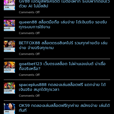
GV88 เปิดยูสฟรีเครดิต ไม่ต้องฝาก ระบบฝากถอนไว
สล็อต
สู่
PG
ด้วย AI ไม่มีสลิป
ระบบ
เว็บ
on
Comments Off
สล็อต
ตรง
GV88
เว็บ
แตก
เปิด
queen88 สล็อตมือถือ เล่นง่าย ได้เงินจริง รองรับ
ตรง
ง่าย
ยู
ไม่
ทุกระบบการใช้งาน
ไม่มี
ส
ผ่าน
ขั้น
on
Comments Off
ฟรี
เอเย่นต์
ต่ำ
queen88
เครดิต
ไม่มี
สล็อต
BETFOX88 สล็อตตรงสิงคโปร์ รวมทุกค่ายดัง เล่น
ไม่
ขั้น
มือ
ต้อง
ง่าย จ่ายจริงทุกเกม
ต่ำ
ถือ
ฝาก
on
Comments Off
เล่น
ระบบ
BETFOX88
ง่าย
ฝาก
สล็อต
goatbet123 เว็บตรงสล็อต ไม่ผ่านเอเย่นต์ น่าเชื่อ
ได้
ถอน
ตรง
เงิน
ถือจริงหรือ?
ไว
สิงคโปร์
จริง
ด้วย
on
Comments Off
รวม
รองรับ
AI
goatbet123
ทุก
ทุก
ไม่มี
เว็บ
spaceplus888 ทดลองเล่นสล็อตฟรี แตกง่าย ได้
ค่าย
ระบบ
สลิป
ตรง
ดัง
เงินจริง สนุกได้ทุกเวลา
การ
สล็อต
เล่น
ใช้
on
Comments Off
ไม่
ง่าย
งาน
spaceplus888
ผ่าน
จ่าย
ทดลอง
OK59 ทดลองเล่นสล็อตฟรีทุกค่าย สมัครง่าย เล่นได้
เอเย่นต์
จริง
เล่น
น่า
ทันที
ทุก
สล็อต
เชื่อ