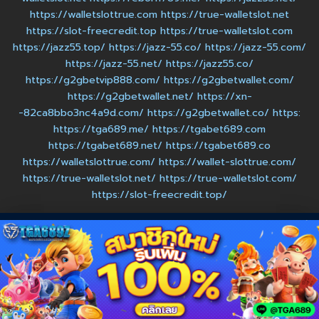
https://walletslottrue.com
https://true-walletslot.net
https://slot-freecredit.top
https://true-walletslot.com
https://jazz55.top/
https://jazz-55.co/
https://jazz-55.com/
https://jazz-55.net/
https://jazz55.co/
https://g2gbetvip888.com/
https://g2gbetwallet.com/
https://g2gbetwallet.net/
https://xn-
-82ca8bbo3nc4a9d.com/
https://g2gbetwallet.co/
https:
https://tga689.me/
https://tgabet689.com
https://tgabet689.net/
https://tgabet689.co
https://walletslottrue.com/
https://wallet-slottrue.com/
https://true-walletslot.net/
https://true-walletslot.com/
https://slot-freecredit.top/
HOME
สมัครสมาชิก
เข้าสู่ระบบ
ติดต่อเรา
Copyright 2026 ©
TGA689