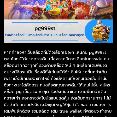
หากกำลังหาเว็บสล็อตที่มีตัวเลือกเยอะๆ เล่นกับ pg999st
ตอบโจทย์ได้มากกว่าเดิม เนื่องจากมีทางเลือกในการเล่นเกม
สล็อตมากกว่าทุกที่ รวมค่ายสล็อตใหม่ ๆ ให้เลือกเดิมพันได้
อย่างมีอิสระ เป็นเรื่องดีที่ผู้เล่นจะได้ทำเงินให้มากขึ้นกว่าเดิม
เพราะยิ่งมีเกมเยอะเท่าไหร่ ก็จะมีสถานที่ลงทุนเยอะขึ้นเท่านั้น
ซึ่งทางเราได้คัดสรรเกมสล็อตคุณภาพดีมาให้เล่นไม่อั้น สมัคร
สล็อต pg เว็บตรง ล่าสุด รับประกันว่าแตกง่ายขึ้นกว่าเดิม
หลายเท่า ออกรางวัลโบนัสแบบสุดคุ้ม จัดเต็มทุกรายการ ไม่มี
ขีดจำกัด แถมยังมีรางวัลชุดใหญ่ให้ลุ้น ได้ตลอดทางของการ
เดิมพันอีกด้วย รวมสล็อต เติม true wallet ที่พร้อมจะทำราย