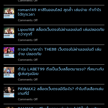
on
Comments Off
ฟรี
จริง
COPA928
ทุก
สนุก
ทดลอง
roman149 คาสิโนออนไลน์ สุดล้ำ เล่นง่าย ทำกำไร
ค่าย
ได้
เล่น
สมัคร
ได้ทุกเวลา
ทุก
สล็อต
ง่าย
เวลา
on
Comments Off
ฟรี
เล่น
roman149
ทุก
ได้
คา
Lipoo168 สล็อตเว็บตรงไม่ผ่านเอเย่นต์ เล่นปลอดภัย
เกม
ทันที
สิ
อัปเดต
กว่าทุกที่
โน
ใหม่
on
Comments Off
ออนไลน์
ไม่
Lipoo168
สุด
เสีย
สล็อต
ทางเข้าบาคาร่า THE88 เว็บตรงไม่ผ่านเอเย่นต์ เล่น
ล้ำ
ค่า
เว็บ
เล่น
ง่าย ปลอดภัย
ใช้
ตรง
ง่าย
จ่าย
on
Comments Off
ไม่
ทำ
ทาง
ผ่าน
กำไร
เข้า
ทำไม LABET99 ถึงเป็นเว็บสล็อตมาแรง? ที่เหมาะกับ
เอเย่นต์
ได้
บา
เล่น
ผู้เล่นทุนน้อย
ทุก
คา
ปลอดภัย
เวลา
on
Comments Off
ร่า
กว่า
ทำไม
THE88
ทุก
LABET99
PAYMAX2 สล็อตเว็บตรงมีดีอะไร? ทำไมถึงเลือกเล่น
เว็บ
ที่
ถึง
ตรง
เกมที่นี่
เป็น
ไม่
on
Comments Off
เว็บ
ผ่าน
PAYMAX2
สล็อต
เอเย่นต์
สล็อต