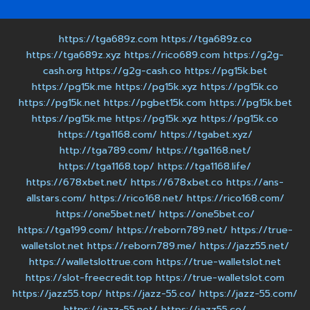
https://tga689z.com
https://tga689z.co
https://tga689z.xyz
https://rico689.com
https://g2g-
cash.org
https://g2g-cash.co
https://pg15k.bet
https://pg15k.me
https://pg15k.xyz
https://pg15k.co
https://pg15k.net
https://pgbet15k.com
https://pg15k.bet
https://pg15k.me
https://pg15k.xyz
https://pg15k.co
https://tga1168.com/
https://tgabet.xyz/
http://tga789.com/
https://tga1168.net/
https://tga1168.top/
https://tga1168.life/
https://678xbet.net/
https://678xbet.co
https://ans-
allstars.com/
https://rico168.net/
https://rico168.com/
https://one5bet.net/
https://one5bet.co/
https://tga199.com/
https://reborn789.net/
https://true-
walletslot.net
https://reborn789.me/
https://jazz55.net/
https://walletslottrue.com
https://true-walletslot.net
https://slot-freecredit.top
https://true-walletslot.com
https://jazz55.top/
https://jazz-55.co/
https://jazz-55.com/
https://jazz-55.net/
https://jazz55.co/