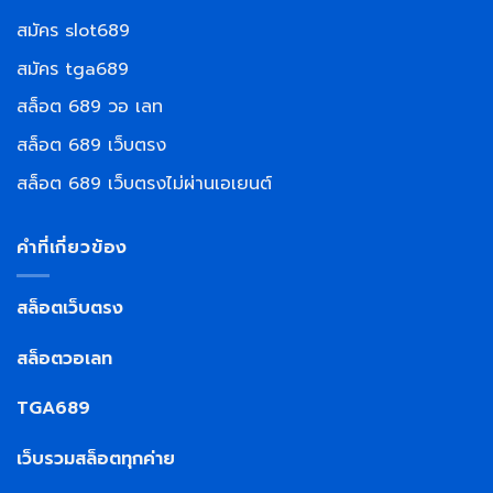
สมัคร slot689
สมัคร tga689
สล็อต 689 วอ เลท
สล็อต 689 เว็บตรง
สล็อต 689 เว็บตรงไม่ผ่านเอเยนต์
คำที่เกี่ยวข้อง
สล็อตเว็บตรง
สล็อตวอเลท
TGA689
เว็บรวมสล็อตทุกค่าย