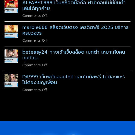
สล็อต
ALFABET888 เว็บสล็อตมือถือ ฝากถอนไม่มีขั้นต่ำ
เว็บ
ได้
เว็บ
พนัน
เล่นได้ทุกค่าย
จริง
ตรง
ถูก
ไม่มี
on
Comments Off
ยุโรป
กฎหมาย
ขั้น
ALFABET888
มี
ลุ้น
ต่ำ
เว็บ
marble888 สล็อตเว็บตรง เครดิตฟรี 2025 บริการ
ใบรับ
แบบ
สล็อต
รอง
ครบวงจร
ไม่มี
มือ
เล่น
สะดุด
on
Comments Off
ถือ
ปลอดภัย
marble888
ฝาก
แตก
สล็อต
beteasy24 ทางเข้าเว็บสล็อต เบทต่ำ เหมาะกับคน
ถอน
หนัก
เว็บ
ไม่มี
ทุนน้อย
ทุก
ตรง
ขั้น
เกม
on
Comments Off
เครดิต
ต่ำ
beteasy24
ฟรี
เล่น
ทาง
DA999 เว็บพนันออนไลน์ แจกโบนัสฟรี ไม่ต้องแชร์
2025
ได้
เข้า
บริการ
ไม่ต้องเชิญเพื่อน
ทุก
เว็บ
ครบ
ค่าย
on
Comments Off
สล็อต
วงจร
DA999
เบท
เว็บ
ต่ำ
พนัน
เหมาะ
ออนไลน์
กับ
แจก
คน
โบนัส
ทุน
ฟรี
น้อย
ไม่