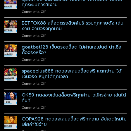
ยู
ไม่
ทุกระบบการใช้งาน
ไม่มี
ส
ผ่าน
ขั้น
on
Comments Off
ฟรี
เอเย่นต์
ต่ำ
queen88
เครดิต
ไม่มี
สล็อต
BETFOX88 สล็อตตรงสิงคโปร์ รวมทุกค่ายดัง เล่น
ไม่
ขั้น
มือ
ต้อง
ง่าย จ่ายจริงทุกเกม
ต่ำ
ถือ
ฝาก
on
Comments Off
เล่น
ระบบ
BETFOX88
ง่าย
ฝาก
สล็อต
goatbet123 เว็บตรงสล็อต ไม่ผ่านเอเย่นต์ น่าเชื่อ
ได้
ถอน
ตรง
เงิน
ถือจริงหรือ?
ไว
สิงคโปร์
จริง
ด้วย
on
Comments Off
รวม
รองรับ
AI
goatbet123
ทุก
ทุก
ไม่มี
เว็บ
spaceplus888 ทดลองเล่นสล็อตฟรี แตกง่าย ได้
ค่าย
ระบบ
สลิป
ตรง
ดัง
เงินจริง สนุกได้ทุกเวลา
การ
สล็อต
เล่น
ใช้
on
Comments Off
ไม่
ง่าย
งาน
spaceplus888
ผ่าน
จ่าย
ทดลอง
OK59 ทดลองเล่นสล็อตฟรีทุกค่าย สมัครง่าย เล่นได้
เอเย่นต์
จริง
เล่น
น่า
ทันที
ทุก
สล็อต
เชื่อ
เกม
on
Comments Off
ฟรี
ถือ
OK59
แตก
จริง
ทดลอง
COPA928 ทดลองเล่นสล็อตฟรีทุกเกม อัปเดตใหม่ไม่
ง่าย
หรือ?
เล่น
ได้
เสียค่าใช้จ่าย
สล็อต
เงิน