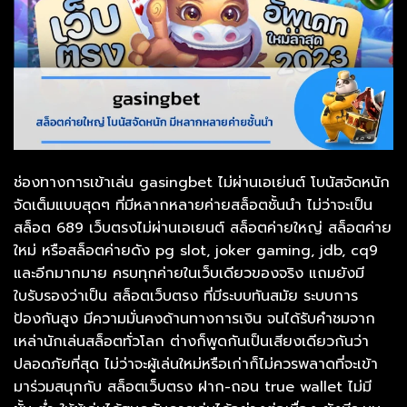
ช่องทางการเข้าเล่น gasingbet ไม่ผ่านเอเย่นต์ โบนัสจัดหนัก
จัดเต็มแบบสุดๆ ที่มีหลากหลายค่ายสล็อตชั้นนำ ไม่ว่าจะเป็น
สล็อต 689 เว็บตรงไม่ผ่านเอเยนต์ สล็อตค่ายใหญ่ สล็อตค่าย
ใหม่ หรือสล็อตค่ายดัง pg slot, joker gaming, jdb, cq9
และอีกมากมาย ครบทุกค่ายในเว็บเดียวของจริง แถมยังมี
ใบรับรองว่าเป็น สล็อตเว็บตรง ที่มีระบบทันสมัย ระบบการ
ป้องกันสูง มีความมั่นคงด้านทางการเงิน จนได้รับคำชมจาก
เหล่านักเล่นสล็อตทั่วโลก ต่างก็พูดกันเป็นเสียงเดียวกันว่า
ปลอดภัยที่สุด ไม่ว่าจะผู้เล่นใหม่หรือเก่าก็ไม่ควรพลาดที่จะเข้า
มาร่วมสนุกกับ สล็อตเว็บตรง ฝาก-ถอน true wallet ไม่มี