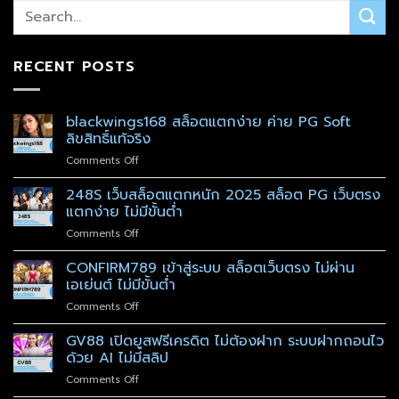
RECENT POSTS
blackwings168 สล็อตแตกง่าย ค่าย PG Soft
ลิขสิทธิ์แท้จริง
on
Comments Off
blackwings168
สล็อต
248S เว็บสล็อตแตกหนัก 2025 สล็อต PG เว็บตรง
แตก
แตกง่าย ไม่มีขั้นต่ำ
ง่าย
on
Comments Off
ค่าย
248S
PG
เว็บ
CONFIRM789 เข้าสู่ระบบ สล็อตเว็บตรง ไม่ผ่าน
Soft
สล็อต
ลิขสิทธิ์
เอเย่นต์ ไม่มีขั้นต่ำ
แตก
แท้จริง
on
Comments Off
หนัก
CONFIRM789
2025
เข้า
GV88 เปิดยูสฟรีเครดิต ไม่ต้องฝาก ระบบฝากถอนไว
สล็อต
สู่
PG
ด้วย AI ไม่มีสลิป
ระบบ
เว็บ
on
Comments Off
สล็อต
ตรง
GV88
เว็บ