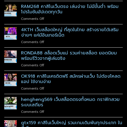
PAYMAX2
สล็อต
เอเย่นต์
สล็อต
RAM268 คาสิโนเว็บตรง เล่นง่าย ไม่มีขั้นต่ำ พร้อม
มา
เล่น
เว็บ
แรง?
โปรโมชันอัปเดตทุกวัน
ง่าย
ตรง
ที่
ปลอดภัย
on
Comments Off
มี
เหมาะ
RAM268
ดี
กับ
คา
4KTH เว็บสล็อตใหญ่ ที่สุดในไทย สร้างรายได้เสริม
อะไร?
ผู้
สิ
ทำไม
ง่ายๆ แค่มีอินเทอร์เน็ต
เล่น
โน
ถึง
ทุน
on
Comments Off
เว็บ
เลือก
น้อย
4KTH
ตรง
เล่น
เว็บ
RONDA88 สล็อตเว็บแม่ รวมค่ายสล็อต ยอดนิยม
เล่น
เกม
สล็อต
ง่าย
พร้อมรีวิวจากผู้เล่นจริง
ที่
ใหญ่
ไม่มี
นี่
on
Comments Off
ที่สุด
ขั้น
RONDA88
ใน
ต่ำ
สล็อต
OK918 คาสิโนเครดิตฟรี สมัครผ่านเว็บ ไม่ต้องโหลด
ไทย
พร้อม
เว็บ
สร้าง
แอป ใช้งานง่าย
โปรโมชัน
แม่
ราย
อัปเดต
on
Comments Off
รวม
ได้
ทุก
OK918
ค่าย
เสริม
วัน
คา
hengheng569 เว็บสล็อตตรงทั้งหมด กราฟิกสวย
สล็อต
ง่ายๆ
สิ
ยอด
ระบบเสถียร
แค่
โน
นิยม
มี
on
Comments Off
เครดิต
พร้อม
อินเทอร์เน็ต
hengheng569
ฟรี
รีวิว
เว็บ
gtx159 คาสิโนเว็บใหญ่ รวมเกมเดิมพันทุกประเภท ใน
สมัคร
จาก
สล็อต
ผ่าน