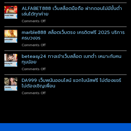
WOWC4
ตรง
ถอน
ต่ำ
สล็อต
ALFABET888 เว็บสล็อตมือถือ ฝากถอนไม่มีขั้นต่ำ
เว็บ
ได้
เว็บ
พนัน
เล่นได้ทุกค่าย
จริง
ตรง
ถูก
ไม่มี
on
Comments Off
ยุโรป
กฎหมาย
ขั้น
ALFABET888
มี
ลุ้น
ต่ำ
เว็บ
marble888 สล็อตเว็บตรง เครดิตฟรี 2025 บริการ
ใบรับ
แบบ
สล็อต
รอง
ครบวงจร
ไม่มี
มือ
เล่น
สะดุด
on
Comments Off
ถือ
ปลอดภัย
marble888
ฝาก
แตก
สล็อต
beteasy24 ทางเข้าเว็บสล็อต เบทต่ำ เหมาะกับคน
ถอน
หนัก
เว็บ
ไม่มี
ทุนน้อย
ทุก
ตรง
ขั้น
เกม
on
Comments Off
เครดิต
ต่ำ
beteasy24
ฟรี
เล่น
ทาง
DA999 เว็บพนันออนไลน์ แจกโบนัสฟรี ไม่ต้องแชร์
2025
ได้
เข้า
บริการ
ไม่ต้องเชิญเพื่อน
ทุก
เว็บ
ครบ
ค่าย
on
Comments Off
สล็อต
วงจร
DA999
เบท
เว็บ
ต่ำ
พนัน
เหมาะ
ออนไลน์
กับ
แจก
คน
โบนัส
ทุน
ฟรี
น้อย