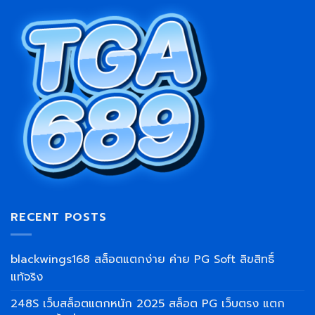
ไม่
ต้อง
แชร์
ไม่
ต้อง
เชิญ
เพื่อน
RECENT POSTS
blackwings168 สล็อตแตกง่าย ค่าย PG Soft ลิขสิทธิ์
แท้จริง
248S เว็บสล็อตแตกหนัก 2025 สล็อต PG เว็บตรง แตก