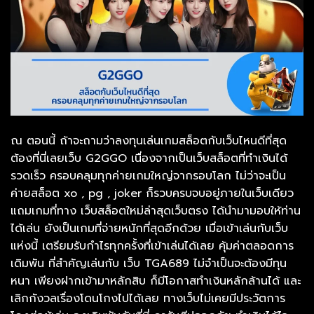
ณ ตอนนี้ ถ้าจะถามว่าลงทุนเล่นเกมสล็อตกับเว็บไหนดีที่สุด
ต้องที่นี่เลยเว็บ G2GGO เนื่องจากเป็นเว็บสล็อตที่ทำเงินได้
รวดเร็ว ครอบคลุมทุกค่ายเกมใหญ่จากรอบโลก ไม่ว่าจะเป็น
ค่ายสล็อต xo , pg , joker ก็รวบครบจบอยู่ภายในเว็บเดียว
แถมเกมที่ทาง เว็บสล็อตใหม่ล่าสุดเว็บตรง ได้นำมามอบให้ท่าน
ได้เล่น ยังเป็นเกมที่จ่ายหนักที่สุดอีกด้วย เมื่อเข้าเล่นกับเว็บ
แห่งนี้ เตรียมรับกำไรทุกครั้งที่เข้าเล่นได้เลย คุ้มค่าตลอดการ
เดิมพัน ที่สำคัญเล่นกับ เว็บ TGA689 ไม่จำเป็นจะต้องมีทุน
หนา เพียงฝากเข้ามาหลักสิบ ก็มีโอกาสทำเงินหลักล้านได้ และ
เลิกกังวลเรื่องโดนโกงไปได้เลย ทางเว็บไม่เคยมีประวัตการ