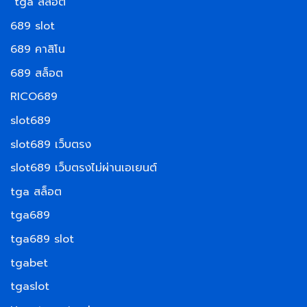
tga สล็อต
689 slot
689 คาสิโน
689 สล็อต
RICO689
slot689
slot689 เว็บตรง
slot689 เว็บตรงไม่ผ่านเอเยนต์
tga สล็อต
tga689
tga689 slot
tgabet
tgaslot