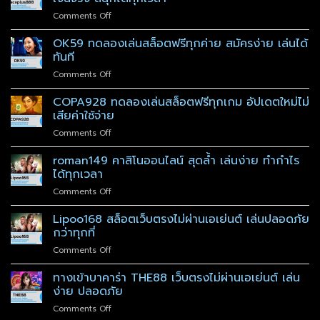
สล็อต
เล่น
ใช้
on
Comments Off
ไม่
ง่าย
งาน
spaceplus888
ผ่าน
จ่าย
ทดลอง
OK59 ทดลองเล่นสล็อตฟรีทุกค่าย สมัครง่าย เล่นได้
เอเย่นต์
จริง
เล่น
น่า
ทันที
ทุก
สล็อต
เชื่อ
เกม
on
Comments Off
ฟรี
ถือ
OK59
แตก
จริง
ทดลอง
COPA928 ทดลองเล่นสล็อตฟรีทุกเกม อัปเดตใหม่ไม่
ง่าย
หรือ?
เล่น
ได้
เสียค่าใช้จ่าย
สล็อต
เงิน
on
Comments Off
ฟรี
จริง
COPA928
ทุก
สนุก
ทดลอง
roman149 คาสิโนออนไลน์ สุดล้ำ เล่นง่าย ทำกำไร
ค่าย
ได้
เล่น
สมัคร
ได้ทุกเวลา
ทุก
สล็อต
ง่าย
เวลา
on
Comments Off
ฟรี
เล่น
roman149
ทุก
ได้
คา
Lipoo168 สล็อตเว็บตรงไม่ผ่านเอเย่นต์ เล่นปลอดภัย
เกม
ทันที
สิ
อัปเดต
กว่าทุกที่
โน
ใหม่
on
Comments Off
ออนไลน์
ไม่
Lipoo168
สุด
เสีย
สล็อต
ทางเข้าบาคาร่า THE88 เว็บตรงไม่ผ่านเอเย่นต์ เล่น
ล้ำ
ค่า
เว็บ
เล่น
ง่าย ปลอดภัย
ใช้
ตรง
ง่าย
จ่าย
on
Comments Off
ไม่
ทำ