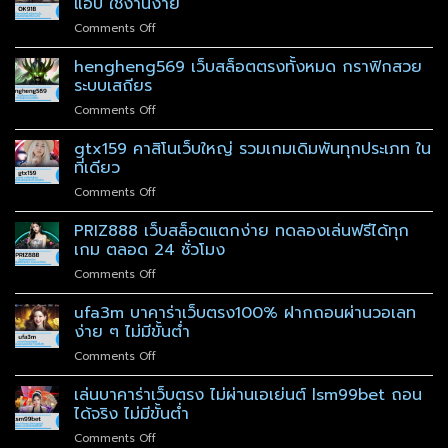
แอป ใช้งานง่าย
โปรโมชัน
แม่
ราย
อัปเดต
on
Comments Off
รวม
ได้
ทุก
OK918
ค่าย
เสริม
วัน
คา
hengheng569 เว็บสล็อตตรงทั้งหมด กราฟิกสวย
สล็อต
ง่ายๆ
สิ
ยอด
ระบบเสถียร
แค่
โน
นิยม
มี
on
Comments Off
เครดิต
พร้อม
อินเทอร์เน็ต
hengheng569
ฟรี
รีวิว
เว็บ
gtx159 คาสิโนเว็บใหญ่ รวมเกมเดิมพันทุกประเภท ใน
สมัคร
จาก
สล็อต
ผ่าน
ที่เดียว
ผู้
ตรง
เว็บ
เล่น
on
Comments Off
ทั้งหมด
ไม่
จริง
gtx159
กราฟิก
ต้อง
คา
PRIZ888 เว็บสล็อตแตกง่าย ทดลองเล่นฟรีได้ทุก
สวย
โหลด
สิ
ระบบ
เกม ตลอด 24 ชั่วโมง
แอป
โน
เสถียร
ใช้
on
Comments Off
เว็บ
งาน
PRIZ888
ใหญ่
ง่าย
เว็บ
ufa3m บาคาร่าเว็บตรง100% ฝากถอนผ่านวอเลท
รวม
สล็อต
เกม
ง่าย ๆ ไม่มีขั้นต่ำ
แตก
เดิม
on
Comments Off
ง่าย
พัน
ufa3m
ทดลอง
ทุก
บา
เล่นบาคาร่าเว็บตรง ไม่ผ่านเอเย่นต์ lsm99bet ถอน
เล่น
ประเภท
คา
ฟรี
ได้จริง ไม่มีขั้นต่ำ
ใน
ร่า
ได้
ที่
on
Comments Off
เว็บ
ทุก
เดียว