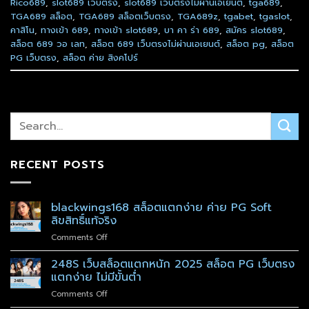
Rico689
,
slot689 เว็บตรง
,
slot689 เว็บตรงไม่ผ่านเอเยนต์
,
tga689
,
TGA689 สล็อต
,
TGA689 สล็อตเว็บตรง
,
TGA689z
,
tgabet
,
tgaslot
,
คาสิโน
,
ทางเข้า 689
,
ทางเข้า slot689
,
บา คา ร่า 689
,
สมัคร slot689
,
สล็อต 689 วอ เลท
,
สล็อต 689 เว็บตรงไม่ผ่านเอเยนต์
,
สล็อต pg
,
สล็อต
PG เว็บตรง
,
สล็อต ค่าย สิงคโปร์
RECENT POSTS
blackwings168 สล็อตแตกง่าย ค่าย PG Soft
ลิขสิทธิ์แท้จริง
on
Comments Off
blackwings168
สล็อต
248S เว็บสล็อตแตกหนัก 2025 สล็อต PG เว็บตรง
แตก
แตกง่าย ไม่มีขั้นต่ำ
ง่าย
on
Comments Off
ค่าย
248S
PG