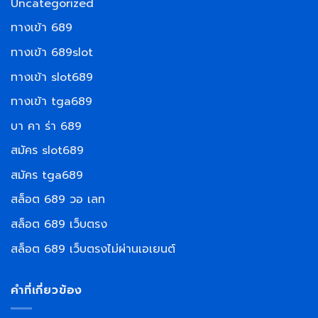
Uncategorized
ทางเข้า 689
ทางเข้า 689slot
ทางเข้า slot689
ทางเข้า tga689
บา คา ร่า 689
สมัคร slot689
สมัคร tga689
สล็อต 689 วอ เลท
สล็อต 689 เว็บตรง
สล็อต 689 เว็บตรงไม่ผ่านเอเยนต์
คำที่เกี่ยวข้อง