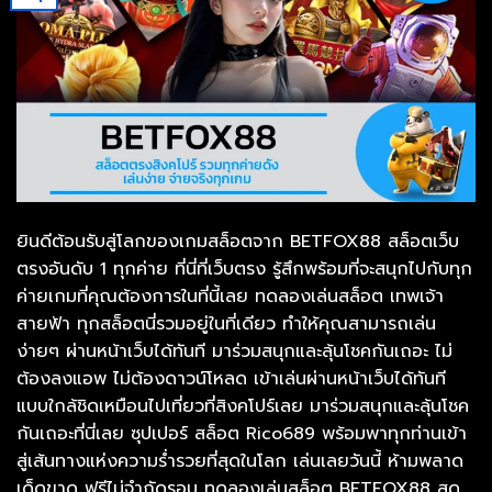
ยินดีต้อนรับสู่โลกของเกมสล็อตจาก BETFOX88 สล็อตเว็บ
ตรงอันดับ 1 ทุกค่าย ที่นี่ที่เว็บตรง รู้สึกพร้อมที่จะสนุกไปกับทุก
ค่ายเกมที่คุณต้องการในที่นี้เลย ทดลองเล่นสล็อต เทพเจ้า
สายฟ้า ทุกสล็อตนี่รวมอยู่ในที่เดียว ทำให้คุณสามารถเล่น
ง่ายๆ ผ่านหน้าเว็บได้ทันที มาร่วมสนุกและลุ้นโชคกันเถอะ ไม่
ต้องลงแอพ ไม่ต้องดาวน์โหลด เข้าเล่นผ่านหน้าเว็บได้ทันที
แบบใกล้ชิดเหมือนไปเที่ยวที่สิงคโปร์เลย มาร่วมสนุกและลุ้นโชค
กันเถอะที่นี่เลย ซุปเปอร์ สล็อต Rico689 พร้อมพาทุกท่านเข้า
สู่เส้นทางแห่งความร่ำรวยที่สุดในโลก เล่นเลยวันนี้ ห้ามพลาด
เด็ดขาด ฟรีไม่จำกัดรอบ ทดลองเล่นสล็อต BETFOX88 สุด