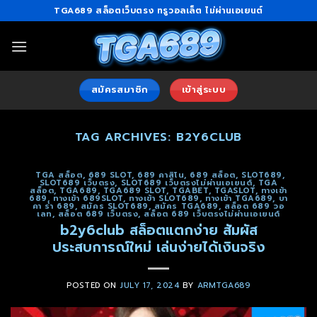
Skip
TGA689 สล็อตเว็บตรง ทรูวอลเล็ต ไม่ผ่านเอเยนต์
to
content
สมัครสมาชิก
เข้าสู่ระบบ
TAG ARCHIVES:
B2Y6CLUB
TGA สล็อต
,
689 SLOT
,
689 คาสิโน
,
689 สล็อต
,
SLOT689
,
SLOT689 เว็บตรง
,
SLOT689 เว็บตรงไม่ผ่านเอเยนต์
,
TGA
สล็อต
,
TGA689
,
TGA689 SLOT
,
TGABET
,
TGASLOT
,
ทางเข้า
689
,
ทางเข้า 689SLOT
,
ทางเข้า SLOT689
,
ทางเข้า TGA689
,
บา
คา ร่า 689
,
สมัคร SLOT689
,
สมัคร TGA689
,
สล็อต 689 วอ
เลท
,
สล็อต 689 เว็บตรง
,
สล็อต 689 เว็บตรงไม่ผ่านเอเยนต์
b2y6club สล็อตแตกง่าย สัมผัส
ประสบการณ์ใหม่ เล่นง่ายได้เงินจริง
POSTED ON
JULY 17, 2024
BY
ARMTGA689