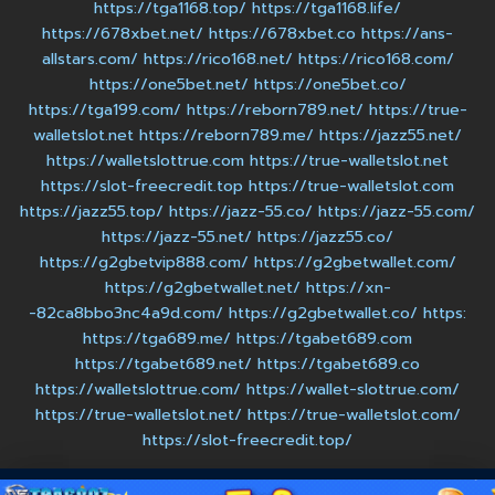
https://tga1168.top/
https://tga1168.life/
https://678xbet.net/
https://678xbet.co
https://ans-
allstars.com/
https://rico168.net/
https://rico168.com/
https://one5bet.net/
https://one5bet.co/
https://tga199.com/
https://reborn789.net/
https://true-
walletslot.net
https://reborn789.me/
https://jazz55.net/
https://walletslottrue.com
https://true-walletslot.net
https://slot-freecredit.top
https://true-walletslot.com
https://jazz55.top/
https://jazz-55.co/
https://jazz-55.com/
https://jazz-55.net/
https://jazz55.co/
https://g2gbetvip888.com/
https://g2gbetwallet.com/
https://g2gbetwallet.net/
https://xn-
-82ca8bbo3nc4a9d.com/
https://g2gbetwallet.co/
https:
https://tga689.me/
https://tgabet689.com
https://tgabet689.net/
https://tgabet689.co
https://walletslottrue.com/
https://wallet-slottrue.com/
https://true-walletslot.net/
https://true-walletslot.com/
https://slot-freecredit.top/
HOME
สมัครสมาชิก
เข้าสู่ระบบ
ติดต่อเรา