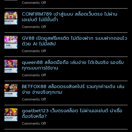
on
Comments Off
ค่าย
248S
PG
เว็บ
CONFIRM789 เข้าสู่ระบบ สล็อตเว็บตรง ไม่ผ่าน
Soft
สล็อต
ลิขสิทธิ์
เอเย่นต์ ไม่มีขั้นต่ำ
แตก
แท้จริง
on
Comments Off
หนัก
CONFIRM789
2025
เข้า
GV88 เปิดยูสฟรีเครดิต ไม่ต้องฝาก ระบบฝากถอนไว
สล็อต
สู่
PG
ด้วย AI ไม่มีสลิป
ระบบ
เว็บ
on
Comments Off
สล็อต
ตรง
GV88
เว็บ
แตก
เปิด
queen88 สล็อตมือถือ เล่นง่าย ได้เงินจริง รองรับ
ตรง
ง่าย
ยู
ไม่
ทุกระบบการใช้งาน
ไม่มี
ส
ผ่าน
ขั้น
on
Comments Off
ฟรี
เอเย่นต์
ต่ำ
queen88
เครดิต
ไม่มี
สล็อต
BETFOX88 สล็อตตรงสิงคโปร์ รวมทุกค่ายดัง เล่น
ไม่
ขั้น
มือ
ต้อง
ง่าย จ่ายจริงทุกเกม
ต่ำ
ถือ
ฝาก
on
Comments Off
เล่น
ระบบ
BETFOX88
ง่าย
ฝาก
สล็อต
goatbet123 เว็บตรงสล็อต ไม่ผ่านเอเย่นต์ น่าเชื่อ
ได้
ถอน
ตรง
เงิน
ถือจริงหรือ?
ไว
สิงคโปร์
จริง
ด้วย
on
Comments Off
รวม
รองรับ
AI
goatbet123
ทุก
ทุก
ไม่มี