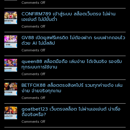
on
Comments Off
ค่าย
248S
PG
เว็บ
CONFIRM789 เข้าสู่ระบบ สล็อตเว็บตรง ไม่ผ่าน
Soft
สล็อต
ลิขสิทธิ์
เอเย่นต์ ไม่มีขั้นต่ำ
แตก
แท้จริง
on
Comments Off
หนัก
CONFIRM789
2025
เข้า
GV88 เปิดยูสฟรีเครดิต ไม่ต้องฝาก ระบบฝากถอนไว
สล็อต
สู่
PG
ด้วย AI ไม่มีสลิป
ระบบ
เว็บ
on
Comments Off
สล็อต
ตรง
GV88
เว็บ
แตก
เปิด
queen88 สล็อตมือถือ เล่นง่าย ได้เงินจริง รองรับ
ตรง
ง่าย
ยู
ไม่
ทุกระบบการใช้งาน
ไม่มี
ส
ผ่าน
ขั้น
on
Comments Off
ฟรี
เอเย่นต์
ต่ำ
queen88
เครดิต
ไม่มี
สล็อต
BETFOX88 สล็อตตรงสิงคโปร์ รวมทุกค่ายดัง เล่น
ไม่
ขั้น
มือ
ต้อง
ง่าย จ่ายจริงทุกเกม
ต่ำ
ถือ
ฝาก
on
Comments Off
เล่น
ระบบ
BETFOX88
ง่าย
ฝาก
สล็อต
goatbet123 เว็บตรงสล็อต ไม่ผ่านเอเย่นต์ น่าเชื่อ
ได้
ถอน
ตรง
เงิน
ถือจริงหรือ?
ไว
สิงคโปร์
จริง
ด้วย
on
Comments Off
รวม
รองรับ
AI
goatbet123
ทุก
ทุก
ไม่มี