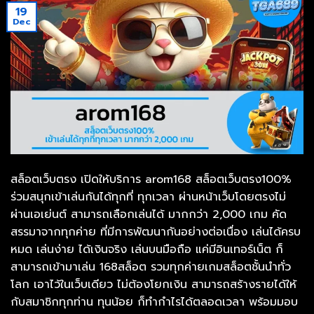
19
Dec
สล็อตเว็บตรง เปิดให้บริการ arom168 สล็อตเว็บตรง100%
ร่วมสนุกเข้าเล่นกันได้ทุกที่ ทุกเวลา ผ่านหน้าเว็บโดยตรงไม่
ผ่านเอเย่นต์ สามารถเลือกเล่นได้ มากกว่า 2,000 เกม คัด
สรรมาจากทุกค่าย ที่มีการพัฒนากันอย่างต่อเนื่อง เล่นได้ครบ
หมด เล่นง่าย ได้เงินจริง เล่นบนมือถือ แค่มีอินเทอร์เน็ต ก็
สามารถเข้ามาเล่น 168สล็อต รวมทุกค่ายเกมสล็อตชั้นนำทั่ว
โลก เอาไว้ในเว็บเดียว ไม่ต้องโยกเงิน สามารถสร้างรายได้ให้
กับสมาชิกทุกท่าน ทุนน้อย ก็ทำกำไรได้ตลอดเวลา พร้อมมอบ