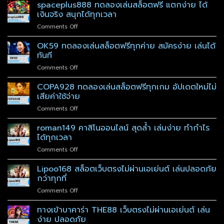
เว็บ
spaceplus888 ทดลองเล่นสล็อตฟรี แตกง่าย ได้
ค่าย
ระบบ
สลิป
ตรง
ดัง
เงินจริง สนุกได้ทุกเวลา
การ
สล็อต
เล่น
ใช้
on
Comments Off
ไม่
ง่าย
งาน
spaceplus888
ผ่าน
จ่าย
ทดลอง
OK59 ทดลองเล่นสล็อตฟรีทุกค่าย สมัครง่าย เล่นได้
เอเย่นต์
จริง
เล่น
น่า
ทันที
ทุก
สล็อต
เชื่อ
เกม
on
Comments Off
ฟรี
ถือ
OK59
แตก
จริง
ทดลอง
COPA928 ทดลองเล่นสล็อตฟรีทุกเกม อัปเดตใหม่ไม่
ง่าย
หรือ?
เล่น
ได้
เสียค่าใช้จ่าย
สล็อต
เงิน
on
Comments Off
ฟรี
จริง
COPA928
ทุก
สนุก
ทดลอง
roman149 คาสิโนออนไลน์ สุดล้ำ เล่นง่าย ทำกำไร
ค่าย
ได้
เล่น
สมัคร
ได้ทุกเวลา
ทุก
สล็อต
ง่าย
เวลา
on
Comments Off
ฟรี
เล่น
roman149
ทุก
ได้
คา
Lipoo168 สล็อตเว็บตรงไม่ผ่านเอเย่นต์ เล่นปลอดภัย
เกม
ทันที
สิ
อัปเดต
กว่าทุกที่
โน
ใหม่
on
Comments Off
ออนไลน์
ไม่
Lipoo168
สุด
เสีย
สล็อต
ทางเข้าบาคาร่า THE88 เว็บตรงไม่ผ่านเอเย่นต์ เล่น
ล้ำ
ค่า
เว็บ
เล่น
ง่าย ปลอดภัย
ใช้