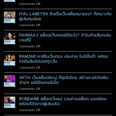
ตรง
ง่าย
จ่าย
on
Comments Off
ไม่
ทำ
ทาง
ผ่าน
กำไร
เข้า
ทำไม LABET99 ถึงเป็นเว็บสล็อตมาแรง? ที่เหมาะกับ
เอเย่นต์
ได้
บา
เล่น
ผู้เล่นทุนน้อย
ทุก
คา
ปลอดภัย
เวลา
on
Comments Off
ร่า
กว่า
ทำไม
THE88
ทุก
LABET99
PAYMAX2 สล็อตเว็บตรงมีดีอะไร? ทำไมถึงเลือกเล่น
เว็บ
ที่
ถึง
ตรง
เกมที่นี่
เป็น
ไม่
on
Comments Off
เว็บ
ผ่าน
PAYMAX2
สล็อต
เอเย่นต์
สล็อต
RAM268 คาสิโนเว็บตรง เล่นง่าย ไม่มีขั้นต่ำ พร้อม
มา
เล่น
เว็บ
แรง?
โปรโมชันอัปเดตทุกวัน
ง่าย
ตรง
ที่
ปลอดภัย
on
Comments Off
มี
เหมาะ
RAM268
ดี
กับ
คา
4KTH เว็บสล็อตใหญ่ ที่สุดในไทย สร้างรายได้เสริม
อะไร?
ผู้
สิ
ทำไม
ง่ายๆ แค่มีอินเทอร์เน็ต
เล่น
โน
ถึง
ทุน
on
Comments Off
เว็บ
เลือก
น้อย
4KTH
ตรง
เล่น
เว็บ
RONDA88 สล็อตเว็บแม่ รวมค่ายสล็อต ยอดนิยม
เล่น
เกม
สล็อต
ง่าย
พร้อมรีวิวจากผู้เล่นจริง
ที่
ใหญ่
ไม่มี
นี่
on
Comments Off
ที่สุด
ขั้น
RONDA88
ใน
ต่ำ