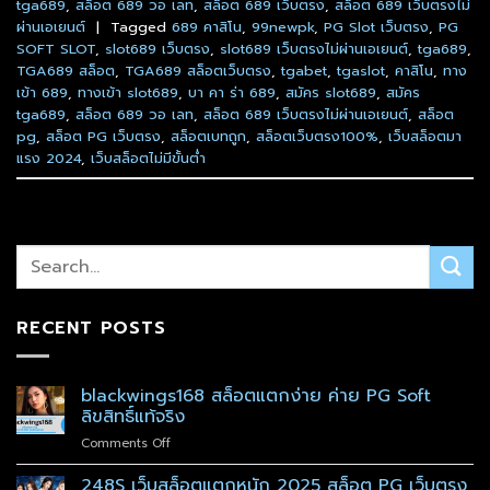
tga689
,
สล็อต 689 วอ เลท
,
สล็อต 689 เว็บตรง
,
สล็อต 689 เว็บตรงไม่
ผ่านเอเยนต์
|
Tagged
689 คาสิโน
,
99newpk
,
PG Slot เว็บตรง
,
PG
SOFT SLOT
,
slot689 เว็บตรง
,
slot689 เว็บตรงไม่ผ่านเอเยนต์
,
tga689
,
TGA689 สล็อต
,
TGA689 สล็อตเว็บตรง
,
tgabet
,
tgaslot
,
คาสิโน
,
ทาง
เข้า 689
,
ทางเข้า slot689
,
บา คา ร่า 689
,
สมัคร slot689
,
สมัคร
tga689
,
สล็อต 689 วอ เลท
,
สล็อต 689 เว็บตรงไม่ผ่านเอเยนต์
,
สล็อต
pg
,
สล็อต PG เว็บตรง
,
สล็อตเบทถูก
,
สล็อตเว็บตรง100%
,
เว็บสล็อตมา
แรง 2024
,
เว็บสล็อตไม่มีขั้นต่ำ
RECENT POSTS
blackwings168 สล็อตแตกง่าย ค่าย PG Soft
ลิขสิทธิ์แท้จริง
on
Comments Off
blackwings168
สล็อต
248S เว็บสล็อตแตกหนัก 2025 สล็อต PG เว็บตรง