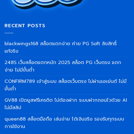
RECENT POSTS
blackwings168 สล็อตแตกง่าย ค่าย PG Soft ลิขสิทธิ์
แท้จริง
248S เว็บสล็อตแตกหนัก 2025 สล็อต PG เว็บตรง แตก
ง่าย ไม่มีขั้นต่ำ
CONFIRM789 เข้าสู่ระบบ สล็อตเว็บตรง ไม่ผ่านเอเย่นต์ ไม่มี
ขั้นต่ำ
GV88 เปิดยูสฟรีเครดิต ไม่ต้องฝาก ระบบฝากถอนไวด้วย AI
ไม่มีสลิป
queen88 สล็อตมือถือ เล่นง่าย ได้เงินจริง รองรับทุกระบบ
การใช้งาน