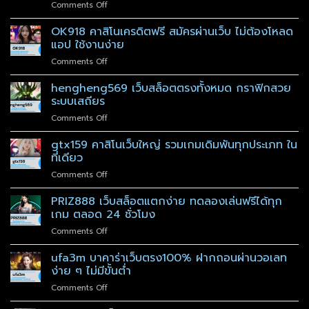
on
Comments Off
ที่สุด
ขั้น
RONDA88
ใน
ต่ำ
สล็อต
OK918 คาสิโนเครดิตฟรี สมัครผ่านเว็บ ไม่ต้องโหลด
ไทย
พร้อม
เว็บ
สร้าง
แอป ใช้งานง่าย
โปรโมชัน
แม่
ราย
อัปเดต
on
Comments Off
รวม
ได้
ทุก
OK918
ค่าย
เสริม
วัน
คา
hengheng569 เว็บสล็อตตรงทั้งหมด กราฟิกสวย
สล็อต
ง่ายๆ
สิ
ยอด
ระบบเสถียร
แค่
โน
นิยม
มี
on
Comments Off
เครดิต
พร้อม
อินเทอร์เน็ต
hengheng569
ฟรี
รีวิว
เว็บ
gtx159 คาสิโนเว็บใหญ่ รวมเกมเดิมพันทุกประเภท ใน
สมัคร
จาก
สล็อต
ผ่าน
ที่เดียว
ผู้
ตรง
เว็บ
เล่น
on
Comments Off
ทั้งหมด
ไม่
จริง
gtx159
กราฟิก
ต้อง
คา
PRIZ888 เว็บสล็อตแตกง่าย ทดลองเล่นฟรีได้ทุก
สวย
โหลด
สิ
ระบบ
เกม ตลอด 24 ชั่วโมง
แอป
โน
เสถียร
ใช้
on
Comments Off
เว็บ
งาน
PRIZ888
ใหญ่
ง่าย
เว็บ
ufa3m บาคาร่าเว็บตรง100% ฝากถอนผ่านวอเลท
รวม
สล็อต
เกม
ง่าย ๆ ไม่มีขั้นต่ำ
แตก
เดิม
on
Comments Off
ง่าย
พัน
ufa3m
ทดลอง
ทุก