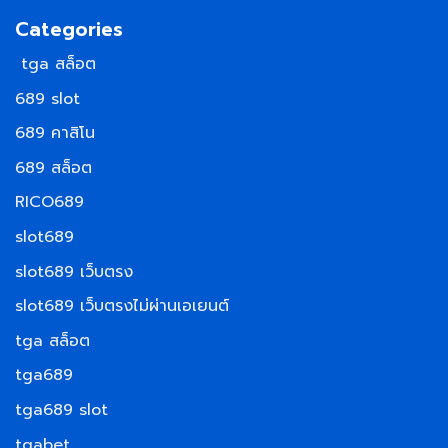
Categories
tga สล็อต
689 slot
689 คาสิโน
689 สล็อต
RICO689
slot689
slot689 เว็บตรง
slot689 เว็บตรงไม่ผ่านเอเยนต์
tga สล็อต
tga689
tga689 slot
tgabet