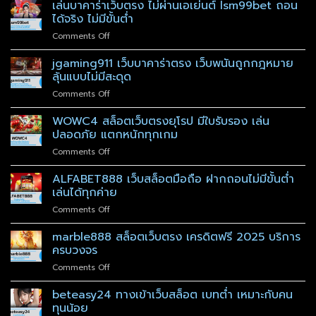
บา
เล่นบาคาร่าเว็บตรง ไม่ผ่านเอเย่นต์ lsm99bet ถอน
เล่น
ประเภท
คา
ฟรี
ได้จริง ไม่มีขั้นต่ำ
ใน
ร่า
ได้
ที่
on
Comments Off
เว็บ
ทุก
เดียว
เล่น
ตรง100%
เกม
บา
jgaming911 เว็บบาคาร่าตรง เว็บพนันถูกกฎหมาย
ฝาก
ตลอด
คา
ถอน
ลุ้นแบบไม่มีสะดุด
24
ร่า
ผ่าน
ชั่วโมง
on
Comments Off
เว็บ
วอ
jgaming911
ตรง
เลท
เว็บ
WOWC4 สล็อตเว็บตรงยุโรป มีใบรับรอง เล่น
ไม่
ง่าย
บา
ผ่าน
ปลอดภัย แตกหนักทุกเกม
ๆ
คา
เอเย่นต์
ไม่มี
on
Comments Off
ร่า
lsm99bet
ขั้น
WOWC4
ตรง
ถอน
ต่ำ
สล็อต
ALFABET888 เว็บสล็อตมือถือ ฝากถอนไม่มีขั้นต่ำ
เว็บ
ได้
เว็บ
พนัน
เล่นได้ทุกค่าย
จริง
ตรง
ถูก
ไม่มี
on
Comments Off
ยุโรป
กฎหมาย
ขั้น
ALFABET888
มี
ลุ้น
ต่ำ
เว็บ
marble888 สล็อตเว็บตรง เครดิตฟรี 2025 บริการ
ใบรับ
แบบ
สล็อต
รอง
ครบวงจร
ไม่มี
มือ
เล่น
สะดุด
on
Comments Off
ถือ
ปลอดภัย
marble888
ฝาก
แตก
สล็อต
beteasy24 ทางเข้าเว็บสล็อต เบทต่ำ เหมาะกับคน
ถอน
หนัก
เว็บ
ไม่มี
ทุนน้อย
ทุก
ตรง