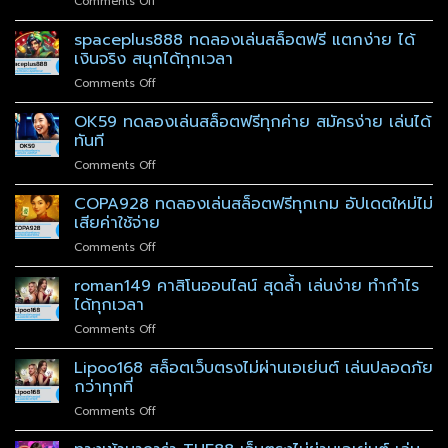
on
Comments Off
รวม
รองรับ
AI
goatbet123
ทุก
ทุก
ไม่มี
เว็บ
spaceplus888 ทดลองเล่นสล็อตฟรี แตกง่าย ได้
ค่าย
ระบบ
สลิป
ตรง
ดัง
เงินจริง สนุกได้ทุกเวลา
การ
สล็อต
เล่น
ใช้
on
Comments Off
ไม่
ง่าย
งาน
spaceplus888
ผ่าน
จ่าย
ทดลอง
OK59 ทดลองเล่นสล็อตฟรีทุกค่าย สมัครง่าย เล่นได้
เอเย่นต์
จริง
เล่น
น่า
ทันที
ทุก
สล็อต
เชื่อ
เกม
on
Comments Off
ฟรี
ถือ
OK59
แตก
จริง
ทดลอง
COPA928 ทดลองเล่นสล็อตฟรีทุกเกม อัปเดตใหม่ไม่
ง่าย
หรือ?
เล่น
ได้
เสียค่าใช้จ่าย
สล็อต
เงิน
on
Comments Off
ฟรี
จริง
COPA928
ทุก
สนุก
ทดลอง
roman149 คาสิโนออนไลน์ สุดล้ำ เล่นง่าย ทำกำไร
ค่าย
ได้
เล่น
สมัคร
ได้ทุกเวลา
ทุก
สล็อต
ง่าย
เวลา
on
Comments Off
ฟรี
เล่น
roman149
ทุก
ได้
คา
Lipoo168 สล็อตเว็บตรงไม่ผ่านเอเย่นต์ เล่นปลอดภัย
เกม
ทันที
สิ
อัปเดต
กว่าทุกที่
โน
ใหม่
on
Comments Off
ออนไลน์
ไม่
Lipoo168
สุด
เสีย
สล็อต
ล้ำ