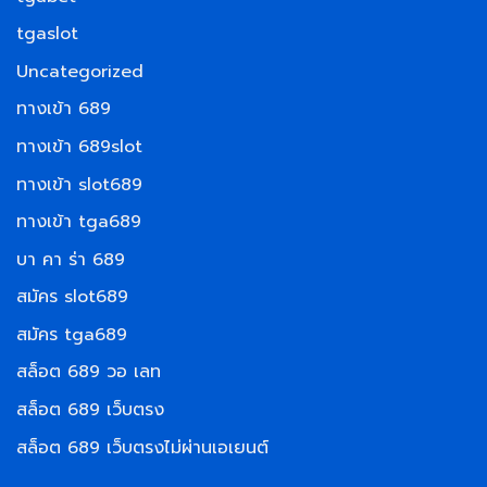
tgaslot
Uncategorized
ทางเข้า 689
ทางเข้า 689slot
ทางเข้า slot689
ทางเข้า tga689
บา คา ร่า 689
สมัคร slot689
สมัคร tga689
สล็อต 689 วอ เลท
สล็อต 689 เว็บตรง
สล็อต 689 เว็บตรงไม่ผ่านเอเยนต์