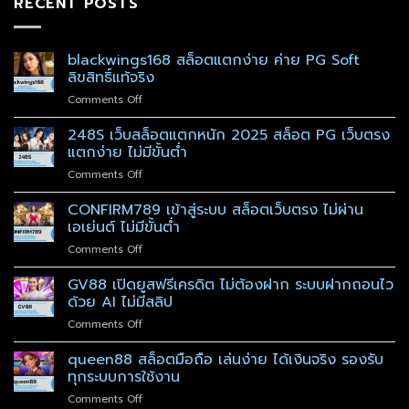
RECENT POSTS
blackwings168 สล็อตแตกง่าย ค่าย PG Soft
ลิขสิทธิ์แท้จริง
on
Comments Off
blackwings168
สล็อต
248S เว็บสล็อตแตกหนัก 2025 สล็อต PG เว็บตรง
แตก
แตกง่าย ไม่มีขั้นต่ำ
ง่าย
on
Comments Off
ค่าย
248S
PG
เว็บ
CONFIRM789 เข้าสู่ระบบ สล็อตเว็บตรง ไม่ผ่าน
Soft
สล็อต
ลิขสิทธิ์
เอเย่นต์ ไม่มีขั้นต่ำ
แตก
แท้จริง
on
Comments Off
หนัก
CONFIRM789
2025
เข้า
GV88 เปิดยูสฟรีเครดิต ไม่ต้องฝาก ระบบฝากถอนไว
สล็อต
สู่
PG
ด้วย AI ไม่มีสลิป
ระบบ
เว็บ
on
Comments Off
สล็อต
ตรง
GV88
เว็บ
แตก
เปิด
queen88 สล็อตมือถือ เล่นง่าย ได้เงินจริง รองรับ
ตรง
ง่าย
ยู
ไม่
ทุกระบบการใช้งาน
ไม่มี
ส
ผ่าน
ขั้น
on
Comments Off
ฟรี
เอเย่นต์
ต่ำ