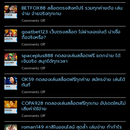
queen88
เครดิต
ไม่มี
สล็อต
BETFOX88 สล็อตตรงสิงคโปร์ รวมทุกค่ายดัง เล่น
ไม่
ขั้น
มือ
ต้อง
ง่าย จ่ายจริงทุกเกม
ต่ำ
ถือ
ฝาก
on
Comments Off
เล่น
ระบบ
BETFOX88
ง่าย
ฝาก
สล็อต
goatbet123 เว็บตรงสล็อต ไม่ผ่านเอเย่นต์ น่าเชื่อ
ได้
ถอน
ตรง
เงิน
ถือจริงหรือ?
ไว
สิงคโปร์
จริง
ด้วย
on
Comments Off
รวม
รองรับ
AI
goatbet123
ทุก
ทุก
ไม่มี
เว็บ
spaceplus888 ทดลองเล่นสล็อตฟรี แตกง่าย ได้
ค่าย
ระบบ
สลิป
ตรง
ดัง
เงินจริง สนุกได้ทุกเวลา
การ
สล็อต
เล่น
ใช้
on
Comments Off
ไม่
ง่าย
งาน
spaceplus888
ผ่าน
จ่าย
ทดลอง
OK59 ทดลองเล่นสล็อตฟรีทุกค่าย สมัครง่าย เล่นได้
เอเย่นต์
จริง
เล่น
น่า
ทันที
ทุก
สล็อต
เชื่อ
เกม
on
Comments Off
ฟรี
ถือ
OK59
แตก
จริง
ทดลอง
COPA928 ทดลองเล่นสล็อตฟรีทุกเกม อัปเดตใหม่ไม่
ง่าย
หรือ?
เล่น
ได้
เสียค่าใช้จ่าย
สล็อต
เงิน
on
Comments Off
ฟรี
จริง
COPA928
ทุก
สนุก
ทดลอง
roman149 คาสิโนออนไลน์ สุดล้ำ เล่นง่าย ทำกำไร
ค่าย
ได้