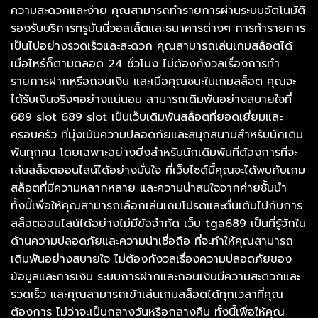
ความสะดวกและง่าย คุณสามารถทำรายการผ่านระบบอัตโนมัติ
รองรับบริการทรูมันนี่วอลเล็ตและธนาคารต่างๆ การทำรายการ
เป็นไปอย่างรวดเร็วและสะดวก คุณสามารถเล่นเกมสล็อตได้
เมื่อไหร่ก็ตามตลอด 24 ชั่วโมง ไม่ต้องกังวลเรื่องการทำ
รายการฝากหรือถอนเงิน และเมื่อคุณชนะในเกมสล็อต คุณจะ
ได้รับเงินจริงๆอย่างแน่นอน สามารถเดิมพันอย่างสบายใจที่
689 slot 689 slot เป็นเว็บเดิมพันสล็อตที่ยอดเยี่ยมและ
ครอบครัว ที่มุ่งเน้นความปลอดภัยและสนุกสนานสำหรับนักเดิม
พันทุกคน โดยเฉพาะอย่างยิ่งสำหรับนักเดิมพันที่ต้องการที่จะ
เล่นสล็อตออนไลน์ได้อย่างมั่นใจ ที่เว็บไซต์นี้คุณจะได้พบกับเกม
สล็อตที่มีความหลากหลาย และความน่าสนใจจากค่ายชั้นนำ
ทั้งนี้เพื่อให้คุณสามารถเลือกเล่นเกมโปรดและตื่นเต้นไปกับการ
สล็อตออนไลน์ได้อย่างไม่มีข้อจำกัด เว็บ tga689 เป็นที่รู้จักใน
ด้านความปลอดภัยและความน่าเชื่อถือ ที่จะทำให้คุณสามารถ
เดิมพันอย่างสบายใจ ไม่ต้องกังวลเรื่องความปลอดภัยของ
ข้อมูลและการเงิน ระบบการฝากและถอนเงินมีความสะดวกและ
รวดเร็ว และคุณสามารถเข้าเล่นเกมสล็อตได้ทุกเวลาที่คุณ
ต้องการ ไม่ว่าจะเป็นกลางวันหรือกลางคืน ทั้งนี้เพื่อให้คุณ