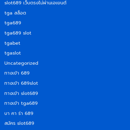
slot689 เว็บตรงไม่ผ่านเอเยนต์
tga สล็อต
tga689
tga689 slot
tgabet
tgaslot
Uncategorized
ทางเข้า 689
ทางเข้า 689slot
ทางเข้า slot689
ทางเข้า tga689
บา คา ร่า 689
สมัคร slot689