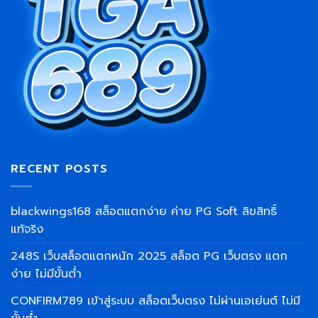
ต้อง
เชิญ
เพื่อน
RECENT POSTS
blackwings168 สล็อตแตกง่าย ค่าย PG Soft ลิขสิทธิ์
แท้จริง
248S เว็บสล็อตแตกหนัก 2025 สล็อต PG เว็บตรง แตก
ง่าย ไม่มีขั้นต่ำ
CONFIRM789 เข้าสู่ระบบ สล็อตเว็บตรง ไม่ผ่านเอเย่นต์ ไม่มี