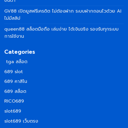
ขั้นต่ำ
GV88 เปิดยูสฟรีเครดิต ไม่ต้องฝาก ระบบฝากถอนไวด้วย AI
ไม่มีสลิป
queen88 สล็อตมือถือ เล่นง่าย ได้เงินจริง รองรับทุกระบบ
การใช้งาน
Categories
tga สล็อต
689 slot
689 คาสิโน
689 สล็อต
RICO689
slot689
slot689 เว็บตรง