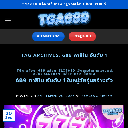
Skip
TGA689 สล็อตเว็บตรง ทรูวอลเล็ต ไม่ผ่านเอเยนต์
to
content
สมัครสมาชิก
เข้าสู่ระบบ
TAG ARCHIVES:
689 คาสิโน อันดับ 1
TGA สล็อต
,
689 สล็อต
,
SLOT689 เว็บตรงไม่ผ่านเอเยนต์
,
สมัคร SLOT689
,
สล็อต 689 เว็บตรง
689 คาสิโน อันดับ 1 ในหมู่วัยรุ่นสร้างตัว
POSTED ON
SEPTEMBER 20, 2023
BY
ZOXCOVOTGA689
20
Sep