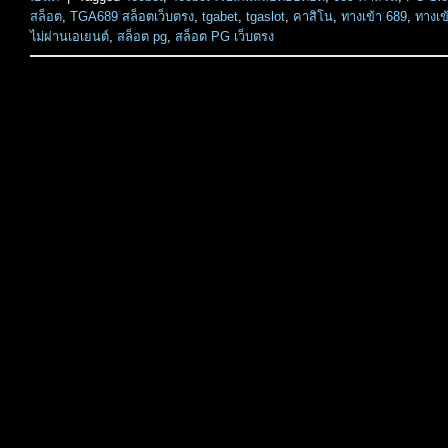
สล็อต
,
TGA689 สล็อตเว็บตรง
,
tgabet
,
tgaslot
,
คาสิโน
,
ทางเข้า 689
,
ทางเข
ไม่ผ่านเอเยนต์
,
สล็อต pg
,
สล็อต PG เว็บตรง