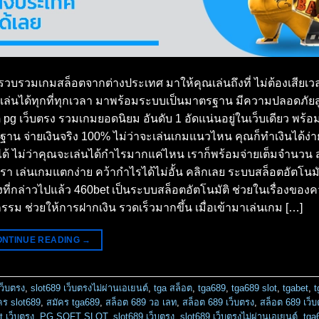
บรวมเกมสล็อตจากต่างประเทศ มาให้คุณเล่นถึงที่ ไม่ต้องเสียเว
ือ เล่นได้ทุกที่ทุกเวลา มาพร้อมระบบเป็นมาตรฐาน มีความปลอดภัยสูง
pg เว็บตรง รวมเกมยอดนิยม อันดับ 1 อัดแน่นอยู่ในเว็บเดียว พร้อ
ฐาน จ่ายเงินจริง 100% ไม่ว่าจะเล่นเกมแนวไหน คุณก็ทำเงินได้ง่า
ยได้ ไม่ว่าคุณจะเล่นได้กำไรมากแค่ไหน เราก็พร้อมจ่ายเต็มจำนวน
รา เล่นเกมแตกง่าย คว้ากำไรได้ไม่อั้น คลิกเลย ระบบสล็อตอัตโนมั
ที่กล่าวไปแล้ว 460bet เป็นระบบสล็อตอัตโนมัติ ช่วยในเรื่องของ
รม ช่วยให้การฝากเงิน รวดเร็วมากขึ้น เมื่อเข้ามาเล่นเกม […]
ONTINUE READING
→
เว็บตรง
,
slot689 เว็บตรงไม่ผ่านเอเยนต์
,
tga สล็อต
,
tga689
,
tga689 slot
,
tgabet
,
t
คร slot689
,
สมัคร tga689
,
สล็อต 689 วอ เลท
,
สล็อต 689 เว็บตรง
,
สล็อต 689 เว็บ
 เว็บตรง
,
PG SOFT SLOT
,
slot689 เว็บตรง
,
slot689 เว็บตรงไม่ผ่านเอเยนต์
,
tga