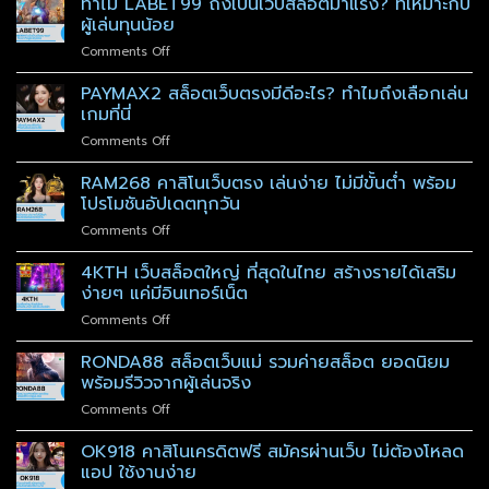
ทำไม LABET99 ถึงเป็นเว็บสล็อตมาแรง? ที่เหมาะกับ
เอเย่นต์
ได้
บา
เล่น
ผู้เล่นทุนน้อย
ทุก
คา
ปลอดภัย
เวลา
on
Comments Off
ร่า
กว่า
ทำไม
THE88
ทุก
LABET99
PAYMAX2 สล็อตเว็บตรงมีดีอะไร? ทำไมถึงเลือกเล่น
เว็บ
ที่
ถึง
ตรง
เกมที่นี่
เป็น
ไม่
on
Comments Off
เว็บ
ผ่าน
PAYMAX2
สล็อต
เอเย่นต์
สล็อต
RAM268 คาสิโนเว็บตรง เล่นง่าย ไม่มีขั้นต่ำ พร้อม
มา
เล่น
เว็บ
แรง?
โปรโมชันอัปเดตทุกวัน
ง่าย
ตรง
ที่
ปลอดภัย
on
Comments Off
มี
เหมาะ
RAM268
ดี
กับ
คา
4KTH เว็บสล็อตใหญ่ ที่สุดในไทย สร้างรายได้เสริม
อะไร?
ผู้
สิ
ทำไม
ง่ายๆ แค่มีอินเทอร์เน็ต
เล่น
โน
ถึง
ทุน
on
Comments Off
เว็บ
เลือก
น้อย
4KTH
ตรง
เล่น
เว็บ
RONDA88 สล็อตเว็บแม่ รวมค่ายสล็อต ยอดนิยม
เล่น
เกม
สล็อต
ง่าย
พร้อมรีวิวจากผู้เล่นจริง
ที่
ใหญ่
ไม่มี
นี่
on
Comments Off
ที่สุด
ขั้น
RONDA88
ใน
ต่ำ
สล็อต
OK918 คาสิโนเครดิตฟรี สมัครผ่านเว็บ ไม่ต้องโหลด
ไทย
พร้อม
เว็บ
สร้าง
แอป ใช้งานง่าย
โปรโมชัน
แม่
ราย