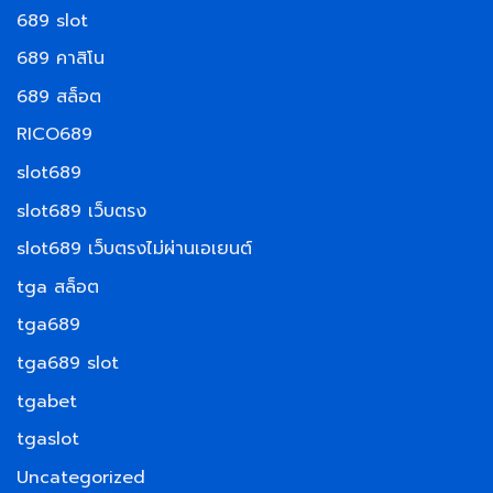
689 slot
689 คาสิโน
689 สล็อต
RICO689
slot689
slot689 เว็บตรง
slot689 เว็บตรงไม่ผ่านเอเยนต์
tga สล็อต
tga689
tga689 slot
tgabet
tgaslot
Uncategorized