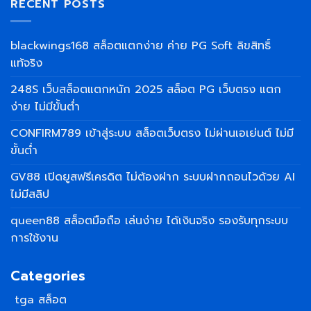
RECENT POSTS
blackwings168 สล็อตแตกง่าย ค่าย PG Soft ลิขสิทธิ์
แท้จริง
248S เว็บสล็อตแตกหนัก 2025 สล็อต PG เว็บตรง แตก
ง่าย ไม่มีขั้นต่ำ
CONFIRM789 เข้าสู่ระบบ สล็อตเว็บตรง ไม่ผ่านเอเย่นต์ ไม่มี
ขั้นต่ำ
GV88 เปิดยูสฟรีเครดิต ไม่ต้องฝาก ระบบฝากถอนไวด้วย AI
ไม่มีสลิป
queen88 สล็อตมือถือ เล่นง่าย ได้เงินจริง รองรับทุกระบบ
การใช้งาน
Categories
tga สล็อต