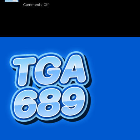
เว็บ
ครบ
ค่าย
on
Comments Off
สล็อต
วงจร
DA999
เบท
เว็บ
ต่ำ
พนัน
เหมาะ
ออนไลน์
กับ
แจก
คน
โบนัส
ทุน
ฟรี
น้อย
ไม่
ต้อง
แชร์
ไม่
ต้อง
เชิญ
เพื่อน