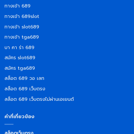
ทางเข้า 689
ทางเข้า 689slot
ทางเข้า slot689
ทางเข้า tga689
บา คา ร่า 689
สมัคร slot689
สมัคร tga689
สล็อต 689 วอ เลท
สล็อต 689 เว็บตรง
สล็อต 689 เว็บตรงไม่ผ่านเอเยนต์
คำที่เกี่ยวข้อง
สล็อตเว็บตรง