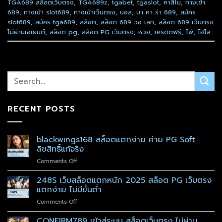
TGA689 สล็อตเว็บตรง
,
TGA689z
,
tgabet
,
tgaslot
,
คาสิโน
,
ทางเข้า
689
,
ทางเข้า slot689
,
ทางเข้าเว็บตรง
,
บอล
,
บา คา ร่า 689
,
สมัคร
slot689
,
สมัคร tga689
,
สล็อต
,
สล็อต 689 วอ เลท
,
สล็อต 689 เว็บตรง
ไม่ผ่านเอเยนต์
,
สล็อต pg
,
สล็อต PG เว็บตรง
,
หวย
,
เครดิตฟรี
,
ไพ่
,
ไฮโล
RECENT POSTS
blackwings168 สล็อตแตกง่าย ค่าย PG Soft
ลิขสิทธิ์แท้จริง
on
Comments Off
blackwings168
สล็อต
248S เว็บสล็อตแตกหนัก 2025 สล็อต PG เว็บตรง
แตก
แตกง่าย ไม่มีขั้นต่ำ
ง่าย
on
Comments Off
ค่าย
248S
PG
เว็บ
CONFIRM789 เข้าสู่ระบบ สล็อตเว็บตรง ไม่ผ่าน
Soft