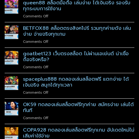
เปิด
queen88 สล็อตมือถือ เล่นง่าย ได้เงินจริง รองรับ
ตรง
ง่าย
ยู
ไม่
ทุกระบบการใช้งาน
ไม่มี
ส
ผ่าน
ขั้น
on
Comments Off
ฟรี
เอเย่นต์
ต่ำ
queen88
เครดิต
ไม่มี
สล็อต
BETFOX88 สล็อตตรงสิงคโปร์ รวมทุกค่ายดัง เล่น
ไม่
ขั้น
มือ
ต้อง
ง่าย จ่ายจริงทุกเกม
ต่ำ
ถือ
ฝาก
on
Comments Off
เล่น
ระบบ
BETFOX88
ง่าย
ฝาก
สล็อต
goatbet123 เว็บตรงสล็อต ไม่ผ่านเอเย่นต์ น่าเชื่อ
ได้
ถอน
ตรง
เงิน
ถือจริงหรือ?
ไว
สิงคโปร์
จริง
ด้วย
on
Comments Off
รวม
รองรับ
AI
goatbet123
ทุก
ทุก
ไม่มี
เว็บ
spaceplus888 ทดลองเล่นสล็อตฟรี แตกง่าย ได้
ค่าย
ระบบ
สลิป
ตรง
ดัง
เงินจริง สนุกได้ทุกเวลา
การ
สล็อต
เล่น
ใช้
on
Comments Off
ไม่
ง่าย
งาน
spaceplus888
ผ่าน
จ่าย
ทดลอง
OK59 ทดลองเล่นสล็อตฟรีทุกค่าย สมัครง่าย เล่นได้
เอเย่นต์
จริง
เล่น
น่า
ทันที
ทุก
สล็อต
เชื่อ
เกม
on
Comments Off
ฟรี
ถือ
OK59
แตก
จริง
ทดลอง
COPA928 ทดลองเล่นสล็อตฟรีทุกเกม อัปเดตใหม่ไม่
ง่าย
หรือ?
เล่น
ได้
เสียค่าใช้จ่าย
สล็อต