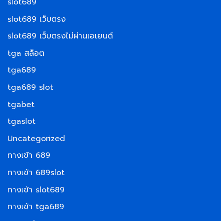
slot689
slot689 เว็บตรง
slot689 เว็บตรงไม่ผ่านเอเยนต์
tga สล็อต
tga689
tga689 slot
tgabet
tgaslot
Uncategorized
ทางเข้า 689
ทางเข้า 689slot
ทางเข้า slot689
ทางเข้า tga689