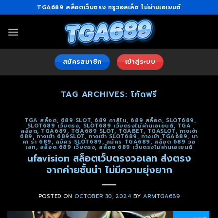
Skip
TGA689 สล็อตเว็บตรง ทรูวอลเล็ต ไม่ผ่านเอเยนต์
to
content
สมัครสมาชิก
เข้าสู่ระบบ
TAG ARCHIVES:
โค้ดฟรี
TGA สล็อต
,
689 SLOT
,
689 คาสิโน
,
689 สล็อต
,
SLOT689
,
SLOT689 เว็บตรง
,
SLOT689 เว็บตรงไม่ผ่านเอเยนต์
,
TGA
สล็อต
,
TGA689
,
TGA689 SLOT
,
TGABET
,
TGASLOT
,
ทางเข้า
689
,
ทางเข้า 689SLOT
,
ทางเข้า SLOT689
,
ทางเข้า TGA689
,
บา
คา ร่า 689
,
สมัคร SLOT689
,
สมัคร TGA689
,
สล็อต 689 วอ
เลท
,
สล็อต 689 เว็บตรง
,
สล็อต 689 เว็บตรงไม่ผ่านเอเยนต์
ufavision สล็อตเว็บตรงวอเลท ส่งตรง
จากค่ายชั้นนำ ไม่มีความยุ่งยาก
POSTED ON
OCTOBER 30, 2024
BY
ARMTGA689