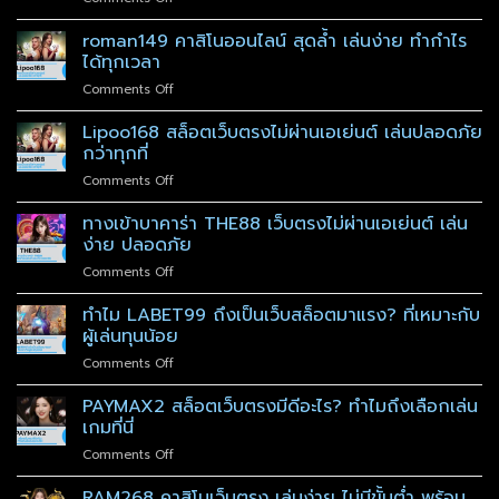
ฟรี
จริง
COPA928
ทุก
สนุก
ทดลอง
roman149 คาสิโนออนไลน์ สุดล้ำ เล่นง่าย ทำกำไร
ค่าย
ได้
เล่น
สมัคร
ได้ทุกเวลา
ทุก
สล็อต
ง่าย
เวลา
on
Comments Off
ฟรี
เล่น
roman149
ทุก
ได้
คา
Lipoo168 สล็อตเว็บตรงไม่ผ่านเอเย่นต์ เล่นปลอดภัย
เกม
ทันที
สิ
อัปเดต
กว่าทุกที่
โน
ใหม่
on
Comments Off
ออนไลน์
ไม่
Lipoo168
สุด
เสีย
สล็อต
ทางเข้าบาคาร่า THE88 เว็บตรงไม่ผ่านเอเย่นต์ เล่น
ล้ำ
ค่า
เว็บ
เล่น
ง่าย ปลอดภัย
ใช้
ตรง
ง่าย
จ่าย
on
Comments Off
ไม่
ทำ
ทาง
ผ่าน
กำไร
เข้า
ทำไม LABET99 ถึงเป็นเว็บสล็อตมาแรง? ที่เหมาะกับ
เอเย่นต์
ได้
บา
เล่น
ผู้เล่นทุนน้อย
ทุก
คา
ปลอดภัย
เวลา
on
Comments Off
ร่า
กว่า
ทำไม
THE88
ทุก
LABET99
PAYMAX2 สล็อตเว็บตรงมีดีอะไร? ทำไมถึงเลือกเล่น
เว็บ
ที่
ถึง
ตรง
เกมที่นี่
เป็น
ไม่
on
Comments Off
เว็บ
ผ่าน
PAYMAX2
สล็อต
เอเย่นต์
สล็อต
RAM268 คาสิโนเว็บตรง เล่นง่าย ไม่มีขั้นต่ำ พร้อม
มา
เล่น