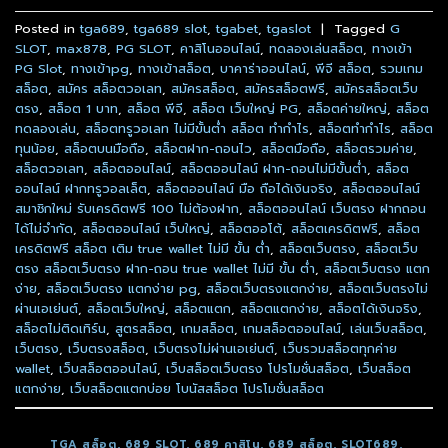
Posted in
tga689
,
tga689 slot
,
tgabet
,
tgaslot
|
Tagged
G
SLOT
,
max878
,
PG SLOT
,
คาสิโนออนไลน์
,
ทดลองเล่นสล็อต
,
ทางเข้า
PG Slot
,
ทางเข้าpg
,
ทางเข้าสล็อต
,
บาคาร่าออนไลน์
,
พีจี สล็อต
,
รวมเกม
สล็อต
,
สมัคร สล็อตวอเลท
,
สมัครสล็อต
,
สมัครสล็อตฟรี
,
สมัครสล็อตเว็บ
ตรง
,
สล็อต 1 บาท
,
สล็อต พีจี
,
สล็อต เว็บใหญ่ PG
,
สล็อตค่ายใหญ่
,
สล็อต
ทดลองเล่น
,
สล็อตทรูวอเลท ไม่มีขั้นต่ำ สล็อต ทำกำไร
,
สล็อตทำกำไร
,
สล็อต
ทุนน้อย
,
สล็อตบนมือถือ
,
สล็อตฝาก-ถอนไว
,
สล็อตมือถือ
,
สล็อตรวมค่าย
,
สล็อตวอเลท
,
สล็อตออนไลน์
,
สล็อตออนไลน์ ฝาก-ถอนไม่มีขั้นต่ํา
,
สล็อต
ออนไลน์ ฝากทรูวอลเล็ต
,
สล็อตออนไลน์ มือ ถือได้เงินจริง
,
สล็อตออนไลน์
สมาชิกใหม่ รับเครดิตฟรี 100 ไม่ต้องฝาก
,
สล็อตออนไลน์ เว็บตรง ฝากถอน
ได้ไม่จำกัด
,
สล็อตออนไลน์ เว็บใหญ่
,
สล็อตออโต้
,
สล็อตเครดิตฟรี
,
สล็อต
เครดิตฟรี สล็อต เติม true wallet ไม่มี ขั้น ต่ำ
,
สล็อตเว็บตรง
,
สล็อตเว็บ
ตรง สล็อตเว็บตรง ฝาก-ถอน true wallet ไม่มี ขั้น ต่ํา
,
สล็อตเว็บตรง แตก
ง่าย
,
สล็อตเว็บตรง แตกง่าย pg
,
สล็อตเว็บตรงแตกง่าย
,
สล็อตเว็บตรงไม่
ผ่านเอเย่นต์
,
สล็อตเว็บใหญ่
,
สล็อตแตก
,
สล็อตแตกง่าย
,
สล็อตได้เงินจริง
,
สล็อตไม่ติดเทิร์น
,
สูตรสล็อต
,
เกมสล็อต
,
เกมสล็อตออนไลน์
,
เล่นเว็บสล็อต
,
เว็บตรง
,
เว็บตรงสล็อต
,
เว็บตรงไม่ผ่านเอเย่นต์
,
เว็บรวมสล็อตทุกค่าย
wallet
,
เว็บสล็อตออนไลน์
,
เว็บสล็อตเว็บตรง โปรโมชั่นสล็อต
,
เว็บสล็อต
แตกง่าย
,
เว็บสล็อตแตกบ่อย โบนัสสล็อต โปรโมชั่นสล็อต
TGA สล็อต
,
689 SLOT
,
689 คาสิโน
,
689 สล็อต
,
SLOT689
,