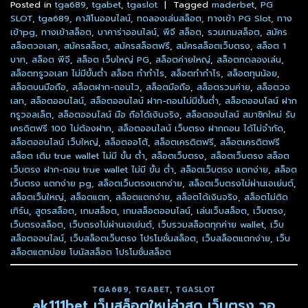
Posted in
tga689
,
tgabet
,
tgaslot
|
Tagged
maderbet
,
PG
SLOT
,
tga689
,
คาสิโนออนไลน์
,
ทดลองเล่นสล็อต
,
ทางเข้า PG Slot
,
ทาง
เข้าpg
,
ทางเข้าสล็อต
,
บาคาร่าออนไลน์
,
พีจี สล็อต
,
รวมเกมสล็อต
,
สมัคร
สล็อตวอเลท
,
สมัครสล็อต
,
สมัครสล็อตฟรี
,
สมัครสล็อตเว็บตรง
,
สล็อต 1
บาท
,
สล็อต พีจี
,
สล็อต เว็บใหญ่ PG
,
สล็อตค่ายใหญ่
,
สล็อตทดลองเล่น
,
สล็อตทรูวอเลท ไม่มีขั้นต่ำ สล็อต ทำกำไร
,
สล็อตทำกำไร
,
สล็อตทุนน้อย
,
สล็อตบนมือถือ
,
สล็อตฝาก-ถอนไว
,
สล็อตมือถือ
,
สล็อตรวมค่าย
,
สล็อตวอ
เลท
,
สล็อตออนไลน์
,
สล็อตออนไลน์ ฝาก-ถอนไม่มีขั้นต่ํา
,
สล็อตออนไลน์ ฝาก
ทรูวอลเล็ต
,
สล็อตออนไลน์ มือ ถือได้เงินจริง
,
สล็อตออนไลน์ สมาชิกใหม่ รับ
เครดิตฟรี 100 ไม่ต้องฝาก
,
สล็อตออนไลน์ เว็บตรง ฝากถอน ได้ไม่จำกัด
,
สล็อตออนไลน์ เว็บใหญ่
,
สล็อตออโต้
,
สล็อตเครดิตฟรี
,
สล็อตเครดิตฟรี
สล็อต เติม true wallet ไม่มี ขั้น ต่ำ
,
สล็อตเว็บตรง
,
สล็อตเว็บตรง สล็อต
เว็บตรง ฝาก-ถอน true wallet ไม่มี ขั้น ต่ํา
,
สล็อตเว็บตรง แตกง่าย
,
สล็อต
เว็บตรง แตกง่าย pg
,
สล็อตเว็บตรงแตกง่าย
,
สล็อตเว็บตรงไม่ผ่านเอเย่นต์
,
สล็อตเว็บใหญ่
,
สล็อตแตก
,
สล็อตแตกง่าย
,
สล็อตได้เงินจริง
,
สล็อตไม่ติด
เทิร์น
,
สูตรสล็อต
,
เกมสล็อต
,
เกมสล็อตออนไลน์
,
เล่นเว็บสล็อต
,
เว็บตรง
,
เว็บตรงสล็อต
,
เว็บตรงไม่ผ่านเอเย่นต์
,
เว็บรวมสล็อตทุกค่าย wallet
,
เว็บ
สล็อตออนไลน์
,
เว็บสล็อตเว็บตรง โปรโมชั่นสล็อต
,
เว็บสล็อตแตกง่าย
,
เว็บ
สล็อตแตกบ่อย โบนัสสล็อต โปรโมชั่นสล็อต
TGA689
,
TGABET
,
TGASLOT
ak111bet เว็บสล็อตใหม่ล่าสุด เว็บตรง วอ