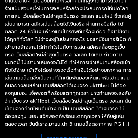
งานได้ง่ายๆ ไม่ต้องมีทักษะหรือเทคนิคที่สูงก็สามารถเข้ามา
ร่วมเป็นส่วนหนึ่งในการสะสมหรือสร้างประสบการณ์ที่เปิดโลก
การเล่น เว็บสล็อตใหม่ล่าสุดเว็บตรง วอเลท แบบใหม่ ซึ่งเล่นผู้
เล่นสามารถ สมัครเล่นสล็อตได้เงินจริง ผ่านทางมือถือ ได้
ตลอด 24 ชั่วโมง เพียงแค่มีโทรศัพท์เครื่องเดียว ก็เข้าใช้งาน
ได้ทุกที่ทั่วโลก ไม่ว่าจะอยู่ในประเทศอะไร ขอแค่มีอินเทอร์เน็ต ก็
เข้ามาสร้างรายได้ทำกำไรไปกับการเล่น สมัครสล็อตpgเว็บ
ตรง เว็บสล็อตใหม่ล่าสุดเว็บตรง วอเลท ได้เลย ง่ายดาย
ขนาดนี้ ไม่เข้ามาเล่นคงจะไม่ได้ ทำให้การเข้าเล่นเกมสล็อตเข้า
ถึงได้ง่าย เข้าถึงได้อย่างรวดเร็วทำเงินได้อย่างมหาศาล การ
เล่นเกมสล็อตจึงเป็นเกมที่นักเดิมพันมองเห็นและหันเข้ามาเล่น
กันอย่างล้นหล่าม เกมส์สล็อตได้เงินจริง ak111bet ไม่ต้อง
ลงทุนเยอะ แจ็คพอตก็พร้อมแตกทุกเวลา บางท่านคงจะสงสัย
ว่า เว็บตรง ak111bet เว็บสล็อตใหม่ล่าสุดเว็บตรง วอเลท นั้น
มีเกมจากค่ายไหนกันบ้าง ที่เป็น เกมส์สล็อต ได้เงินจริง ไม่
ต้องลงทุน เยอะ แจ็คพอตก็พร้อมแตกทุกเวลา ให้กับผู้เล่น
ตลอดเวลา วันนี้เราจะมาแนะนำ 3 เกมสล็อตจากค่าย PG […]