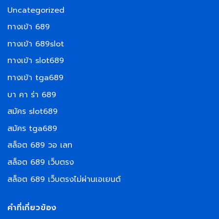
Uncategorized
ทางเข้า 689
ทางเข้า 689slot
ทางเข้า slot689
ทางเข้า tga689
บา คา ร่า 689
สมัคร slot689
สมัคร tga689
สล็อต 689 วอ เลท
สล็อต 689 เว็บตรง
สล็อต 689 เว็บตรงไม่ผ่านเอเยนต์
คำที่เกี่ยวข้อง