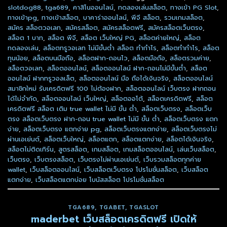
slotdog88
,
tga689
,
คาสิโนออนไลน์
,
ทดลองเล่นสล็อต
,
ทางเข้า PG Slot
,
ทางเข้าpg
,
ทางเข้าสล็อต
,
บาคาร่าออนไลน์
,
พีจี สล็อต
,
รวมเกมสล็อต
,
สมัคร สล็อตวอเลท
,
สมัครสล็อต
,
สมัครสล็อตฟรี
,
สมัครสล็อตเว็บตรง
,
สล็อต 1 บาท
,
สล็อต พีจี
,
สล็อต เว็บใหญ่ PG
,
สล็อตค่ายใหญ่
,
สล็อต
ทดลองเล่น
,
สล็อตทรูวอเลท ไม่มีขั้นต่ำ สล็อต ทำกำไร
,
สล็อตทำกำไร
,
สล็อต
ทุนน้อย
,
สล็อตบนมือถือ
,
สล็อตฝาก-ถอนไว
,
สล็อตมือถือ
,
สล็อตรวมค่าย
,
สล็อตวอเลท
,
สล็อตออนไลน์
,
สล็อตออนไลน์ ฝาก-ถอนไม่มีขั้นต่ํา
,
สล็อต
ออนไลน์ ฝากทรูวอลเล็ต
,
สล็อตออนไลน์ มือ ถือได้เงินจริง
,
สล็อตออนไลน์
สมาชิกใหม่ รับเครดิตฟรี 100 ไม่ต้องฝาก
,
สล็อตออนไลน์ เว็บตรง ฝากถอน
ได้ไม่จำกัด
,
สล็อตออนไลน์ เว็บใหญ่
,
สล็อตออโต้
,
สล็อตเครดิตฟรี
,
สล็อต
เครดิตฟรี สล็อต เติม true wallet ไม่มี ขั้น ต่ำ
,
สล็อตเว็บตรง
,
สล็อตเว็บ
ตรง สล็อตเว็บตรง ฝาก-ถอน true wallet ไม่มี ขั้น ต่ํา
,
สล็อตเว็บตรง แตก
ง่าย
,
สล็อตเว็บตรง แตกง่าย pg
,
สล็อตเว็บตรงแตกง่าย
,
สล็อตเว็บตรงไม่
ผ่านเอเย่นต์
,
สล็อตเว็บใหญ่
,
สล็อตแตก
,
สล็อตแตกง่าย
,
สล็อตได้เงินจริง
,
สล็อตไม่ติดเทิร์น
,
สูตรสล็อต
,
เกมสล็อต
,
เกมสล็อตออนไลน์
,
เล่นเว็บสล็อต
,
เว็บตรง
,
เว็บตรงสล็อต
,
เว็บตรงไม่ผ่านเอเย่นต์
,
เว็บรวมสล็อตทุกค่าย
wallet
,
เว็บสล็อตออนไลน์
,
เว็บสล็อตเว็บตรง โปรโมชั่นสล็อต
,
เว็บสล็อต
แตกง่าย
,
เว็บสล็อตแตกบ่อย โบนัสสล็อต โปรโมชั่นสล็อต
TGA689
,
TGABET
,
TGASLOT
maderbet เว็บสล็อตเครดิตฟรี เปิดให้