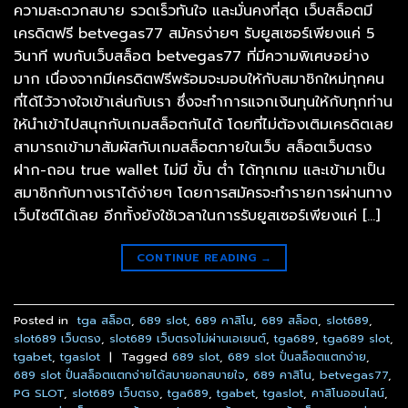
ความสะดวกสบาย รวดเร็วทันใจ และมั่นคงที่สุด เว็บสล็อตมี
เครดิตฟรี betvegas77 สมัครง่ายๆ รับยูสเซอร์เพียงแค่ 5
วินาที พบกับเว็บสล็อต betvegas77 ที่มีความพิเศษอย่าง
มาก เนื่องจากมีเครดิตฟรีพร้อมจะมอบให้กับสมาชิกใหม่ทุกคน
ที่ได้ไว้วางใจเข้าเล่นกับเรา ซึ่งจะทำการแจกเงินทุนให้กับทุกท่าน
ให้นำเข้าไปสนุกกับเกมสล็อตกันได้ โดยที่ไม่ต้องเติมเครดิตเลย
สามารถเข้ามาสัมผัสกับเกมสล็อตภายในเว็บ สล็อตเว็บตรง
ฝาก-ถอน true wallet ไม่มี ขั้น ต่ํา ได้ทุกเกม และเข้ามาเป็น
สมาชิกกับทางเราได้ง่ายๆ โดยการสมัครจะทำรายการผ่านทาง
เว็บไซต์ได้เลย อีกทั้งยังใช้เวลาในการรับยูสเซอร์เพียงแค่ […]
CONTINUE READING
→
Posted in
tga สล็อต
,
689 slot
,
689 คาสิโน
,
689 สล็อต
,
slot689
,
slot689 เว็บตรง
,
slot689 เว็บตรงไม่ผ่านเอเยนต์
,
tga689
,
tga689 slot
,
tgabet
,
tgaslot
|
Tagged
689 slot
,
689 slot ปั่นสล็อตแตกง่าย
,
689 slot ปั่นสล็อตแตกง่ายได้สบายอกสบายใจ
,
689 คาสิโน
,
betvegas77
,
PG SLOT
,
slot689 เว็บตรง
,
tga689
,
tgabet
,
tgaslot
,
คาสิโนออนไลน์
,