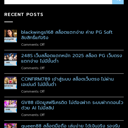
RECENT POSTS
blackwings168 สล็อตแตกง่าย ค่าย PG Soft
ลิขสิทธิ์แท้จริง
on
Comments Off
blackwings168
สล็อต
248S เว็บสล็อตแตกหนัก 2025 สล็อต PG เว็บตรง
แตก
แตกง่าย ไม่มีขั้นต่ำ
ง่าย
on
Comments Off
ค่าย
248S
PG
เว็บ
CONFIRM789 เข้าสู่ระบบ สล็อตเว็บตรง ไม่ผ่าน
Soft
สล็อต
ลิขสิทธิ์
เอเย่นต์ ไม่มีขั้นต่ำ
แตก
แท้จริง
on
Comments Off
หนัก
CONFIRM789
2025
เข้า
GV88 เปิดยูสฟรีเครดิต ไม่ต้องฝาก ระบบฝากถอนไว
สล็อต
สู่
PG
ด้วย AI ไม่มีสลิป
ระบบ
เว็บ
on
Comments Off
สล็อต
ตรง
GV88
เว็บ
แตก
เปิด
queen88 สล็อตมือถือ เล่นง่าย ได้เงินจริง รองรับ
ตรง
ง่าย