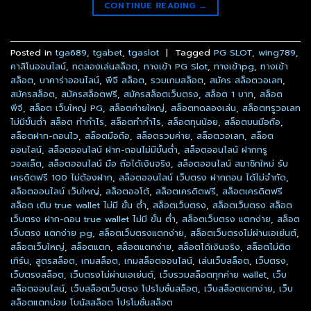
CONTINUE READING
→
Posted in
tga689
,
tgabet
,
tgaslot
|
Tagged
PG SLOT
,
wing789
,
คาสิโนออนไลน์
,
ทดลองเล่นสล็อต
,
ทางเข้า PG Slot
,
ทางเข้าpg
,
ทางเข้า
สล็อต
,
บาคาร่าออนไลน์
,
พีจี สล็อต
,
รวมเกมสล็อต
,
สมัคร สล็อตวอเลท
,
สมัครสล็อต
,
สมัครสล็อตฟรี
,
สมัครสล็อตเว็บตรง
,
สล็อต 1 บาท
,
สล็อต
พีจี
,
สล็อต เว็บใหญ่ PG
,
สล็อตค่ายใหญ่
,
สล็อตทดลองเล่น
,
สล็อตทรูวอเลท
ไม่มีขั้นต่ำ สล็อต ทำกำไร
,
สล็อตทำกำไร
,
สล็อตทุนน้อย
,
สล็อตบนมือถือ
,
สล็อตฝาก-ถอนไว
,
สล็อตมือถือ
,
สล็อตรวมค่าย
,
สล็อตวอเลท
,
สล็อต
ออนไลน์
,
สล็อตออนไลน์ ฝาก-ถอนไม่มีขั้นต่ํา
,
สล็อตออนไลน์ ฝากทรู
วอลเล็ต
,
สล็อตออนไลน์ มือ ถือได้เงินจริง
,
สล็อตออนไลน์ สมาชิกใหม่ รับ
เครดิตฟรี 100 ไม่ต้องฝาก
,
สล็อตออนไลน์ เว็บตรง ฝากถอน ได้ไม่จำกัด
,
สล็อตออนไลน์ เว็บใหญ่
,
สล็อตออโต้
,
สล็อตเครดิตฟรี
,
สล็อตเครดิตฟรี
สล็อต เติม true wallet ไม่มี ขั้น ต่ำ
,
สล็อตเว็บตรง
,
สล็อตเว็บตรง สล็อต
เว็บตรง ฝาก-ถอน true wallet ไม่มี ขั้น ต่ํา
,
สล็อตเว็บตรง แตกง่าย
,
สล็อต
เว็บตรง แตกง่าย pg
,
สล็อตเว็บตรงแตกง่าย
,
สล็อตเว็บตรงไม่ผ่านเอเย่นต์
,
สล็อตเว็บใหญ่
,
สล็อตแตก
,
สล็อตแตกง่าย
,
สล็อตได้เงินจริง
,
สล็อตไม่ติด
เทิร์น
,
สูตรสล็อต
,
เกมสล็อต
,
เกมสล็อตออนไลน์
,
เล่นเว็บสล็อต
,
เว็บตรง
,
เว็บตรงสล็อต
,
เว็บตรงไม่ผ่านเอเย่นต์
,
เว็บรวมสล็อตทุกค่าย wallet
,
เว็บ
สล็อตออนไลน์
,
เว็บสล็อตเว็บตรง โปรโมชั่นสล็อต
,
เว็บสล็อตแตกง่าย
,
เว็บ
สล็อตแตกบ่อย โบนัสสล็อต โปรโมชั่นสล็อต