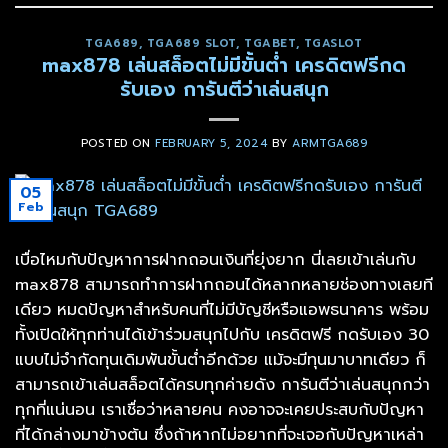
TGA689
,
TGA689 SLOT
,
TGABET
,
TGASLOT
max878 เล่นสล็อตไม่มีขั้นต่ำ เครดิตฟรีกด
รับเอง การันตีว่าเล่นสนุก
POSTED ON
FEBRUARY 5, 2024
BY
ARMTGA689
05
Feb
เบื่อไหมกับปัญหาการฝากถอนเงินที่ยุ่งยาก นี่เลยเข้าเล่นกับ
max878 สามารถทำการฝากถอนได้หลากหลายช่องทางเลยที
เดียว หมดปัญหาสำหรับคนที่ไม่มีบัญชีหรือแอพธนาคาร พร้อม
ทั้งเปิดให้ทุกท่านได้เข้าร่วมสนุกไปกับ เครดิตฟรี กดรับเอง 30
แบบไม่จำกัดทุนเดิมพันขั้นต่ำอีกด้วย แม้จะมีทุนมาบาทเดียว ก็
สามารถเข้าเล่นสล็อตได้ครบทุกค่ายดัง การันตีว่าเล่นสนุกกว่า
ทุกที่แน่นอน เราเชื่อว่าหลายคน คงอาจจะเคยประสบกับปัญหา
ที่ได้กล่างมาข้างต้น ซึ่งถ้าหากไม่อยากที่จะเจอกับปัญหาเหล่า