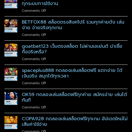
ยู
ไม่
ทุกระบบการใช้งาน
ไม่มี
ส
ผ่าน
ขั้น
on
Comments Off
ฟรี
เอเย่นต์
ต่ำ
queen88
เครดิต
ไม่มี
สล็อต
BETFOX88 สล็อตตรงสิงคโปร์ รวมทุกค่ายดัง เล่น
ไม่
ขั้น
มือ
ต้อง
ง่าย จ่ายจริงทุกเกม
ต่ำ
ถือ
ฝาก
on
Comments Off
เล่น
ระบบ
BETFOX88
ง่าย
ฝาก
สล็อต
goatbet123 เว็บตรงสล็อต ไม่ผ่านเอเย่นต์ น่าเชื่อ
ได้
ถอน
ตรง
เงิน
ถือจริงหรือ?
ไว
สิงคโปร์
จริง
ด้วย
on
Comments Off
รวม
รองรับ
AI
goatbet123
ทุก
ทุก
ไม่มี
เว็บ
spaceplus888 ทดลองเล่นสล็อตฟรี แตกง่าย ได้
ค่าย
ระบบ
สลิป
ตรง
ดัง
เงินจริง สนุกได้ทุกเวลา
การ
สล็อต
เล่น
ใช้
on
Comments Off
ไม่
ง่าย
งาน
spaceplus888
ผ่าน
จ่าย
ทดลอง
OK59 ทดลองเล่นสล็อตฟรีทุกค่าย สมัครง่าย เล่นได้
เอเย่นต์
จริง
เล่น
น่า
ทันที
ทุก
สล็อต
เชื่อ
เกม
on
Comments Off
ฟรี
ถือ
OK59
แตก
จริง
ทดลอง
COPA928 ทดลองเล่นสล็อตฟรีทุกเกม อัปเดตใหม่ไม่
ง่าย
หรือ?
เล่น
ได้
เสียค่าใช้จ่าย
สล็อต
เงิน
on
Comments Off