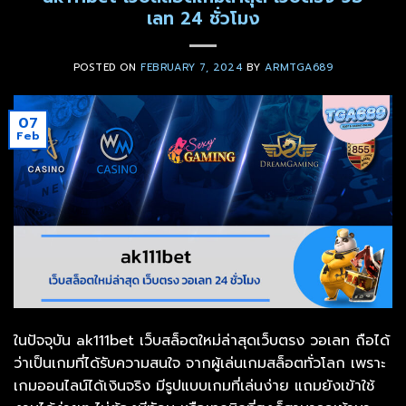
เลท 24 ชั่วโมง
POSTED ON
FEBRUARY 7, 2024
BY
ARMTGA689
07
Feb
ในปัจจุบัน ak111bet เว็บสล็อตใหม่ล่าสุดเว็บตรง วอเลท ถือได้
ว่าเป็นเกมที่ได้รับความสนใจ จากผู้เล่นเกมสล็อตทั่วโลก เพราะ
เกมออนไลน์ได้เงินจริง มีรูปแบบเกมที่เล่นง่าย แถมยังเข้าใช้