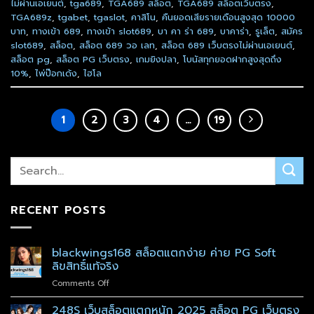
ไม่ผ่านเอเยนต์
,
tga689
,
TGA689 สล็อต
,
TGA689 สล็อตเว็บตรง
,
TGA689z
,
tgabet
,
tgaslot
,
คาสิโน
,
คืนยอดเสียรายเดือนสูงสุด 10000
บาท
,
ทางเข้า 689
,
ทางเข้า slot689
,
บา คา ร่า 689
,
บาคาร่า
,
รูเล็ต
,
สมัคร
slot689
,
สล็อต
,
สล็อต 689 วอ เลท
,
สล็อต 689 เว็บตรงไม่ผ่านเอเยนต์
,
สล็อต pg
,
สล็อต PG เว็บตรง
,
เกมยิงปลา
,
โบนัสทุกยอดฝากสูงสุดถึง
10%
,
ไพ่ป๊อกเด้ง
,
ไฮโล
1
2
3
4
…
19
RECENT POSTS
blackwings168 สล็อตแตกง่าย ค่าย PG Soft
ลิขสิทธิ์แท้จริง
on
Comments Off
blackwings168
สล็อต
248S เว็บสล็อตแตกหนัก 2025 สล็อต PG เว็บตรง