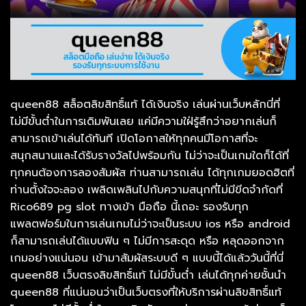
queen88 สล็อตลิขสิทธิ์แท้ ได้เงินจริง เล่นผ่านเว็บหลักนี่ที่
ไม่มีขั้นต่ำในการเดิมพันเลย แค่มีความใฝ่รู้สึกว่าอยากเล่นก็
สามารถเข้าเล่นได้ทันที เปิดโอกาสให้ทุกคนมีโอกาสที่จะ
สนุกสนานและได้รับรางวัลไปพร้อมกัน ไม่ว่าจะเป็นเกมใดก็ได้ที่
ทุกคนต้องการลองสัมผัส ท่านสามารถเล่น ได้ทุกเกมยอดฮิตที่
ท่านตั้งใจจะลอง เพลิดเพลินไปกับความสนุกที่ไม่มีขีดจำกัดที่
Rico689 pg slot ทางเข้า มือถือ นี้เถอะ รองรับทุก
แพลตฟอร์มในการเล่นเกมไม่ว่าจะเป็นระบบ ios หรือ android
ก็สามารถเล่นได้แบบฟิน ๆ ไม่มีการสะดุด หรือ หลุดออกจาก
เกมอย่างแน่นอน เข้ามาสัมผัสระบบดี ๆ แบบนี้ได้แล้ววันนี้ที่นี่
queen88 เว็บตรงลิขสิทธิ์แท้ ไม่มีขั้นต่ำ เล่นได้ทุกค่ายชั้นนำ
queen88 ที่แน่นอนว่าเป็นเว็บตรงที่ให้บริการผ่านลิขสิทธิ์แท้