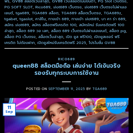
ฟรี
,
GV88 สล็อตเว็บล่าสุด
,
GV88 เว็บสล็อตไม่มีขั้นต่ำ
,
PG Slot เว็บตรง
,
PG SOFT SLOT
,
Rico689
,
slot689 เว็บตรง
,
slot689 เว็บตรงไม่ผ่านเอ
เยนต์
,
tga689
,
TGA689 สล็อต
,
TGA689 สล็อตเว็บตรง
,
TGA689z
,
tgabet
,
tgaslot
,
คาสิโน
,
ทางเข้า 689
,
ทางเข้า slot689
,
บา คา ร่า 689
,
สมัคร slot689
,
สมัคร สล็อตฟรีเครดิต 100
,
สมัครใหม่ รับเครดิตฟรี 100
ล่าสุด
,
สล็อต 689 วอ เลท
,
สล็อต 689 เว็บตรงไม่ผ่านเอเยนต์
,
สล็อต pg
,
สล็อต PG เว็บตรง
,
สล็อตเว็บล่าสุด
,
เปิด ยูส ฟรี100
,
เปิดยูสเซอร์ ฟรี
เครดิต ไม่ต้องฝาก
,
เปิดยูสใหม่รับเครดิตฟรี 2025
,
โปรโมชั่น GV88
RICO689
queen88 สล็อตมือถือ เล่นง่าย ได้เงินจริง
รองรับทุกระบบการใช้งาน
POSTED ON
SEPTEMBER 11, 2025
BY
TGA689
11
Sep