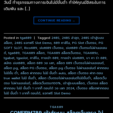
วันนี้ ทำธุรกรรมทางการเงินไม่มีขั้นต่ำ ทำให้คุณมีอิสระในการ
เดิมพัน และ […]
CONTINUE READING
→
Posted in
tga689
|
Tagged
248S
,
248S ล่าสุด
,
248S เข้าสู่ระบบ
สล็อต
,
248S แจกฟรี Slot Demo
,
689 คาสิโน
,
PG Slot เว็บตรง
,
PG
SOFT SLOT
,
Rico689
,
slot689 เว็บตรง
,
slot689 เว็บตรงไม่ผ่านเอเยน
ต์
,
tga689
,
TGA689 สล็อต
,
TGA689 สล็อตเว็บตรง
,
TGA689z
,
tgabet
,
tgaslot
,
คาสิโน
,
ทางเข้า 689
,
ทางเข้า slot689
,
บา คา ร่า 689
,
สมัคร slot689
,
สล็อต 689 วอ เลท
,
สล็อต 689 เว็บตรงไม่ผ่านเอเยนต์
,
สล็อต pg
,
สล็อต PG เว็บตรง
,
สล็อต pg เว็บตรง ไม่ผ่านเอเย่นต์ ฝากถอน
ไม่มีขั้น ต่ำ
,
สล็อต ฝากถอน ไม่มี ขั้นต่ำ auto
,
สล็อต เว็บตรง ฝาก-ถอน
true wallet ไม่มี ขั้นต่ำ
,
สล็อต เว็บตรงไม่ผ่านเอเย่นต์ไม่มีขั้นต่ำ
,
สล็อตเว็บ
ตรง ไม่ผ่านเอเย่นต์
,
สล็อตเว็บตรง100%
,
เข้าสู่ระบบสล็อต
,
เว็บตรง สล็อต
ฝากถอน ไม่มี ขั้นต่ำ 1 บาทก็ ถอนได้ วอ เลท 2024
,
เว็บตรง สล็อตฝากถอน
ไม่มี ขั้นต่ำ 1 บาทก็ ถอนได้
,
แจกฟรี Slot Demo
TGA689
CONFIRM789 เข้าสู่ระบบ สล็อตเว็บตรง ไม่