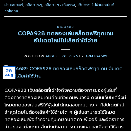
ผ่านเอเยนต์
,
สล็อต pg
,
สล็อต PG เว็บตรง
,
เว็บตรง ไม่ผ่านเอเย่นต์
coke66
RICO689
COPA928 ทดลองเล่นสล็อตฟรีทุกเกม
อัปเดตใหม่ไม่เสียค่าใช้จ่าย
POSTED ON
AUGUST 26, 2025
BY
ARMTGA689
26
Aug
COPA928 เว็บสล็อตที่เข้าใจถึงความต้องการของผู้เล่นที่
ต้องการทดลองเล่นเกมก่อนที่จะเดิมพันจริง ดังนั้นเว็บไซต์จึงมี
โหมดทดลองเล่นฟรีให้ผู้เล่นได้ทดสอบเกมต่าง ๆ ที่อัปเดตใหม่
ล่าสุดโดยไม่ต้องเสียค่าใช้จ่ายใด ๆ ผู้เล่นสามารถใช้โหมด
ทดลองเล่นเพื่อทำความคุ้นเคยกับกติกา ฟีเจอร์ และอัตราการ
จ่ายของแต่ละเกม อีกทั้งยังสามารถวางแผนและศึกษาวิธีการ