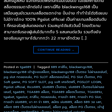
สมัครยูสใหม่ แจกเครดิตฟรีทันทีไม่มีเงื่อนไข ไม่ใช่แค่ค่ายเกม
สล็อตธรรมดาอีกต่อไป เพราะนี่คือ blackwings168 เป็น
เสมือนศูนย์รวมเกมสล็อตแตกง่าย ปั่นง่าย ทำกำไรได้จริงแบบ
ไม่มีการโกง 100% Pgslot official เป็นค่ายเกมสล็อตอันดับ
1 ที่ครองใจผู้เล่นตลอดมา ร่วมสนุกได้แล้ววันนี้ โดยตัวเกม
สามารถรับรองผู้เล่นได้มากถึง 5 แสนคนต่อวัน รวมถึงยัง
รองรับเมนูภาษาได้มากกว่า 22 ภาษาอีกด้วย […]
CONTINUE READING
→
Posted in
tga689
|
Tagged
689 คาสิโน
,
blackwings168
,
blackwings168 เข้าสู่ระบบสล็อต
,
blackwings168 เว็บตรง ไม่ผ่านเอเย่นต์
,
pg slot ทดลองเล่น
,
PG SLOT สล็อตออนไลน์
,
PG Slot เว็บตรง
,
PG
Soft game
,
PG SOFT SLOT
,
pg soft เครดิตฟรี
,
PGSLOT LOGIN
,
Pgslot official
,
Rico689
,
slot689 เว็บตรง
,
slot689 เว็บตรงไม่ผ่านเอ
เยนต์
,
tga689
,
TGA689 สล็อต
,
TGA689 สล็อตเว็บตรง
,
TGA689z
,
tgabet
,
tgaslot
,
คาสิโน
,
ทดลองเล่น
,
ทางเข้า 689
,
ทางเข้า PG Slot
,
ทางเข้า slot689
,
บา คา ร่า 689
,
สมัคร slot689
,
สล็อต 689 วอ เลท
,
สล็อต 689 เว็บตรงไม่ผ่านเอเยนต์
,
สล็อต pg
,
สล็อต PG เว็บตรง
,
เข้าสู่
ระบบสล็อต
,
เครดิตฟรี50
,
เว็บตรง ไม่ผ่านเอเย่นต์ coke66