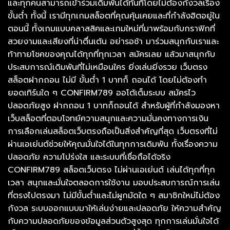
และทุกคนสามารถเข้าร่วมเดิมพันได้ทันทีโดยไม่ต้องกังวลเรื่อง
ขั้นต่ำ ทั้งนี้ เรามีทุกเกมสล็อตที่คุณคุ้นเคยและที่กำลังฮิตอยู่ใน
ตอนนี้ ทั้งเกมแบบคลาสสิคและเกมใหม่ที่มาพร้อมกับกราฟิกที่
สวยงามและเสียงที่น่าตื่นเต้น อย่ารอช้า มาร่วมสนุกกับเราและ
ท้าทายโชคของคุณได้ทุกที่ทุกเวลา สมัครเลย แล้วมาสนุกกับ
ประสบการณ์เดิมพันที่ไม่เหมือนใคร ยิ่งเล่นยิ่งรวย เว็บตรง
สล็อตฝากถอน ไม่มี ขั้นต่ำ 1 บาทก็ ถอนได้ โดยไม่ต้องทำ
ยอดเทิร์นใด ๆ CONFIRM789 ออโต้เต็มระบบ สมัครไว
ปลอดภัยสูง ฝากถอน 1 บาทก็ถอนได้ สำหรับผู้ที่กำลังมองหา
เว็บสล็อตที่ตอบโจทย์ความสนุกและความมั่นคงทางการเงิน
การเลือกเล่นสล็อตเว็บตรงถือเป็นสิ่งสำคัญที่สุด เว็บตรงที่ไม่
ผ่านเอเย่นต์ช่วยให้คุณมั่นใจได้ในทุกการเดิมพัน ทั้งเรื่องความ
ปลอดภัย ความโปร่งใส และระบบที่เชื่อถือได้จริง
CONFIRM789 สล็อตเว็บตรง ไม่ผ่านเอเย่นต์ เล่นได้ทุกที่ทุก
เวลา สนุกและมั่นใจตลอดการใช้งาน มอบประสบการณ์การเล่น
ที่ตรงไปตรงมา ไม่มีขั้นต่ำและไม่ผูกมัดใด ๆ สมาชิกใหม่ไม่ต้อง
กังวล ระบบออกแบบมาให้เล่นง่ายและปลอดภัย ให้ความสำคัญ
กับความปลอดภัยของข้อมูลส่วนตัวสูงสุด ทุกการเล่นมั่นใจได้