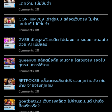
แตก
แตกง่าย ไม่มีขั้นต่ำ
ง่าย
on
Comments Off
ค่าย
248S
PG
เว็บ
CONFIRM789 เข้าสู่ระบบ สล็อตเว็บตรง ไม่ผ่าน
Soft
สล็อต
ลิขสิทธิ์
เอเย่นต์ ไม่มีขั้นต่ำ
แตก
แท้จริง
on
Comments Off
หนัก
CONFIRM789
2025
เข้า
GV88 เปิดยูสฟรีเครดิต ไม่ต้องฝาก ระบบฝากถอนไว
สล็อต
สู่
PG
ด้วย AI ไม่มีสลิป
ระบบ
เว็บ
on
Comments Off
สล็อต
ตรง
GV88
เว็บ
แตก
เปิด
queen88 สล็อตมือถือ เล่นง่าย ได้เงินจริง รองรับ
ตรง
ง่าย
ยู
ไม่
ทุกระบบการใช้งาน
ไม่มี
ส
ผ่าน
ขั้น
on
Comments Off
ฟรี
เอเย่นต์
ต่ำ
queen88
เครดิต
ไม่มี
สล็อต
BETFOX88 สล็อตตรงสิงคโปร์ รวมทุกค่ายดัง เล่น
ไม่
ขั้น
มือ
ต้อง
ง่าย จ่ายจริงทุกเกม
ต่ำ
ถือ
ฝาก
on
Comments Off
เล่น
ระบบ
BETFOX88
ง่าย
ฝาก
สล็อต
goatbet123 เว็บตรงสล็อต ไม่ผ่านเอเย่นต์ น่าเชื่อ
ได้
ถอน
ตรง
เงิน
ถือจริงหรือ?
ไว
สิงคโปร์
จริง
ด้วย
on