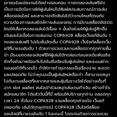
เอาชนะในแต่ละเกมได้อย่างรอบคอบ การทดลองเล่นฟรียัง
เป็นการเปิดโอกาสให้ผู้เล่นใหม่ได้สัมผัสประสบการณ์การเล่น
สล็อตออนไลน์ และสามารถตัดสินใจได้ว่าเกมไหนที่ตรงกับ
ความต้องการและสไตล์การเล่นของตน การมีเกมสล็อตอัปเดต
ใหม่ให้เลือกทดลองเล่นได้เรื่อย ๆ นั้นยังช่วยให้ผู้เล่นรู้สึกตื่น
เต้นและไม่เบื่อในการเล่นเกม COPA928 สล็อตเว็บแท้อันดับ 1
ทดลองเล่นฟรี โปรโมชั่นจัดเต็ม COPA928 เว็บไซต์สล็อตเว็บ
แท้ที่มาแรงอันดับ 1 ด้วยการรวบรวมเกมสล็อตจากทุกค่ายชั้น
นำ มีระบบทดลองเล่นฟรีให้ผู้เล่นได้ทดสอบก่อนลงเดิมพันจริง
อีกทั้งยังมาพร้อมกับโปรโมชั่นต้อนรับผู้เล่นใหม่ และระบบฝาก
ถอนออโต้ที่รวดเร็ว ทำให้การทำธุรกรรมเป็นเรื่องง่าย สะดวก
และปลอดภัย ไม่ว่าคุณจะเป็นผู้เล่นใหม่หรือเก่า ก็สามารถสนุก
ไปกับเกมสล็อตที่หลากหลายและลุ้นรับรางวัลได้อย่างเต็มที่
จาก slot wallet สนใจเข้าร่วมสนุกเล่นเกมทำเงิน สร้างกำไร
สมัครสมาชิก ได้แล้ววันนี้ที่นี่ พร้อมให้บริการทุกท่าน ตลอดทุก
เวลา 24 ชั่วโมง COPA928 รวมสล็อตทุกค่ายดัง เว็บแท้
ปลอดภัย เล่นได้ทุกอุปกรณ์ COPA928 เว็บไซต์สล็อต
ออนไลน์ที่มาแรงอันดับ 1 ในขณะนี้ โดดเด่นด้วยการรวบรวม