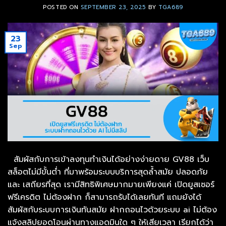
POSTED ON
SEPTEMBER 23, 2025
BY
TGA689
23
Sep
สัมผัสกับการเข้าลงทุนทำเงินได้อย่างง่ายดาย GV88 เว็บ
สล็อตไม่มีขั้นต่ำ ที่มาพร้อมระบบบริการสุดล้ำสมัย ปลอดภัย
และ เสถียรที่สุด เรามีสิทธิพิเศษมากมายเพียงแค่ เปิดยูสเซอร์
ฟรีเครดิต ไม่ต้องฝาก ก็สามารถรับได้เลยทันที แถมยังได้
สัมผัสกับระบบการเงินทันสมัย ฝากถอนไวด้วยระบบ ai ไม่ต้อง
แจ้งสลิปยอดโอนผ่านทางแอดมินใด ๆ ให้เสียเวลา เรียกได้ว่า