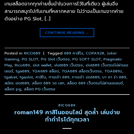
เกมสล็อตจากทุกค่ายชั้นนำในวงการไว้ในที่เดียว ผู้เล่นจึง
สามารถสนุกไปกับเกมที่หลากหลาย ไม่ว่าจะเป็นเกมจากค่าย
ดังอย่าง PG Slot, […]
CONTINUE READING
→
Posted in
RICO689
|
Tagged
689 คาสิโน
,
COPA928
,
Joker
Gaming
,
PG SLOT
,
PG Slot เว็บตรง
,
PG SOFT SLOT
,
Pragmatic
Play
,
Rico689
,
slot wallet
,
slot689 เว็บตรง
,
slot689 เว็บตรงไม่ผ่านเอ
เยนต์
,
tga689
,
TGA689 สล็อต
,
TGA689 สล็อตเว็บตรง
,
TGA689z
,
tgabet
,
tgaslot
,
คาสิโน
,
ทางเข้า 689
,
ทางเข้า slot689
,
บา คา ร่า 689
,
สมัคร slot689
,
สล็อต 689 วอ เลท
,
สล็อต 689 เว็บตรงไม่ผ่านเอเยนต์
,
สล็อต pg
,
สล็อต PG เว็บตรง
RICO689
roman149 คาสิโนออนไลน์ สุดล้ำ เล่นง่าย
ทำกำไรได้ทุกเวลา