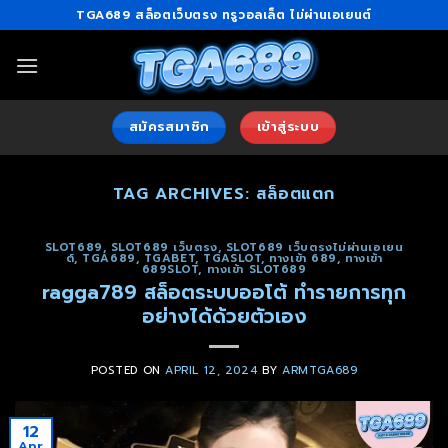
Skip
TGA689 สล็อตเว็บตรง ทรูวอลเล็ต ไม่ผ่านเอเยนต์
to
content
สมัครสมาชิก
เข้าสู่ระบบ
TAG ARCHIVES:
สล็อตแตก
SLOT689
,
SLOT689 เว็บตรง
,
SLOT689 เว็บตรงไม่ผ่านเอเยน
ต์
,
TGA689
,
TGABET
,
TGASLOT
,
ทางเข้า 689
,
ทางเข้า
689SLOT
,
ทางเข้า SLOT689
ragga789 สล็อตระบบออโต้ ทำรายการทุก
อย่างได้ด้วยตัวเอง
POSTED ON
APRIL 12, 2024
BY
ARMTGA689
12
Apr