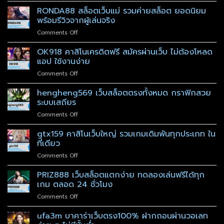
ตรง
เล่น
เว็บ
RONDA88 สล็อตเว็บแม่ รวมค่ายสล็อต ยอดนิยม
เล่น
เกม
สล็อต
ง่าย
พร้อมรีวิวจากผู้เล่นจริง
ที่
ใหญ่
ไม่มี
นี่
on
Comments Off
ที่สุด
ขั้น
RONDA88
ใน
ต่ำ
สล็อต
OK918 คาสิโนเครดิตฟรี สมัครผ่านเว็บ ไม่ต้องโหลด
ไทย
พร้อม
เว็บ
สร้าง
แอป ใช้งานง่าย
โปรโมชัน
แม่
ราย
อัปเดต
on
Comments Off
รวม
ได้
ทุก
OK918
ค่าย
เสริม
วัน
คา
hengheng569 เว็บสล็อตตรงทั้งหมด กราฟิกสวย
สล็อต
ง่ายๆ
สิ
ยอด
ระบบเสถียร
แค่
โน
นิยม
มี
on
Comments Off
เครดิต
พร้อม
อินเทอร์เน็ต
hengheng569
ฟรี
รีวิว
เว็บ
gtx159 คาสิโนเว็บใหญ่ รวมเกมเดิมพันทุกประเภท ใน
สมัคร
จาก
สล็อต
ผ่าน
ที่เดียว
ผู้
ตรง
เว็บ
เล่น
on
Comments Off
ทั้งหมด
ไม่
จริง
gtx159
กราฟิก
ต้อง
คา
PRIZ888 เว็บสล็อตแตกง่าย ทดลองเล่นฟรีได้ทุก
สวย
โหลด
สิ
ระบบ
เกม ตลอด 24 ชั่วโมง
แอป
โน
เสถียร
ใช้
on
Comments Off
เว็บ
งาน
PRIZ888
ใหญ่
ง่าย
เว็บ
ufa3m บาคาร่าเว็บตรง100% ฝากถอนผ่านวอเลท
รวม
สล็อต
เกม