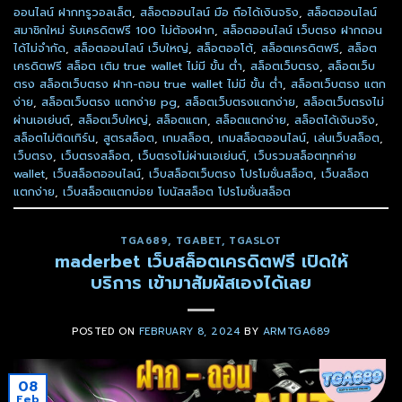
ออนไลน์ ฝากทรูวอลเล็ต
,
สล็อตออนไลน์ มือ ถือได้เงินจริง
,
สล็อตออนไลน์
สมาชิกใหม่ รับเครดิตฟรี 100 ไม่ต้องฝาก
,
สล็อตออนไลน์ เว็บตรง ฝากถอน
ได้ไม่จำกัด
,
สล็อตออนไลน์ เว็บใหญ่
,
สล็อตออโต้
,
สล็อตเครดิตฟรี
,
สล็อต
เครดิตฟรี สล็อต เติม true wallet ไม่มี ขั้น ต่ำ
,
สล็อตเว็บตรง
,
สล็อตเว็บ
ตรง สล็อตเว็บตรง ฝาก-ถอน true wallet ไม่มี ขั้น ต่ํา
,
สล็อตเว็บตรง แตก
ง่าย
,
สล็อตเว็บตรง แตกง่าย pg
,
สล็อตเว็บตรงแตกง่าย
,
สล็อตเว็บตรงไม่
ผ่านเอเย่นต์
,
สล็อตเว็บใหญ่
,
สล็อตแตก
,
สล็อตแตกง่าย
,
สล็อตได้เงินจริง
,
สล็อตไม่ติดเทิร์น
,
สูตรสล็อต
,
เกมสล็อต
,
เกมสล็อตออนไลน์
,
เล่นเว็บสล็อต
,
เว็บตรง
,
เว็บตรงสล็อต
,
เว็บตรงไม่ผ่านเอเย่นต์
,
เว็บรวมสล็อตทุกค่าย
wallet
,
เว็บสล็อตออนไลน์
,
เว็บสล็อตเว็บตรง โปรโมชั่นสล็อต
,
เว็บสล็อต
แตกง่าย
,
เว็บสล็อตแตกบ่อย โบนัสสล็อต โปรโมชั่นสล็อต
TGA689
,
TGABET
,
TGASLOT
maderbet เว็บสล็อตเครดิตฟรี เปิดให้
บริการ เข้ามาสัมผัสเองได้เลย
POSTED ON
FEBRUARY 8, 2024
BY
ARMTGA689
08
Feb