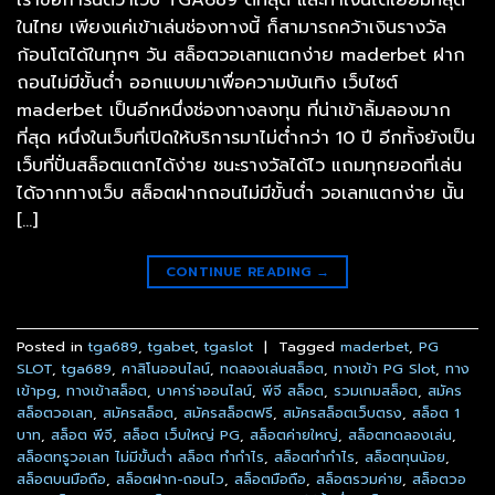
ในไทย เพียงแค่เข้าเล่นช่องทางนี้ ก็สามารถคว้าเงินรางวัล
ก้อนโตได้ในทุกๆ วัน สล็อตวอเลทแตกง่าย maderbet ฝาก
ถอนไม่มีขั้นต่ำ ออกแบบมาเพื่อความบันเทิง เว็บไซต์
maderbet เป็นอีกหนึ่งช่องทางลงทุน ที่น่าเข้าลิ้มลองมาก
ที่สุด หนึ่งในเว็บที่เปิดให้บริการมาไม่ต่ำกว่า 10 ปี อีกทั้งยังเป็น
เว็บที่ปั่นสล็อตแตกได้ง่าย ชนะรางวัลได้ไว แถมทุกยอดที่เล่น
ได้จากทางเว็บ สล็อตฝากถอนไม่มีขั้นต่ำ วอเลทแตกง่าย นั้น
[…]
CONTINUE READING
→
Posted in
tga689
,
tgabet
,
tgaslot
|
Tagged
maderbet
,
PG
SLOT
,
tga689
,
คาสิโนออนไลน์
,
ทดลองเล่นสล็อต
,
ทางเข้า PG Slot
,
ทาง
เข้าpg
,
ทางเข้าสล็อต
,
บาคาร่าออนไลน์
,
พีจี สล็อต
,
รวมเกมสล็อต
,
สมัคร
สล็อตวอเลท
,
สมัครสล็อต
,
สมัครสล็อตฟรี
,
สมัครสล็อตเว็บตรง
,
สล็อต 1
บาท
,
สล็อต พีจี
,
สล็อต เว็บใหญ่ PG
,
สล็อตค่ายใหญ่
,
สล็อตทดลองเล่น
,
สล็อตทรูวอเลท ไม่มีขั้นต่ำ สล็อต ทำกำไร
,
สล็อตทำกำไร
,
สล็อตทุนน้อย
,
สล็อตบนมือถือ
,
สล็อตฝาก-ถอนไว
,
สล็อตมือถือ
,
สล็อตรวมค่าย
,
สล็อตวอ