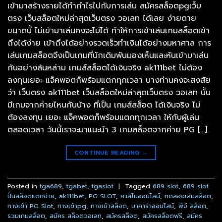
เข้ามาสร้างรายได้ทำกำไรไปกับการเล่น สมัครสล็อตpgเว็บ
ตรง เว็บสล็อตใหม่ล่าสุดเว็บตรง วอเลท ได้เลย ง่ายดาย
ขนาดนี้ ไม่เข้ามาเล่นคงจะไม่ได้ ทำให้การเข้าเล่นเกมสล็อตเข้า
ถึงได้ง่าย เข้าถึงได้อย่างรวดเร็วทำเงินได้อย่างมหาศาล การ
เล่นเกมสล็อตจึงเป็นเกมที่นักเดิมพันมองเห็นและหันเข้ามาเล่น
กันอย่างล้นหล่าม เกมส์สล็อตได้เงินจริง ak111bet ไม่ต้อง
ลงทุนเยอะ แจ็คพอตก็พร้อมแตกทุกเวลา บางท่านคงจะสงสัย
ว่า เว็บตรง ak111bet เว็บสล็อตใหม่ล่าสุดเว็บตรง วอเลท นั้น
มีเกมจากค่ายไหนกันบ้าง ที่เป็น เกมส์สล็อต ได้เงินจริง ไม่
ต้องลงทุน เยอะ แจ็คพอตก็พร้อมแตกทุกเวลา ให้กับผู้เล่น
ตลอดเวลา วันนี้เราจะมาแนะนำ 3 เกมสล็อตจากค่าย PG […]
CONTINUE READING
→
Posted in
tga689
,
tgabet
,
tgaslot
|
Tagged
689 slot
,
689 slot
ปั่นสล็อตแตกง่าย
,
ak111bet
,
PG SLOT
,
คาสิโนออนไลน์
,
ทดลองเล่นสล็อต
,
ทางเข้า PG Slot
,
ทางเข้าpg
,
ทางเข้าสล็อต
,
บาคาร่าออนไลน์
,
พีจี สล็อต
,
รวมเกมสล็อต
,
สมัคร สล็อตวอเลท
,
สมัครสล็อต
,
สมัครสล็อตฟรี
,
สมัคร