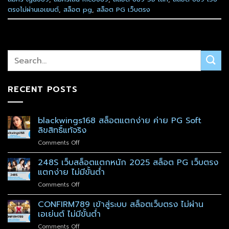
ตรงไม่ผ่านเอเยนต์
,
สล็อต pg
,
สล็อต PG เว็บตรง
RECENT POSTS
blackwings168 สล็อตแตกง่าย ค่าย PG Soft
ลิขสิทธิ์แท้จริง
on
Comments Off
blackwings168
สล็อต
248S เว็บสล็อตแตกหนัก 2025 สล็อต PG เว็บตรง
แตก
แตกง่าย ไม่มีขั้นต่ำ
ง่าย
on
Comments Off
ค่าย
248S
PG
เว็บ
CONFIRM789 เข้าสู่ระบบ สล็อตเว็บตรง ไม่ผ่าน
Soft
สล็อต
ลิขสิทธิ์
เอเย่นต์ ไม่มีขั้นต่ำ
แตก
แท้จริง
on
Comments Off
หนัก