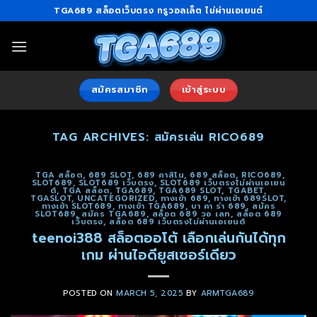
Skip
TGA689 สล็อตเว็บตรง ทรูวอลเล็ต ไม่ผ่านเอเยนต์
to
content
สมัครสมาชิก
เข้าสู่ระบบ
TAG ARCHIVES:
สมัครเล่น RICO689
TGA สล็อต
,
689 SLOT
,
689 คาสิโน
,
689 สล็อต
,
RICO689
,
SLOT689
,
SLOT689 เว็บตรง
,
SLOT689 เว็บตรงไม่ผ่านเอเยน
ต์
,
TGA สล็อต
,
TGA689
,
TGA689 SLOT
,
TGABET
,
TGASLOT
,
UNCATEGORIZED
,
ทางเข้า 689
,
ทางเข้า 689SLOT
,
ทางเข้า SLOT689
,
ทางเข้า TGA689
,
บา คา ร่า 689
,
สมัคร
SLOT689
,
สมัคร TGA689
,
สล็อต 689 วอ เลท
,
สล็อต 689
เว็บตรง
,
สล็อต 689 เว็บตรงไม่ผ่านเอเยนต์
teenoi388 สล็อตออโต้ เลือกเล่นกันได้ทุก
เกม ผ่านไอดียูสเซอร์เดียว
POSTED ON
MARCH 5, 2025
BY
ARMTGA689