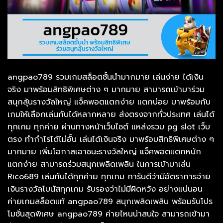
angpao789 รวมเกมสล็อตชั้นนำมากมาย เล่นง่าย ได้เงิน
จริง มาพร้อมสิทธิพิเศษต่าง ๆ มากมาย สามารถเข้ามาร่วม
สนุกลุ้นรางวัลใหญ่ แจ็คพอตแตกง่าย แตกบ่อย มาพร้อมกับ
เกมให้เลือกเล่นกันได้หลากหลาย ส่งตรงจากทั่วประเทศ เล่นได้
ทุกเกม ทุกค่าย ผ่านทางหน้าเว็บไซต์ แหล่งรวม pg slot เว็บ
ตรง ทำกำไรได้ไม่อั้น เล่นได้เงินจริง มาพร้อมสิทธิพิเศษต่าง ๆ
มากมาย เพิ่มโอกาสเอาชนะรางวัลใหญ่ แจ็คพอตแตกหนัก
แตกง่าย สามารถร่วมสนุกเพลิดเพลิน ในการเข้ามาเล่น
Rico689 เล่นกันได้ทุกค่าย ทุกเกม การันตีว่ามีอัตราการจ่าย
เงินรางวัลโบนัสทุกเกม รับรองว่าไม่มีผิดหวัง อย่างแน่นอน
ค่ายเกมสล็อตแท้ angpao789 สนุกเพลิดเพลิน พร้อมรับโปร
โมชั่นสุดพิเศษ angpao789 ค่ายไหนน่าสนใจ สามารถเข้ามา