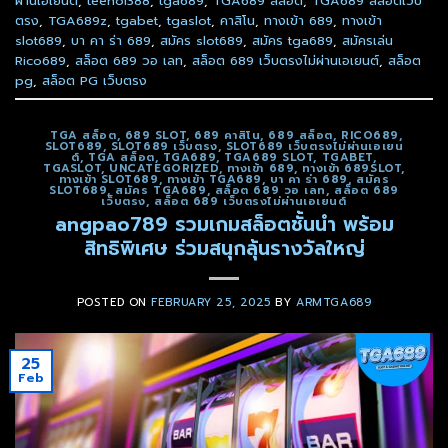
ผ่านเอเยนต์
,
teenoi388
,
tga689
,
TGA689 สล็อต
,
TGA689 สล็อตเว็บ
ตรง
,
TGA689z
,
tgabet
,
tgaslot
,
คาสิโน
,
ทางเข้า 689
,
ทางเข้า
slot689
,
บา คา ร่า 689
,
สมัคร slot689
,
สมัคร tga689
,
สมัครเล่น
Rico689
,
สล็อต 689 วอ เลท
,
สล็อต 689 เว็บตรงไม่ผ่านเอเยนต์
,
สล็อต
pg
,
สล็อต PG เว็บตรง
TGA สล็อต
,
689 SLOT
,
689 คาสิโน
,
689 สล็อต
,
RICO689
,
SLOT689
,
SLOT689 เว็บตรง
,
SLOT689 เว็บตรงไม่ผ่านเอเยน
ต์
,
TGA สล็อต
,
TGA689
,
TGA689 SLOT
,
TGABET
,
TGASLOT
,
UNCATEGORIZED
,
ทางเข้า 689
,
ทางเข้า 689SLOT
,
ทางเข้า SLOT689
,
ทางเข้า TGA689
,
บา คา ร่า 689
,
สมัคร
SLOT689
,
สมัคร TGA689
,
สล็อต 689 วอ เลท
,
สล็อต 689
เว็บตรง
,
สล็อต 689 เว็บตรงไม่ผ่านเอเยนต์
angpao789 รวมเกมสล็อตชั้นนำ พร้อม
สิทธิพิเศษ ร่วมสนุกลุ้นรางวัลใหญ่
POSTED ON
FEBRUARY 25, 2025
BY
ARMTGA689
25
Feb