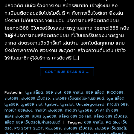
ปลอดภัย มั่นใจเรื่องการเงิน สมัครสมาชิก เข้าสู่ระบบ ลง
ทะเบียนติดต่อขอรับโปรโมชั่นดี ๆ กับทางเว็บไซต์เรา ยิ่งเล่น
ยิ่งรวย ไปกับเราอย่างแน่นอน บริการเกมสล็อตยอดนิยม
teenoi388 มีใบเซอร์รับรองมาตรฐานสากล teenoi388 หนึ่ง
ในผู้ให้บริการเกมสล็อตยอดนิยม ที่มีใบเซอร์รับรองมาตรฐาน
สากล ส่งตรงเกมลิขสิทธิ์แท้ เล่นง่าย แจกโบนัสทุกเกม แถม
ยังมีภาพกราฟิก สวยงาม สะดุดตา สร้างความตื่นเต้น เร้าใจ
ให้กับสมาชิกผู้ใช้บริการ เครดิตฟรี […]
CONTINUE READING
→
Posted in
tga สล็อต
,
689 slot
,
689 คาสิโน
,
689 สล็อต
,
RICO689
,
slot689
,
slot689 เว็บตรง
,
slot689 เว็บตรงไม่ผ่านเอเยนต์
,
tga สล็อต
,
tga689
,
tga689 slot
,
tgabet
,
tgaslot
,
Uncategorized
,
ทางเข้า 689
,
ทางเข้า 689slot
,
ทางเข้า slot689
,
ทางเข้า tga689
,
บา คา ร่า 689
,
สมัคร slot689
,
สมัคร tga689
,
สล็อต 689 วอ เลท
,
สล็อต 689 เว็บตรง
,
สล็อต 689 เว็บตรงไม่ผ่านเอเยนต์
|
Tagged
689 คาสิโน
,
PG Slot เว็บ
ตรง
,
PG SOFT SLOT
,
Rico689
,
slot689 เว็บตรง
,
slot689 เว็บตรงไม่