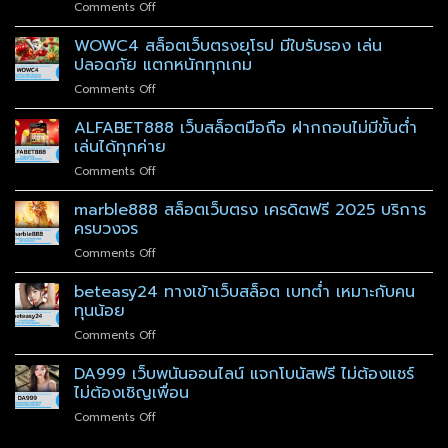
on
Comments Off
เว็บ
วอ
jgaming911
ตรง
เลท
เว็บ
WOWC4 สล็อตเว็บตรงยุโรป มีใบรับรอง เล่น
ไม่
ง่าย
บา
ผ่าน
ปลอดภัย แตกหนักทุกเกม
ๆ
คา
เอเย่นต์
ไม่มี
on
Comments Off
ร่า
lsm99bet
ขั้น
WOWC4
ตรง
ถอน
ต่ำ
สล็อต
ALFABET888 เว็บสล็อตมือถือ ฝากถอนไม่มีขั้นต่ำ
เว็บ
ได้
เว็บ
พนัน
เล่นได้ทุกค่าย
จริง
ตรง
ถูก
ไม่มี
on
Comments Off
ยุโรป
กฎหมาย
ขั้น
ALFABET888
มี
ลุ้น
ต่ำ
เว็บ
marble888 สล็อตเว็บตรง เครดิตฟรี 2025 บริการ
ใบรับ
แบบ
สล็อต
รอง
ครบวงจร
ไม่มี
มือ
เล่น
สะดุด
on
Comments Off
ถือ
ปลอดภัย
marble888
ฝาก
แตก
สล็อต
beteasy24 ทางเข้าเว็บสล็อต เบทต่ำ เหมาะกับคน
ถอน
หนัก
เว็บ
ไม่มี
ทุนน้อย
ทุก
ตรง
ขั้น
เกม
on
Comments Off
เครดิต
ต่ำ
beteasy24
ฟรี
เล่น
ทาง
DA999 เว็บพนันออนไลน์ แจกโบนัสฟรี ไม่ต้องแชร์
2025
ได้
เข้า
บริการ
ไม่ต้องเชิญเพื่อน
ทุก
เว็บ
ครบ
ค่าย
on
Comments Off
สล็อต
วงจร
DA999
เบท