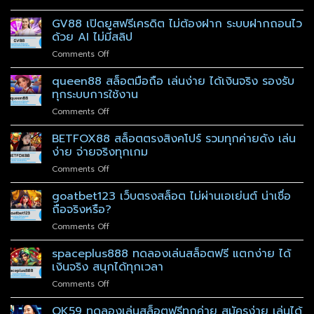
CONFIRM789
2025
เข้า
GV88 เปิดยูสฟรีเครดิต ไม่ต้องฝาก ระบบฝากถอนไว
สล็อต
สู่
PG
ด้วย AI ไม่มีสลิป
ระบบ
เว็บ
on
Comments Off
สล็อต
ตรง
GV88
เว็บ
แตก
เปิด
queen88 สล็อตมือถือ เล่นง่าย ได้เงินจริง รองรับ
ตรง
ง่าย
ยู
ไม่
ทุกระบบการใช้งาน
ไม่มี
ส
ผ่าน
ขั้น
on
Comments Off
ฟรี
เอเย่นต์
ต่ำ
queen88
เครดิต
ไม่มี
สล็อต
BETFOX88 สล็อตตรงสิงคโปร์ รวมทุกค่ายดัง เล่น
ไม่
ขั้น
มือ
ต้อง
ง่าย จ่ายจริงทุกเกม
ต่ำ
ถือ
ฝาก
on
Comments Off
เล่น
ระบบ
BETFOX88
ง่าย
ฝาก
สล็อต
goatbet123 เว็บตรงสล็อต ไม่ผ่านเอเย่นต์ น่าเชื่อ
ได้
ถอน
ตรง
เงิน
ถือจริงหรือ?
ไว
สิงคโปร์
จริง
ด้วย
on
Comments Off
รวม
รองรับ
AI
goatbet123
ทุก
ทุก
ไม่มี
เว็บ
spaceplus888 ทดลองเล่นสล็อตฟรี แตกง่าย ได้
ค่าย
ระบบ
สลิป
ตรง
ดัง
เงินจริง สนุกได้ทุกเวลา
การ
สล็อต
เล่น
ใช้
on
Comments Off
ไม่
ง่าย
งาน
spaceplus888
ผ่าน
จ่าย
ทดลอง
OK59 ทดลองเล่นสล็อตฟรีทุกค่าย สมัครง่าย เล่นได้
เอเย่นต์
จริง