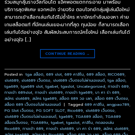
ร่วมสนุกลุ้นรางวัลก้อนโต แจ็คพอตแตกกระจาย มาพร้อม
บริการสุดพิเศษ แจกหนัก จ่ายจริง ตอบโจทย์กลุ่มผู้เล่นมือใหม่
สามารถเข้าเลือกเล่นกันได้ไม่ซ้ำใคร หากใครกำลังมองหา ค่าย
เกมสล็อตแท้ ที่มีคนเล่นเยอะมากที่สุด ทุนน้อย ก็สามารถเลือก
เล่นกันได้อย่างจุใจ สัมผัสประสบการณ์ครั้งใหม่ เลือกเล่นกันได้
อย่างจุใจ […]
CONTINUE READING
→
Posted in
tga สล็อต
,
689 slot
,
689 คาสิโน
,
689 สล็อต
,
RICO689
,
slot689
,
slot689 เว็บตรง
,
slot689 เว็บตรงไม่ผ่านเอเยนต์
,
tga สล็อต
,
tga689
,
tga689 slot
,
tgabet
,
tgaslot
,
Uncategorized
,
ทางเข้า 689
,
ทางเข้า 689slot
,
ทางเข้า slot689
,
ทางเข้า tga689
,
บา คา ร่า 689
,
สมัคร slot689
,
สมัคร tga689
,
สล็อต 689 วอ เลท
,
สล็อต 689 เว็บตรง
,
สล็อต 689 เว็บตรงไม่ผ่านเอเยนต์
|
Tagged
689 คาสิโน
,
angpao789
,
PG Slot เว็บตรง
,
PG SOFT SLOT
,
Rico689
,
slot689 เว็บตรง
,
slot689 เว็บตรงไม่ผ่านเอเยนต์
,
tga689
,
TGA689 สล็อต
,
TGA689
สล็อตเว็บตรง
,
TGA689z
,
tgabet
,
tgaslot
,
คาสิโน
,
ทดลองเล่น
Rico689
,
ทางเข้า 689
,
ทางเข้า slot689
,
บา คา ร่า 689
,
สมัคร slot689
,
สมัคร tga689
,
สมัครเล่น Rico689
,
สล็อต 689 วอ เลท
,
สล็อต 689 เว็บ