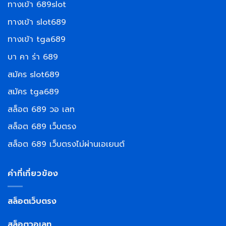
ทางเข้า 689slot
ทางเข้า slot689
ทางเข้า tga689
บา คา ร่า 689
สมัคร slot689
สมัคร tga689
สล็อต 689 วอ เลท
สล็อต 689 เว็บตรง
สล็อต 689 เว็บตรงไม่ผ่านเอเยนต์
คำที่เกี่ยวข้อง
สล็อตเว็บตรง
สล็อตวอเลท