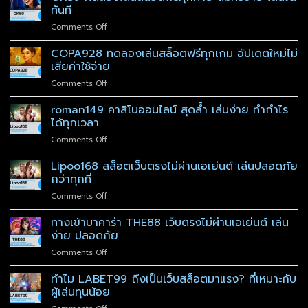
เล่น
น่า
ทันที
ทุก
สล็อต
เชื่อ
เกม
on
Comments Off
ฟรี
ถือ
OK59
แตก
จริง
ทดลอง
COPA928 ทดลองเล่นสล็อตฟรีทุกเกม อัปเดตใหม่ไม่
ง่าย
หรือ?
เล่น
ได้
เสียค่าใช้จ่าย
สล็อต
เงิน
on
Comments Off
ฟรี
จริง
COPA928
ทุก
สนุก
ทดลอง
roman149 คาสิโนออนไลน์ สุดล้ำ เล่นง่าย ทำกำไร
ค่าย
ได้
เล่น
สมัคร
ได้ทุกเวลา
ทุก
สล็อต
ง่าย
เวลา
on
Comments Off
ฟรี
เล่น
roman149
ทุก
ได้
คา
Lipoo168 สล็อตเว็บตรงไม่ผ่านเอเย่นต์ เล่นปลอดภัย
เกม
ทันที
สิ
อัปเดต
กว่าทุกที่
โน
ใหม่
on
Comments Off
ออนไลน์
ไม่
Lipoo168
สุด
เสีย
สล็อต
ทางเข้าบาคาร่า THE88 เว็บตรงไม่ผ่านเอเย่นต์ เล่น
ล้ำ
ค่า
เว็บ
เล่น
ง่าย ปลอดภัย
ใช้
ตรง
ง่าย
จ่าย
on
Comments Off
ไม่
ทำ
ทาง
ผ่าน
กำไร
เข้า
ทำไม LABET99 ถึงเป็นเว็บสล็อตมาแรง? ที่เหมาะกับ
เอเย่นต์
ได้
บา
เล่น
ผู้เล่นทุนน้อย
ทุก
คา
ปลอดภัย
เวลา