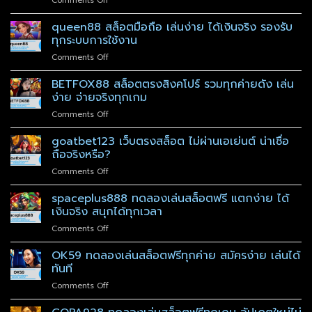
Comments Off
สล็อต
ตรง
GV88
เว็บ
แตก
เปิด
queen88 สล็อตมือถือ เล่นง่าย ได้เงินจริง รองรับ
ตรง
ง่าย
ยู
ไม่
ทุกระบบการใช้งาน
ไม่มี
ส
ผ่าน
ขั้น
on
Comments Off
ฟรี
เอเย่นต์
ต่ำ
queen88
เครดิต
ไม่มี
สล็อต
BETFOX88 สล็อตตรงสิงคโปร์ รวมทุกค่ายดัง เล่น
ไม่
ขั้น
มือ
ต้อง
ง่าย จ่ายจริงทุกเกม
ต่ำ
ถือ
ฝาก
on
Comments Off
เล่น
ระบบ
BETFOX88
ง่าย
ฝาก
สล็อต
goatbet123 เว็บตรงสล็อต ไม่ผ่านเอเย่นต์ น่าเชื่อ
ได้
ถอน
ตรง
เงิน
ถือจริงหรือ?
ไว
สิงคโปร์
จริง
ด้วย
on
Comments Off
รวม
รองรับ
AI
goatbet123
ทุก
ทุก
ไม่มี
เว็บ
spaceplus888 ทดลองเล่นสล็อตฟรี แตกง่าย ได้
ค่าย
ระบบ
สลิป
ตรง
ดัง
เงินจริง สนุกได้ทุกเวลา
การ
สล็อต
เล่น
ใช้
on
Comments Off
ไม่
ง่าย
งาน
spaceplus888
ผ่าน
จ่าย
ทดลอง
OK59 ทดลองเล่นสล็อตฟรีทุกค่าย สมัครง่าย เล่นได้
เอเย่นต์
จริง
เล่น
น่า
ทันที
ทุก
สล็อต
เชื่อ
เกม
on
Comments Off
ฟรี
ถือ
OK59
แตก
จริง
ทดลอง
ง่าย