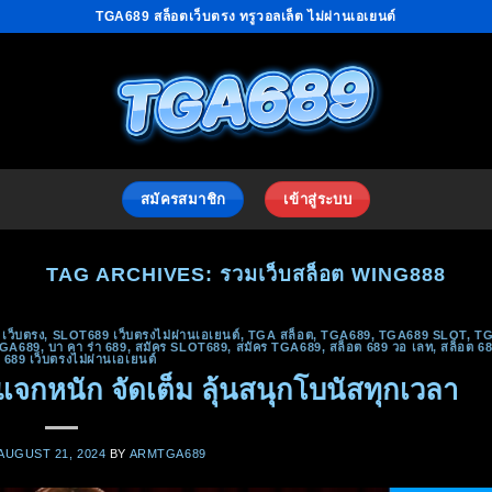
TGA689 สล็อตเว็บตรง ทรูวอลเล็ต ไม่ผ่านเอเยนต์
สมัครสมาชิก
เข้าสู่ระบบ
TAG ARCHIVES:
รวมเว็บสล็อต WING888
เว็บตรง
,
SLOT689 เว็บตรงไม่ผ่านเอเยนต์
,
TGA สล็อต
,
TGA689
,
TGA689 SLOT
,
T
TGA689
,
บา คา ร่า 689
,
สมัคร SLOT689
,
สมัคร TGA689
,
สล็อต 689 วอ เลท
,
สล็อต 68
 689 เว็บตรงไม่ผ่านเอเยนต์
จกหนัก จัดเต็ม ลุ้นสนุกโบนัสทุกเวลา
AUGUST 21, 2024
BY
ARMTGA689