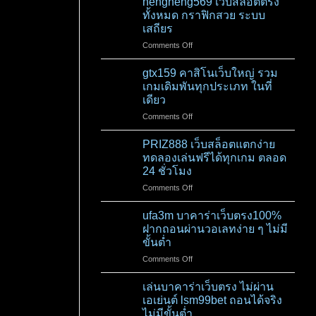
hengheng569 เว็บสล็อตตรง
สิ
นิยม
อินเทอร์เน็ต
ทั้งหมด กราฟิกสวย ระบบ
โน
พร้อม
เสถียร
เครดิต
รีวิว
on
Comments Off
ฟรี
จาก
hengheng569
สมัคร
ผู้
เว็บ
ผ่าน
เล่น
gtx159 คาสิโนเว็บใหญ่ รวม
สล็อต
เว็บ
จริง
เกมเดิมพันทุกประเภท ในที่
ตรง
ไม่
เดียว
ทั้งหมด
ต้อง
on
Comments Off
กราฟิก
โหลด
gtx159
สวย
แอป
คา
ระบบ
ใช้
PRIZ888 เว็บสล็อตแตกง่าย
สิ
เสถียร
งาน
ทดลองเล่นฟรีได้ทุกเกม ตลอด
โน
ง่าย
24 ชั่วโมง
เว็บ
on
Comments Off
ใหญ่
PRIZ888
รวม
เว็บ
เกม
ufa3m บาคาร่าเว็บตรง100%
สล็อต
เดิม
ฝากถอนผ่านวอเลทง่าย ๆ ไม่มี
แตก
พัน
ขั้นต่ำ
ง่าย
ทุก
on
Comments Off
ทดลอง
ประเภท
ufa3m
เล่น
ใน
บา
ฟรี
ที่
เล่นบาคาร่าเว็บตรง ไม่ผ่าน
คา
ได้
เดียว
เอเย่นต์ lsm99bet ถอนได้จริง
ร่า
ทุก
ไม่มีขั้นต่ำ