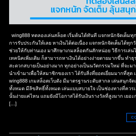
wing888 ทดลองเล่นสล็อต เริ่มต้นได้ทันที แจกหนักจัดเต็มทุกว
การรับประกันให้เลย หาเงินได้ต่อเนื่อง แจกหนักจัดเต็มได้ทุ
ช่วยให้กับท่านเอง มาศึกษาเกมสล็อตกันสักหน่อย วิธีการเล่นไม่ไ
เทคนิคเพิ่มเติม ก็สามารถหาเงินได้อย่างง่ายดายมากขึ้น ทำธุร
สะดวกสบายเป็นอย่างมาก ทุกอย่างเป็นนวัตกรรมใหม่ ที่จะมาพัฒน
นำเข้ามาเพื่อให้สมาชิกของเรา ได้รับสิ่งที่ยอดเยี่ยมมากที่ส
wing888 เกมสล็อตเว็บดัง มีมาตรฐานระดับสากล เล่นสนุกจัดเ
ทั้งหมด มีลิขสิทธิ์ทั้งหมด เล่นแบบสบายใจ เป็นช่องทางที่ควรเล่
นั้นง่ายแค่ไหน แถมยังมีโอกาสได้รับเงินรางวัลที่สูงมาก เยอะ
[…]
C