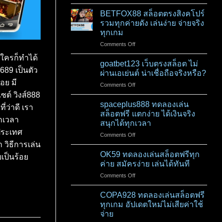
queen88
ไม่
ต่ำ
สล็อต
ต้อง
BETFOX88 สล็อตตรงสิงคโปร์
มือ
ฝาก
รวมทุกค่ายดัง เล่นง่าย จ่ายจริง
ถือ
ระบบ
ทุกเกม
เล่น
ฝาก
on
Comments Off
ง่าย
ถอน
BETFOX88
ได้
ไว
าใครก็ทำได้
สล็อต
เงิน
ด้วย
goatbet123 เว็บตรงสล็อต ไม่
689 เป็นตัว
ตรง
จริง
AI
ผ่านเอเย่นต์ น่าเชื่อถือจริงหรือ?
สิงคโปร์
รองรับ
ไม่มี
อย มี
on
Comments Off
รวม
ทุก
สลิป
goatbet123
ซต์ วิงส์888
ทุก
ระบบ
เว็บ
ค่าย
spaceplus888 ทดลองเล่น
การ
่ว่าดี เรา
ตรง
ดัง
ใช้
สล็อตฟรี แตกง่าย ได้เงินจริง
สล็อต
ุกเวลา
เล่น
งาน
สนุกได้ทุกเวลา
ไม่
ง่าย
งประเทศ
on
Comments Off
ผ่าน
จ่าย
spaceplus888
า วิธีการเล่น
เอเย่นต์
จริง
ทดลอง
น่า
OK59 ทดลองเล่นสล็อตฟรีทุก
ทุก
เป็นร้อย
เล่น
เชื่อ
เกม
ค่าย สมัครง่าย เล่นได้ทันที
สล็อต
ถือ
on
Comments Off
ฟรี
จริง
OK59
แตก
หรือ?
ทดลอง
ง่าย
COPA928 ทดลองเล่นสล็อตฟรี
เล่น
ได้
ทุกเกม อัปเดตใหม่ไม่เสียค่าใช้
สล็อต
เงิน
จ่าย
ฟรี
จริง