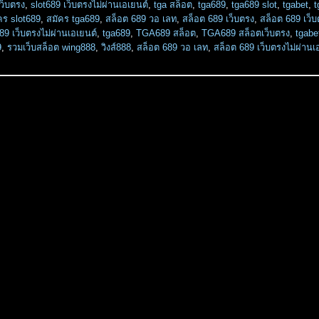
เว็บตรง
,
slot689 เว็บตรงไม่ผ่านเอเยนต์
,
tga สล็อต
,
tga689
,
tga689 slot
,
tgabet
,
t
คร slot689
,
สมัคร tga689
,
สล็อต 689 วอ เลท
,
สล็อต 689 เว็บตรง
,
สล็อต 689 เว็บ
89 เว็บตรงไม่ผ่านเอเยนต์
,
tga689
,
TGA689 สล็อต
,
TGA689 สล็อตเว็บตรง
,
tgabe
9
,
รวมเว็บสล็อต wing888
,
วิงส์888
,
สล็อต 689 วอ เลท
,
สล็อต 689 เว็บตรงไม่ผ่านเ