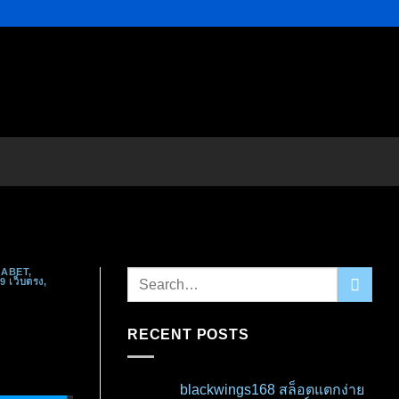
GABET
,
9 เว็บตรง
,
RECENT POSTS
blackwings168 สล็อตแตกง่าย