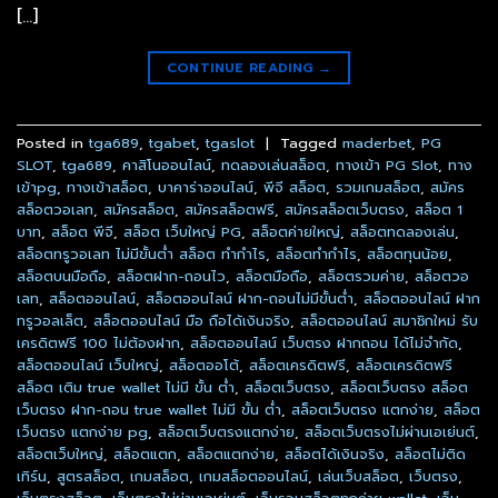
[…]
CONTINUE READING
→
Posted in
tga689
,
tgabet
,
tgaslot
|
Tagged
maderbet
,
PG
SLOT
,
tga689
,
คาสิโนออนไลน์
,
ทดลองเล่นสล็อต
,
ทางเข้า PG Slot
,
ทาง
เข้าpg
,
ทางเข้าสล็อต
,
บาคาร่าออนไลน์
,
พีจี สล็อต
,
รวมเกมสล็อต
,
สมัคร
สล็อตวอเลท
,
สมัครสล็อต
,
สมัครสล็อตฟรี
,
สมัครสล็อตเว็บตรง
,
สล็อต 1
บาท
,
สล็อต พีจี
,
สล็อต เว็บใหญ่ PG
,
สล็อตค่ายใหญ่
,
สล็อตทดลองเล่น
,
สล็อตทรูวอเลท ไม่มีขั้นต่ำ สล็อต ทำกำไร
,
สล็อตทำกำไร
,
สล็อตทุนน้อย
,
สล็อตบนมือถือ
,
สล็อตฝาก-ถอนไว
,
สล็อตมือถือ
,
สล็อตรวมค่าย
,
สล็อตวอ
เลท
,
สล็อตออนไลน์
,
สล็อตออนไลน์ ฝาก-ถอนไม่มีขั้นต่ํา
,
สล็อตออนไลน์ ฝาก
ทรูวอลเล็ต
,
สล็อตออนไลน์ มือ ถือได้เงินจริง
,
สล็อตออนไลน์ สมาชิกใหม่ รับ
เครดิตฟรี 100 ไม่ต้องฝาก
,
สล็อตออนไลน์ เว็บตรง ฝากถอน ได้ไม่จำกัด
,
สล็อตออนไลน์ เว็บใหญ่
,
สล็อตออโต้
,
สล็อตเครดิตฟรี
,
สล็อตเครดิตฟรี
สล็อต เติม true wallet ไม่มี ขั้น ต่ำ
,
สล็อตเว็บตรง
,
สล็อตเว็บตรง สล็อต
เว็บตรง ฝาก-ถอน true wallet ไม่มี ขั้น ต่ํา
,
สล็อตเว็บตรง แตกง่าย
,
สล็อต
เว็บตรง แตกง่าย pg
,
สล็อตเว็บตรงแตกง่าย
,
สล็อตเว็บตรงไม่ผ่านเอเย่นต์
,
สล็อตเว็บใหญ่
,
สล็อตแตก
,
สล็อตแตกง่าย
,
สล็อตได้เงินจริง
,
สล็อตไม่ติด
เทิร์น
,
สูตรสล็อต
,
เกมสล็อต
,
เกมสล็อตออนไลน์
,
เล่นเว็บสล็อต
,
เว็บตรง
,