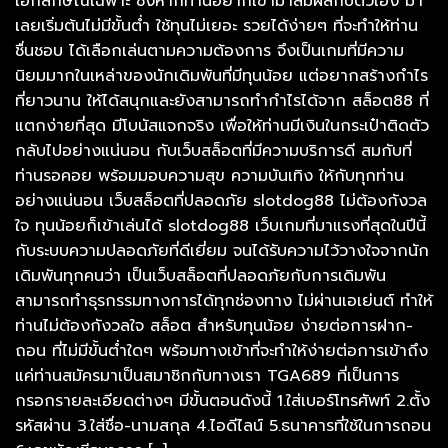
เอกลักษณ์เฉพาะ ซึ่งหากท่านอยากเข้ามาสัมผัสกับตัวเอง มา
เลยเริ่มต้นไม่มีขั้นต่ำ ใช้ทุนไม่เยอะ รวยได้ง่ายๆ ที่จะทำให้ท่าน
ชื่นชอบ ได้เลือกเล่นตามความต้องการ จึงเป็นเกมที่มีความ
นิยมมากในเหล่าของนักเดิมพันที่มีทุนน้อย แต่อยากสร้างกำไร
ที่ยาวนาน ให้ได้สนุกและยังสามารถทำกำไรได้จาก สล็อต88 ที่
แตกง่ายที่สุด มีโบนัสแจกจริง เพื่อให้ท่านมีเงินในกระเป๋าติดตัว
กลับไปอย่างแน่นอน กับเว็บสล็อตที่มีความบริการดี สมกับที่
ท่านรอคอย พร้อมมอบความสุข ความบันเทิง ให้กับทุกท่าน
อย่างแน่นอน เว็บสล็อตที่ปลอดภัย slotdog88 ไม่ต้องกังวล
ใจ ทุนน้อยก็เข้าเล่นได้ slotdog88 เว็บเกมที่มาแรงที่สุดในปีนี้
กับระบบความปลอดภัยที่ดีเยี่ยม จนได้รับความไว้วางใจจากนัก
เดิมพันทุกคนว่า เป็นเว็บสล็อตที่ปลอดภัยกับการเดิมพัน
สามารถทำธุรกรรมทางการได้ทุกช่องทาง ไม่ผ่านเอเย่นต์ ทำให้
ท่านไม่ต้องกังวลใจ สล็อต สำหรับทุนน้อย ง่ายต่อการฝาก-
ถอน ที่ไม่มีขั้นต่ำใดๆ พร้อมทางเข้าที่จะทำให้ง่ายต่อการเข้าถึง
แค่ท่านสมัครมาเป็นสมาชิกกับทางเรา TGA689 ที่เป็นการ
กรอกรายละเอียดต่างๆ มีขั้นตอนดังนี้ 1.ใส่เบอร์โทรศัพท์ 2.ตั้ง
รหัสผ่าน 3.ใส่ชื่อ-นามสกุล 4.ไอดีไลน์ 5.ธนาคารที่ใช้ในการถอน