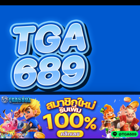
คน
โบนัส
ทุน
ฟรี
น้อย
ไม่
ต้อง
แชร์
ไม่
ต้อง
เชิญ
เพื่อน
RECENT POSTS
blackwings168 สล็อตแตกง่าย ค่าย PG Soft ลิขสิทธิ์
แท้จริง