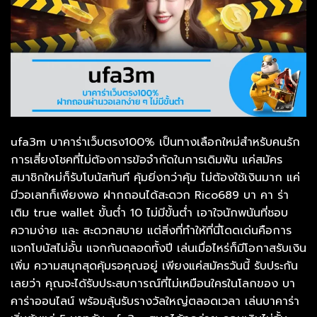
ufa3m บาคาร่าเว็บตรง100% เป็นทางเลือกใหม่สำหรับคนรัก
การเสี่ยงโชคที่ไม่ต้องการข้อจำกัดในการเดิมพัน แค่สมัคร
สมาชิกใหม่ก็รับโบนัสทันที คุ้มยิ่งกว่าคุ้ม ไม่ต้องใช้เงินมาก แค่
มีวอเลทก็เพียงพอ ฝากถอนได้สะดวก Rico689 บา คา ร่า
เติม true wallet ขั้นต่ำ 10 ไม่มีขั้นต่ำ เอาใจนักพนันที่ชอบ
ความง่าย และ สะดวกสบาย แต่สิ่งที่ทำให้ที่นี่โดดเด่นคือการ
แจกโบนัสไม่อั้น แจกกันตลอดทั้งปี เล่นเมื่อไหร่ก็มีโอกาสรับเงิน
เพิ่ม ความสนุกสุดคุ้มรอคุณอยู่ เพียงแค่สมัครวันนี้ รับประกัน
เลยว่า คุณจะได้รับประสบการณ์ที่ไม่เหมือนใครในโลกของ บา
คาร่าออนไลน์ พร้อมลุ้นรับรางวัลใหญ่ตลอดเวลา เล่นบาคาร่า