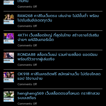
เกมที่นี่
เป็น
ไม่
on
Comments Off
เว็บ
ผ่าน
PAYMAX2
สล็อต
เอเย่นต์
สล็อต
RAM268 คาสิโนเว็บตรง เล่นง่าย ไม่มีขั้นต่ำ พร้อม
มา
เล่น
เว็บ
แรง?
โปรโมชันอัปเดตทุกวัน
ง่าย
ตรง
ที่
ปลอดภัย
on
Comments Off
มี
เหมาะ
RAM268
ดี
กับ
คา
4KTH เว็บสล็อตใหญ่ ที่สุดในไทย สร้างรายได้เสริม
อะไร?
ผู้
สิ
ทำไม
ง่ายๆ แค่มีอินเทอร์เน็ต
เล่น
โน
ถึง
ทุน
on
Comments Off
เว็บ
เลือก
น้อย
4KTH
ตรง
เล่น
เว็บ
RONDA88 สล็อตเว็บแม่ รวมค่ายสล็อต ยอดนิยม
เล่น
เกม
สล็อต
ง่าย
พร้อมรีวิวจากผู้เล่นจริง
ที่
ใหญ่
ไม่มี
นี่
on
Comments Off
ที่สุด
ขั้น
RONDA88
ใน
ต่ำ
สล็อต
OK918 คาสิโนเครดิตฟรี สมัครผ่านเว็บ ไม่ต้องโหลด
ไทย
พร้อม
เว็บ
สร้าง
แอป ใช้งานง่าย
โปรโมชัน
แม่
ราย
อัปเดต
on
Comments Off
รวม
ได้
ทุก
OK918
ค่าย
เสริม
วัน
คา
hengheng569 เว็บสล็อตตรงทั้งหมด กราฟิกสวย
สล็อต
ง่ายๆ
สิ
ยอด
ระบบเสถียร
แค่
โน
นิยม
มี
on
Comments Off
เครดิต
พร้อม
อินเทอร์เน็ต