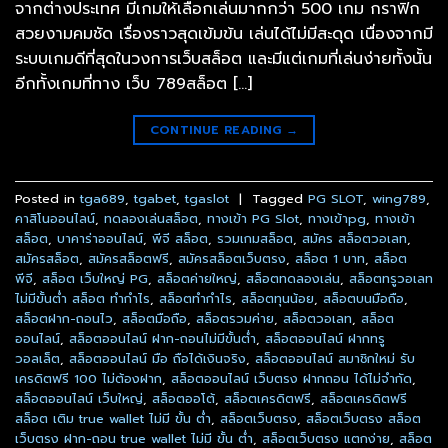
จากต่างประเทศ มีเกมให้เลือกเล่นมากกว่า 500 เกม กราฟิก
สวยงามคมชัด เรื่องราวสุดเข้มข้น เล่นได้ไม่มีสะดุด เนื่องจากมี
ระบบเกมดีที่สุดในวงการเว็บสล็อต และมีแต่เกมที่เล่นง่ายทั้งนั้น
อีกทั้งเกมที่ทาง เว็บ 789สล็อต […]
CONTINUE READING
→
Posted in
tga689
,
tgabet
,
tgaslot
|
Tagged
PG SLOT
,
wing789
,
คาสิโนออนไลน์
,
ทดลองเล่นสล็อต
,
ทางเข้า PG Slot
,
ทางเข้าpg
,
ทางเข้า
สล็อต
,
บาคาร่าออนไลน์
,
พีจี สล็อต
,
รวมเกมสล็อต
,
สมัคร สล็อตวอเลท
,
สมัครสล็อต
,
สมัครสล็อตฟรี
,
สมัครสล็อตเว็บตรง
,
สล็อต 1 บาท
,
สล็อต
พีจี
,
สล็อต เว็บใหญ่ PG
,
สล็อตค่ายใหญ่
,
สล็อตทดลองเล่น
,
สล็อตทรูวอเลท
ไม่มีขั้นต่ำ สล็อต ทำกำไร
,
สล็อตทำกำไร
,
สล็อตทุนน้อย
,
สล็อตบนมือถือ
,
สล็อตฝาก-ถอนไว
,
สล็อตมือถือ
,
สล็อตรวมค่าย
,
สล็อตวอเลท
,
สล็อต
ออนไลน์
,
สล็อตออนไลน์ ฝาก-ถอนไม่มีขั้นต่ํา
,
สล็อตออนไลน์ ฝากทรู
วอลเล็ต
,
สล็อตออนไลน์ มือ ถือได้เงินจริง
,
สล็อตออนไลน์ สมาชิกใหม่ รับ
เครดิตฟรี 100 ไม่ต้องฝาก
,
สล็อตออนไลน์ เว็บตรง ฝากถอน ได้ไม่จำกัด
,
สล็อตออนไลน์ เว็บใหญ่
,
สล็อตออโต้
,
สล็อตเครดิตฟรี
,
สล็อตเครดิตฟรี
สล็อต เติม true wallet ไม่มี ขั้น ต่ำ
,
สล็อตเว็บตรง
,
สล็อตเว็บตรง สล็อต
เว็บตรง ฝาก-ถอน true wallet ไม่มี ขั้น ต่ํา
,
สล็อตเว็บตรง แตกง่าย
,
สล็อต