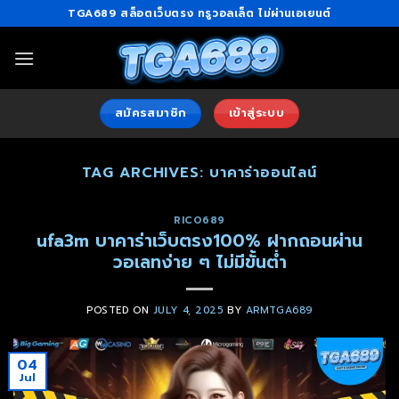
Skip
TGA689 สล็อตเว็บตรง ทรูวอลเล็ต ไม่ผ่านเอเยนต์
to
content
สมัครสมาชิก
เข้าสู่ระบบ
TAG ARCHIVES:
บาคาร่าออนไลน์
RICO689
ufa3m บาคาร่าเว็บตรง100% ฝากถอนผ่าน
วอเลทง่าย ๆ ไม่มีขั้นต่ำ
POSTED ON
JULY 4, 2025
BY
ARMTGA689
04
Jul