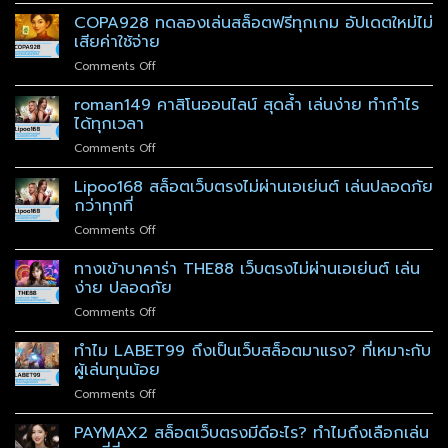
OK59
แตก
จริง
ทดลอง
COPA928 ทดลองเล่นสล็อตฟรีทุกเกม อัปเดตใหม่ไม่
ง่าย
หรือ?
เล่น
ได้
เสียค่าใช้จ่าย
สล็อต
เงิน
on
Comments Off
ฟรี
จริง
COPA928
ทุก
สนุก
ทดลอง
roman149 คาสิโนออนไลน์ สุดล้ำ เล่นง่าย ทำกำไร
ค่าย
ได้
เล่น
สมัคร
ได้ทุกเวลา
ทุก
สล็อต
ง่าย
เวลา
on
Comments Off
ฟรี
เล่น
roman149
ทุก
ได้
คา
Lipoo168 สล็อตเว็บตรงไม่ผ่านเอเย่นต์ เล่นปลอดภัย
เกม
ทันที
สิ
อัปเดต
กว่าทุกที่
โน
ใหม่
on
Comments Off
ออนไลน์
ไม่
Lipoo168
สุด
เสีย
สล็อต
ทางเข้าบาคาร่า THE88 เว็บตรงไม่ผ่านเอเย่นต์ เล่น
ล้ำ
ค่า
เว็บ
เล่น
ง่าย ปลอดภัย
ใช้
ตรง
ง่าย
จ่าย
on
Comments Off
ไม่
ทำ
ทาง
ผ่าน
กำไร
เข้า
ทำไม LABET99 ถึงเป็นเว็บสล็อตมาแรง? ที่เหมาะกับ
เอเย่นต์
ได้
บา
เล่น
ผู้เล่นทุนน้อย
ทุก
คา
ปลอดภัย
เวลา
on
Comments Off
ร่า
กว่า
ทำไม
THE88
ทุก
LABET99
PAYMAX2 สล็อตเว็บตรงมีดีอะไร? ทำไมถึงเลือกเล่น
เว็บ
ที่
ถึง
ตรง