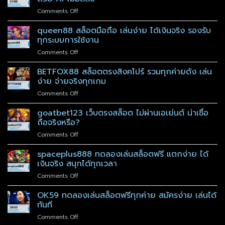
ระบบ
เว็บ
on
Comments Off
สล็อต
ตรง
GV88
เว็บ
แตก
เปิด
queen88 สล็อตมือถือ เล่นง่าย ได้เงินจริง รองรับ
ตรง
ง่าย
ยู
ไม่
ทุกระบบการใช้งาน
ไม่มี
ส
ผ่าน
ขั้น
on
Comments Off
ฟรี
เอเย่นต์
ต่ำ
queen88
เครดิต
ไม่มี
สล็อต
BETFOX88 สล็อตตรงสิงคโปร์ รวมทุกค่ายดัง เล่น
ไม่
ขั้น
มือ
ต้อง
ง่าย จ่ายจริงทุกเกม
ต่ำ
ถือ
ฝาก
on
Comments Off
เล่น
ระบบ
BETFOX88
ง่าย
ฝาก
สล็อต
goatbet123 เว็บตรงสล็อต ไม่ผ่านเอเย่นต์ น่าเชื่อ
ได้
ถอน
ตรง
เงิน
ถือจริงหรือ?
ไว
สิงคโปร์
จริง
ด้วย
on
Comments Off
รวม
รองรับ
AI
goatbet123
ทุก
ทุก
ไม่มี
เว็บ
spaceplus888 ทดลองเล่นสล็อตฟรี แตกง่าย ได้
ค่าย
ระบบ
สลิป
ตรง
ดัง
เงินจริง สนุกได้ทุกเวลา
การ
สล็อต
เล่น
ใช้
on
Comments Off
ไม่
ง่าย
งาน
spaceplus888
ผ่าน
จ่าย
ทดลอง
OK59 ทดลองเล่นสล็อตฟรีทุกค่าย สมัครง่าย เล่นได้
เอเย่นต์
จริง
เล่น
น่า
ทันที
ทุก
สล็อต
เชื่อ
เกม
on
Comments Off
ฟรี
ถือ