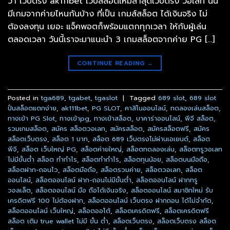
ว่า เว็บตรง ak111bet เว็บสล็อตใหม่ล่าสุดเว็บตรง วอเลท นั้น
มีเกมจากค่ายไหนกันบ้าง ที่เป็น เกมส์สล็อต ได้เงินจริง ไม่
ต้องลงทุน เยอะ แจ็คพอตก็พร้อมแตกทุกเวลา ให้กับผู้เล่น
ตลอดเวลา วันนี้เราจะมาแนะนำ 3 เกมสล็อตจากค่าย PG […]
CONTINUE READING
→
Posted in
tga689
,
tgabet
,
tgaslot
|
Tagged
689 slot
,
689 slot
ปั่นสล็อตแตกง่าย
,
ak111bet
,
PG SLOT
,
คาสิโนออนไลน์
,
ทดลองเล่นสล็อต
,
ทางเข้า PG Slot
,
ทางเข้าpg
,
ทางเข้าสล็อต
,
บาคาร่าออนไลน์
,
พีจี สล็อต
,
รวมเกมสล็อต
,
สมัคร สล็อตวอเลท
,
สมัครสล็อต
,
สมัครสล็อตฟรี
,
สมัคร
สล็อตเว็บตรง
,
สล็อต 1 บาท
,
สล็อต 689 เว็บตรงไม่ผ่านเอเยนต์
,
สล็อต
พีจี
,
สล็อต เว็บใหญ่ PG
,
สล็อตค่ายใหญ่
,
สล็อตทดลองเล่น
,
สล็อตทรูวอเลท
ไม่มีขั้นต่ำ สล็อต ทำกำไร
,
สล็อตทำกำไร
,
สล็อตทุนน้อย
,
สล็อตบนมือถือ
,
สล็อตฝาก-ถอนไว
,
สล็อตมือถือ
,
สล็อตรวมค่าย
,
สล็อตวอเลท
,
สล็อต
ออนไลน์
,
สล็อตออนไลน์ ฝาก-ถอนไม่มีขั้นต่ํา
,
สล็อตออนไลน์ ฝากทรู
วอลเล็ต
,
สล็อตออนไลน์ มือ ถือได้เงินจริง
,
สล็อตออนไลน์ สมาชิกใหม่ รับ
เครดิตฟรี 100 ไม่ต้องฝาก
,
สล็อตออนไลน์ เว็บตรง ฝากถอน ได้ไม่จำกัด
,
สล็อตออนไลน์ เว็บใหญ่
,
สล็อตออโต้
,
สล็อตเครดิตฟรี
,
สล็อตเครดิตฟรี
สล็อต เติม true wallet ไม่มี ขั้น ต่ำ
,
สล็อตเว็บตรง
,
สล็อตเว็บตรง สล็อต