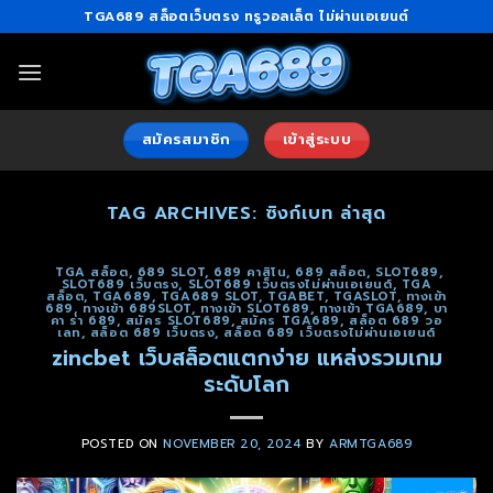
Skip
TGA689 สล็อตเว็บตรง ทรูวอลเล็ต ไม่ผ่านเอเยนต์
to
content
สมัครสมาชิก
เข้าสู่ระบบ
TAG ARCHIVES:
ซิงก์เบท ล่าสุด
TGA สล็อต
,
689 SLOT
,
689 คาสิโน
,
689 สล็อต
,
SLOT689
,
SLOT689 เว็บตรง
,
SLOT689 เว็บตรงไม่ผ่านเอเยนต์
,
TGA
สล็อต
,
TGA689
,
TGA689 SLOT
,
TGABET
,
TGASLOT
,
ทางเข้า
689
,
ทางเข้า 689SLOT
,
ทางเข้า SLOT689
,
ทางเข้า TGA689
,
บา
คา ร่า 689
,
สมัคร SLOT689
,
สมัคร TGA689
,
สล็อต 689 วอ
เลท
,
สล็อต 689 เว็บตรง
,
สล็อต 689 เว็บตรงไม่ผ่านเอเยนต์
zincbet เว็บสล็อตแตกง่าย แหล่งรวมเกม
ระดับโลก
POSTED ON
NOVEMBER 20, 2024
BY
ARMTGA689