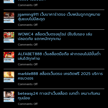
ร่า
ได้
ที่
on
Comments Off
เว็บ
ทุก
เดียว
เล่น
ตรง100%
เกม
บา
jgaming911 เว็บบาคาร่าตรง เว็บพนันถูกกฎหมาย
ฝาก
ตลอด
คา
ถอน
ลุ้นแบบไม่มีสะดุด
24
ร่า
ผ่าน
ชั่วโมง
on
Comments Off
เว็บ
วอ
jgaming911
ตรง
เลท
เว็บ
WOWC4 สล็อตเว็บตรงยุโรป มีใบรับรอง เล่น
ไม่
ง่าย
บา
ผ่าน
ปลอดภัย แตกหนักทุกเกม
ๆ
คา
เอเย่นต์
ไม่มี
on
Comments Off
ร่า
lsm99bet
ขั้น
WOWC4
ตรง
ถอน
ต่ำ
สล็อต
ALFABET888 เว็บสล็อตมือถือ ฝากถอนไม่มีขั้นต่ำ
เว็บ
ได้
เว็บ
พนัน
เล่นได้ทุกค่าย
จริง
ตรง
ถูก
ไม่มี
on
Comments Off
ยุโรป
กฎหมาย
ขั้น
ALFABET888
มี
ลุ้น
ต่ำ
เว็บ
marble888 สล็อตเว็บตรง เครดิตฟรี 2025 บริการ
ใบรับ
แบบ
สล็อต
รอง
ครบวงจร
ไม่มี
มือ
เล่น
สะดุด
on
Comments Off
ถือ
ปลอดภัย
marble888
ฝาก
แตก
สล็อต
beteasy24 ทางเข้าเว็บสล็อต เบทต่ำ เหมาะกับคน
ถอน
หนัก
เว็บ
ไม่มี
ทุนน้อย
ทุก
ตรง
ขั้น
เกม
on
Comments Off
เครดิต
ต่ำ
beteasy24