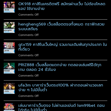
สล็อต
OK918 คาสิโนเครดิตฟรี สมัครผ่านเว็บ ไม่ต้องโหลด
ไทย
พร้อม
เว็บ
สร้าง
แอป ใช้งานง่าย
โปรโมชัน
แม่
ราย
อัปเดต
on
Comments Off
รวม
ได้
ทุก
OK918
ค่าย
เสริม
วัน
คา
hengheng569 เว็บสล็อตตรงทั้งหมด กราฟิกสวย
สล็อต
ง่ายๆ
สิ
ยอด
ระบบเสถียร
แค่
โน
นิยม
มี
on
Comments Off
เครดิต
พร้อม
อินเทอร์เน็ต
hengheng569
ฟรี
รีวิว
เว็บ
gtx159 คาสิโนเว็บใหญ่ รวมเกมเดิมพันทุกประเภท ใน
สมัคร
จาก
สล็อต
ผ่าน
ที่เดียว
ผู้
ตรง
เว็บ
เล่น
on
Comments Off
ทั้งหมด
ไม่
จริง
gtx159
กราฟิก
ต้อง
คา
PRIZ888 เว็บสล็อตแตกง่าย ทดลองเล่นฟรีได้ทุก
สวย
โหลด
สิ
ระบบ
เกม ตลอด 24 ชั่วโมง
แอป
โน
เสถียร
ใช้
on
Comments Off
เว็บ
งาน
PRIZ888
ใหญ่
ง่าย
เว็บ
ufa3m บาคาร่าเว็บตรง100% ฝากถอนผ่านวอเลท
รวม
สล็อต
เกม
ง่าย ๆ ไม่มีขั้นต่ำ
แตก
เดิม
on
Comments Off
ง่าย
พัน
ufa3m
ทดลอง
ทุก
บา
เล่นบาคาร่าเว็บตรง ไม่ผ่านเอเย่นต์ lsm99bet ถอน
เล่น
ประเภท
คา
ฟรี
ได้จริง ไม่มีขั้นต่ำ
ใน