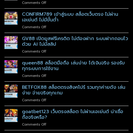
on
Comments Off
ค่าย
248S
PG
เว็บ
CONFIRM789 เข้าสู่ระบบ สล็อตเว็บตรง ไม่ผ่าน
Soft
สล็อต
ลิขสิทธิ์
เอเย่นต์ ไม่มีขั้นต่ำ
แตก
แท้จริง
on
Comments Off
หนัก
CONFIRM789
2025
เข้า
GV88 เปิดยูสฟรีเครดิต ไม่ต้องฝาก ระบบฝากถอนไว
สล็อต
สู่
PG
ด้วย AI ไม่มีสลิป
ระบบ
เว็บ
on
Comments Off
สล็อต
ตรง
GV88
เว็บ
แตก
เปิด
queen88 สล็อตมือถือ เล่นง่าย ได้เงินจริง รองรับ
ตรง
ง่าย
ยู
ไม่
ทุกระบบการใช้งาน
ไม่มี
ส
ผ่าน
ขั้น
on
Comments Off
ฟรี
เอเย่นต์
ต่ำ
queen88
เครดิต
ไม่มี
สล็อต
BETFOX88 สล็อตตรงสิงคโปร์ รวมทุกค่ายดัง เล่น
ไม่
ขั้น
มือ
ต้อง
ง่าย จ่ายจริงทุกเกม
ต่ำ
ถือ
ฝาก
on
Comments Off
เล่น
ระบบ
BETFOX88
ง่าย
ฝาก
สล็อต
goatbet123 เว็บตรงสล็อต ไม่ผ่านเอเย่นต์ น่าเชื่อ
ได้
ถอน
ตรง
เงิน
ถือจริงหรือ?
ไว
สิงคโปร์
จริง
ด้วย
on
Comments Off
รวม
รองรับ
AI
goatbet123
ทุก
ทุก
ไม่มี