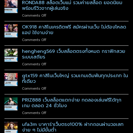
เว็บ
RONDA88 สล็อตเว็บแม่ รวมค่ายสล็อต ยอดนิยม
เล่น
เกม
สล็อต
ง่าย
พร้อมรีวิวจากผู้เล่นจริง
ที่
ใหญ่
ไม่มี
นี่
on
Comments Off
ที่สุด
ขั้น
RONDA88
ใน
ต่ำ
สล็อต
OK918 คาสิโนเครดิตฟรี สมัครผ่านเว็บ ไม่ต้องโหลด
ไทย
พร้อม
เว็บ
สร้าง
แอป ใช้งานง่าย
โปรโมชัน
แม่
ราย
อัปเดต
on
Comments Off
รวม
ได้
ทุก
OK918
ค่าย
เสริม
วัน
คา
hengheng569 เว็บสล็อตตรงทั้งหมด กราฟิกสวย
สล็อต
ง่ายๆ
สิ
ยอด
ระบบเสถียร
แค่
โน
นิยม
มี
on
Comments Off
เครดิต
พร้อม
อินเทอร์เน็ต
hengheng569
ฟรี
รีวิว
เว็บ
gtx159 คาสิโนเว็บใหญ่ รวมเกมเดิมพันทุกประเภท ใน
สมัคร
จาก
สล็อต
ผ่าน
ที่เดียว
ผู้
ตรง
เว็บ
เล่น
on
Comments Off
ทั้งหมด
ไม่
จริง
gtx159
กราฟิก
ต้อง
คา
PRIZ888 เว็บสล็อตแตกง่าย ทดลองเล่นฟรีได้ทุก
สวย
โหลด
สิ
ระบบ
เกม ตลอด 24 ชั่วโมง
แอป
โน
เสถียร
ใช้
on
Comments Off
เว็บ
งาน
PRIZ888
ใหญ่
ง่าย
เว็บ
ufa3m บาคาร่าเว็บตรง100% ฝากถอนผ่านวอเลท
รวม
สล็อต
เกม
ง่าย ๆ ไม่มีขั้นต่ำ
แตก