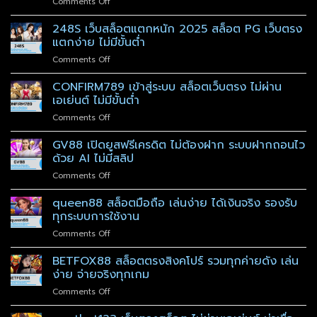
on
Comments Off
blackwings168
สล็อต
248S เว็บสล็อตแตกหนัก 2025 สล็อต PG เว็บตรง
แตก
แตกง่าย ไม่มีขั้นต่ำ
ง่าย
on
Comments Off
ค่าย
248S
PG
เว็บ
CONFIRM789 เข้าสู่ระบบ สล็อตเว็บตรง ไม่ผ่าน
Soft
สล็อต
ลิขสิทธิ์
เอเย่นต์ ไม่มีขั้นต่ำ
แตก
แท้จริง
on
Comments Off
หนัก
CONFIRM789
2025
เข้า
GV88 เปิดยูสฟรีเครดิต ไม่ต้องฝาก ระบบฝากถอนไว
สล็อต
สู่
PG
ด้วย AI ไม่มีสลิป
ระบบ
เว็บ
on
Comments Off
สล็อต
ตรง
GV88
เว็บ
แตก
เปิด
queen88 สล็อตมือถือ เล่นง่าย ได้เงินจริง รองรับ
ตรง
ง่าย
ยู
ไม่
ทุกระบบการใช้งาน
ไม่มี
ส
ผ่าน
ขั้น
on
Comments Off
ฟรี
เอเย่นต์
ต่ำ
queen88
เครดิต
ไม่มี
สล็อต
BETFOX88 สล็อตตรงสิงคโปร์ รวมทุกค่ายดัง เล่น
ไม่
ขั้น
มือ
ต้อง
ง่าย จ่ายจริงทุกเกม
ต่ำ
ถือ
ฝาก
on
Comments Off
เล่น
ระบบ
BETFOX88
ง่าย
ฝาก
สล็อต