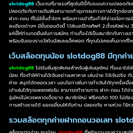
slotdog88
เว็บเกมที่มาแรงที่สุดในปีนี้กับระบบความปลอดภัยท
ปลอดภัยกับการเดิมพันสามารถทำธุรกรรมทางการได้ทุกช่องทาง 
ฝาก-ถอน ที่ไม่มีขั้นต่ำใดๆ พร้อมทางเข้าที่จะทำให้ง่ายต่อการ
ละเอียดต่างๆ มีขั้นตอนดังนี้ 1.ใส่เบอร์โทรศัพท์ 2.ตั้งรหัสผ่
แค่นี้ให้ท่านกดยืนยันการสมัคร ท่านก็จะได้เป็นสมาชิกกับทางเร
พร้อมรับของรางวัลโบนัสและแจ็คพอต ที่คุณไม่เคยเห็นจากที่
เว็บสล็อตทุนน้อย slotdog88 มีทุกค่
slotdog88
โปรโมชั่นสุดพิเศษสำหรับผู้เล่นยุคใหม่ ที่จะเอาใจ
น้อย ที่จะทำให้ท่านได้เงินอย่างมหาศาล เล่นง่าย ได้เงินจริง 
ค่าย สนุกได้ตลอดเวลา มอบโอกาสในการทำเงินได้ทุกครั้งเมื่อค
เข้าเล่นได้ทุกแพลตฟอร์ม สามารถทำรายการ ฝาก-ถอน ได้ง่ายรวดเ
รุ่นใหม่ไม่ควรพลาดเด็ดขาด สมาชิกใหม่ ฟรีเครดิต 100 ไม่ต
การสร้างรายได้ ยอดเยี่ยมให้กับท่าน ปลอดภัย หายห่วง ไร้ควา
รวมสล็อตทุกค่ายฝากถอนวอเลท slotd
สล็อตแตกง่าย ทุนน้อย
slotdog88
ที่พร้อมจะมอบความสุขใ