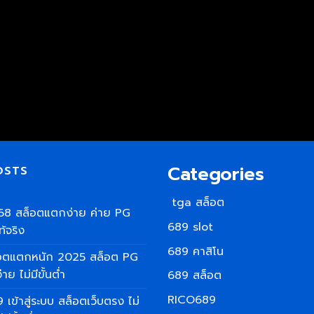
Categories
OSTS
tga สล็อต
68 สล็อตแตกง่าย ค่าย PG
689 slot
ท้จริง
689 คาสิโน
็อตแตกหนัก 2025 สล็อต PG
ย ไม่มีขั้นต่ำ
689 สล็อต
RICO689
ข้าสู่ระบบ สล็อตเว็บตรง ไม่