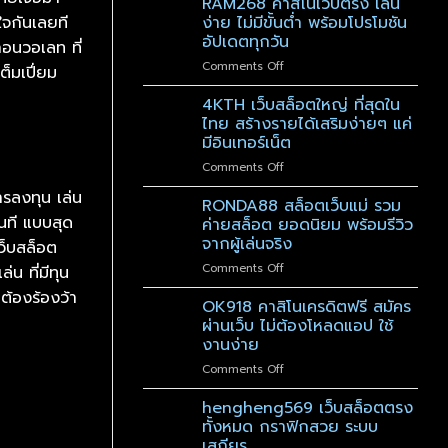
RAM268 คาสิโนเว็บตรง เล่น
มา
ง่าย
เว็บ
แรง?
ง่าย ไม่มีขั้นต่ำ พร้อมโปรโมชัน
ปลอดภัย
ใจกันเลยที
ตรง
ที่
อัปเดตทุกวัน
อนวอเลท ที่
มี
เหมาะ
on
Comments Off
ดี
กับ
ต็มเปี่ยม
RAM268
อะไร?
ผู้
คา
ทำไม
4KTH เว็บสล็อตใหญ่ ที่สุดใน
เล่น
สิ
ถึง
ไทย สร้างรายได้เสริมง่ายๆ แค่
ทุน
โน
เลือก
น้อย
มีอินเทอร์เน็ต
เว็บ
เล่น
on
Comments Off
ตรง
เกม
4KTH
เล่น
ที่
ารลงทุน เล่น
เว็บ
ง่าย
RONDA88 สล็อตเว็บแม่ รวม
นี่
สล็อต
ไม่มี
ันที แบบสุด
ค่ายสล็อต ยอดนิยม พร้อมรีวิว
ใหญ่
ขั้น
จากผู้เล่นจริง
ว็บสล็อต
ที่สุด
ต่ำ
on
Comments Off
ใน
พร้อม
่น ที่มีทุน
RONDA88
ไทย
โปรโมชัน
ต้องร้องว้า
สล็อต
สร้าง
OK918 คาสิโนเครดิตฟรี สมัคร
อัปเดต
เว็บ
ราย
ทุก
ผ่านเว็บ ไม่ต้องโหลดแอป ใช้
แม่
ได้
วัน
งานง่าย
รวม
เสริม
on
Comments Off
ค่าย
ง่ายๆ
OK918
สล็อต
แค่
คา
ยอด
hengheng569 เว็บสล็อตตรง
มี
สิ
นิยม
อินเทอร์เน็ต
ทั้งหมด กราฟิกสวย ระบบ
โน
พร้อม
เสถียร