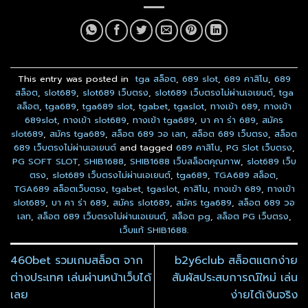
This entry was posted in
tga สล็อต
,
689 slot
,
689 คาสิโน
,
689
สล็อต
,
slot689
,
slot689 เว็บตรง
,
slot689 เว็บตรงไม่ผ่านเอเยนต์
,
tga
สล็อต
,
tga689
,
tga689 slot
,
tgabet
,
tgaslot
,
ทางเข้า 689
,
ทางเข้า
689slot
,
ทางเข้า slot689
,
ทางเข้า tga689
,
บา คา ร่า 689
,
สมัคร
slot689
,
สมัคร tga689
,
สล็อต 689 วอ เลท
,
สล็อต 689 เว็บตรง
,
สล็อต
689 เว็บตรงไม่ผ่านเอเยนต์
and tagged
689 คาสิโน
,
PG Slot เว็บตรง
,
PG SOFT SLOT
,
SHIB1688
,
SHIB1688 เว็บสล็อตคุณภาพ
,
slot689 เว็บ
ตรง
,
slot689 เว็บตรงไม่ผ่านเอเยนต์
,
tga689
,
TGA689 สล็อต
,
TGA689 สล็อตเว็บตรง
,
tgabet
,
tgaslot
,
คาสิโน
,
ทางเข้า 689
,
ทางเข้า
slot689
,
บา คา ร่า 689
,
สมัคร slot689
,
สมัคร tga689
,
สล็อต 689 วอ
เลท
,
สล็อต 689 เว็บตรงไม่ผ่านเอเยนต์
,
สล็อต pg
,
สล็อต PG เว็บตรง
,
เว็บแท้ SHIB1688
.
460bet รวมเกมสล็อต จาก
b2y6club สล็อตแตกง่าย
ต่างประเทศ เล่นผ่านหน้าเว็บได้
สัมผัสประสบการณ์ใหม่ เล่น
เลย
ง่ายได้เงินจริง