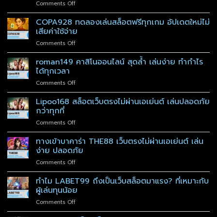
on
Comments Off
ฟรี
ถือ
OK59
แตก
จริง
ทดลอง
COPA928 ทดลองเล่นสล็อตฟรีทุกเกม อัปเดตใหม่ไม่
ง่าย
หรือ?
เล่น
ได้
เสียค่าใช้จ่าย
สล็อต
เงิน
on
Comments Off
ฟรี
จริง
COPA928
ทุก
สนุก
ทดลอง
roman149 คาสิโนออนไลน์ สุดล้ำ เล่นง่าย ทำกำไร
ค่าย
ได้
เล่น
สมัคร
ได้ทุกเวลา
ทุก
สล็อต
ง่าย
เวลา
on
Comments Off
ฟรี
เล่น
roman149
ทุก
ได้
คา
Lipoo168 สล็อตเว็บตรงไม่ผ่านเอเย่นต์ เล่นปลอดภัย
เกม
ทันที
สิ
อัปเดต
กว่าทุกที่
โน
ใหม่
on
Comments Off
ออนไลน์
ไม่
Lipoo168
สุด
เสีย
สล็อต
ทางเข้าบาคาร่า THE88 เว็บตรงไม่ผ่านเอเย่นต์ เล่น
ล้ำ
ค่า
เว็บ
เล่น
ง่าย ปลอดภัย
ใช้
ตรง
ง่าย
จ่าย
on
Comments Off
ไม่
ทำ
ทาง
ผ่าน
กำไร
เข้า
ทำไม LABET99 ถึงเป็นเว็บสล็อตมาแรง? ที่เหมาะกับ
เอเย่นต์
ได้
บา
เล่น
ผู้เล่นทุนน้อย
ทุก
คา
ปลอดภัย
เวลา
on
Comments Off
ร่า
กว่า
ทำไม
THE88
ทุก