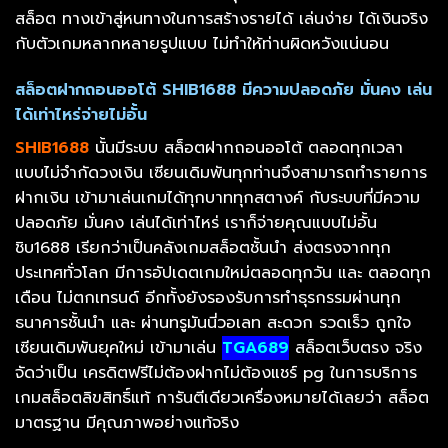
สล็อต ทางเข้าสู่หนทางในการสร้างรายได้ เล่นง่าย ได้เงินจริง
กับตัวเกมหลากหลายรูปแบบ ไม่ทำให้ท่านผิดหวังแน่นอน
สล็อตฝากถอนออโต้ SHIB1688 มีความปลอดภัย มั่นคง เล่น
ได้เท่าไหร่จ่ายไม่อั้น
SHIB1688
นั้นมีระบบ สล็อตฝากถอนออโต้ ตลอดทุกเวลา
แบบไม่จำกัดวงเงิน เซียนเดิมพันทุกท่านจึงสามารถทำรายการ
ฝากเงิน เข้ามาเล่นเกมได้ทุกบาททุกสตางค์ กับระบบที่มีความ
ปลอดภัย มั่นคง เล่นได้เท่าไหร่ เราก็จ่ายคุณแบบไม่อั้น
ชิบ1688 เรียกว่าเป็นคลังเกมสล็อตชั้นนำ ส่งตรงจากทุก
ประเทศทั่วโลก มีการอัปเดตเกมใหม่ตลอดทุกวัน และ ตลอดทุก
เดือน ไม่ตกเทรนด์ อีกทั้งยังรองรับการทำธุรกรรมผ่านทุก
ธนาคารชั้นนำ และ ผ่านทรูมันนี่วอเลท สะดวก รวดเร็ว ถูกใจ
เซียนเดิมพันยุคใหม่ เข้ามาเล่น
TGA689
สล็อตเว็บตรง จริง
จัดว่าเป็น เครดิตฟรีไม่ต้องฝากไม่ต้องแชร์ pg ในการบริการ
เกมสล็อตลิขสิทธิ์แท้ การันตีเดียวเครื่องหมายได้เลยว่า สล็อต
มาตรฐาน มีคุณภาพอย่างแท้จริง