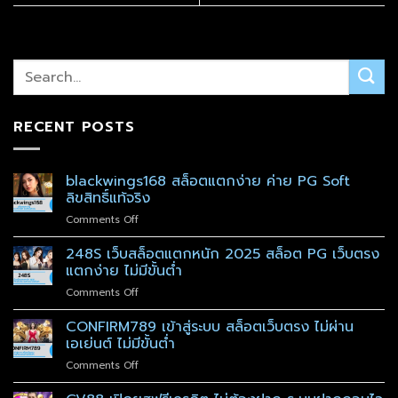
RECENT POSTS
blackwings168 สล็อตแตกง่าย ค่าย PG Soft
ลิขสิทธิ์แท้จริง
on
Comments Off
blackwings168
สล็อต
248S เว็บสล็อตแตกหนัก 2025 สล็อต PG เว็บตรง
แตก
แตกง่าย ไม่มีขั้นต่ำ
ง่าย
on
Comments Off
ค่าย
248S
PG
เว็บ
CONFIRM789 เข้าสู่ระบบ สล็อตเว็บตรง ไม่ผ่าน
Soft
สล็อต
ลิขสิทธิ์
เอเย่นต์ ไม่มีขั้นต่ำ
แตก
แท้จริง
on
Comments Off
หนัก
CONFIRM789
2025
เข้า
สล็อต