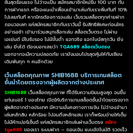
ชั่นสุดร้อนแรง ไม่ว่าจะเป็น สมัครสมาชิกใหม่รับ 100 บาท กับ
การฝากแรก หรือจะแนะนำเพื่อนเข้ามาเล่นกับเราเพิ่มทันที 10%
ไปเลยทันที หากใครต้องการจะเล่น เว็บรวมสล็อตทุกค่ายฝาก
ถอนวอเลท แค่สมัครสมาชิกกับเราวันนี้ รับสิทธิพิเศษก่อนใคร
อย่ารอช้า เข้ามาร่วมสนุกเลือกเล่น สล็อตเว็บตรง ไม่ผ่าน
เอเย่นต์ มีใบรับรอง ไม่มีขั้นต่ำ แจกจริง แจกโบนัสทุกวัน ยิ่ง
เล่น ยิ่งได้ ต้องบอกเลยว่า
TGA689 สล็อตเว็บตรง
นอกจากจะมีความปลอดภัย เรายังมอบโปรสุดคุ้มให้กับเซียน
เดิมพันทุก ๆ คนอีกด้วย
เว็บสล็อตคุณภาพ SHIB1688 บริการเกมสล็อต
ชั้นนำโดยตรงจากผู้ผลิตจากต่างประเทศ
SHIB1688
เว็บสล็อตคุณภาพ ที่ได้รับความนิยมสูงสุด จนขึ้น
แท่นเบอร์ 1 ของไทย เปิดให้บริการเกมสล็อตชั้นนำโดยตรงจาก
ผู้ผลิตจากต่างประเทศ มีความมั่นคงทางการเงิน ไม่ว่าจะเข้ามา
เล่นหลักสิบ หลักร้อย ไปจนถึงหลักแสน เราก็พร้อมจ่ายให้เต็ม
ไม่มีหักเปอร์เซ็นต์ แค่สมัครสมาชิกเล่นผ่านเว็บตรง
สมัคร
tga689
ของเรา ระบบฝาก – ถอนเงิน แบบอัตโนมัติ รวดเร็ว