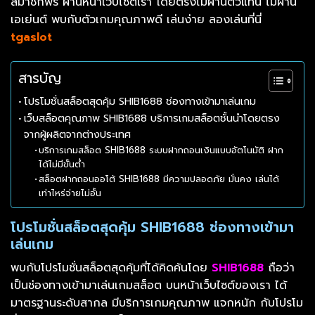
สมาชิกฟรี ผ่านหน้าเว็บไซต์เรา โดยตรงไม่ผ่านตัวแทน ไม่ผ่าน
เอเย่นต์ พบกับตัวเกมคุณภาพดี เล่นง่าย ลองเล่นที่นี่
tgaslot
สารบัญ
โปรโมชั่นสล็อตสุดคุ้ม SHIB1688 ช่องทางเข้ามาเล่นเกม
เว็บสล็อตคุณภาพ SHIB1688 บริการเกมสล็อตชั้นนำโดยตรง
จากผู้ผลิตจากต่างประเทศ
บริการเกมสล็อต SHIB1688 ระบบฝากถอนเงินแบบอัตโนมัติ ฝาก
ได้ไม่มีขั้นต่ำ
สล็อตฝากถอนออโต้ SHIB1688 มีความปลอดภัย มั่นคง เล่นได้
เท่าไหร่จ่ายไม่อั้น
โปรโมชั่นสล็อตสุดคุ้ม SHIB1688 ช่องทางเข้ามา
เล่นเกม
พบกับโปรโมชั่นสล็อตสุดคุ้มที่ได้คิดค้นโดย
SHIB1688
ถือว่า
เป็นช่องทางเข้ามาเล่นเกมสล็อต บนหน้าเว็บไซต์ของเรา ได้
มาตรฐานระดับสากล มีบริการเกมคุณภาพ แจกหนัก กับโปรโม