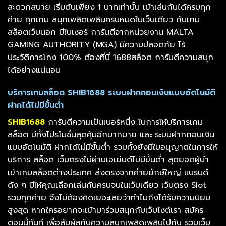
สะดวกสบาย เริ่มต้นเพียง 1 บาทเท่านั้น เข้าเล่นกันได้ครบทุก
ค่าย ทุกเกม สนุกเพลิดเพลินครบหมดในเว็บเดียว กับเกม
สล็อตเว็บนอก มีใบเซอร์ การันตีจากหน่วยงาน MALTA
GAMING AUTHORITY (MGA) มีความปลอดภัย ไร้
ประวัติการโกง 100% ต้องที่นี่ 1688สล็อต การันตีความสนุก
ได้อย่างแน่นอน
บริการเกมสล็อต SHIB1688 ระบบฝากถอนเงินแบบอัตโนมัติ
ฝากได้ไม่มีขั้นต่ำ
SHIB1688
การันตีความเป็นเบอร์หนึ่ง ในการให้บริการเกม
สล็อต มีทั้งโปรโมชั่นสุดคุ้มอีกมากมาย และ ระบบฝากถอนเงิน
แบบอัตโนมัติ ฝากได้ไม่มีขั้นต่ำ รวมทั้งยังมีใบอนุญาตในการให้
บริการ สล็อต เว็บตรงไม่ผ่านเอเย่นต์ไม่มีขั้นต่ำ สุดยอดผู้นำ
เข้าเกมสล็อตต่างประเทศ ส่งตรงจากค่ายยักษ์ใหญ่ แบรนด์
ดัง ๆ มีให้คุณเลือกเล่นกันครบจบในเว็บเดียว เว็บตรง Slot
รวมทุกค่าย จึงไม่ต้องคิดเยอะเลยว่าทำไมถึงได้รับความนิยม
สูงสุด หากใครอยากจะเข้ามาร่วมสนุกกับเว็บไซต์เรา สมัคร
ตอนนี้ทันที เพื่อสัมผัสกับความสนุกเพลิดเพลินไปกับ รวมเว็บ