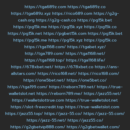
https://tga689z.com
https://tga689z.co
https://tga689z.xyz
https://rico689.com
https://g2g-
cash.org
https://g2g-cash.co
https://pg15k.bet
https://pg15k.me
https://pg15k.xyz
https://pg15k.co
https://pg15k.net
https://pgbet15k.com
https://pg15k.bet
https://pg15k.me
https://pg15k.xyz
https://pg15k.co
https://tga1168.com/
https://tgabet.xyz/
http://tga789.com/
https://tga1168.net/
https://tga1168.top/
https://tga1168.life/
https://678xbet.net/
https://678xbet.co
https://ans-
allstars.com/
https://rico168.net/
https://rico168.com/
https://one5bet.net/
https://one5bet.co/
https://tga199.com/
https://reborn789.net/
https://true-
walletslot.net
https://reborn789.me/
https://jazz55.net/
https://walletslottrue.com
https://true-walletslot.net
https://slot-freecredit.top
https://true-walletslot.com
https://jazz55.top/
https://jazz-55.co/
https://jazz-55.com/
https://jazz-55.net/
https://jazz55.co/
https://g2gbetvip888.com/
https://g2gbetwallet.com/