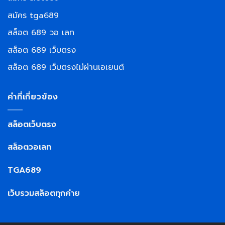
สมัคร tga689
สล็อต 689 วอ เลท
สล็อต 689 เว็บตรง
สล็อต 689 เว็บตรงไม่ผ่านเอเยนต์
คำที่เกี่ยวข้อง
สล็อตเว็บตรง
สล็อตวอเลท
TGA689
เว็บรวมสล็อตทุกค่าย