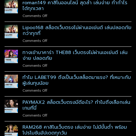
ทดลอง
roman149 คาสิโนออนไลน์ สุดล้ำ เล่นง่าย ทำกำไร
ค่าย
ได้
เล่น
สมัคร
ได้ทุกเวลา
ทุก
สล็อต
ง่าย
เวลา
on
Comments Off
ฟรี
เล่น
roman149
ทุก
ได้
คา
Lipoo168 สล็อตเว็บตรงไม่ผ่านเอเย่นต์ เล่นปลอดภัย
เกม
ทันที
สิ
อัปเดต
กว่าทุกที่
โน
ใหม่
on
Comments Off
ออนไลน์
ไม่
Lipoo168
สุด
เสีย
สล็อต
ทางเข้าบาคาร่า THE88 เว็บตรงไม่ผ่านเอเย่นต์ เล่น
ล้ำ
ค่า
เว็บ
เล่น
ง่าย ปลอดภัย
ใช้
ตรง
ง่าย
จ่าย
on
Comments Off
ไม่
ทำ
ทาง
ผ่าน
กำไร
เข้า
ทำไม LABET99 ถึงเป็นเว็บสล็อตมาแรง? ที่เหมาะกับ
เอเย่นต์
ได้
บา
เล่น
ผู้เล่นทุนน้อย
ทุก
คา
ปลอดภัย
เวลา
on
Comments Off
ร่า
กว่า
ทำไม
THE88
ทุก
LABET99
PAYMAX2 สล็อตเว็บตรงมีดีอะไร? ทำไมถึงเลือกเล่น
เว็บ
ที่
ถึง
ตรง
เกมที่นี่
เป็น
ไม่
on
Comments Off
เว็บ
ผ่าน
PAYMAX2
สล็อต
เอเย่นต์
สล็อต
RAM268 คาสิโนเว็บตรง เล่นง่าย ไม่มีขั้นต่ำ พร้อม
มา
เล่น
เว็บ
แรง?
โปรโมชันอัปเดตทุกวัน
ง่าย
ตรง