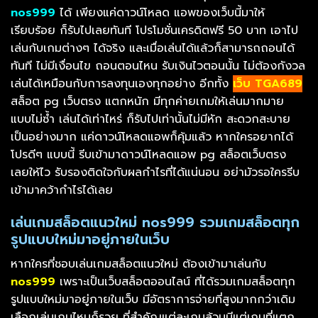
nos999
ได้ เพียงแค่ดาวน์โหลด แอพของเว็บนี้มาให้
เรียบร้อย ก็รับไปเลยทันที โปรโมชั่นเครดิตฟรี 50 บาท เอาไป
เล่นกับเกมต่างๆ ได้จริง และเมื่อเล่นได้แล้วก็สามารถถอนได้
ทันที ไม่มีเงื่อนไข ถอนตอนไหน รับเงินไวตอนนั้น ไม่ต้องกังวล
เล่นได้เหมือนกับการลงทุนเองทุกอย่าง อีกทั้ง
เว็บ TGA689
สล็อต pg เว็บตรง แตกหนัก มีทุกค่ายเกมให้เล่นมากมาย
แบบไม่ซ้ำ เล่นได้เท่าไหร่ ก็รับไปเท่านั้นไม่มีหัก สะดวกสะบาย
เป็นอย่างมาก แค่ดาวน์โหลดแอพก็คุ้มแล้ว หากใครอยากได้
โปรดีๆ แบบนี้ รีบเข้ามาดาวน์โหลดแอพ pg สล็อตเว็บตรง
เลยให้ไว รับรองติดใจกับผลกำไรที่ได้แน่นอน อย่ามัวรอใครรีบ
เข้ามาคว้ากำไรได้เลย
เล่นเกมสล็อตแนวใหม่ nos999 รวมเกมสล็อตทุก
รูปแบบใหม่มาอยู่ภายในเว็บ
หากใครที่ชอบเล่นเกมสล็อตแนวใหม่ ต้องเข้ามาเล่นกับ
nos999
เพราะเป็นเว็บสล็อตออนไลน์ ที่ได้รวมเกมสล็อตทุก
รูปแบบใหม่มาอยู่ภายในเว็บ มีอัตราการจ่ายที่สูงมากกว่าเดิม
เลือกเล่นเกมไหนก็รวย ที่สำคัญแต่ละเกมล้วนมีแต่เกมที่แตก