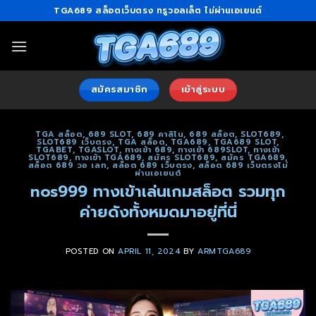
Skip
TGA689 สล็อตเว็บตรง ทรูวอลเล็ต ไม่ผ่านเอเยนต์
to
content
สมัครสมาชิก
เข้าสู่ระบบ
TGA สล็อต
,
689 SLOT
,
689 คาสิโน
,
689 สล็อต
,
SLOT689
,
SLOT689 เว็บตรง
,
TGA สล็อต
,
TGA689
,
TGA689 SLOT
,
TGABET
,
TGASLOT
,
ทางเข้า 689
,
ทางเข้า 689SLOT
,
ทางเข้า
SLOT689
,
ทางเข้า TGA689
,
สมัคร SLOT689
,
สมัคร TGA689
,
สล็อต 689 วอ เลท
,
สล็อต 689 เว็บตรง
,
สล็อต 689 เว็บตรงไม่
ผ่านเอเยนต์
nos999 ทางเข้าเล่นเกมสล็อต รวมทุก
ค่ายดังทั้งหมดมาอยู่ที่นี่
POSTED ON
APRIL 11, 2024
BY
ARMTGA689