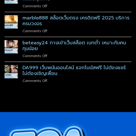
ตรง
ถูก
ไม่มี
on
Comments Off
ยุโรป
กฎหมาย
ขั้น
ALFABET888
มี
ลุ้น
ต่ำ
เว็บ
marble888 สล็อตเว็บตรง เครดิตฟรี 2025 บริการ
ใบรับ
แบบ
สล็อต
รอง
ครบวงจร
ไม่มี
มือ
เล่น
สะดุด
on
Comments Off
ถือ
ปลอดภัย
marble888
ฝาก
แตก
สล็อต
beteasy24 ทางเข้าเว็บสล็อต เบทต่ำ เหมาะกับคน
ถอน
หนัก
เว็บ
ไม่มี
ทุนน้อย
ทุก
ตรง
ขั้น
เกม
on
Comments Off
เครดิต
ต่ำ
beteasy24
ฟรี
เล่น
ทาง
DA999 เว็บพนันออนไลน์ แจกโบนัสฟรี ไม่ต้องแชร์
2025
ได้
เข้า
บริการ
ไม่ต้องเชิญเพื่อน
ทุก
เว็บ
ครบ
ค่าย
on
Comments Off
สล็อต
วงจร
DA999
เบท
เว็บ
ต่ำ
พนัน
เหมาะ
ออนไลน์
กับ
แจก
คน
โบนัส
ทุน
ฟรี
น้อย
ไม่
ต้อง
แชร์