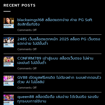
RECENT POSTS
blackwings168 สล็อตแตกง่าย ค่าย PG Soft
ลิขสิทธิ์แท้จริง
on
Comments Off
blackwings168
สล็อต
248S เว็บสล็อตแตกหนัก 2025 สล็อต PG เว็บตรง
แตก
แตกง่าย ไม่มีขั้นต่ำ
ง่าย
on
Comments Off
ค่าย
248S
PG
เว็บ
CONFIRM789 เข้าสู่ระบบ สล็อตเว็บตรง ไม่ผ่าน
Soft
สล็อต
ลิขสิทธิ์
เอเย่นต์ ไม่มีขั้นต่ำ
แตก
แท้จริง
on
Comments Off
หนัก
CONFIRM789
2025
เข้า
GV88 เปิดยูสฟรีเครดิต ไม่ต้องฝาก ระบบฝากถอนไว
สล็อต
สู่
PG
ด้วย AI ไม่มีสลิป
ระบบ
เว็บ
on
Comments Off
สล็อต
ตรง
GV88
เว็บ
แตก
เปิด
queen88 สล็อตมือถือ เล่นง่าย ได้เงินจริง รองรับ
ตรง
ง่าย
ยู
ไม่
ทุกระบบการใช้งาน
ไม่มี
ส
ผ่าน
ขั้น