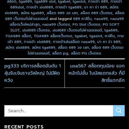
สล็อต
,
tga689
,
tga689 slot
,
tgabet
,
tgaslot
,
ทางเข้า 689
,
ทางเข้า
689slot
,
ทางเข้า slot689
,
ทางเข้า tga689
,
บา คา ร่า 689
,
สมัคร
slot689
,
สมัคร tga689
,
สล็อต 689 วอ เลท
,
สล็อต 689 เว็บตรง
,
สล็อต
689 เว็บตรงไม่ผ่านเอเยนต์
and tagged
689 คาสิโน
,
naza99
,
naza99
สล็อตเว็บใหม่ล่าสุด
,
naza99 เว็บตรง
,
PG Slot เว็บตรง
,
PG SOFT
SLOT
,
slot689 เว็บตรง
,
slot689 เว็บตรงไม่ผ่านเอเยนต์
,
tga689
,
TGA689 สล็อต
,
TGA689 สล็อตเว็บตรง
,
tgabet
,
tgaslot
,
คาสิโน
,
ทาง
เข้า 689
,
ทางเข้า slot689
,
ทางเข้าเล่นสล็อต naza99
,
บา คา ร่า 689
,
สมัคร slot689
,
สมัคร tga689
,
สล็อต 689 วอ เลท
,
สล็อต 689 เว็บตรง
ไม่ผ่านเอเยนต์
,
สล็อต pg
,
สล็อต PG เว็บตรง
.
pg333 บริการสล็อตอันดับ 1
usa567 สล็อตทุนน้อย แจก
ลุ้นรับเงินรางวัลใหญ่ ไม่มีผิด
หนักไม่อั้น โบนัสแตกแล้ว ก็มี
หวัง
สิทธิ์แตกอีก
RECENT POSTS