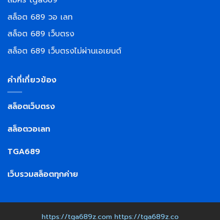
สมัคร tga689
สล็อต 689 วอ เลท
สล็อต 689 เว็บตรง
สล็อต 689 เว็บตรงไม่ผ่านเอเยนต์
คำที่เกี่ยวข้อง
สล็อตเว็บตรง
สล็อตวอเลท
TGA689
เว็บรวมสล็อตทุกค่าย
https://tga689z.com
https://tga689z.co