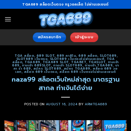
Skip
TGA689 สล็อตเว็บตรง ทรูวอลเล็ต ไม่ผ่านเอเยนต์
to
content
สมัครสมาชิก
เข้าสู่ระบบ
TGA สล็อต
,
689 SLOT
,
689 คาสิโน
,
689 สล็อต
,
SLOT689
,
SLOT689 เว็บตรง
,
SLOT689 เว็บตรงไม่ผ่านเอเยนต์
,
TGA
สล็อต
,
TGA689
,
TGA689 SLOT
,
TGABET
,
TGASLOT
,
ทางเข้า
689
,
ทางเข้า 689SLOT
,
ทางเข้า SLOT689
,
ทางเข้า TGA689
,
บา
คา ร่า 689
,
สมัคร SLOT689
,
สมัคร TGA689
,
สล็อต 689 วอ
เลท
,
สล็อต 689 เว็บตรง
,
สล็อต 689 เว็บตรงไม่ผ่านเอเยนต์
naza99 สล็อตเว็บใหม่ล่าสุด มาตรฐาน
สากล ทำเงินได้ง่าย
POSTED ON
AUGUST 16, 2024
BY
ARMTGA689