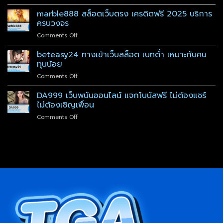
ALFABET888
มี
ลุ้น
ต่ำ
เว็บ
marble888 สล็อตเว็บตรง เครดิตฟรี 2025 บริการ
ใบรับ
แบบ
สล็อต
รอง
ครบวงจร
ไม่มี
มือ
เล่น
สะดุด
on
Comments Off
ถือ
ปลอดภัย
marble888
ฝาก
แตก
สล็อต
beteasy24 ทางเข้าเว็บสล็อต เบทต่ำ เหมาะกับคน
ถอน
หนัก
เว็บ
ไม่มี
ทุนน้อย
ทุก
ตรง
ขั้น
เกม
on
Comments Off
เครดิต
ต่ำ
beteasy24
ฟรี
เล่น
ทาง
DA999 เว็บพนันออนไลน์ แจกโบนัสฟรี ไม่ต้องแชร์
2025
ได้
เข้า
บริการ
ไม่ต้องเชิญเพื่อน
ทุก
เว็บ
ครบ
ค่าย
on
Comments Off
สล็อต
วงจร
DA999
เบท
เว็บ
ต่ำ
พนัน
เหมาะ
ออนไลน์
กับ
แจก
คน
โบนัส
ทุน
ฟรี
น้อย
ไม่
ต้อง
แชร์
ไม่
ต้อง