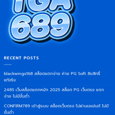
เชิญ
เพื่อน
RECENT POSTS
blackwings168 สล็อตแตกง่าย ค่าย PG Soft ลิขสิทธิ์
แท้จริง
248S เว็บสล็อตแตกหนัก 2025 สล็อต PG เว็บตรง แตก
ง่าย ไม่มีขั้นต่ำ
CONFIRM789 เข้าสู่ระบบ สล็อตเว็บตรง ไม่ผ่านเอเย่นต์ ไม่มี
ขั้นต่ำ