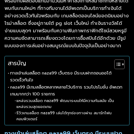
พร้อมกับผลตอบแทนจำนวนมหาศาลจะทำให้สมาชิกทั้งหลายได้
พบกับเกมใหม่ๆ ที่ทางทีมงานได้อัพเดทเป็นบริการทำเงินได้
อย่างรวดเร็วทันใจพร้อมกับ เกมสล็อตออนไลน์ยอดนิยมอย่าง
โรม่าสล็อต ซึ่งอยู่ภายใต้ pg slot เว็บใหม่ ทำเงินรางวัลได้
ง่ายแบบสุดๆ มาพร้อมกับความฟินภาพกราฟิกดีไซน์สวยหรูมี
ความคมชัดสามารถเสี่ยงดวงโดยการซื้อสปินได้อีกด้วย มีรูป
แบบของการเล่นอย่างสมบูรณ์แบบในปัจจุบันเป็นอย่างมาก
สารบัญ
ทางเข้าเล่นสล็อต naza99 เว็บตรง มีระบบฝากถอนออโต้
รวดเร็วทันใจ
naza99 มีเกมสล็อตหลากหลายไว้บริการ รวมโปรโมชั่น อัพเดท
เกมมากกว่า 100 รายการ
แหล่งรวมสล็อต naza99 พัฒนาระบบให้มีความทันสมัย เป็น
แหล่งรวมสุดยอดเกม
รีวิวเกมสล็อต naza99 เล่นได้ทุกช่องทางผ่าน สมาร์ทโฟน
คอมพิวเตอร์
ทางเข้าเล่นสล็อต naza99 เว็บตรง มีระบบฝาก