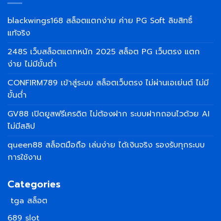
blackwings168 สล็อตแตกง่าย ค่าย PG Soft ลิขสิทธิ์
แท้จริง
248S เว็บสล็อตแตกหนัก 2025 สล็อต PG เว็บตรง แตก
ง่าย ไม่มีขั้นต่ำ
CONFIRM789 เข้าสู่ระบบ สล็อตเว็บตรง ไม่ผ่านเอเย่นต์ ไม่มี
ขั้นต่ำ
GV88 เปิดยูสฟรีเครดิต ไม่ต้องฝาก ระบบฝากถอนไวด้วย AI
ไม่มีสลิป
queen88 สล็อตมือถือ เล่นง่าย ได้เงินจริง รองรับทุกระบบ
การใช้งาน
Categories
tga สล็อต
689 slot