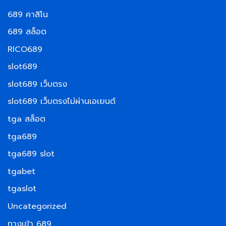
689 คาสิโน
689 สล็อต
RICO689
slot689
slot689 เว็บตรง
slot689 เว็บตรงไม่ผ่านเอเยนต์
tga สล็อต
tga689
tga689 slot
tgabet
tgaslot
Uncategorized
ทางเข้า 689