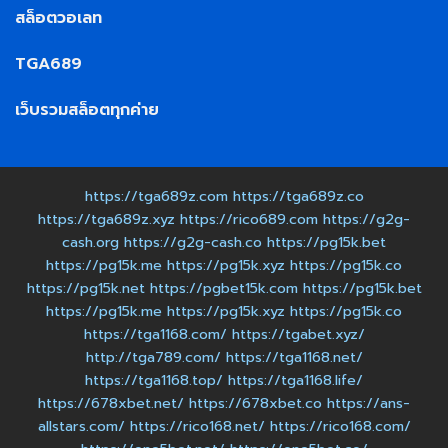
สล็อตวอเลท
TGA689
เว็บรวมสล็อตทุกค่าย
https://tga689z.com
https://tga689z.co
https://tga689z.xyz
https://rico689.com
https://g2g-
cash.org
https://g2g-cash.co
https://pg15k.bet
https://pg15k.me
https://pg15k.xyz
https://pg15k.co
https://pg15k.net
https://pgbet15k.com
https://pg15k.bet
https://pg15k.me
https://pg15k.xyz
https://pg15k.co
https://tga1168.com/
https://tgabet.xyz/
http://tga789.com/
https://tga1168.net/
https://tga1168.top/
https://tga1168.life/
https://678xbet.net/
https://678xbet.co
https://ans-
allstars.com/
https://rico168.net/
https://rico168.com/