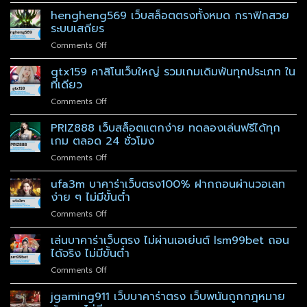
OK918
ค่าย
เสริม
วัน
คา
hengheng569 เว็บสล็อตตรงทั้งหมด กราฟิกสวย
สล็อต
ง่ายๆ
สิ
ยอด
ระบบเสถียร
แค่
โน
นิยม
มี
on
Comments Off
เครดิต
พร้อม
อินเทอร์เน็ต
hengheng569
ฟรี
รีวิว
เว็บ
gtx159 คาสิโนเว็บใหญ่ รวมเกมเดิมพันทุกประเภท ใน
สมัคร
จาก
สล็อต
ผ่าน
ที่เดียว
ผู้
ตรง
เว็บ
เล่น
on
Comments Off
ทั้งหมด
ไม่
จริง
gtx159
กราฟิก
ต้อง
คา
PRIZ888 เว็บสล็อตแตกง่าย ทดลองเล่นฟรีได้ทุก
สวย
โหลด
สิ
ระบบ
เกม ตลอด 24 ชั่วโมง
แอป
โน
เสถียร
ใช้
on
Comments Off
เว็บ
งาน
PRIZ888
ใหญ่
ง่าย
เว็บ
ufa3m บาคาร่าเว็บตรง100% ฝากถอนผ่านวอเลท
รวม
สล็อต
เกม
ง่าย ๆ ไม่มีขั้นต่ำ
แตก
เดิม
on
Comments Off
ง่าย
พัน
ufa3m
ทดลอง
ทุก
บา
เล่นบาคาร่าเว็บตรง ไม่ผ่านเอเย่นต์ lsm99bet ถอน
เล่น
ประเภท
คา
ฟรี
ได้จริง ไม่มีขั้นต่ำ
ใน
ร่า
ได้
ที่
on
Comments Off
เว็บ
ทุก
เดียว
เล่น
ตรง100%
เกม
บา
jgaming911 เว็บบาคาร่าตรง เว็บพนันถูกกฎหมาย
ฝาก
ตลอด
คา
ถอน