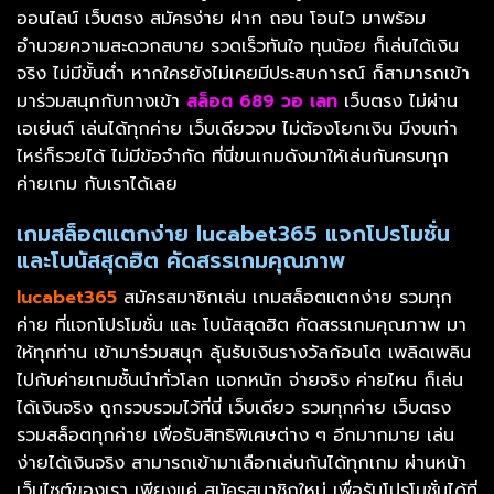
ออนไลน์ เว็บตรง สมัครง่าย ฝาก ถอน โอนไว มาพร้อม
อำนวยความสะดวกสบาย รวดเร็วทันใจ ทุนน้อย ก็เล่นได้เงิน
จริง ไม่มีขั้นต่ำ หากใครยังไม่เคยมีประสบการณ์ ก็สามารถเข้า
มาร่วมสนุกกับทางเข้า
สล็อต 689 วอ เลท
เว็บตรง ไม่ผ่าน
เอเย่นต์ เล่นได้ทุกค่าย เว็บเดียวจบ ไม่ต้องโยกเงิน มีงบเท่า
ไหร่ก็รวยได้ ไม่มีข้อจำกัด ที่นี่ขนเกมดังมาให้เล่นกันครบทุก
ค่ายเกม กับเราได้เลย
เกมสล็อตแตกง่าย lucabet365 แจกโปรโมชั่น
และโบนัสสุดฮิต คัดสรรเกมคุณภาพ
lucabet365
สมัครสมาชิกเล่น เกมสล็อตแตกง่าย รวมทุก
ค่าย ที่แจกโปรโมชั่น และ โบนัสสุดฮิต คัดสรรเกมคุณภาพ มา
ให้ทุกท่าน เข้ามาร่วมสนุก ลุ้นรับเงินรางวัลก้อนโต เพลิดเพลิน
ไปกับค่ายเกมชั้นนำทั่วโลก แจกหนัก จ่ายจริง ค่ายไหน ก็เล่น
ได้เงินจริง ถูกรวบรวมไว้ที่นี่ เว็บเดียว รวมทุกค่าย เว็บตรง
รวมสล็อตทุกค่าย เพื่อรับสิทธิพิเศษต่าง ๆ อีกมากมาย เล่น
ง่ายได้เงินจริง สามารถเข้ามาเลือกเล่นกันได้ทุกเกม ผ่านหน้า
เว็บไซต์ของเรา เพียงแค่ สมัครสมาชิกใหม่ เพื่อรับโปรโมชั่นได้ที่